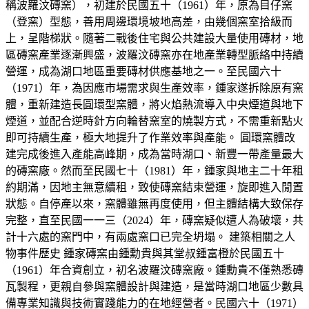
稱波羅汶磚窯），初建於民國五十（1961）年，原為目仔窯
（登窯）型態，善用周邊環境坡地高差，由幾個窯室拾級而
上，呈階梯狀。隨著二戰後住宅與公共建設大量使用磚材，地
區磚窯產業逐漸興盛，波羅汶磚窯亦在地產業轉型脈絡中持續
營運，成為湖口地區重要磚材供應基地之一。至民國六十
（1971）年，為因應市場需求與生產效率，鍾家遂拆除原有窯
體，重新建造長圓環型窯體，將火焰熱流導入中央煙道與地下
煙道，並配合逆時針方向輪替窯室的燒製方式，不需重新點火
即可持續生產，極大地提升了作業效率與產能。 圓環窯體改
建完成後進入產能高峰期，成為當時湖口、新豐一帶產量最大
的磚窯廠。然而至民國七十（1981）年，鍾家與地主二十年租
約期滿，因地主無意續租，致使磚窯結束營運，旋即進入閒置
狀態。自停產以來，窯體雖無再度使用，但主體結構大致保存
完整，直至民國一一三（2024）年，磚窯疑似遭人為破壞，共
計十六處的窯門中，有兩處窯口已完全坍塌。 建築相關之人
物事件歷史 鍾家磚窯由鍾勳貴與其堂叔鍾富橙於民國五十
（1961）年合資創立，初名波羅汶磚窯廠。鍾勳貴不僅熟悉磚
瓦製程，更親自參與窯體設計與建造，是當時湖口地區少數具
備專業知識與技術實踐能力的在地經營者。民國六十（1971）