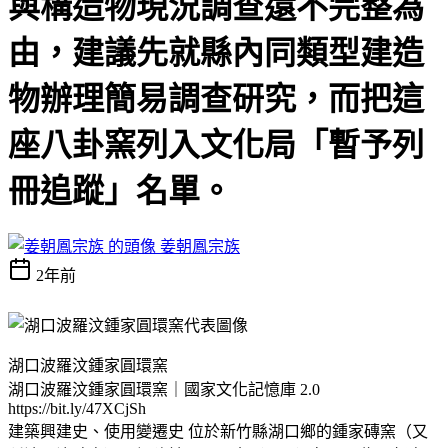
與構造物現況調查還不完整為
由，建議先就縣內同類型建造
物辦理簡易調查研究，而把這
座八卦窯列入文化局「暫予列
冊追蹤」名單。
姜朝鳳宗族
2年前
湖口波羅汶鍾家圓環窯
湖口波羅汶鍾家圓環窯｜國家文化記憶庫 2.0
https://bit.ly/47XCjSh
建築興建史、使用變遷史 位於新竹縣湖口鄉的鍾家磚窯（又