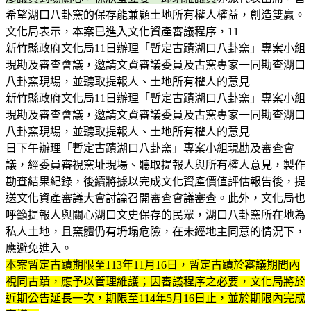
希望湖口八卦窯的保存能兼顧土地所有權人權益，創造雙贏。
文化局表示，本案已進入文化資產審議程序，11
新竹縣政府文化局11日辦理「暫定古蹟湖口八卦窯」專案小組
現勘及審查會議，邀請文資審議委員及古窯專家一同勘查湖口
八卦窯現場，並聽取提報人、土地所有權人的意見
新竹縣政府文化局11日辦理「暫定古蹟湖口八卦窯」專案小組
現勘及審查會議，邀請文資審議委員及古窯專家一同勘查湖口
八卦窯現場，並聽取提報人、土地所有權人的意見
日下午辦理「暫定古蹟湖口八卦窯」專案小組現勘及審查會
議，經委員審視窯址現場、聽取提報人與所有權人意見，製作
勘查結果紀錄，後續將據以完成文化資產價值評估報告後，提
送文化資產審議大會討論召開審查會議審查。此外，文化局也
呼籲提報人與關心湖口文史保存的民眾，湖口八卦窯所在地為
私人土地，且窯體仍有坍塌危險，在未經地主同意的情況下，
應避免進入。
本案暫定古蹟期限至113年11月16日，暫定古蹟於審議期間內
視同古蹟，應予以管理維護；因審議程序之必要，文化局將於
近期公告延長一次，期限至114年5月16日止，並於期限內完成