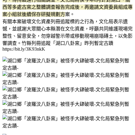
西等多處古窯之整體調查報告完成後，再邀請文資委員組成專
案小組就後續保存研擬規劃方
案。
有關本案破壞文化資產列冊追蹤標的之行為，文化局表示遺
憾，並感謝大眾關心本縣潛在文化資產，呼籲共同維護現場完
整性、留意安全，勿穿越警示帶或移動現場崩塌磚土，以免影
響調查。竹縣列冊追蹤「湖口八卦窯」昨列暫定古蹟
https://bit.ly/3K93nkK