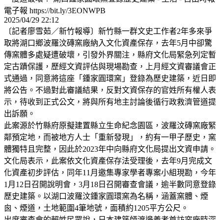
電子報 https://bit.ly/3EONWPB
2025/04/29 22:12
〔記者廖雪茹／新竹報導〕新竹縣一群文史工作者2年多來爭
取將湖口鄉波羅汶磚窯廠納入文化資產保存，去年5月中卻驚
傳窯體多處疑遭破壞，引發外界關注，縣府文化局緊急列定暫
定古蹟保護，歷經文資評估與現場勘查，上月經文資審議會正
式通過，同意將這座「鍾家圓環窯」登錄為歷史建築，近日即
將公告。不過對此審議結果，反對文資保存的官姓所有權人表
示，待收到正式公文，將與所有地主討論後循行政救濟管道提
出訴願。
此案源於竹縣府原擬建置縣立生命紀念園區，波羅汶磚窯廠緊
鄰預定地，而被地方人士「重新發現」，約有一甲子歷史，窯
體獨特且完整，因此於2023年中向縣府文化局提出文資申請。
文化局表示，此案依文化資產保存法受理後，去年9月完成文
化資產初步評估，同年11月邀集專家學者專案小組現勘，今年
1月12日召開說明會，3月18日召開審查會議，逾半數同意登錄
歷史建築。以湖口波羅汶鍾家圓環窯為名稱，涵蓋窯體、煙
囪、煙道，土地範圍4筆地號，面積約1205平方公尺。
出席審查會的賴姓民眾說，日本建築師渡邊義孝首訪窯廠時深