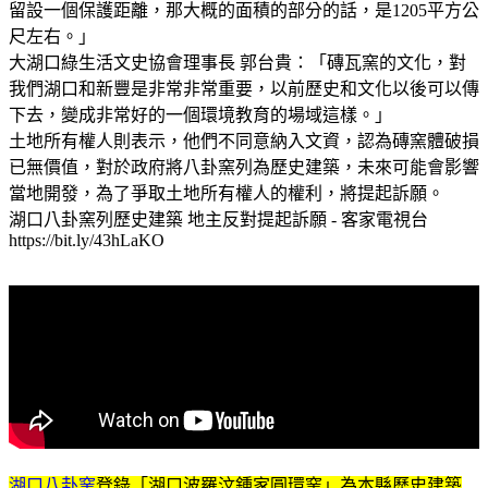
留設一個保護距離，那大概的面積的部分的話，是1205平方公
尺左右。」
大湖口綠生活文史協會理事長 郭台貴：「磚瓦窯的文化，對
我們湖口和新豐是非常非常重要，以前歷史和文化以後可以傳
下去，變成非常好的一個環境教育的場域這樣。」
土地所有權人則表示，他們不同意納入文資，認為磚窯體破損
已無價值，對於政府將八卦窯列為歷史建築，未來可能會影響
當地開發，為了爭取土地所有權人的權利，將提起訴願。
湖口八卦窯列歷史建築 地主反對提起訴願 - 客家電視台
https://bit.ly/43hLaKO
湖口八卦窯
登錄「湖口波羅汶鍾家圓環窯」為本縣歷史建築