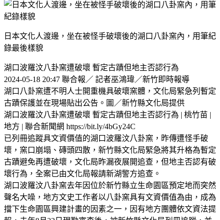
日本文化人渡邊，坐在被怪手破壞後的湖口八卦窯內，用筆紀
錄最後樣貌
湖口波羅汶八卦窯遭破壞 暫定古蹟但地主否認行為
2024-05-18 20:47 聯合報／ 記者巫鴻瑋／新竹即時報導
湖口八卦窯遭不明人士開重機具破壞窯體，文化局緊急列暫定
古蹟保護並在現場貼出公告。圖／新竹縣文化局提供
湖口波羅汶八卦窯遭破壞 暫定古蹟但地主否認行為 | 桃竹苗 |
地方 | 聯合新聞網 https://bit.ly/4bGy24C
已列冊追蹤具文資價值的湖口波羅汶八卦窯，昨傳遭怪手破
壞，窯口崩塌、磚頭四散，新竹縣文化局緊急將其升格為暫定
古蹟避免再遭破壞，文化局昨漏夜展開追查，但地主否認有破
壞行為，全案已由文化局報請新湖警方追查。
湖口波羅汶八卦窯去年因位於新竹縣立生命園區預定地而突然
聲名大噪，地方文史工作者以八卦窯具有文資價值為由，成為
擋下生命園區興建計畫的因素之一，因有地方團體依文資法提