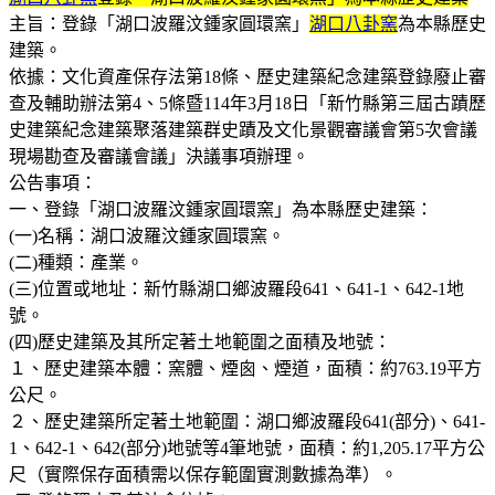
主旨：登錄「湖口波羅汶鍾家圓環窯」
湖口八卦窯
為本縣歷史
建築。
依據：文化資產保存法第18條、歷史建築紀念建築登錄廢止審
查及輔助辦法第4、5條暨114年3月18日「新竹縣第三屆古蹟歷
史建築紀念建築聚落建築群史蹟及文化景觀審議會第5次會議
現場勘查及審議會議」決議事項辦理。
公告事項：
一、登錄「湖口波羅汶鍾家圓環窯」為本縣歷史建築：
(一)名稱：湖口波羅汶鍾家圓環窯。
(二)種類：產業。
(三)位置或地址：新竹縣湖口鄉波羅段641、641-1、642-1地
號。
(四)歷史建築及其所定著土地範圍之面積及地號：
１、歷史建築本體：窯體、煙囪、煙道，面積：約763.19平方
公尺。
２、歷史建築所定著土地範圍：湖口鄉波羅段641(部分)、641-
1、642-1、642(部分)地號等4筆地號，面積：約1,205.17平方公
尺（實際保存面積需以保存範圍實測數據為準）。