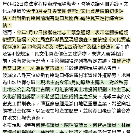
年8月22日依法定程序辦理現場勘查，會議決議列冊追蹤。文
化局後續於
今年3月委託專業團隊辦理文化資產價值初步評
估，針對新竹縣目前現有湖口及關西6處磚瓦窯進行綜合評
估。
然而，
今年5月17日接獲在地志工緊急通報，表示窯體多處疑
似遭到破壞，文化局立即派員至現場勘查，並依據《文化資產
保存法》第 20條第2項及《暫定古蹟條件及程序辦法》
第 2 條
及第4 條規定：具文化資產價值之建造物，未進入審議程序
前，遇有緊急情況時，主管機關得逕列為暫定古蹟。
該建造物
自當日起，已列為暫定古蹟，
並於建造物現場張貼告示。
波羅汶八卦窯位於新竹縣湖口鄉波羅村軍營聯外道路旁，地目
為山坡地保存區
，現地主為今年5月向原地主購入，對於私有
土地被公告為暫定古蹟，可能影響其土地投資規劃，地主已向
文化部提出訴願，不希望因此造成資產之損失
。提報本案的文
史志工們則表示，磚瓦窯曾經是湖口地區重要產業，希望窯址
能被妥善保存，以呈現在地產業歷史，並與湖口老街等整合為
在地文化觀光資源。
本次現勘同時有
何建樺議員、陳栢誠議員、何智達議員、林碩
彥議員到場關心，徐欣瑩立委、邱靖雅議員
亦派代表出席，皆