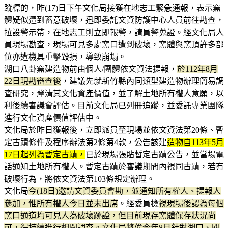
蹤標的，昨(17)日下午文化局接獲在地志工緊急通報，表示窯
體疑似遭到蓄意破壞，迅即委託文資防護中心人員前往勘查，
拉設警示帶，在地志工則立即報警，請員警蒐證。經文化局人
員現場勘查，現場可見多處窯口遭到破壞，窯體與窯頂許多部
位亦遭機具重擊毀損，導致崩塌。
湖口八卦窯建造物前由個人/團體依文資法提報，
於112年8月
22日現勘審查後
，建議先就新竹縣內同類型建造物辦理簡易調
查研究，釐清其文化資產價值，並了解土地所有權人意願，以
利後續審議會評估。目前文化局已列冊追蹤，並委託專業團隊
進行文化資產價值評估中。
文化局於昨日獲報後，立即派員至現場並依文資法第20條、暫
定古蹟條件及程序辦法第2條第4款，公告該建
造物自113年5月
17日起列為暫定古蹟，
已於現場張貼暫定古蹟公告，並當場電
話通知土地所有權人。暫定古蹟於審議期間內視同古蹟，若有
破壞行為，將依文資法第103條規定辦理。
文化局
今(18日)邀請文資委員會勘，並通知所有權人、提報人
參加，惟所有權人今日並未出席
。經委員檢
視現場後認為每個
窯口通道均可見人為破壞跡證，但目前現存窯體保存狀況尚
可，得持續進行相關調查。文化局將俟今年8月針對湖口、關