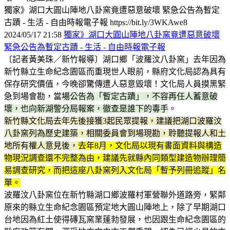
獨家》湖口大圓山陣地八卦窯竟遭惡意破壞 緊急公告為暫定
古蹟 - 生活 - 自由時報電子報 https://bit.ly/3WKAwe8
2024/05/17 21:58
獨家》湖口大圓山陣地八卦窯竟遭惡意破壞
緊急公告為暫定古蹟 - 生活 - 自由時報電子報
〔記者黃美珠／新竹報導〕湖口鄉「波羅汶八卦窯」去年因為
新竹縣立生命紀念園區而重現世人眼前，縣府文化局認為具有
保存研究價值，今晚卻驚傳遭人惡意毀壞！文化局人員摸黑緊
急到場會勘，當
場公告為「暫定古蹟」，不容再任人蓄意破
壞，也向新湖警分局報案，徹查是誰下的毒手
。
新竹縣文化局去年先後接獲3起民眾提報，建議把湖口波羅汶
八卦窯列為歷史建築，相關委員會到場現勘，聆聽提報人和土
地所有權人意見後，
去年8月，文化局以現有書面資料與構造
物現況調查還不完整為由，建議先就縣內同類型建造物辦理簡
易調查研究，而把這座八卦窯列入文化局「暫予列冊追蹤」名
單。
波羅汶八卦窯位在新竹縣湖口鄉波羅村軍營聯外道路旁，緊鄰
原來的縣立生命紀念園區預定地大圓山陣地上，除了早期湖口
台地因為紅土使得磚瓦窯業蓬勃發展，也因跟生命紀念園區的