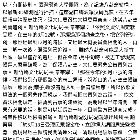
以下有期徒刑。 臺灣藝術大學團隊，為了記錄八卦窯結構，
以最新3D繪測進行掃描，這座湖口鄉波羅汶磚瓦窯，在去年
提報申請歷史建築，經文化局召集文資委員審查，決議八卦窯
列管追蹤。 新竹縣文化局局長 章宗耀：「依照文資法規定就
受理，在去年的8月22號，那經過那個勘查之後，把它列管追
蹤，那也經過到12月的時候，又經過大概委員會相關的人，再
去了解一次後，繼續列管追蹤。」 雖然八卦窯可能是大新竹
地區，碩果僅存的遺址，但在今年5月中旬時，被志工發現窯
體遭人嚴重破壞，為了保護八卦窯，文化局緊急公告暫列古
蹟。 新竹縣文化局局長 章宗耀：「那在今年的5月17號的時
候，我們接到有那個熱心的志工通報，說湖口的八卦窯窯體被
破壞，那因為(案子)還沒有進入到一個審議程序，所以依照文
資法的一個緊急作業規定，我們就把它暫列為古蹟。」 依文
資法相關規定，被暫列古蹟的建築物，為期是以半年時間，如
果有必要的話，則是可以延長為一年，目前警方已調查完成，
將案件移送地檢署偵辦。 新竹縣新湖分局湖鏡派出所所長 趙
渠晨：「於5月18日受理民眾報案後，立即擴大調閱周邊監視
器，發現是地主僱請民間清運公司，清理現場破壞窯體，全案
已於5月31日調查完竣，依涉犯刑法毀棄罪嫌，移送臺灣新竹