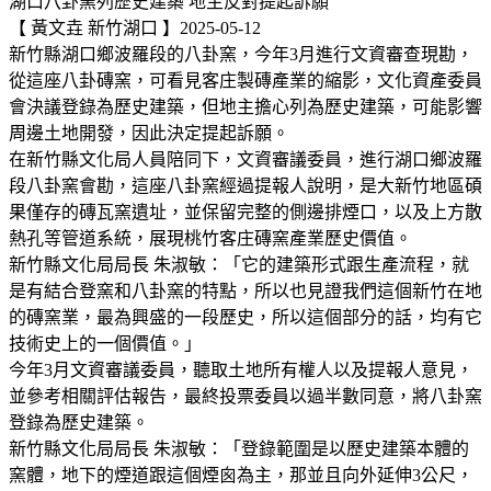
湖口八卦窯列歷史建築 地主反對提起訴願
【 黃文垚 新竹湖口 】2025-05-12
新竹縣湖口鄉波羅段的八卦窯，今年3月進行文資審查現勘，
從這座八卦磚窯，可看見客庄製磚產業的縮影，文化資產委員
會決議登錄為歷史建築，但地主擔心列為歷史建築，可能影響
周邊土地開發，因此決定提起訴願。
在新竹縣文化局人員陪同下，文資審議委員，進行湖口鄉波羅
段八卦窯會勘，這座八卦窯經過提報人說明，是大新竹地區碩
果僅存的磚瓦窯遺址，並保留完整的側邊排煙口，以及上方散
熱孔等管道系統，展現桃竹客庄磚窯產業歷史價值。
新竹縣文化局局長 朱淑敏：「它的建築形式跟生產流程，就
是有結合登窯和八卦窯的特點，所以也見證我們這個新竹在地
的磚窯業，最為興盛的一段歷史，所以這個部分的話，均有它
技術史上的一個價值。」
今年3月文資審議委員，聽取土地所有權人以及提報人意見，
並參考相關評估報告，最終投票委員以過半數同意，將八卦窯
登錄為歷史建築。
新竹縣文化局局長 朱淑敏：「登錄範圍是以歷史建築本體的
窯體，地下的煙道跟這個煙囪為主，那並且向外延伸3公尺，