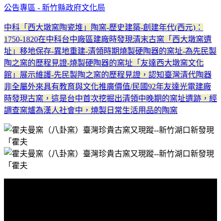
公告專區 - 新竹縣政府文化局
中科「西大墩窯陶瓷堆」陶窯-歷史建築-創建年代(西元)：
1750-1820在中科台中廠區建廠時發現清末古窯「西大墩窯遺
址」移地保存-異地重建-清領時期燒製硬陶器的窯址-為先民製
陶之窯的歷程見證-燒製硬陶器的窯址「友達西大墩窯文化
館」展示維護-先民製陶之窯的歷程見證，認知臺灣清代陶器
非全屬外來具有教育與文化推廣價值/民國92年友達光電建廠
時發現古窯，這是台中首次挖掘出清領中晚期的窯址遺跡，經
調查窯爐為漢人社會中，燒製日常生活用品的陶窯