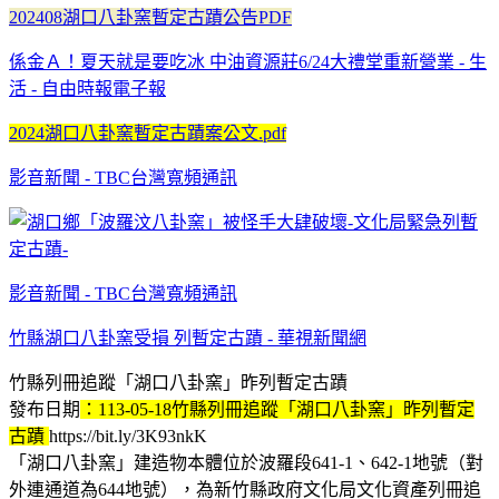
202408湖口八卦窯暫定古蹟公告PDF
係金Ａ！夏天就是要吃冰 中油資源莊6/24大禮堂重新營業 - 生
活 - 自由時報電子報
2024湖口八卦窯暫定古蹟案公文.pdf
影音新聞 - TBC台灣寬頻通訊
影音新聞 - TBC台灣寬頻通訊
竹縣湖口八卦窯受損 列暫定古蹟 - 華視新聞網
竹縣列冊追蹤「湖口八卦窯」昨列暫定古蹟
發布日期
：113-05-18竹縣列冊追蹤「湖口八卦窯」昨列暫定
古蹟
https://bit.ly/3K93nkK
「湖口八卦窯」建造物本體位於波羅段641-1、642-1地號（對
外連通道為644地號），為新竹縣政府文化局文化資產列冊追