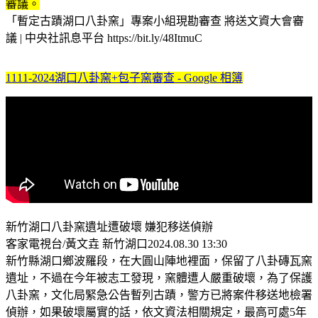
審議。
「暫定古蹟湖口八卦窯」專案小組現勘審查 將送文資大會審
議 | 中央社訊息平台 https://bit.ly/48ItmuC
1111-2024湖口八卦窯+包子窯審查 - Google 相簿
新竹湖口八卦窯遺址遭破壞 嫌犯移送偵辦
客家電視台/黃文垚 新竹湖口2024.08.30 13:30
新竹縣湖口鄉波羅段，在大圓山陣地裡面，保留了八卦磚瓦窯
遺址，不過在今年被志工發現，窯體遭人嚴重破壞，為了保護
八卦窯，文化局緊急公告暫列古蹟，警方已將案件移送地檢署
偵辦，如果破壞屬實的話，依文資法相關規定，最高可處5年