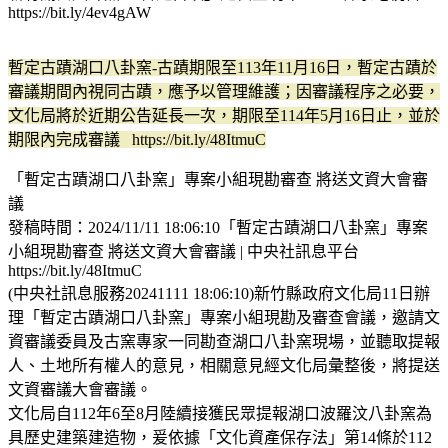
https://bit.ly/4ev4gAW
暫定古蹟湖口八卦窯-古蹟期限至113年11月16日，暫定古蹟於
審議期間內視同古蹟，應予以管理維護；因審議程序之必要，
文化局將於近期公告延長一次，期限至114年5月16日止，並於
期限內完成審議 https://bit.ly/48ItmuC
「暫定古蹟湖口八卦窯」專案小組現勘審查 將送文資大會審
議
發稿時間：2024/11/11 18:06:10「暫定古蹟湖口八卦窯」專案
小組現勘審查 將送文資大會審議 | 中央社訊息平台
https://bit.ly/48ItmuC
(中央社訊息服務20241111 18:06:10)新竹縣政府文化局11日辦
理「暫定古蹟湖口八卦窯」專案小組現勘及審查會議，邀請文
資審議委員及古窯專家一同勘查湖口八卦窯現場，並聽取提報
人、土地所有權人的意見，相關意見經文化局彙整後，將提送
文資審議大會審議。
文化局自112年6至8月陸續接獲民眾提報湖口波羅汶八卦窯為
具歷史建築建造物，爰依據「文化資產保存法」第14條於112