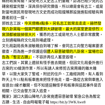
縣府政策有關，深受地方文史志工們重親，認為已經少見的古
磚窯相當完整，深具保存研究價值，所以總是會有志工，或是
對當地居民用發現地方文史而成功阻擋殯葬設施進駐經驗有興
趣者前往一探。
郭姓志工說，
今天傍晚4點多，另名志工如常去走走，赫然發
現八卦窯每一個窯門都遭到大肆破壞，最大的窯室更是慘烈，
窯頂都被敲掉很大片
，獲悉的志工或是地方人士都非常震驚，
立刻通報縣府文化局到場處理。
文化局副局長朱淑敏親自到場了解，會同志工向警方報案要求
徹查，而為進一步保護這個
遭人惡意破壞的八卦窯，當場也公
告為「暫定古蹟」
，不容許再任人蓄意毀壞。
志工們說，其實上週就有怪手進去開道，但因文化局委外進行
古窯的3D繪測作業，所以有請人來修剪古窯周邊的雜木雜
草，以致大家失了警戒，附近的住戶、工廠經詢問，有人看到
昨天上午11點有板車進來把怪手拖走，還一路從古窯倒車進入
省道台1線才離開，但不知道這輛怪手和板車與這起事件是否
相關，已交由警方深入追查。
獨家》湖口大圓山陣地八卦窯竟遭惡意破壞 緊急公告為暫定
古蹟 - 生活 - 自由時報電子報 https://bit.ly/3WKAwe8