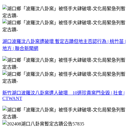
湖口波羅汶八卦窯遭破壞 暫定古蹟但地主否認行為 | 桃竹苗 |
地方 | 聯合新聞網
新竹湖口波羅汶八卦窯遭人破壞 10道珍貴窯門全毀 | 社會 |
CTWANT