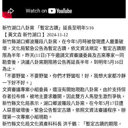
新竹湖口八卦窯 「暫定古蹟」延長至明年5/16
【 黃文垚 新竹湖口 】2024-11-12
新竹縣湖口鄉波羅段八卦窯，在今年5月時被發現遭人嚴重破
壞，文化局緊急公告為暫定古蹟，依文資法規定，暫定古蹟期
限為半年，昨天(11日)下午邀請文資審議委員及古窯專家一同
勘查後，決議八卦窯期限將公告再延長半年，到明年5月16日
為止。
「不要野蠻，不要野蠻，你們才野蠻啦！好，我想大家都冷靜
一下好不好。」
文資審議專案小組委員，還沒有開始現勘八卦窯，由於支持保
存者拉布條，被地主要求離開，因此雙方人馬發生激烈爭執，
新竹縣文化局表示，湖口鄉波羅段八卦窯，在今年5月17日遭
人惡意破壞後，緊急公告暫定古蹟，依照文資法審議程序，辦
理第一次專案小組現勘。
新竹縣文化局文化資產科科長 洪千鶴：「暫定古蹟的期限，