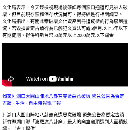
文化局表示，今天經檢視現場後確認每個窯口通道可見被人破
壞，但目前現存窯體保存狀況尚可，得持續進行相關調查。
文化局指出，有關此案破壞文化資產列冊追蹤標的行為感到遺
憾，若毀損暫定古蹟行為已觸犯文資法可處6個月以上5年以下
有期徒刑，得併科新台幣50萬元以上2000萬元以下罰金
獨家》湖口大圓山陣地八卦窯竟遭惡意破壞 緊急公告為暫定
古蹟 - 生活 - 自由時報電子報
》湖口大圓山陣地八卦窯竟遭惡意破壞 緊急公告為暫定古蹟
新竹縣湖口鄉「波羅汶八卦窯」最大的窯室窯頂遭到大面積毀
壞。（志工提供）