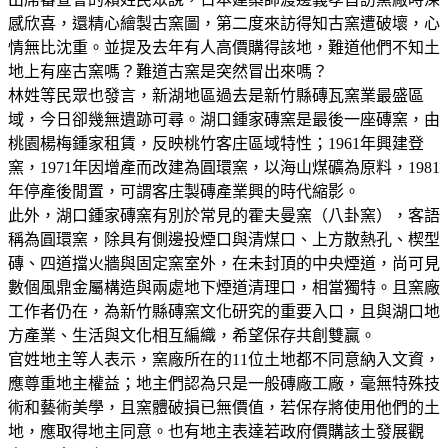
感欣喜，還精心繪製古窯圖，第二度來訪得知古窯遭破壞，心
情無比沈重。並提及去年有人高價購得該地，難道他們不知土
地上有座古窯嗎？難道古窯是突然冒出來嗎？
林姓等民眾也發言，新湖地區過去是新竹縣磚瓦窯業最盛區
域，今日卻幾無遺跡可尋。湖口鍾家磚窯是最後一座磚窯，由
桃園楊梅鍾家租賃，反映桃竹客庄區域特性；1961年興建登
窯，1971年因增產而改建為圓環窯，以海山煤礦為原料，1981
年停產後閒置，可謂客庄製磚產業興的時代縮影。
此外，湖口鍾家磚窯有別於常見的霍夫曼窯（八卦窯），客語
稱為圓環窯，除具有側邊投煙口與清煤口、上方散熱孔、楔型
磚、四道擋火牆與固定窯室外，在未封頂的中央煙道，尚可見
數個風鼎金屬構造與兩處地下煙道清理口，相當獨特。且窯廠
工作者仍在，為新竹縣磚窯文化研究的重要入口，且與湖口地
方產業、生活與文化相互編織，希望保存共創雙贏。
官姓地主等人表示，窯廠所在的11位土地都不同意納入文資，
應尊重地主權益；地主們認為只是一般磚廠工廠，毫無特殊技
術和藝術美學，且窯體破損已無價值，若保存將使用他們的土
地，應取得地主同意。也有地主表達若政府價購該土發展觀