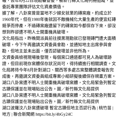
報，去年8月22日現勘審查後，被新竹縣文化局列冊追蹤，並
委託專業團隊評估文化資產價值。
據了解，八卦窯曾是當地不少婦女就業的磚窯廠，約成立於
1960年代，但在1980年後就因不敵機械化大量生產的便宜紅磚
競爭而停產，不過磚窯廠遺留下的磚窯如今都保存下來，卻沒
想到昨卻遭不明人士開重機具破壞。
文化局指出，昨晚間派員前往摸黑現勘就已發現磚門遭大面積
破壞，今下午再邀請文資委員會勘，並通知地主出席參與會
勘，但地主並未出面，僅否認破壞並非他所為。
文資委員檢視現場後發現，每個窯口通道都可見人為破壞跡
證，但目前現存窯體保存狀況尚可，得持續進行相關調查。文
化局將待今年8月針對湖口、關西等多處古窯整體調查報告完
成後，再邀請文資委員組成專案小組研擬後續保存規畫方案。
湖口八卦窯遭不明人士開重機具破壞窯體，文化局緊急列暫定
古蹟保護並在現場貼出公告。圖／新竹縣文化局提供
湖口八卦窯遭不明人士開重機具破壞窯體，文化局緊急列暫定
古蹟保護並在現場貼出公告。圖／新竹縣文化局提供
湖口波羅汶八卦窯遭破壞 暫定古蹟但地主否認行為 | 桃竹苗 |
地方 | 聯合新聞網 https://bit.ly/4bGy24C