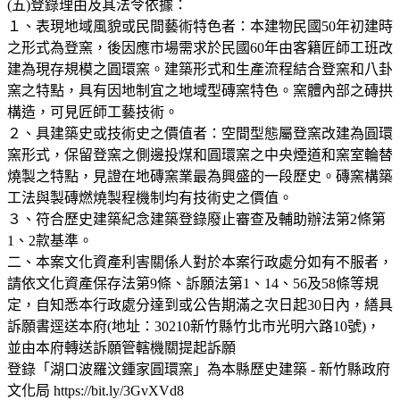
(五)登錄理由及其法令依據：
１、表現地域風貌或民間藝術特色者：本建物民國50年初建時
之形式為登窯，後因應市場需求於民國60年由客籍匠師工班改
建為現存規模之圓環窯。建築形式和生產流程結合登窯和八卦
窯之特點，具有因地制宜之地域型磚窯特色。窯體內部之磚拱
構造，可見匠師工藝技術。
２、具建築史或技術史之價值者：空間型態屬登窯改建為圓環
窯形式，保留登窯之側邊投煤和圓環窯之中央煙道和窯室輪替
燒製之特點，見證在地磚窯業最為興盛的一段歷史。磚窯構築
工法與製磚燃燒製程機制均有技術史之價值。
３、符合歷史建築紀念建築登錄廢止審查及輔助辦法第2條第
1、2款基準。
二、本案文化資產利害關係人對於本案行政處分如有不服者，
請依文化資產保存法第9條、訴願法第1、14、56及58條等規
定，自知悉本行政處分達到或公告期滿之次日起30日內，繕具
訴願書逕送本府(地址：30210新竹縣竹北市光明六路10號)，
並由本府轉送訴願管轄機關提起訴願
登錄「湖口波羅汶鍾家圓環窯」為本縣歷史建築 - 新竹縣政府
文化局 https://bit.ly/3GvXVd8