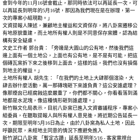
會到今年的11月16號會截止，那同時依法可以再延長一次，可
以再延長到明年的5月16號，那因為我們現在是在辦理，第一
次的專案小組現勘。」
文資提報人陳述，兼顧地主權益和文資保存，將八卦窯遷移公
有地原貌重建，而土地所有權人則是不同意保存窯體，認為結
構有安全疑慮。
文史工作者 郭台貴：「旁邊是大圓山的公有地，然後我們這
邊上面有一個土地公，上面也有公有地，是不是有可能，把這
個磚瓦窯拆下來之後移到上面去，這樣的話，我們也沒有損傷
到地主的權益。」
土地所有權人 胡先生：「在我們的土地上大肆那個渲染，大
肆去辦什麼活動，萬一那磚塊砸下來誰負責？這公安誰處理？
像那煙囪已經腐蝕這麼嚴重了，你們都不關心，你看看落到滿
地都是水泥塊，像這種情形砸到誰處理。」
新竹縣文化局表示，目前八卦窯已進入文資審議程序，專案小
組委員，在聽取提報人與所有權人意見後，將近期公告延長一
次，期限至明年5月16日為止，由於八卦窯為私人土地，因此
呼籲民眾，未經地主同意的情況下應避免進入
新竹湖口八卦窯 「暫定古蹟」延長至明年5/16 - 客家電視台