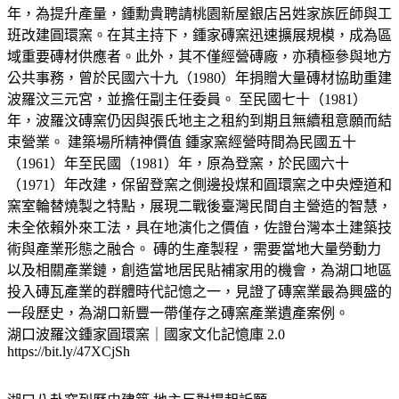
年，為提升產量，鍾勳貴聘請桃園新屋銀店呂姓家族匠師與工
班改建圓環窯。在其主持下，鍾家磚窯迅速擴展規模，成為區
域重要磚材供應者。此外，其不僅經營磚廠，亦積極參與地方
公共事務，曾於民國六十九（1980）年捐贈大量磚材協助重建
波羅汶三元宮，並擔任副主任委員。 至民國七十（1981）
年，波羅汶磚窯仍因與張氏地主之租約到期且無續租意願而結
束營業。 建築場所精神價值 鍾家窯經營時間為民國五十
（1961）年至民國（1981）年，原為登窯，於民國六十
（1971）年改建，保留登窯之側邊投煤和圓環窯之中央煙道和
窯室輪替燒製之特點，展現二戰後臺灣民間自主營造的智慧，
未全依賴外來工法，具在地演化之價值，佐證台灣本土建築技
術與產業形態之融合。 磚的生產製程，需要當地大量勞動力
以及相關產業鏈，創造當地居民貼補家用的機會，為湖口地區
投入磚瓦產業的群體時代記憶之一，見證了磚窯業最為興盛的
一段歷史，為湖口新豐一帶僅存之磚窯產業遺產案例。
湖口波羅汶鍾家圓環窯｜國家文化記憶庫 2.0
https://bit.ly/47XCjSh