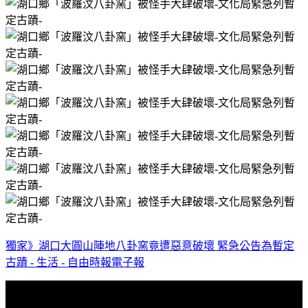
獨家》湖口大圓山陣地八卦窯竟遭惡意破壞 緊急公告為暫定
古蹟 - 生活 - 自由時報電子報