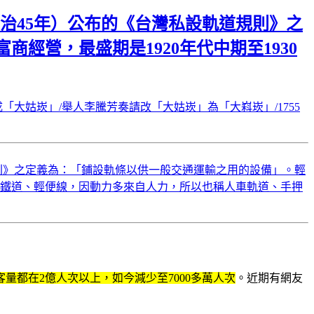
明治45年）公布的《台灣私設軌道規則》之
營，最盛期是1920年代中期至1930
「大姑崁」/舉人李騰芳奏請改「大姑崁」為「大嵙崁」/1755
規則》之定義為：「鋪設軌條以供一般交通運輸之用的設備」。輕
輕便線鐵道、輕便線，因動力多來自人力，所以也稱人車軌道、手押
量都在2億人次以上，如今減少至7000多萬人次
。近期有網友