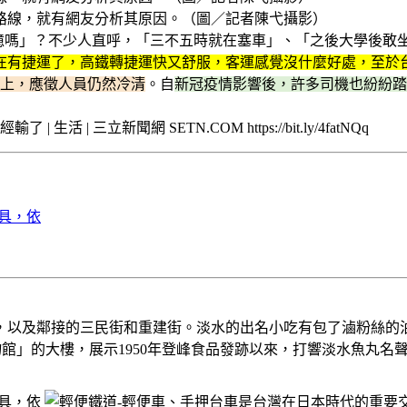
路線，就有網友分析其原因。（圖／記者陳弋攝影）
記憶嗎」？不少人直呼，「三不五時就在塞車」、「之後大學後敢
在有捷運了，高鐵轉捷運快又舒服，客運感覺沒什麼好處，至於
以上，應徵人員仍然冷清
。自
新冠疫情影響後，許多司機也紛紛踏
三立新聞網 SETN.COM https://bit.ly/4fatNQq
以及鄰接的三民街和重建街。淡水的出名小吃有包了滷粉絲的油豆
丸博物館」的大樓，展示1950年登峰食品發跡以來，打響淡水魚丸名