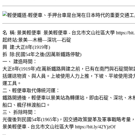
名 稱: 景美輕便車 景美輕便車 - 台北市文山社區大學 https://bit.ly
起終站:景美—木柵—深坑—石碇
興 建:大正8年(1919年)
拆 除:民國54年之後(因萬新鐵路停駛)
一、 建造時間：
大正8年(1919年)在萬新鐵路興建之前，已有在南門與石
括運送物資、與人員。上坡使用人力上推，下坡、平坡使用滑
運工具。
二、輕便車取代傳統河運：
鐵路開通後，輕便車以景美站為轉運站，即由石碇、深坑、木
船口、楓仔林渡船口。
三、 拆除時間：
光復後到民國54年(1965年)，因交通政策變革及軍事戰略
景美輕便車 - 台北市文山社區大學 https://bit.ly/42YjzOf