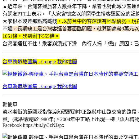
▲近年來，台灣客運旅客人數逐年下降，業者也對此減少客運
有網友PTT上表示，「大家會懷念以前窮學生搭客運回家的
大家根本沒差那點高鐵錢
，以前台中的客運還有地點優勢，現
不過
，長期缺工是台灣客運首要面臨問題，就算開高薪9萬元
1051條，砍到剩下555條。
台灣客運扛不住！乘客崩潰式下滑 內行人揭「3點」原因：已經輸了 | 生活 | 
台車軌道地圖集 - Google 我的地圖
台車軌道地圖集 - Google 我的地圖
輕便車
淡水老街的範圍泛指從渡船碼頭到中正路與中山路交會的路段，
蛋」(楊碧雲創於1980年)。2004年中正路上出現一棟「魚
Facebook https://bit.ly/3zNJspx