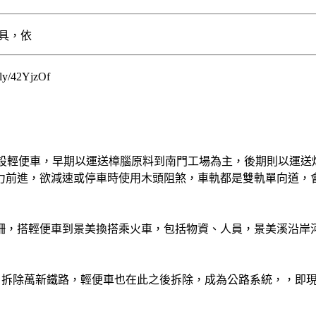
/42YjzOf
碇間架設輕便車，早期以運送樟腦原料到南門工場為主，後期則以運
力前進，欲減速或停車時使用木頭阻煞，車軌都是雙軌單向道，
柵，搭輕便車到景美換搭乘火車，包括物資、人員，景美溪沿岸
考量，拆除萬新鐵路，輕便車也在此之後拆除，成為公路系統，，