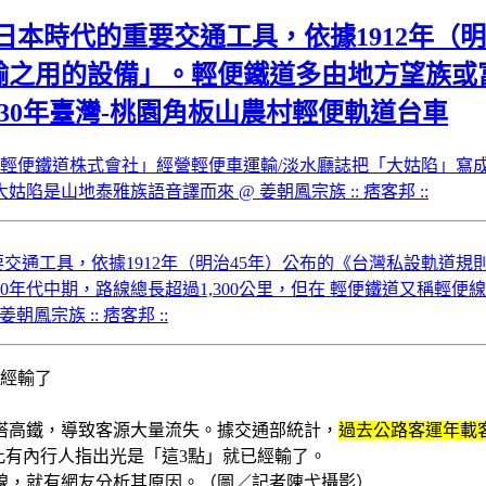
日本時代的重要交通工具，依據1912年（
之用的設備」。輕便鐵道多由地方望族或富商經
1930年臺灣-桃園角板山農村輕便軌道台車
園輕便鐵道株式會社」經營輕便車運輸/淡水廳誌把「大姑陷」寫成
山地泰雅族語音譯而來 @ 姜朝鳳宗族 :: 痞客邦 ::
要交通工具，依據1912年（明治45年）公布的《台灣私設軌道
30年代中期，路線總長超過1,300公里，但在 輕便鐵道又稱
宗族 :: 痞客邦 ::
已經輸了
搭高鐵，導致客源大量流失。據交通部統計，
過去公路客運年載客
此有內行人指出光是「這3點」就已經輸了。
線，就有網友分析其原因。（圖／記者陳弋攝影）