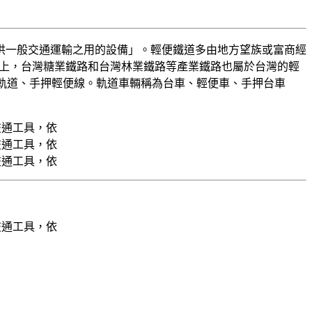
以供一般交通運輸之用的設備」。輕便鐵道多由地方望族或富商經
]廣義上，台灣糖業鐵路和台灣林業鐵路等產業鐵路也屬於台灣的輕
押軌道、手押輕便線。軌道車輛稱為台車、輕便車、手押台車