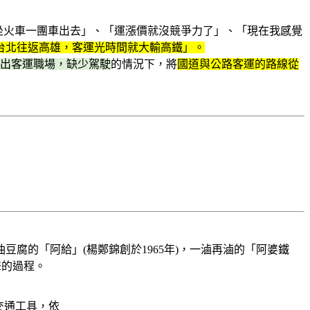
坐火車一團車出去」、「運漲價就沒競爭力了」、「現在我感覺
台北往返高雄，客運光時間就大輸高鐵」。
出客運職場，缺少駕駛
的情況下，將
國道與公路客運的路線從
腐的「阿給」(楊鄭錦創於1965年)，一滷再滷的「阿婆鐵
聲的過程。