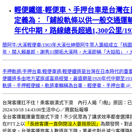
輕便鐵道-輕便車、手押台車是台灣在
定義為：「鋪設軌條以供一般交通運輸
年代中期，路線總長超過1,300公里/
簡阿牛/大溪輕便車/1903年大溪仕紳簡阿牛等人籌組成立「桃
年，閩人賴基郎、謝秀川開拓大溪時，大溪即稱「大姑陷」，大姑陷是
手押軌道/手押台車/輕便車道/輕便鐵道是台灣在日本時代的重
便鐵道多由地方望族或富商經營，最盛期是1920年代中期至19
軌道、手押輕便線。軌道車輛稱為台車、輕便車、手押台車 @ 姜朝鳳
台灣客運扛不住！乘客崩潰式下滑 內行人揭「3點」原因：
2024/10/18 14:43:00生活中心／周宸妘報導
全台客運載運量雪崩式下滑！不少民眾為了講求效率都會選擇
在PTT上以
「長途客運一直倒閉沒人要搭原因」
為題發問，對
近年來，台灣客運旅客人數逐年下降，業者也對此減少客運路