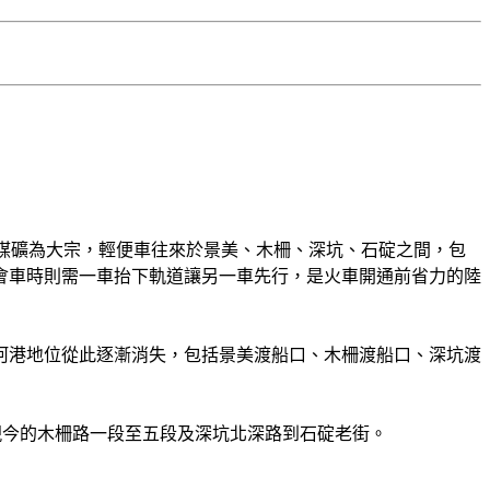
送煤礦為大宗，輕便車往來於景美、木柵、深坑、石碇之間，包
會車時則需一車抬下軌道讓另一車先行，是火車開通前省力的陸
河港地位從此逐漸消失，包括景美渡船口、木柵渡船口、深坑渡
即現今的木柵路一段至五段及深坑北深路到石碇老街。