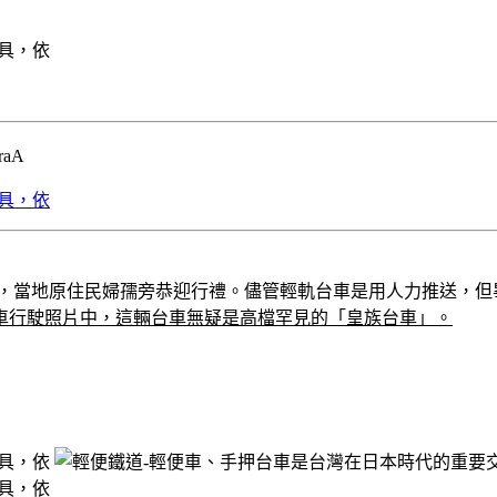
raA
車，當地原住民婦孺旁恭迎行禮。儘管輕軌台車是用人力推送，
車行駛照片中，這輛台車無疑是高檔罕見的「皇族台車」。