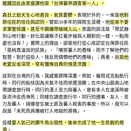
龍藏因此由衷盛讚他是「台灣蕃界調查第一人」。
森丑之助天生心地善良、氣質憂鬱。
表現於外的，一來是
他對
原住民的信任與認同，
譬如30多年的探險生涯裡，他
從來不要
求軍警保護，甚至不願攜帶槍械入山，
表面的說法是「帶武器
到山地行動，好比是讓猴子扛著步槍與人類對抗一樣，一點用
處也沒有！」實際上的理由，卻是他打從心底認定台灣原住民
「是純真溫良的民族」，「嘲笑蕃人的愚昧，而不了解他們的
智慧。對於這些人，我反而憐憫他們的愚昧」；再者，就
是他
老愛反省深思，常有懺悔自責的情意流露︰
談到在台灣的行為，我感覺罪障深重。例如，僱用戎克船航行
時，同行的船伕因為天氣不佳而慘遭溺斃；在中央山脈高山地
帶調查旅行時，同行的漢人苦力與蕃人，曾有多人在渡溪時被
急流沖走而淹死；同樣在調查旅行中，同行的通事、友人、苦
力及蕃人，接連發生被土匪及蕃人殺害的事故。所以，我可以
說是「未死而具備被打入地獄的資格」。
這樣
愛人如己的鑽牛角尖個性，後來也成了他一生悲劇的根
源
。