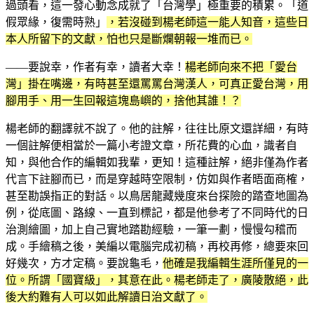
過頭看，這一發心動念成就了「台灣學」極重要的積累。「道
假眾緣，復需時熟」
，若沒碰到楊老師這一能人知音，這些日
本人所留下的文獻，怕也只是斷爛朝報一堆而已。
——要說幸，作者有幸，讀者大幸！
楊老師向來不把「愛台
灣」掛在嘴邊，有時甚至還罵罵台灣漢人，可真正愛台灣，用
腳用手、用一生回報這塊島嶼的，捨他其誰！？
楊老師的翻譯就不說了。他的註解，往往比原文還詳細，有時
一個註解便相當於一篇小考證文章，所花費的心血，識者自
知，與他合作的編輯如我輩，更知！這種註解，絕非僅為作者
代言下註腳而已，而是穿越時空限制，仿如與作者晤面商榷，
甚至勘誤指正的對話。以鳥居龍藏幾度來台探險的踏查地圖為
例，從底圖、路線、一直到標記，都是他參考了不同時代的日
治測繪圖，加上自己實地踏勘經驗，一筆一劃，慢慢勾稽而
成。手繪稿之後，美編以電腦完成初稿，再校再修，總要來回
好幾次，方才定稿。要說龜毛，
他確是我編輯生涯所僅見的一
位。所謂「國寶級」，其意在此。楊老師走了，廣陵散絕，此
後大約難有人可以如此解讀日治文獻了。