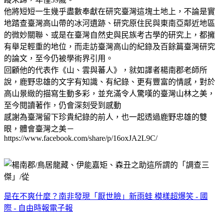
他將短短一生幾乎盡數奉獻在研究臺灣這塊土地上，不論是實
地踏查臺灣高山帶的冰河遺跡、研究原住民與東南亞鄰近地區
的微妙關聯、或是在臺灣自然史與民族考古學的研究上，都擁
有舉足輕重的地位，而走訪臺灣高山的紀錄及百餘篇臺灣研究
的論文，至今仍被學術界引用。
回顧他的代表作《山、雲與蕃人》，就如譯者楊南郡老師所
說，鹿野忠雄的文字有知識、有紀錄、更有豐富的情感，對於
高山景緻的描寫生動多彩，並充滿令人驚嘆的臺灣山林之美，
至今閱讀著作，仍會深刻受到感動
感謝為臺灣留下珍貴紀錄的前人，也一起透過鹿野忠雄的雙
眼，體會臺灣之美－
https://www.facebook.com/share/p/16oxJA2L9C/
是在不爽什麼？南非發現「厭世臉」新雨蛙 模樣超爆笑 - 國
際 - 自由時報電子報