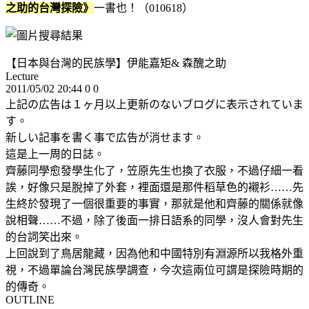
之助的台灣探險》
一書也！（010618）
【日本與台灣的民族學】伊能嘉矩& 森醜之助
Lecture
2011/05/02 20:44 0 0
上記の広告は１ヶ月以上更新のないブログに表示されていま
す。
新しい記事を書く事で広告が消せます。
這是上一周的日誌。
齊藤同學愈發學生化了，笠原先生也換了衣服，不過仔細一看
誒，好像只是脫掉了外套，裡面還是那件稻草色的襯衫……先
生終於發現了一個很重要的事實，那就是他和齊藤的關係就像
說相聲……不過，除了後面一排日語系的同學，沒人會對先生
的台詞笑出來。
上回說到了鳥居龍藏，因為他和中國特別有淵源所以我格外重
視，不過單論台灣民族學調查，今次這兩位可謂是探險時期的
的傳奇。
OUTLINE