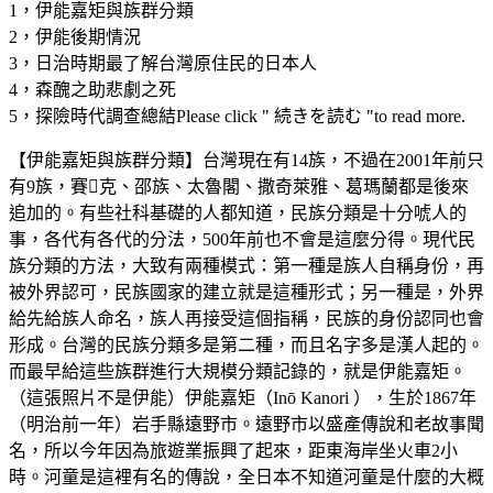
1，伊能嘉矩與族群分類
2，伊能後期情況
3，日治時期最了解台灣原住民的日本人
4，森醜之助悲劇之死
5，探險時代調查總結Please click " 続きを読む "to read more.
【伊能嘉矩與族群分類】台灣現在有14族，不過在2001年前只
有9族，賽克、邵族、太魯閣、撒奇萊雅、葛瑪蘭都是後來
追加的。有些社科基礎的人都知道，民族分類是十分唬人的
事，各代有各代的分法，500年前也不會是這麼分得。現代民
族分類的方法，大致有兩種模式：第一種是族人自稱身份，再
被外界認可，民族國家的建立就是這種形式；另一種是，外界
給先給族人命名，族人再接受這個指稱，民族的身份認同也會
形成。台灣的民族分類多是第二種，而且名字多是漢人起的。
而最早給這些族群進行大規模分類記錄的，就是伊能嘉矩。
（這張照片不是伊能）伊能嘉矩（Inō Kanori ），生於1867年
（明治前一年）岩手縣遠野市。遠野市以盛產傳說和老故事聞
名，所以今年因為旅遊業振興了起來，距東海岸坐火車2小
時。河童是這裡有名的傳說，全日本不知道河童是什麼的大概