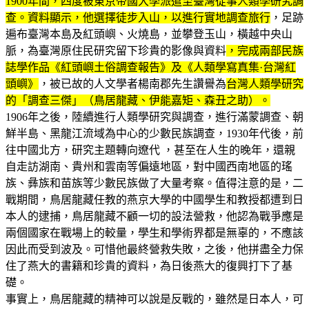
1900年間，四度被東京帝國大學派遣至臺灣從事人類學研究調
查
。資料顯示，他選擇徒步入山，以進行實地調查旅行
，足跡
遍布臺灣本島及紅頭嶼、火燒島，並攀登玉山，橫越中央山
脈，為臺灣原住民研究留下珍貴的影像與資料
，完成兩部民族
誌學作品《紅頭嶼土俗調查報告》及《人類學寫真集·台灣紅
頭嶼》
，被已故的人文學者楊南郡先生讚譽為
台灣人類學研究
的「調查三傑」（鳥居龍藏、伊能嘉矩、森丑之助）。
1906年之後，陸續進行人類學研究與調查，進行滿蒙調查、朝
鮮半島、黑龍江流域為中心的少數民族調查，1930年代後，前
往中國北方，研究主題轉向遼代 ，甚至在人生的晚年，還親
自走訪湖南、貴州和雲南等偏遠地區，對中國西南地區的瑤
族、彝族和苗族等少數民族做了大量考察。值得注意的是，二
戰期間，鳥居龍藏任教的燕京大學的中國學生和教授都遭到日
本人的逮捕，鳥居龍藏不顧一切的設法營救，他認為戰爭應是
兩個國家在戰場上的較量，學生和學術界都是無辜的，不應該
因此而受到波及。可惜他最終營救失敗，之後，他拼盡全力保
住了燕大的書籍和珍貴的資料，為日後燕大的復興打下了基
礎。
事實上，鳥居龍藏的精神可以說是反戰的，雖然是日本人，可