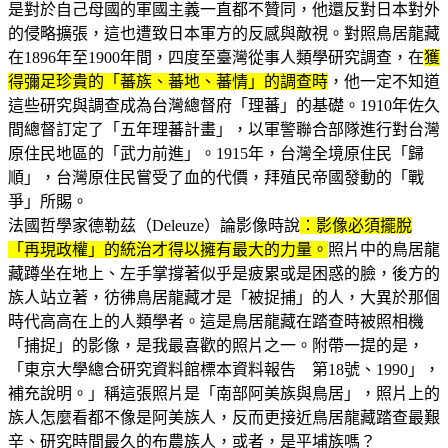
是對於自己母國的軍國主義一直都不贊同，他還反對日本對外
的侵略擴張，這也遭致日本軍方的反感與敵視。對照鳥居龍藏
在1896年至1900年間，四度至臺灣從事人類學研究調查，在
獲
得彌足珍貴的「蕃族、蕃地、蕃情」的調查時
，他一定不知道
這些研究與調查成為台灣總督府「理蕃」的基礎。1910年佐久
間總督訂定了「五年理蕃計畫」，以軍警聯合部隊進行對台灣
原住民地區的「武力前進」。1915年，台灣全境原住民「歸
順」，台灣原住民嘗受了血的代價，拜殖民帝國發動的「戰
爭」所賜。
法國哲學家德勒茲（Deleuze）論影像時說
：影像必須擺脫
「再現政權」的統治才得以擁有最大的力量。
照片中的鳥居龍
藏蹲坐在地上、左手掌撐著似乎是疲累或是困惑的臉，後方的
族人站立著，彷彿鳥居龍藏才是「被捉捕」的人，大異於那個
時代高高在上的人類學者。這是鳥居龍藏在踏查時被照相機
「捕捉」的影像，是我最喜歡的照片之一。附帶一提的是，
「東京大學總合研究資料館標本資料報告 第18號、1990」，
補充說明。」稱這張照片是「南部阿美族與鳥居」，照片上的
族人怎麼看都不像是阿美族人，反而更接近鳥居龍藏踏查最艱
辛、研究時間最久的布農族人，或者，是平埔族嗎？