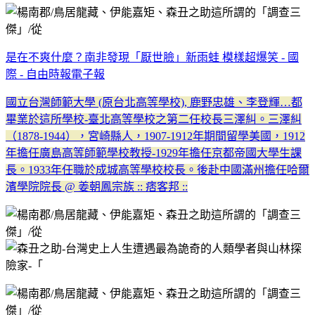
是在不爽什麼？南非發現「厭世臉」新雨蛙 模樣超爆笑 - 國
際 - 自由時報電子報
國立台灣師範大學 (原台北高等學校), 鹿野忠雄、李登輝…都
畢業於這所學校-臺北高等學校之第二任校長三澤糾。三澤糾
（1878-1944），宮崎縣人，1907-1912年期間留學美國，1912
年擔任廣島高等師範學校教授-1929年擔任京都帝國大學生課
長。1933年任職於成城高等學校校長。後赴中國滿州擔任哈爾
濱學院院長 @ 姜朝鳳宗族 :: 痞客邦 ::