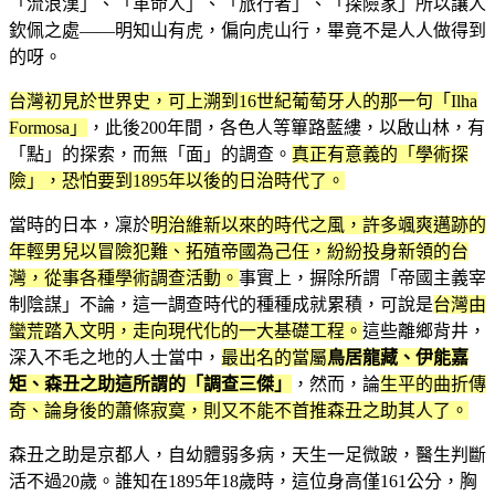
「流浪漢」、「革命人」、「旅行者」、「探險家」所以讓人
欽佩之處——明知山有虎，偏向虎山行，畢竟不是人人做得到
的呀。
台灣初見於世界史，可上溯到16世紀葡萄牙人的那一句「Ilha
Formosa」
，此後200年間，各色人等篳路藍縷，以啟山林，有
「點」的探索，而無「面」的調查。
真正有意義的「學術探
險」，恐怕要到1895年以後的日治時代了。
當時的日本，凜於
明治維新以來的時代之風，許多颯爽邁跡的
年輕男兒以冒險犯難、拓殖帝國為己任，紛紛投身新領的台
灣，從事各種學術調查活動。
事實上，摒除所謂「帝國主義宰
制陰謀」不論，這一調查時代的種種成就累積，可說是
台灣由
蠻荒踏入文明，走向現代化的一大基礎工程。
這些離鄉背井，
深入不毛之地的人士當中，
最出名的當屬
鳥居龍藏、伊能嘉
矩、森丑之助這所謂的「調查三傑」
，然而，論
生平的曲折傳
奇、論身後的蕭條寂寞，則又不能不首推森丑之助其人了。
森丑之助是京都人，自幼體弱多病，天生一足微跛，醫生判斷
活不過20歲。誰知在1895年18歲時，這位身高僅161公分，胸