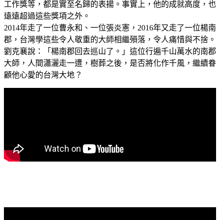
工作獎等，都是實至名歸的表揚。事實上，他的成就高度，也
遠遠超過這些獎項之外。
2014年走了一位曹永和、一位張炎憲，2016年又走了一位楊南
郡，台灣學這些令人敬重的大師相繼殞落，令人痛惜與不捨。
劉克襄說：「楊南郡回去巡山了。」這位行遍千山萬水的南郡
大師，人間瀟灑走一遭，樹葬之後，是否將化作千風，繼續眷
顧他心愛的台灣大地？