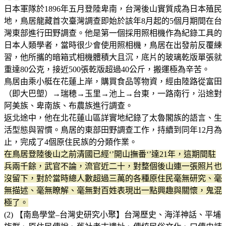
日本軍隊於1896年五月登陸卑南，台灣後山實質成為日本殖民
地，鳥居龍藏首次臺灣調查即始於該年8月起的5個月期間在台
灣東部進行田野調查。他是第一個採用照相機作為紀錄工具的
日本人類學者，當時很少會使用照相機，鳥居在出發前反覆練
習，他所攜的暗箱式相機體積大且沉，底片的玻璃乾版單張就
重達80公克，接近500張乾版超過40公斤，搬運極為辛苦。
鳥居由乘小艇在花蓮上岸，購買食品等物資，經由陸路從富田
（即大巴塱）→瑞穂→玉里→池上→台東，一路南行，沿途對
阿美族、卑南族、布農族進行調查。
返北途中，他在北花蓮山區詳實地紀錄了太魯閣族的語言、生
活型態與習慣。鳥居的東部田野調查工作，持續到同年12月為
止，完成了4個原住民族的分類作業。
在鳥居登陸後山之前清國已經‘’開山撫番‘’達21年，這期間駐
兵兩千餘，武官不論，流官近二十，對整個後山連一張照片也
沒留下，對於當時總人數超過三萬的各種原住民毫無研究、毫
無描述、毫無瞭解、毫無對百姓表現出一點興趣與關懷，鬼混
極了。
(2) 【南島學堂–台灣史研究小聚】台灣歷史、海洋神話、平埔