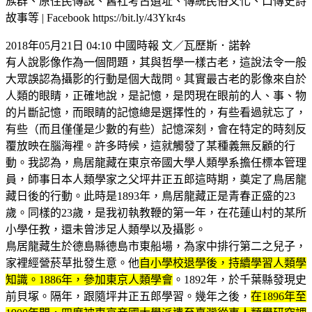
族群、原住民傳說、舊社考古遺址、傳統民俗文化、口傳史詩
故事等 | Facebook https://bit.ly/43Ykr4s
2018年05月21日 04:10 中國時報 文／瓦歷斯．諾幹
有人說影像作為一個問題，其與哲學一樣古老，這說法令一般
大眾誤認為攝影的行動是個大哉問。其實最古老的影像來自於
人類的眼睛，正確地說，是記憶，是閃現在眼前的人、事、物
的片斷記憶，而眼睛的記憶總是選擇性的，有些看過就忘了，
有些（而且僅僅是少數的有些）記憶深刻，會在特定的時刻反
覆放映在腦海裡。許多時候，這就觸發了某種義無反顧的行
動。我認為，鳥居龍藏在東京帝國大學人類學系擔任標本管理
員，師事日本人類學家之父坪井正五郎這時期，奠定了鳥居龍
藏日後的行動。此時是1893年，鳥居龍藏正是青春正盛的23
歲。同樣的23歲，是我初執教鞭的第一年，在花蓮山村的某所
小學任教，還未曾涉足人類學以及攝影。
鳥居龍藏生於德島縣德島市東船場，為家中排行第二之兒子，
家裡經營菸草批發生意。他
自小學校退學後，持續學習人類學
知識。1886年，參加東京人類學會
。1892年，於千葉縣發現史
前貝塚。隔年，跟隨坪井正五郎學習。幾年之後，
在1896年至