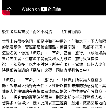
---------------------------------------------------------------------------------
後生者疾其書沒世而名不稱焉——《生蕃行腳》
世界上有很多名詞，都是中聽不中用的。乍聽之下，予人無限
的浪漫想像，實際卻是飽含艱難，備嘗辛酸，一點都不好玩。
這些名詞，像是「流浪」、「革命」甚至「旅行」（曠達如吳
魯芹先生者，生前還半開玩笑地大力鼓吹「旅行只宜提倡
說」，認為多半吃力不討好，所得有限）。當然，每個人少年
時期都曾做過的「探險」之夢，同樣宜乎列名其中。
「流浪」、「革命」、「旅行」、「探險」所以讓人蠢蠢欲
動，說來與人類好奇天性、人性難以抗拒未知的誘惑有關。其
情形大約略如站在高樓頂層或懸崖邊緣，往往便會有股縱身下
跳、一探究竟的衝動油然而生，到頭來卻多半天理壓過人欲，
想得多，做得少一樣。此所以真正輕身一劍知，慨然闖禁地的