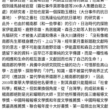
道、鄒族古道、崑崙坳古道、阿朗壹古道等的調查；他是第一
個到達馬赫坡岩窟（霧社事件莫那魯道等200多人集體自殺之
處）的研究者，恐怕也是第一個探勘玉穗社（大分事件的抗日
基地）、伊加之番社（拉馬達仙仙的抗日基地）的研究者。
此外，也由於楊南郡（和一些學者）的引介，日治時代的探險
家伊能嘉矩、鹿野忠雄、鳥居龍藏、森丑之助等人對台灣學的
先驅研究，才被後人認識和傳承。孫大川講得好：「沒有像楊
南郡先生那樣身體力行、上山下海，經年累月重新踏勘文獻時
空的意志，便不可能復活鹿野忠雄、伊能嘉矩和森丑之助等所
遺留下來的資料。這早已不是單純的文字傳譯，而是一種性格
的相應和生命的相互激盪，文獻因而也有了自己的生命！」
楊南郡的學問，具備中央研究院院士級的功力，可惜那些高山
學、古道學、探險學的「冷門」知識，還不被當代學術界正式
認可（應該說，當代學術界還跟不上楊南郡的腳步）。因此
2010年東華大學頒授他名譽博士，對其貢獻只能籠統以「社會
科學」概稱之。但如果換個角度，從「台灣學」的成就來看，
楊南郡絕對是光彩耀眼的大師。至於他所獲得的吳三連報導文
學獎、中國時報報導文學獎和年度文學推薦獎、中國時報文學
獎最高推薦獎、聯合報年度十大好書獎、第一屆傑出台灣文獻