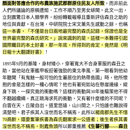
顏面對答應合作的布農族施武郡群原住民友人所致
，而非前此
人們所議論的原稿遭燬、工作不順乃至男女緋聞。此文一出，
立刻震驚日本人類學界，紛紛轉載報導且重新評估森丑之助的
地位與貢獻。在台灣，中研院院士宋文薰先生感動之餘，也稱
這一本書，「不僅是台日兩地最完整的森氏記錄，保證也是全
世界最完整的森氏研究。」說來諷刺的是，這樣一本難得引起
國際矚目的本土好書，那一年底，所得到的肯定，竟然是《明
日報十大翻譯好書》
！
1895年9月的基隆，身材矮小，穿著寬大不合身軍服的森丑之
助，當他站在軍艦甲板迎著強勁的東北季風，第一眼看到他幼
年聽聞「有鬼魅一般可怕的生蕃居住的熱帶島國」時，他所懷
抱的會是怎樣的一種心情呢？他也有著宛如站在懸崖邊緣，縱
身下跳、一探究竟的衝動嗎？這樣的衝動與30年後驅策他不得
不翻越纜繩，真正跳海求死的衝動，又有著什麼樣的不同呢？
白雲在天，丘陵自出。道里悠遠，山川間之。只怕誰也難說得
清楚吧。君子疾其人沒世而名不稱焉，此所以
楊南郡先生不惜
70高齡，還要奮筆疾書為森氏翻案求一公道者；後生者疾其書
沒世而名不稱焉，則蠹魚頭
所以鄭重推薦
《生蕃行腳——森丑