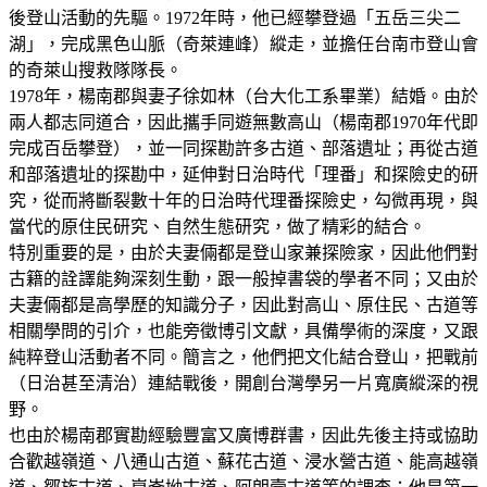
後登山活動的先驅。1972年時，他已經攀登過「五岳三尖二
湖」，完成黑色山脈（奇萊連峰）縱走，並擔任台南市登山會
的奇萊山搜救隊隊長。
1978年，楊南郡與妻子徐如林（台大化工系畢業）結婚。由於
兩人都志同道合，因此攜手同遊無數高山（楊南郡1970年代即
完成百岳攀登），並一同探勘許多古道、部落遺址；再從古道
和部落遺址的探勘中，延伸對日治時代「理番」和探險史的研
究，從而將斷裂數十年的日治時代理番探險史，勾微再現，與
當代的原住民研究、自然生態研究，做了精彩的結合。
特別重要的是，由於夫妻倆都是登山家兼探險家，因此他們對
古籍的詮譯能夠深刻生動，跟一般掉書袋的學者不同；又由於
夫妻倆都是高學歷的知識分子，因此對高山、原住民、古道等
相關學問的引介，也能旁徵博引文獻，具備學術的深度，又跟
純粹登山活動者不同。簡言之，他們把文化結合登山，把戰前
（日治甚至清治）連結戰後，開創台灣學另一片寬廣縱深的視
野。
也由於楊南郡實勘經驗豐富又廣博群書，因此先後主持或協助
合歡越嶺道、八通山古道、蘇花古道、浸水營古道、能高越嶺