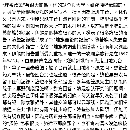
“理番政策”有很大關係。他的調查與大學、研究機構無關的，
這與受學術機構委派的鳥居很不一樣。因為上班在台北，休假
又只有周末，伊能只能在台北還有附近的宜蘭、埔里做做平埔
族的調查。例如現在政大所在的木柵地區，以前就是平埔凱達
葛蘭族的地盤。伊能是個極為細心的人，發表了很多詳細的報
告，這些記錄幾乎成了“平埔族最後的記錄”。隨著族人失去自
己的文化和語言，之後平埔族的調查持續低迷，近兩年又興起
來，伊能的報告重新受到重視。唯一的一次環島旅行是在1897
年5-12月，由粟野傳之丞同行，逆時針進行。先走山地到台
中，學了一些泰雅語；過了台南就走山地和平原之間，然後坐
船到車城，最後回台北也是坐船。很奇怪的是，這位粟野沒有
留下任何記錄，誰也不知道他是誰。多年後笠原先生問伊能的
孫子，粟野到底是誰啊，對方回答，這是您該研究的問題啊。
這次環島調查伊能留下很詳盡的記錄，每天從早到晚乾了什麼
都有記。除泰雅語外，其他交流都可以靠筆談，因為漢文相當
精通。在北部山地有兩次徒步旅行，險些被族人砍頭。伊能氏
沒有調查蘭嶼，因為鳥居正好在那裡做調查。總體來說，伊能
的“探險”色彩很淡，旅途不那麼艱辛，也不會去漢人沒怎麼接