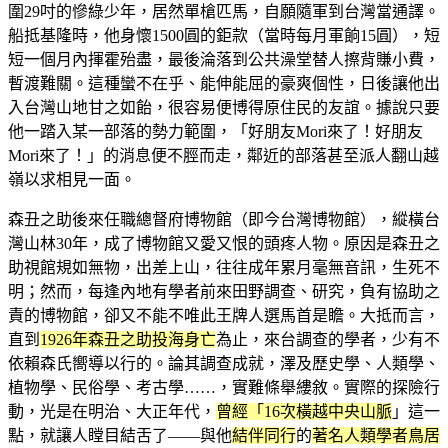
圍29吋的慘綠少年，居然單槍匹馬，自願隨軍到台灣當通譯。
船抵基隆時，他身懷1500圓的鉅款（當時每月軍餉15圓），短
短一個月內揮霍殆盡，最後淪落到公共澡堂替人擦背賺小費，
暫渡難關。這種蠻不在乎、能伸能屈的豪爽個性，日後讓他出
入台灣山地甘之如飴，很容易便博得原住民的友誼。據說只要
他一踏入某一部落的勢力範圍，「好朋友Mori來了！好朋友
Mori來了！」的消息便不脛而走，鄰近的部落甚至派人翻山越
嶺以求相見一面。
森丑之助後來任職總督府博物館（即今台灣博物館），縱橫台
灣山林30年，成了博物館又愛又恨的頭疼人物。原因是森丑之
助視館規如無物，出差上山，往往成年累月毫無音訊，生死不
明；然而，每逢內地有學者前來田野調查、研究，負有協助之
責的博物館，卻又不能不唯此王牌人選馬首是瞻。大抵而言，
直到
1926年森丑之助投海身亡
為止，來台調查的學者，少有不
依賴森氏嚮導以行的。論其調查成就，澤及歷史學、人類學、
植物學、民俗學、考古學……，實難條舉縷敘。實際的探險行
動，光是在明治、大正年代，
曾經「16次橫越中央山脈
」這一
點，就讓人瞠目結舌了——與他
結伴同行
的
著名人類學者鳥居