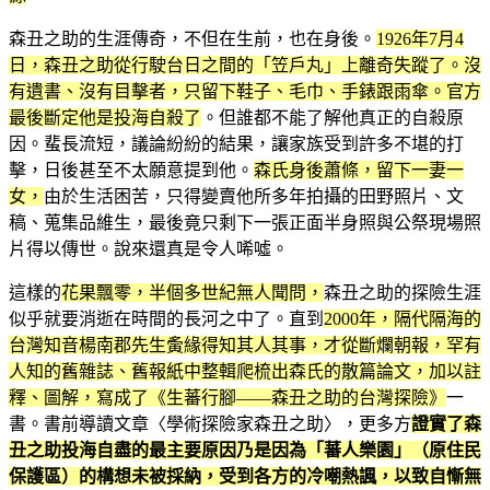
森丑之助的生涯傳奇，不但在生前，也在身後。
1926年7月4
日，森丑之助從行駛台日之間的「笠戶丸」上離奇失蹤了。沒
有遺書、沒有目擊者，只留下鞋子、毛巾、手錶跟雨傘。官方
最後斷定他是投海自殺了
。但誰都不能了解他真正的自殺原
因。蜚長流短，議論紛紛的結果，讓家族受到許多不堪的打
擊，日後甚至不太願意提到他。
森氏身後蕭條，留下一妻一
女，
由於生活困苦，只得變賣他所多年拍攝的田野照片、文
稿、蒐集品維生，最後竟只剩下一張正面半身照與公祭現場照
片得以傳世。說來還真是令人唏噓。
這樣的
花果飄零，半個多世紀無人聞問，
森丑之助的探險生涯
似乎就要消逝在時間的長河之中了。直到
2000年，隔代隔海的
台灣知音楊南郡先生夤緣得知其人其事，才從斷爛朝報，罕有
人知的舊雜誌、舊報紙中整輯爬梳出森氏的散篇論文，加以註
釋、圖解，寫成了《生蕃行腳——森丑之助的台灣探險》
一
書。書前導讀文章〈學術探險家森丑之助〉，更多方
證實了森
丑之助投海自盡的最主要原因乃是因為「蕃人樂園」（原住民
保護區）的構想未被採納，受到各方的冷嘲熱諷，以致自慚無