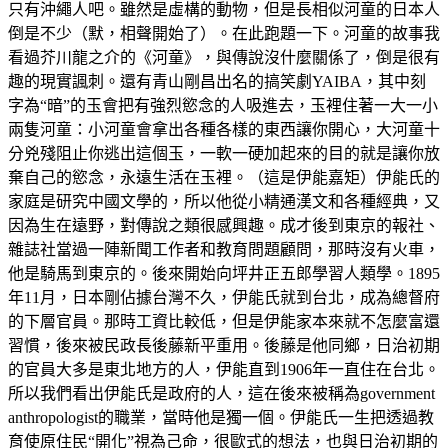
只有沖繩人吧。雖然是虛構的動物，但是長相似河童的日本人
倒是不少（默，相聲開始了）。在此跑題一下。河童的故事我
看過芥川龍之介的《河童》，與傳說沒什麼關係了，倒是很有
趣的現實諷刺。還有青山剛昌出名的搞笑劇YAIBA，其中刻
字為“暗”的玉會把有強烈慾念的人吸進去，玉裡住著一大一小
兩隻河童：小河童會拿出各種各樣的東西讓你開心，大河童十
分兇殘阻止你逃出這個玉，一軟一硬加起來的目的就是讓你放
棄自己的慾念，永遠生活在玉裡。（這是伊能嘉矩）伊能氏的
家庭是研究中國文學的，所以他從小精通漢文和各種經典，又
因為生在遠野，對傳說之類很感興趣。成才後到東京的報社、
雜誌社當過一陣新聞工作者和教育問題顧問，那時沒有火車，
他是騎馬到東京的。後來開始向坪井正五郎學習人類學。1895
年11月，日本剛佔據台灣不久，伊能氏就到台北，成為總督府
的下層官員。那時工資比較低，但是伊能家本來就不怎麼富還
習慣，後來被民政長後藤新平重用。後藤是他同鄉，日治初期
的官員大多是東北地方的人，伊能直到1906年一直住在台北。
所以我們看出伊能氏是政府的人，這在後來被稱為government
anthropologist的職業，當時他是獨一個。伊能氏一生把透過教
育使原住民“開化”視為己命，很歐式的想法，也與日治初期的