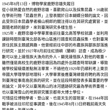
1945年8月13日，博物學家鹿野忠雄失蹤日
從小就熱愛自然的鹿野忠雄，喜歡爬山以及採集昆蟲，16歲就
在學術刊物「昆蟲世界」上發表關於日本蝴蝶分類的論文，因
此受到日本昆蟲學者橫山桐郎的關注得以在其研究處實習，並
跟隨老師的腳步，來到臺灣研究多樣生態。
1925年，鹿野忠雄中學畢業後前往臺北高等學校就讀，並利用
課餘時間到臺灣北部各地山區進行踏查和昆蟲採集，也對臺灣
原住民族主題感興趣。他曾經前往中部的布農族與鄒族部落進
行研究，並於1927年8月前往紅頭嶼（蘭嶼）訪查，成為極少
數可以坐上達悟族大漁舟的外人，顯見達悟族人對他的敬重。
雖然僅是高校生的鹿野忠雄因為四處外出踏查時常缺課，導致
被學校留級還差點無法畢業，不過他在1929年仍順利考上東京
帝國大學理學部地理科，大學畢業後應臺灣總督府聘約再次回
到臺灣從事南島民族的研究，並在這段時期發表多篇重要的學
術論文，其中又以臺灣高山的冰河遺跡研究最為學術界重視，
也以臺灣雪山的地質研究獲京都帝大博士學位。
可惜這位博物學者、登山家、也是天生的冒險家，在1944年因
戰爭被派往印尼從事調查，後在1945年8月13日終戰前兩天失
蹤未歸，年僅39歲。