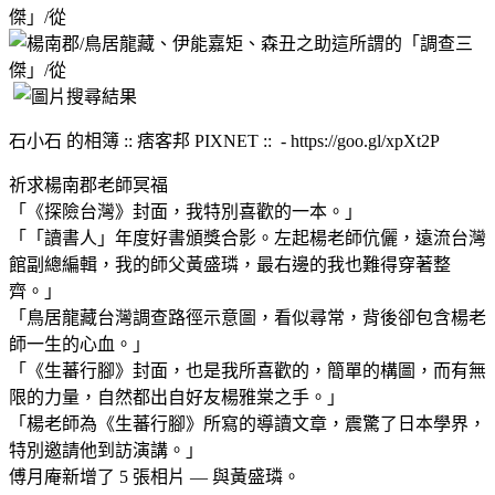
石小石 的相簿 :: 痞客邦 PIXNET :: - https://goo.gl/xpXt2P
祈求楊南郡老師冥福
「《探險台灣》封面，我特別喜歡的一本。」
「「讀書人」年度好書頒獎合影。左起楊老師伉儷，遠流台灣
館副總編輯，我的師父黃盛璘，最右邊的我也難得穿著整
齊。」
「鳥居龍藏台灣調查路徑示意圖，看似尋常，背後卻包含楊老
師一生的心血。」
「《生蕃行腳》封面，也是我所喜歡的，簡單的構圖，而有無
限的力量，自然都出自好友楊雅棠之手。」
「楊老師為《生蕃行腳》所寫的導讀文章，震驚了日本學界，
特別邀請他到訪演講。」
傅月庵新增了 5 張相片 — 與黃盛璘。