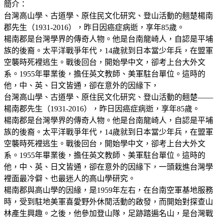
簡介：
台灣高山學、古道學、原住民文化研究、登山活動的翹楚楊南
郡先生（1931-2016），昨日因癌症病逝，享年85歲。
楊南郡是台灣學界的傳奇人物。他是台南龍崎人，自認是平埔
族的後裔。太平洋戰爭年代，14歲就到日本當少年兵，在盟軍
空襲時死裡逃生。戰後回台，開始學中文，卻考上台大外文
系。1955年畢業後，擔任英文教師、美軍駐台單位。這時的
他，中、英、日文皆通，卻在意外的因緣下，
台灣高山學、古道學、原住民文化研究、登山活動的翹楚——
楊南郡先生（1931-2016），昨日因癌症病逝，享年85歲。
楊南郡是台灣學界的傳奇人物。他是台南龍崎人，自認是平埔
族的後裔。太平洋戰爭年代，14歲就到日本當少年兵，在盟軍
空襲時死裡逃生。戰後回台，開始學中文，卻考上台大外文
系。1955年畢業後，擔任英文教師、美軍駐台單位。這時的
他，中、英、日文皆通，卻在意外的因緣下，一頭栽進台灣學
裡面最冷僻、也最迷人的高山學研究。
楊南郡與高山學的因緣，是1959年左右，在台南空軍基地服務
時，受到駐地美軍喜愛野外休閒活動的啟發，而開始對探查山
林產生興趣。之後，他參加登山隊，足跡踏遍名山，是台灣戰