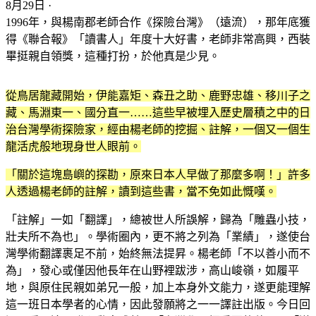
8月29日 ·
1996年，與楊南郡老師合作《探險台灣》（遠流），那年底獲
得《聯合報》「讀書人」年度十大好書，老師非常高興，西裝
畢挺親自領獎，這種打扮，於他真是少見。
從鳥居龍藏開始，伊能嘉矩、森丑之助、鹿野忠雄、移川子之
藏、馬淵東一、國分直一……這些早被埋入歷史層積之中的日
治台灣學術探險家，經由楊老師的挖掘、註解，一個又一個生
龍活虎般地現身世人眼前。
「關於這塊島嶼的探勘，原來日本人早做了那麼多啊！」許多
人透過楊老師的註解，讀到這些書，當不免如此慨嘆。
「註解」一如「翻譯」，總被世人所誤解，歸為「雕蟲小技，
壯夫所不為也」。學術圈內，更不將之列為「業績」，遂使台
灣學術翻譯裹足不前，始終無法提昇。楊老師「不以善小而不
為」，發心或僅因他長年在山野裡跋涉，高山峻嶺，如履平
地，與原住民親如弟兄一般，加上本身外文能力，遂更能理解
這一班日本學者的心情，因此發願將之一一譯註出版。今日回