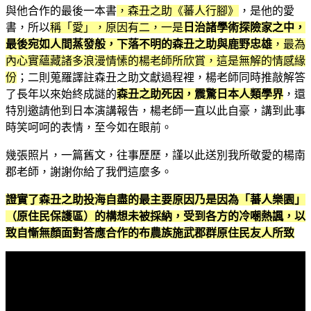
與他合作的最後一本書
，森丑之助《蕃人行腳》
，是他的愛
書，所以
稱「愛」，原因有二，一是
日治諸學術探險家之中，
最後宛如人間蒸發般，下落不明的森丑之助與鹿野忠雄
，最為
內心實蘊藏諸多浪漫情愫的楊老師所欣賞，這是無解的情感緣
份
；二則蒐羅譯註森丑之助文獻過程裡，楊老師同時推敲解答
了長年以來始終成謎的
森丑之助死因，震驚日本人類學界
，還
特別邀請他到日本演講報告，楊老師一直以此自豪，講到此事
時笑呵呵的表情，至今如在眼前。
幾張照片，一篇舊文，往事歷歷，謹以此送別我所敬愛的楊南
郡老師，謝謝你給了我們這麼多。
證實了森丑之助投海自盡的最主要原因乃是因為「蕃人樂園」
（原住民保護區）的構想未被採納，受到各方的冷嘲熱諷，以
致自慚無顏面對答應合作的布農族施武郡群原住民友人所致