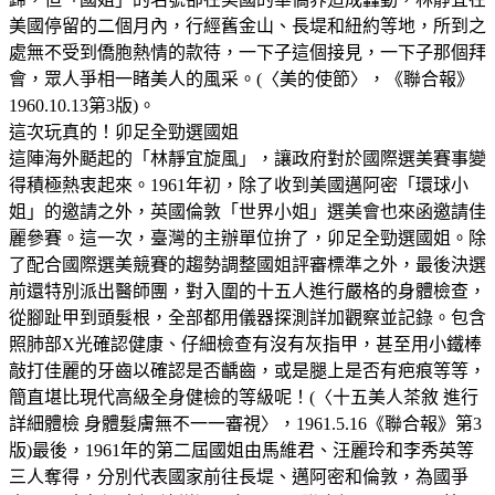
美國停留的二個月內，行經舊金山、長堤和紐約等地，所到之
處無不受到僑胞熱情的款待，一下子這個接見，一下子那個拜
會，眾人爭相一睹美人的風采。(〈美的使節〉，《聯合報》
1960.10.13第3版)。
這次玩真的！卯足全勁選國姐
這陣海外颳起的「林靜宜旋風」，讓政府對於國際選美賽事變
得積極熱衷起來。1961年初，除了收到美國邁阿密「環球小
姐」的邀請之外，英國倫敦「世界小姐」選美會也來函邀請佳
麗參賽。這一次，臺灣的主辦單位拚了，卯足全勁選國姐。除
了配合國際選美競賽的趨勢調整國姐評審標準之外，最後決選
前還特別派出醫師團，對入圍的十五人進行嚴格的身體檢查，
從腳趾甲到頭髮根，全部都用儀器探測詳加觀察並記錄。包含
照肺部X光確認健康、仔細檢查有沒有灰指甲，甚至用小鐵棒
敲打佳麗的牙齒以確認是否齲齒，或是腿上是否有疤痕等等，
簡直堪比現代高級全身健檢的等級呢！(〈十五美人茶敘 進行
詳細體檢 身體髮膚無不一一審視〉，1961.5.16《聯合報》第3
版)最後，1961年的第二屆國姐由馬維君、汪麗玲和李秀英等
三人奪得，分別代表國家前往長堤、邁阿密和倫敦，為國爭