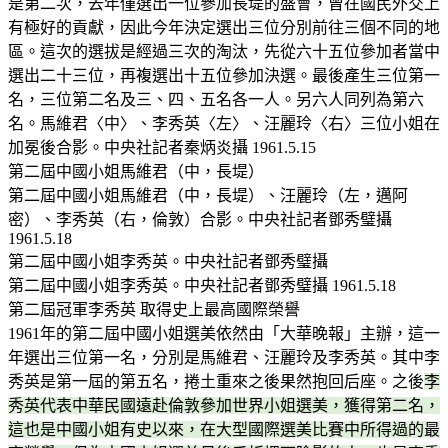
是第二次，去年僅選出一位參加長堤的盛會，曾在國民外交上
有極好的貢獻，因此今年決定選出三位分別前往三個不同的地
區。這次的選拔是經過三次的淘汰，先從六十五位參加者當中
選出二十三位，再複選出十五位參加決選。最後產生三位第一
名，三位第二名及三、四、五名各一人。另六人同列為第六
名。馬維君〈中〉、李秀英〈左〉、汪麗玲〈右〉三位小姐在
加冕後合影。中央社記者秦炳炎攝 1961.5.15
第二屆中國小姐馬維君（中，長堤）
第二屆中國小姐馬維君（中，長堤）、汪麗玲（左，邁阿
密）、李秀英（右，倫敦）合影。中央社記者鄧秀璧攝
1961.5.18
第二屆中國小姐李秀英。中央社記者鄧秀璧攝
第二屆中國小姐李秀英。中央社記者鄧秀璧攝 1961.5.18
第二屆冠軍李秀英 取得史上最高國際榮譽
1961年的第二屆中國小姐選美依然由「大華晚報」主辦，這一
年選出三位第一名，分別是馬維君、汪麗玲及李秀英。其中李
秀英是第一屆的第五名，捲土重來之後果然抱回后座。之後
李
秀英代表中華民國遠赴倫敦參加世界小姐選美，獲得第二名，
這也是中國小姐有史以來，在大型國際選美比賽中所得過的最