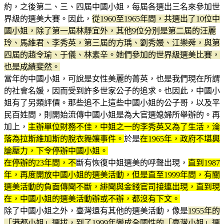
約，之後第二、三、四屆中國小姐，每屆各選出三名來參加世
界級的選美大賽。因此，
從1960至1965年間，共選出了10位中
國小姐，除了第一屆林靜宜外，其他9位分別是第二屆的汪麗
玲、馬維君、李秀英，第三屆的方瑀、劉秀嫚、江樂舜，與第
四屆的趙令瑜、于儀、林素辛。她們參加的世界級選美比賽，
也是成績斐然。
當年的中國小姐，可說是女性美麗的菁英，也是我們現在所謂
的社會名媛，因而受到許多世家公子的追求。也因此，中國小
姐有了另類評價。那些追不上這些中國小姐的公子哥，以及平
民百姓間，則開始流傳中國小姐是為大官選媳婦所舉辦的。再
加上，
主辦單位財務不佳，中姐之一的李秀英又為了生活，淪
落為拉斯維加斯的脫衣舞孃事件。
於是
在1965年，政府不堪輿
論壓力，下令停辦中國小姐。
在停辦的23年間，不
斷有恢復中姐選美的呼聲出現，
直到1987
年，再度開放中國小姐的選美活動，但是直至1999年間，有關
選美活動的負面傳聞不斷，緋聞與金錢官司接連出現，直到現
在，中國小姐的選美活動辦或不辦，都沒有下文。
除了中國小姐之外，臺灣還有其他的選美活動，像是
1955年的
「港都小姐」選拔，到了1999年變成全國性的「臺灣小姐」選