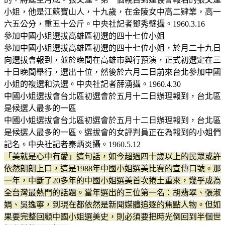
小姐，他是江蘇寶山人，十九歲，在金陵女中高二肄業，高一
六五公分，重五十公斤。中央社記者鄧秀璧攝。1960.3.16
參加中國小姐選拔高雄區初選的四十七位小姐
參加中國小姐選拔高雄區初選的四十七位小姐，於月二十九日
向選拔會報到，並於晚間在高雄市與行預演，正式初選定在三
十日晚間舉行，選出十位，然後於六月二日前來台北參加中國
小姐的複選和決選。中央社記者薛湧攝。1960.4.30
中國小姐選拔會台北區初選會於五月十二日辦理報到，台北區
是候選人最多的一區
中國小姐選拔會台北區初選會於五月十二日辦理報到，台北區
是候選人最多的一區。選拔會的女評判員正在為報到的小姐們
記名。中央社記者秦炳炎攝。1960.5.12
「美就是心中有愛」這句話，如今超過四十歲以上的民眾或許
依然朗朗上口，這是1988年中國小姐選美比賽的宣傳口號。那
一年，中斷了20多年的中國小姐選美首次捲土重來，幾乎成為
全台灣最熱門的話題。當年選出的三位第一名：胡翡翠、張淑
娟、吳逸寧，到現在都依然是新聞媒體追逐的焦點人物。但如
果要完整回顧中國小姐選美史，則必須要把時光倒回到半個世