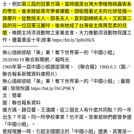
士。例如
第三屆的冠軍方瑀，當時還是台灣大學植物病蟲害系
的學生，後來嫁給青年學者連戰，頭銜隨著丈夫的仕途發展一
路攀升，從教授夫人、部長夫人，直到副總統夫人。又如第二
屆的另一位冠軍汪麗玲，後來她成了台灣省主席周至柔的兒
媳
，晚期主持流浪動物之家基金會，大力推動流浪動物保護工
作。遷臺黃金十年|故事 https://bit.ly/3p8xHkX
------------------------
無心插柳卻結「美」果！奪下世界第一的「中國小姐」
2020/06/19 聯合新聞網／ 報時光
1960年第一屆中國小姐選拔現場。 《聯合報》1960.6.5（圖／
聯合報系新聞資料庫照片）
無心插柳卻結「美」果！奪下世界第一的「中國小姐」 | 藝開
罐 | 琅琅悅讀 https://bit.ly/3SGP9KY
文｜簡單
圖｜聯合報系資料
連方瑀、歸亞蕾、王滿嬌，這三個女人有什麼共同點？同一年
出生？不是。同一所學校畢業？也不是。答案是她們都曾參選
「中國小姐」。
曾經喧騰一時，引起全國關注的「中國小姐」選美，其實是一