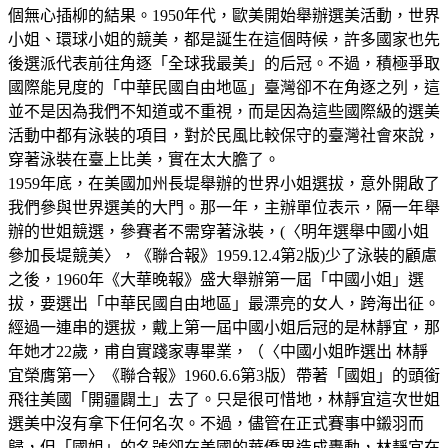
個無心插柳的結果。1950年代，歐美開始舉辦選美活動，世界
小姐、環球小姐的競美，都是誕生在這個時候，許多國家也先
後選派代表前往角逐「全球我最美」的后冠。不過，積極爭取
國際能見度的「中華民國自由地區」臺灣卻不在角逐之列，這
並不是因為我們不知道或不重視，而是因為這些國際級的選美
活動中都有泳裝的項目，對於民風比較保守的臺灣社會來說，
穿著泳裝在臺上比美，實在太大膽了。
1959年底，在美國加州長堤舉辦的世界小姐選拔，意外開啟了
我們參與世界選美的大門。那一年，主辦單位表示，隔一年舉
辦的世姐競選，參賽者不需穿著泳裝，(〈明年選舉中國小姐
參加長堤競美〉，《聯合報》1959.12.4第2版)少了泳裝的顧慮
之後，1960年《大華晚報》盛大舉辦第一屆「中國小姐」選
拔，要選出「中華民國自由地區」最漂亮的女人，跨海出征。
經過一連串的選拔，戴上第一屆中國小姐后冠的是林靜宜，那
年她才22歲，甫自實踐家專畢業，（〈中國小姐昨選出 林靜
宜榮膺第一〉《聯合報》1960.6.6第3版）帶著「國姐」的頭銜
飛往美國「開疆闢土」去了。只是很可惜地，林靜宜這次世姐
選美中沒有拿下任何名次。不過，儘管在正式賽事中鎩羽而
歸，但「國姐」的名號卻在美國的華僑界造成轟動，林靜宜在