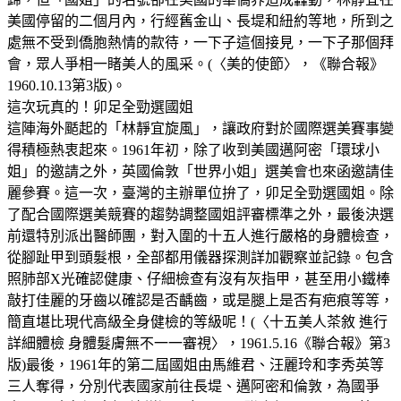
美國停留的二個月內，行經舊金山、長堤和紐約等地，所到之
處無不受到僑胞熱情的款待，一下子這個接見，一下子那個拜
會，眾人爭相一睹美人的風采。(〈美的使節〉，《聯合報》
1960.10.13第3版)。
這次玩真的！卯足全勁選國姐
這陣海外颳起的「林靜宜旋風」，讓政府對於國際選美賽事變
得積極熱衷起來。1961年初，除了收到美國邁阿密「環球小
姐」的邀請之外，英國倫敦「世界小姐」選美會也來函邀請佳
麗參賽。這一次，臺灣的主辦單位拚了，卯足全勁選國姐。除
了配合國際選美競賽的趨勢調整國姐評審標準之外，最後決選
前還特別派出醫師團，對入圍的十五人進行嚴格的身體檢查，
從腳趾甲到頭髮根，全部都用儀器探測詳加觀察並記錄。包含
照肺部X光確認健康、仔細檢查有沒有灰指甲，甚至用小鐵棒
敲打佳麗的牙齒以確認是否齲齒，或是腿上是否有疤痕等等，
簡直堪比現代高級全身健檢的等級呢！(〈十五美人茶敘 進行
詳細體檢 身體髮膚無不一一審視〉，1961.5.16《聯合報》第3
版)最後，1961年的第二屆國姐由馬維君、汪麗玲和李秀英等
三人奪得，分別代表國家前往長堤、邁阿密和倫敦，為國爭