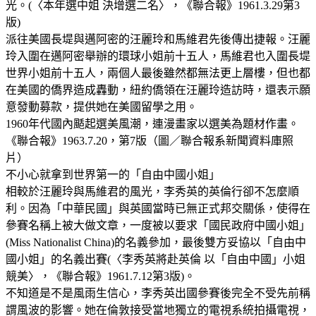
光。(〈本年選中姐 決增選二名〉，《聯合報》1961.3.29第3
版)
派往美國長堤與邁阿密的汪麗玲和馬維君先後傳出捷報。汪麗
玲入圍在邁阿密舉辦的環球小姐前十五人，馬維君也入圍長堤
世界小姐前十五人，兩個人最後雖然都無法更上層樓，但也都
在美國的僑界造成轟動，紐約僑領在汪麗玲造訪時，還表示願
意發動募款，提供她在美國留學之用。
1960年代國內颳起選美風潮，連漫畫家以選美為題材作畫。
《聯合報》1963.7.20，第7版（圖／聯合報系新聞資料庫照
片）
不小心就拿到世界第一的「自由中國小姐」
相較於汪麗玲與馬維君的風光，李秀英的英倫行卻不怎麼順
利。因為「中華民國」與英國當時已無正式邦交關係，使得在
參賽名稱上被大做文章，一度被以要求「國民政府中國小姐」
(Miss Nationalist China)的名義參加，最後雙方妥協以「自由中
國小姐」的名義出賽(〈李秀英將赴英倫 以「自由中國」小姐
競美〉，《聯合報》1961.7.12第3版)。
不知道是不是風雨生信心，李秀英出國參賽後完全不受先前稱
謂風波的影響。她在倫敦接受當地獨立的電視系統拍攝電視，