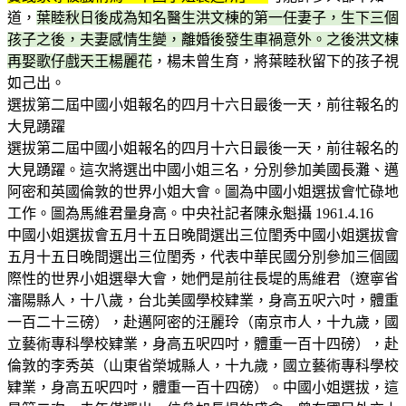
道，
葉睦秋日後成為知名醫生洪文棟的第一任妻子，生下三個
孩子之後，夫妻感情生變，離婚後發生車禍意外。之後洪文棟
再娶歌仔戲天王楊麗花
，楊未曾生育，將葉睦秋留下的孩子視
如己出。
選拔第二屆中國小姐報名的四月十六日最後一天，前往報名的
大見踴躍
選拔第二屆中國小姐報名的四月十六日最後一天，前往報名的
大見踴躍。這次將選出中國小姐三名，分別參加美國長灘、邁
阿密和英國倫敦的世界小姐大會。圖為中國小姐選拔會忙碌地
工作。圖為馬維君量身高。中央社記者陳永魁攝 1961.4.16
中國小姐選拔會五月十五日晚間選出三位閨秀中國小姐選拔會
五月十五日晚間選出三位閨秀，代表中華民國分別參加三個國
際性的世界小姐選舉大會，她們是前往長堤的馬維君（遼寧省
瀋陽縣人，十八歲，台北美國學校肄業，身高五呎六吋，體重
一百二十三磅），赴邁阿密的汪麗玲（南京市人，十九歲，國
立藝術專科學校肄業，身高五呎四吋，體重一百十四磅），赴
倫敦的李秀英（山東省榮城縣人，十九歲，國立藝術專科學校
肄業，身高五呎四吋，體重一百十四磅）。中國小姐選拔，這