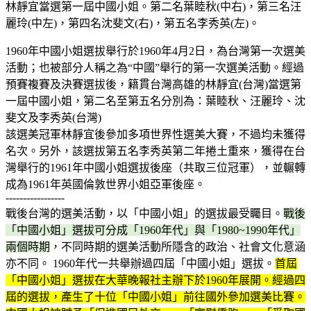
林靜宜當選第一屆中國小姐。第二名葉睦秋(中右)，第三名汪
麗玲(中左)，第四名沈斐文(右)，第五名李秀英(左)。
1960年中國小姐選拔舉行於1960年4月2日，為台灣第一次選美
活動；也被部分人稱之為“中國”舉行的第一次選美活動。經過
預賽複賽及決賽選拔後，籍貫台灣高雄的林靜宜(台灣)當選第
一屆中國小姐，第二名至第五名分別為：葉睦秋、汪麗玲、沈
斐文及李秀英(台灣)
該選美冠軍林靜宜後參加多項世界性選美大賽，不過均未獲得
名次。另外，該選拔第五名李秀英第二年捲土重來，獲得在台
灣舉行的1961年中國小姐選拔後座（共取三位冠軍），並輾轉
成為1961年英國倫敦世界小姐亞軍後座。
-----------------
戰後台灣的選美活動，以「中國小姐」的選拔最受矚目。
戰後
「中國小姐」選拔可分成「1960年代」與「1980~1990年代」
兩個時期
，不同時期的選美活動所隱含的政治、社會文化意涵
亦不同。 1960年代一共舉辦過四屆「中國小姐」選拔。
首屆
「中國小姐」選拔在大華晚報社主辦下於1960年展開。經過四
屆的選拔，產生了十位「中國小姐」前往國外參加選美比賽。