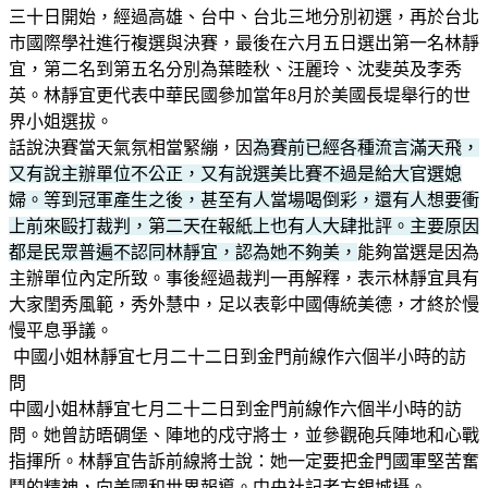
三十日開始，經過高雄、台中、台北三地分別初選，再於台北
市國際學社進行複選與決賽，最後在六月五日選出第一名林靜
宜，第二名到第五名分別為葉睦秋、汪麗玲、沈斐英及李秀
英。林靜宜更代表中華民國參加當年8月於美國長堤舉行的世
界小姐選拔。
話說決賽當天氣氛相當緊繃，因
為賽前已經各種流言滿天飛，
又有說主辦單位不公正，又有說選美比賽不過是給大官選媳
婦。等到冠軍產生之後，甚至有人當場喝倒彩，還有人想要衝
上前來毆打裁判，第二天在報紙上也有人大肆批評。主要原因
都是民眾普遍不認同林靜宜，認為她不夠美，
能夠當選是因為
主辦單位內定所致。事後經過裁判一再解釋，表示林靜宜具有
大家閨秀風範，秀外慧中，足以表彰中國傳統美德，才終於慢
慢平息爭議。
中國小姐林靜宜七月二十二日到金門前線作六個半小時的訪
問
中國小姐林靜宜七月二十二日到金門前線作六個半小時的訪
問。她曾訪晤碉堡、陣地的戍守將士，並參觀砲兵陣地和心戰
指揮所。林靜宜告訴前線將士說：她一定要把金門國軍堅苦奮
鬥的精神，向美國和世界報導。中央社記者方銀城攝。