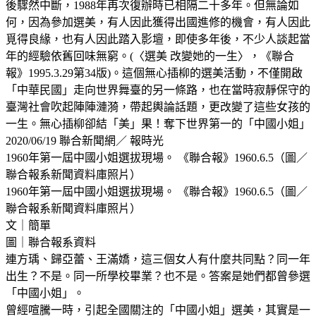
後驟然中斷，1988年再次復辦時已相隔二十多年。但無論如
何，因為參加選美，有人因此獲得出國進修的機會，有人因此
覓得良緣，也有人因此踏入影壇，即使多年後，不少人談起當
年的經驗依舊回味無窮。(〈選美 改變她的一生〉，《聯合
報》1995.3.29第34版)。這個無心插柳的選美活動，不僅開啟
「中華民國」走向世界舞臺的另一條路，也在當時寂靜保守的
臺灣社會吹起陣陣漣漪，帶起輿論話題，更改變了這些女孩的
一生。無心插柳卻結「美」果！奪下世界第一的「中國小姐」
2020/06/19 聯合新聞網／ 報時光
1960年第一屆中國小姐選拔現場。 《聯合報》1960.6.5（圖／
聯合報系新聞資料庫照片）
1960年第一屆中國小姐選拔現場。 《聯合報》1960.6.5（圖／
聯合報系新聞資料庫照片）
文｜簡單
圖｜聯合報系資料
連方瑀、歸亞蕾、王滿嬌，這三個女人有什麼共同點？同一年
出生？不是。同一所學校畢業？也不是。答案是她們都曾參選
「中國小姐」。
曾經喧騰一時，引起全國關注的「中國小姐」選美，其實是一