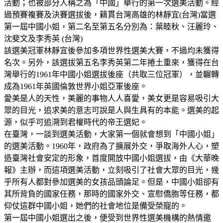
活動；也被部分人稱之為「中國」舉行的第一次選美活動。經
過預賽複賽及決賽選拔後，籍貫台灣高雄的林靜宜(台灣)當選
第一屆中國小姐，第二名至第五名分別為：葉睦秋、汪麗玲、
沈斐文及李秀英 (台灣)
該選美冠軍林靜宜後參加多項世界性選美大賽，不過均未獲得
名次。另外，該選拔第五名李秀英第二年捲土重來，獲得在台
灣舉行的1961年中國小姐選拔後座（共取三位冠軍），並輾轉
成為1961年英國倫敦世界小姐亞軍後座。
愛美是人的天性，美麗的事物人人喜愛，美女更是容易吸引大
眾的目光，追求美的意志可說是人與生具有的本能。選美的起
源，似乎可追溯到君權時代的帝王選妃。
在臺灣，一談到選美活動，大家第一個就會想到「中國小姐」
的選美活動。1960年，政府為了擴展外交，爭取海外人心，塑
造臺灣社會安定的形象，首度開放中國小姐選拔，由《大華晚
報》主辦，而這項選美活動，立刻吸引了社會大眾的目光，幾
乎所有人都對參加選美的女孩品頭論足。但是，中國小姐卻有
其所背負的國家任務，那時的國家外交、宣慰僑胞等任務，都
仰仗這群中國小姐，她們的社會地位是備受榮寵的。
第一屆中國小姐選出之後，便受到世界性選美機構的熱情邀