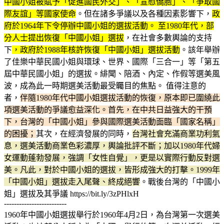
中國小姐被賦予「促進國民外交」、「宣慰僑胞」、「爭取國
際友誼」等國家使命
。但在諸多爭議以及各種因素影響下，
政
府於1964年下令停辦中國小姐的選拔活動。 至1980年代，部
分人士提出恢復「中國小姐」選拔
，在社會多數輿論的支持
下
，政府於1988年核許恢復「中國小姐」選拔活動
。該年舉辦
了佳樂中華民國小姐與環球、世界、國際「三合一」等「第五
屆中華民國小姐」的選拔。緋聞、陪酒、內定、作假等選美風
波，成為此一時期選美活動最受矚目的焦點。 值得注意的
者，
伴隨1980年代中國小姐選拔活動的恢復，原本即已圍繞此
項選美活動的爭議愈益深化。首先，在中共日益強大的干預
下，台灣的「中國小姐」參與國際選美活動面臨「國家名稱」
的困擾；
其次，在經濟發展的同時，
台灣社會充滿商業功利氣
息，選美活動商業色彩濃厚，輿論批評不斷；加以1980年代婦
女運動蓬勃發展，強調「女性自覺」，更是以實際行動反對選
美。凡此，對於中國小姐的選拔，皆形成強大的打擊。1999年
「中國小姐」選拔走入尾聲、終成絕響
。戰後台灣的「中國小
姐」選拔及其爭議 https://bit.ly/3zPHlxH
-------------------------
1960年中國小姐選拔舉行於1960年4月2日，為台灣第一次選美