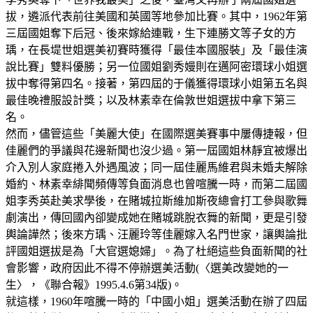
拔，遴派代表前往美國和英國等地參加比賽。其中，1962年第
三屆國姐奪下后冠、後來嫁給連戰，生下連勝文等子女的方
瑀，在長堤世姐選美初賽時獲得「最佳本國服裝」及「最佳演
說比賽」雙料優勝；另一位國姐劉秀嫚則在邁阿密環球小姐選
拔中奪得第四名。接著，第四屆的于儀獲得環球小姐第五名與
最佳晚禮服設計獎；以及林素幸在倫敦世姐選拔中拿下第三
名。
然而，儘管這些「美麗大使」在國際選美賽事中屢傳捷報，但
佳麗們的爭議與花邊新聞也沒少過。第一屆國姐林靜宜被爆出
介入別人家庭捲入外遇風波；同一屆佳麗馬維君與未婚夫解除
婚約、林素幸緋聞頻傳等負面消息也曾喧騰一時，而第二屆國
姐李秀英赴美求學後，在賭城拉斯維加斯夜總會打工參與歌舞
劇演出，傳回國內卻變成她在賭城跳脫衣舞的新聞，更是引發
輿論譁然；後來方瑀、汪麗玲等佳麗嫁入名門世家，讓輿論批
評國姐選拔是為「大官選媳婦」。為了杜絕這些負面新聞的社
會影響，政府因此不得不停辦選美活動(〈選美改變她的一
生〉，《聯合報》1995.4.6第34版)。
就這樣，1960年喧騰一時的「中國小姐」選美活動在辦了四屆