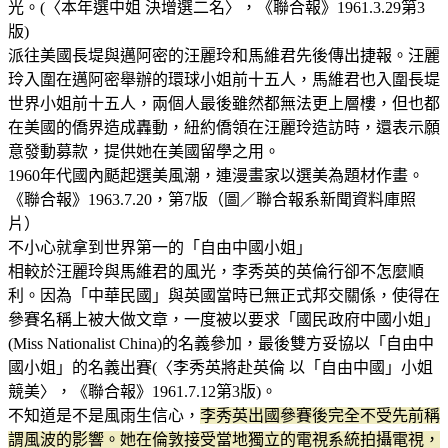
光。(〈本年選中姐 決增選二名〉，《聯合報》1961.3.29第3
版)
派往美國長堤與邁阿密的汪麗玲和馬維君先後傳出捷報。汪麗
玲入圍在邁阿密舉辦的環球小姐前十五人，馬維君也入圍長堤
世界小姐前十五人，兩個人最後雖然都無法更上層樓，但也都
在美國的僑界造成轟動，紐約僑領在汪麗玲造訪時，還表示願
意發動募款，提供她在美國留學之用。
1960年代國內颳起選美風潮，連漫畫家以選美為題材作畫。
《聯合報》1963.7.20，第7版（圖／聯合報系新聞資料庫照
片）
不小心就拿到世界第一的「自由中國小姐」
相較於汪麗玲與馬維君的風光，李秀英的英倫行卻不怎麼順
利。因為「中華民國」與英國當時已無正式邦交關係，使得在
參賽名稱上被大做文章，一度被以要求「國民政府中國小姐」
(Miss Nationalist China)的名義參加，最後雙方妥協以「自由中
國小姐」的名義出賽(〈李秀英將赴英倫 以「自由中國」小姐
競美〉，《聯合報》1961.7.12第3版)。
不知道是不是風雨生信心，
李秀英出國參賽後完全不受先前稱
謂風波的影響。她在倫敦接受當地獨立的電視系統拍攝電視，