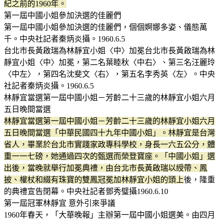
紀之前的1960年。
第一屆中國小姐參加決選的佳麗們
第一屆中國小姐參加決選的佳麗們，個個婀娜多姿、儀態萬
千。中央社記者秦炳炎攝。1960.6.5
台北市長黃啟瑞為林靜宜小姐〈中〉加冕台北市長黃啟瑞為林
靜宜小姐〈中〉加冕，第二名葉睦秋〈中右〉、第三名汪麗玲
〈中左〉，第四名沈斐文〈右〉，第五名李秀英〈左〉。中央
社記者秦炳炎攝。1960.6.5
林靜宜當選第一屆中國小姐－芳齡二十三歲的林靜宜小姐六月
五日晚間當選
林靜宜當選第一屆中國小姐－芳齡二十三歲的林靜宜小姐六月
五日晚間當選「中華民國四十九年中國小姐」。林靜宜是台灣
省人，畢業於台北市實踐家政專科學校，身長一六五公分，體
重一一七磅，她通過四次的甄選而榮登寶座。「中國小姐」選
出後，當晚就舉行加冕典禮，由台北市長黃啟瑞以綬帶、鳳
披、權杖和綴有珠寶的雙鳳冠冕加林靜宜小姐的頭上
後，隆重
的典禮宣告閉幕。中央社記者鄧秀璧攝1960.6.10
第一屆冠軍林靜宜 意外引來爭議
1960年春天，「大華晚報」主辦第一屆中國小姐選美。由四月