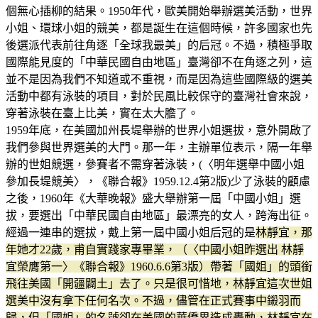
個無心插柳的結果。1950年代，歐美開始舉辦選美活動，世界
小姐、環球小姐的競美，都是誕生在這個時候，許多國家也先
後選派代表前往角逐「全球我最美」的后冠。不過，積極爭取
國際能見度的「中華民國自由地區」臺灣卻不在角逐之列，這
並不是因為我們不知道或不重視，而是因為這些國際級的選美
活動中都有泳裝的項目，對於民風比較保守的臺灣社會來說，
穿著泳裝在臺上比美，實在太大膽了。
1959年底，在美國加州長堤舉辦的世界小姐選拔，意外開啟了
我們參與世界選美的大門。那一年，主辦單位表示，隔一年舉
辦的世姐競選，參賽者不需穿著泳裝，(〈明年選舉中國小姐
參加長堤競美〉，《聯合報》1959.12.4第2版)少了泳裝的顧慮
之後，1960年《大華晚報》盛大舉辦第一屆「中國小姐」選
拔，要選出「中華民國自由地區」最漂亮的女人，跨海出征。
經過一連串的選拔，戴上第一屆中國小姐后冠的是
林靜宜，那
年她才22歲，甫自實踐家專畢業，（〈中國小姐昨選出 林靜
宜榮膺第一〉《聯合報》1960.6.6第3版）帶著「國姐」的頭銜
飛往美國「開疆闢土」去了。只是很可惜地，林靜宜這次世姐
選美中沒有拿下任何名次。不過，儘管在正式賽事中鎩羽而
歸，但「國姐」的名號卻在美國的華僑界造成轟動，林靜宜在