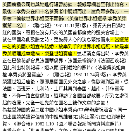
英國廣播公司也與她進行短暫訪談，報紙專欄甚至刊出特寫，
最後，李秀英在四十名參賽者中脫穎而出，壓倒眾多群芳，一
舉奪下倫敦世界小姐亞軍頭銜(〈英倫世界小姐選舉 李秀英榮
獲第二名〉
，《聯合報》1961.11.11第1版)，讓青天白日滿地
紅的國旗，飄揚在沒有邦交的英國首都倫敦的選美會場上。
就在舉國為此歡騰之時，更鼓舞人心的消息緊接而來
。當選第
一名的英國小姐宣布結婚，放棄到手的世界小姐后冠，於是李
秀英順理成章遞補，榮登世姐寶座！
這項消息傳出時，李秀英
正在巴黎花都會見法國華僑界，法國最暢銷的《法蘭西晚報》
因此刊出特別報導，還以頭版刊載她的照片(〈法報傳英姐棄
權 李秀英將登寶座〉，《聯合報》1961.11.24第3版)。李秀英
榮獲世姐后座後，隨即展開國民外交之旅，從歐洲到亞洲，從
法國、西班牙、比利時、土耳其再到泰國、越南、菲律賓等
地，不僅一路宣慰僑胞，還拜訪了各國首都政要，所到之處引
起的喧騰，完全一吐先前在國名上被作文章的鳥氣！
為載譽歸國的第二屆中國小姐李秀英(中)舉辦慶祝酒會。同一
屆出國竸美獲得佳績的中姐馬維君(右)與汪麗玲(左)也到場祝
賀。《聯合報》1962.1.10（圖／聯合報系新聞資料庫照片）
李秀英奪下「世界我最美」之後，臺灣又再辦了兩屆國姐選