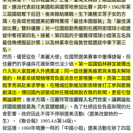
拔，遴派代表前往美國和英國等地參加比賽。其中，1962年第
三屆國姐奪下后冠、後來嫁給連戰，生下連勝文等子女的方
瑀，在長堤世姐選美初賽時獲得「最佳本國服裝」及「最佳演
說比賽」雙料優勝；另一位國姐劉秀嫚則在邁阿密環球小姐選
拔中奪得第四名。接著，第四屆的于儀獲得環球小姐第五名與
最佳晚禮服設計獎；以及林素幸在倫敦世姐選拔中拿下第三
名。
然而，儘管這些「美麗大使」在國際選美賽事中屢傳捷報，但
佳麗們的爭議與花邊新聞也沒少過
。第一屆國姐林靜宜被爆出
介入別人家庭捲入外遇風波；同一屆佳麗馬維君與未婚夫解除
婚約、林素幸緋聞頻傳等負面消息也曾喧騰一時，而第二屆國
姐李秀英赴美求學後，在賭城拉斯維加斯夜總會打工參與歌舞
劇演出，傳回國內卻變成她在賭城跳脫衣舞的新聞，更是引發
輿論譁然
；後來
方瑀、汪麗玲等佳麗嫁入名門世家，讓輿論批
評國姐選拔是為「大官選媳婦」
。為了杜絕這些負面新聞的社
會影響，政府因此不得不停辦選美活動(〈選美改變她的一
生〉，《聯合報》1995.4.6第34版)。
就這樣，1960年喧騰一時的「中國小姐」選美活動在辦了四屆