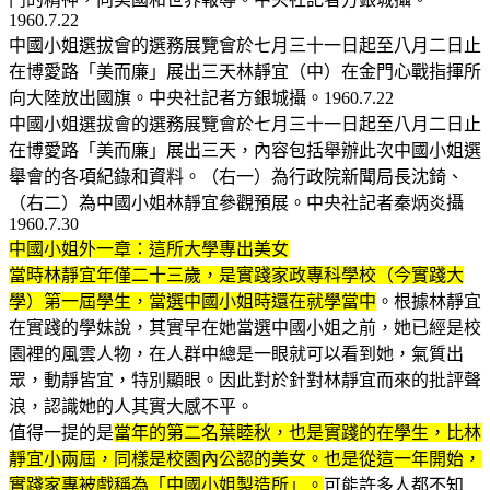
1960.7.22
中國小姐選拔會的選務展覽會於七月三十一日起至八月二日止
在博愛路「美而廉」展出三天林靜宜（中）在金門心戰指揮所
向大陸放出國旗。中央社記者方銀城攝。1960.7.22
中國小姐選拔會的選務展覽會於七月三十一日起至八月二日止
在博愛路「美而廉」展出三天，內容包括舉辦此次中國小姐選
舉會的各項紀錄和資料。（右一）為行政院新聞局長沈錡、
（右二）為中國小姐林靜宜參觀預展。中央社記者秦炳炎攝
1960.7.30
中國小姐外一章：這所大學專出美女
當時林靜宜年僅二十三歲，是實踐家政專科學校（今實踐大
學）第一屆學生，當選中國小姐時還在就學當中
。根據林靜宜
在實踐的學妹說，其實早在她當選中國小姐之前，她已經是校
園裡的風雲人物，在人群中總是一眼就可以看到她，氣質出
眾，動靜皆宜，特別顯眼。因此對於針對林靜宜而來的批評聲
浪，認識她的人其實大感不平。
值得一提的是
當年的第二名葉睦秋，也是實踐的在學生，比林
靜宜小兩屆，同樣是校園內公認的美女。也是從這一年開始，
實踐家專被戲稱為「中國小姐製造所」。
可能許多人都不知