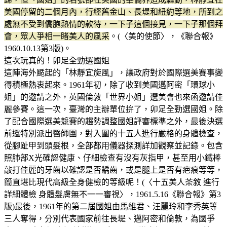
美國停留的二個月內，行經舊金山、長堤和紐約等地，所到之
處無不受到僑胞熱情的款待，一下子這個接見，一下子那個拜
會，眾人爭相一睹美人的風采
。(〈美的使節〉，《聯合報》
1960.10.13第3版)。
這次玩真的！卯足全勁選國姐
這陣海外颳起的「林靜宜旋風」，讓政府對於國際選美賽事變
得積極熱衷起來。1961年初，除了收到美國邁阿密「環球小
姐」的邀請之外，英國倫敦「世界小姐」選美會也來函邀請佳
麗參賽。這一次，臺灣的主辦單位拚了，卯足全勁選國姐。除
了配合國際選美競賽的趨勢調整國姐評審標準之外，最後決選
前還特別派出醫師團，對入圍的十五人進行嚴格的身體檢查，
從腳趾甲到頭髮根，全部都用儀器探測詳加觀察並記錄。包含
照肺部X光確認健康、仔細檢查有沒有灰指甲，甚至用小鐵棒
敲打佳麗的牙齒以確認是否齲齒，或是腿上是否有疤痕等等，
簡直堪比現代高級全身健檢的等級呢！(〈十五美人茶敘 進行
詳細體檢 身體髮膚無不一一審視〉，1961.5.16《聯合報》第3
版)最後，1961年的第二屆國姐由馬維君、汪麗玲和李秀英等
三人奪得，分別代表國家前往長堤、邁阿密和倫敦，為國爭