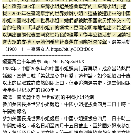
拔。還有2003年，臺灣小姐選美協會舉辦的「臺灣小姐」選
拔，2007年在臺灣舉辦的世界妙齡小姐。這些被選出來的中國
小姐、臺灣小姐、世界小姐，她們都被賦予國家另類外交、代
言的任務，「港都小姐」的選拔，更開宗明義地指出，希望可
以選出最能代表臺灣女性特色的佳麗，從事公益活動，回饋社
會大眾的支持，更她們希望替臺灣在國際社會發聲
。選美活動
（1960－） – 臺灣女人 https://bit.ly/3QBtD8x
----------------------------------------------
遷臺黃金十年|故事 https://bit.ly/3p8xHkX
1988年，中斷20多年的中國小姐選美比賽再現，成為當時熱門
話題，宣傳口號「美就是心中有愛」這句話，如今超過四十歲
以上的民眾或許依然朗朗上口。但要追溯選美史。還需倒回距
今半個世紀以前的1960年。
驚鴻一瞥美麗化身 半世紀前的中國小姐熱潮
參加美國長提世界小姐競選，中國小姐選拔會四月二日十時上
午開始報名
參加美國長提世界小姐競選，中國小姐選拔會四月二日十時上
午開始報名。報名日期至四月十五日截止，至於國外歸來參加
的，將延至月底。張文連。第一個親自到達協會報名的張文連