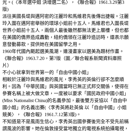
光。(〈本年選中姐 決增選二名〉，《聯合報》1961.3.29第3
版)
派往美國長堤與邁阿密的汪麗玲和馬維君先後傳出捷報。汪麗
玲入圍在邁阿密舉辦的環球小姐前十五人，馬維君也入圍長堤
世界小姐前十五人，兩個人最後雖然都無法更上層樓，但也都
在美國的僑界造成轟動，紐約僑領在汪麗玲造訪時，還表示願
意發動募款，提供她在美國留學之用。
1960年代國內颳起選美風潮，連漫畫家以選美為題材作畫。
《聯合報》1963.7.20，第7版（圖／聯合報系新聞資料庫照
片）
不小心就拿到世界第一的「自由中國小姐」
相較於汪麗玲與馬維君的風光，李秀英的英倫行卻不怎麼順
利。因為「中華民國」與英國當時已無正式邦交關係，使得在
參賽名稱上被大做文章，一度被以要求「國民政府中國小姐」
(Miss Nationalist China)的名義參加，最後雙方妥協以「自由中
國小姐」的名義出賽(〈李秀英將赴英倫 以「自由中國」小姐
競美〉，《聯合報》1961.7.12第3版)。
不知道是不是風雨生信心，李秀英出國參賽後完全不受先前稱
謂風波的影響。她在倫敦接受當地獨立的電視系統拍攝電視，