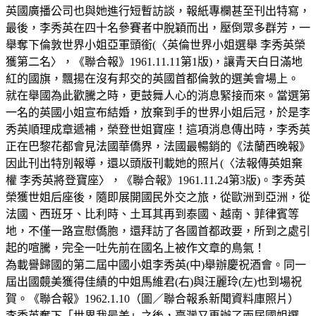
英國廣播公司也與她進行短暫訪談，報紙專欄甚至刊出特寫，
最後，李秀英在四十名參賽者中脫穎而出，壓倒眾多群芳，一
舉奪下倫敦世界小姐亞軍頭銜(〈英倫世界小姐選舉 李秀英榮
獲第二名〉，《聯合報》1961.11.11第1版)，讓青天白日滿地
紅的國旗，飄揚在沒有邦交的英國首都倫敦的選美會場上。
就在舉國為此歡騰之時，更鼓舞人心的消息緊接而來。當選第
一名的英國小姐宣布結婚，放棄到手的世界小姐后冠，於是李
秀英順理成章遞補，榮登世姐寶座！這項消息傳出時，李秀英
正在巴黎花都會見法國華僑界，法國最暢銷的《法蘭西晚報》
因此刊出特別報導，還以頭版刊載她的照片(〈法報傳英姐棄
權 李秀英將登寶座〉，《聯合報》1961.11.24第3版)。李秀英
榮獲世姐后座後，隨即展開國民外交之旅，從歐洲到亞洲，從
法國、西班牙、比利時、土耳其再到泰國、越南、菲律賓等
地，不僅一路宣慰僑胞，還拜訪了各國首都政要，所到之處引
起的喧騰，完全一吐先前在國名上被作文章的鳥氣！
為載譽歸國的第二屆中國小姐李秀英(中)舉辦慶祝酒會。同一
屆出國竸美獲得佳績的中姐馬維君(右)與汪麗玲(左)也到場祝
賀。《聯合報》1962.1.10（圖／聯合報系新聞資料庫照片）
李秀英奪下「世界我最美」之後，臺灣又再辦了兩屆國姐選