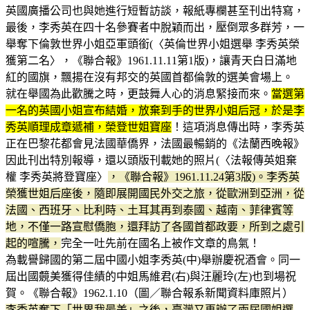
英國廣播公司也與她進行短暫訪談，報紙專欄甚至刊出特寫，
最後，李秀英在四十名參賽者中脫穎而出，壓倒眾多群芳，一
舉奪下倫敦世界小姐亞軍頭銜(〈英倫世界小姐選舉 李秀英榮
獲第二名〉，《聯合報》1961.11.11第1版)，讓青天白日滿地
紅的國旗，飄揚在沒有邦交的英國首都倫敦的選美會場上。
就在舉國為此歡騰之時，更鼓舞人心的消息緊接而來。
當選第
一名的英國小姐宣布結婚，放棄到手的世界小姐后冠，於是李
秀英順理成章遞補，榮登世姐寶座
！這項消息傳出時，李秀英
正在巴黎花都會見法國華僑界，法國最暢銷的《法蘭西晚報》
因此刊出特別報導，還以頭版刊載她的照片(〈法報傳英姐棄
權 李秀英將登寶座〉
，《聯合報》1961.11.24第3版)。李秀英
榮獲世姐后座後，隨即展開國民外交之旅，從歐洲到亞洲，從
法國、西班牙、比利時、土耳其再到泰國、越南、菲律賓等
地，不僅一路宣慰僑胞，還拜訪了各國首都政要，所到之處引
起的喧騰，
完全一吐先前在國名上被作文章的鳥氣！
為載譽歸國的第二屆中國小姐李秀英(中)舉辦慶祝酒會。同一
屆出國竸美獲得佳績的中姐馬維君(右)與汪麗玲(左)也到場祝
賀。《聯合報》1962.1.10（圖／聯合報系新聞資料庫照片）
李秀英奪下「世界我最美」之後，臺灣又再辦了兩屆國姐選