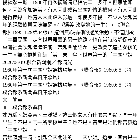
後驟然中斷，1988年再次復辦時已相隔二十多年。但無論如
何，因為參加選美，有人因此獲得出國進修的機會，有人因此
覓得良緣，也有人因此踏入影壇，即使多年後，不少人談起當
年的經驗依舊回味無窮。(〈選美 改變她的一生〉，《聯合
報》1995.3.29第34版)。這個無心插柳的選美活動，不僅開啟
「中華民國」走向世界舞臺的另一條路，也在當時寂靜保守的
臺灣社會吹起陣陣漣漪，帶起輿論話題，更改變了這些女孩的
一生。無心插柳卻結「美」果！奪下世界第一的「中國小姐」
2020/06/19 聯合新聞網／ 報時光
1960年第一屆中國小姐選拔現場。 《聯合報》1960.6.5（圖／
聯合報系新聞資料庫照片）
1960年第一屆中國小姐選拔現場。 《聯合報》1960.6.5（圖／
聯合報系新聞資料庫照片）
文｜簡單
圖｜聯合報系資料
連方瑀、歸亞蕾、王滿嬌，這三個女人有什麼共同點？同一年
出生？不是。同一所學校畢業？也不是。答案是她們都曾參選
「中國小姐」。
曾經喧騰一時，引起全國關注的「中國小姐」選美，其實是一