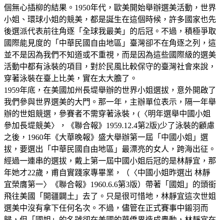
個無心插柳的結果。1950年代，歐美開始舉辦選美活動，世界
小姐、環球小姐的競美，都是誕生在這個時候，許多國家也先
後選派代表前往角逐「全球我最美」的后冠。不過，積極爭取
國際能見度的「中華民國自由地區」臺灣卻不在角逐之列，這
並不是因為我們不知道或不重視，而是因為這些國際級的選美
活動中都有泳裝的項目，對於民風比較保守的臺灣社會來說，
穿著泳裝在臺上比美，實在太大膽了。
1959年底，在美國加州長堤舉辦的世界小姐選拔，意外開啟了
我們參與世界選美的大門。那一年，主辦單位表示，隔一年舉
辦的世姐競選，參賽者不需穿著泳裝，(〈明年選舉中國小姐
參加長堤競美〉，《聯合報》1959.12.4第2版)少了泳裝的顧慮
之後，1960年《大華晚報》盛大舉辦第一屆「中國小姐」選
拔，要選出「中華民國自由地區」最漂亮的女人，跨海出征。
經過一連串的選拔，戴上第一屆中國小姐后冠的是林靜宜，那
年她才22歲，甫自實踐家專畢業，（〈中國小姐昨選出 林靜
宜榮膺第一〉《聯合報》1960.6.6第3版）帶著「國姐」的頭銜
飛往美國「開疆闢土」去了。只是很可惜地，林靜宜這次世姐
選美中沒有拿下任何名次。不過，儘管在正式賽事中鎩羽而
歸，但「國姐」的名號卻在美國的華僑界造成轟動，林靜宜在