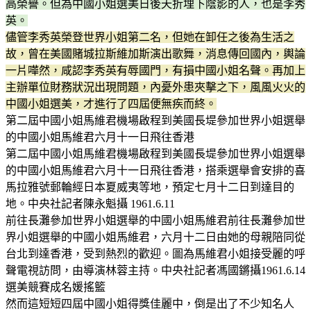
高榮譽。但為中國小姐選美日後夭折埋下陰影的人，也是李秀
英。
儘管李秀英榮登世界小姐第二名，但她在卸任之後為生活之
故，曾在美國賭城拉斯維加斯演出歌舞，消息傳回國內，輿論
一片嘩然，咸認李秀英有辱國門，有損中國小姐名聲。再加上
主辦單位財務狀況出現問題，內憂外患夾擊之下，風風火火的
中國小姐選美，才進行了四屆便無疾而終。
第二屆中國小姐馬維君機場啟程到美國長堤參加世界小姐選舉
的中國小姐馬維君六月十一日飛往香港
第二屆中國小姐馬維君機場啟程到美國長堤參加世界小姐選舉
的中國小姐馬維君六月十一日飛往香港，搭乘選舉會安排的喜
馬拉雅號郵輪經日本夏威夷等地，預定七月十二日到達目的
地。中央社記者陳永魁攝 1961.6.11
前往長灘參加世界小姐選舉的中國小姐馬維君前往長灘參加世
界小姐選舉的中國小姐馬維君，六月十二日由她的母親陪同從
台北到達香港，受到熱烈的歡迎。圖為馬維君小姐接受麗的呼
聲電視訪問，由導演林蓉主持。中央社記者馮國鏘攝1961.6.14
選美競賽成名媛搖籃
然而這短短四屆中國小姐得獎佳麗中，倒是出了不少知名人