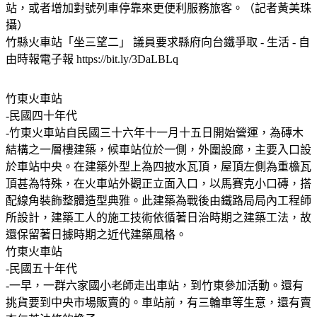
站，或者增加對號列車停靠來更便利服務旅客。（記者黃美珠
攝）
竹縣火車站「坐三望二」 議員要求縣府向台鐵爭取 - 生活 - 自
由時報電子報 https://bit.ly/3DaLBLq
竹東火車站
-民國四十年代
-竹東火車站自民國三十六年十一月十五日開始營運，為磚木
結構之一層樓建築，候車站位於一側，外圍設廊，主要入口設
於車站中央。在建築外型上為四披水瓦頂，屋頂左側為重檐瓦
頂甚為特殊，在火車站外觀正立面入口，以馬賽克小口磚，搭
配線角裝飾整體造型典雅。此建築為戰後由鐵路局局內工程師
所設計，建築工人的施工技術依循著日治時期之建築工法，故
還保留著日據時期之近代建築風格。
竹東火車站
-民國五十年代
-一早，一群六家國小老師走出車站，到竹東參加活動。還有
挑貨要到中央市場販賣的。車站前，有三輪車等生意，還有賣