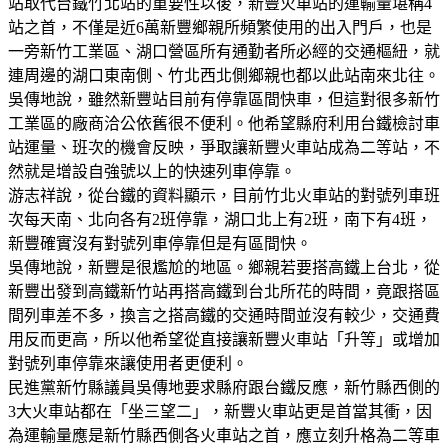
站取代台鐵竹北站的重要性以後，新豐火車站的運輸量堪稱4
站之首，不僅是近6萬新豐鄉親所頻繁使用的出入門戶，也是
一旁新竹工業區、湖口營區所有通勤者所必經的交通樞紐，就
連周邊的湖口東南側、竹北西北側鄉親也都以此站南來北往。
吳傳地說，雖然新豐站目前有停靠區間快車，但這對很多新竹
工業區的廠商洽公依舊很不便利。他希望縣府利用台鐵檢討車
站運量、班次的機會反映，爭取讓新豐火車站成為二等站，不
然就是增設自強號以上的快速列車停靠。
游志祥說，從台鐵的資料顯示，目前竹北火車站的對號列車班
次每天南、北向各有2班停靠，湖口北上有2班，南下有4班，
新豐確實沒有對號列車停靠但是有區間快。
吳傳地說，新豐是很尷尬的地區。鄉親若要搭高鐵上台北，從
新豐出發到高鐵新竹站再搭高鐵到台北所花的時間，竟跟搭區
間列車差不多，換言之搭高鐵的交通時間並沒有較少，交通費
用反而更高，所以他希望從直接讓新豐火車站「升等」或增加
對號列車停靠來讓使用者更便利。
民進黨新竹縣議員吳傳地要求縣府跟台鐵反應，新竹縣西側的
3大火車站都在「坐三望二」，新豐火車站更是首當其衝，因
為運輸量應是新竹縣西側各火車站之首，應立刻升格為二等車