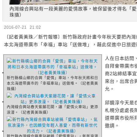
內灣線合興站有一段美麗的愛情故事，被保留後才得名「愛
珠攝）
2016-07-21 21:02
〔記者黃美珠／新竹報導〕新竹縣政府計畫今年秋天要把內灣
本北海道帶廣市「幸福」車站「送做堆」，藉此促進中日旅遊
人在日本訪問
自拜會帶廣市
商2站締結事
新竹縣橫山鄉的合興「愛情」車站，今年秋天將和日
來台，出席合
本北海道帶廣市的「幸福車站」送做堆。（記者黃美
允。
珠攝）
邱鏡淳今天是
內灣線合興站春天紫藤花開，讓「愛情火車站」更添
札幌分處處長
浪漫。（記者黃美珠攝）
道帶廣市役所
邀請。
新竹縣內灣線合興車站被稱「愛情車站」，氣氛浪漫