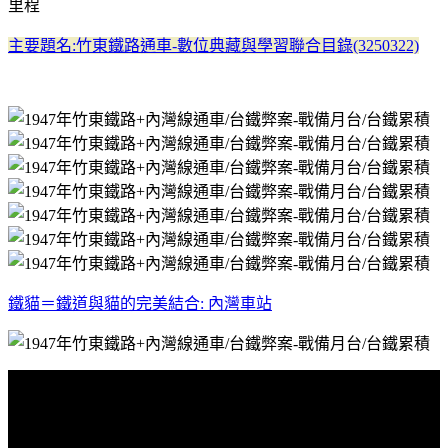
里程
主要題名:竹東鐵路通車-數位典藏與學習聯合目錄(3250322)
鐵貓＝鐵道與貓的完美結合: 內灣車站