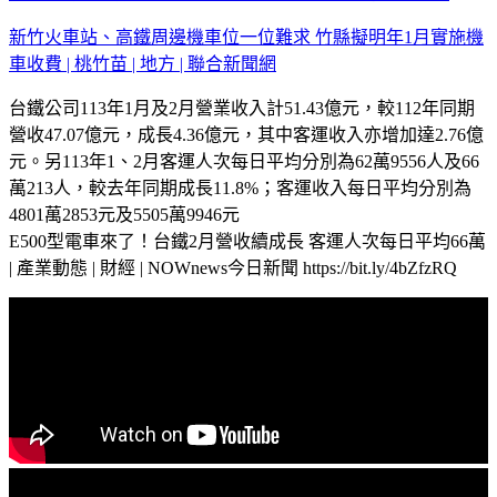
新竹火車站、高鐵周邊機車位一位難求 竹縣擬明年1月實施機
車收費 | 桃竹苗 | 地方 | 聯合新聞網
台鐵公司113年1月及2月營業收入計51.43億元，較112年同期
營收47.07億元，成長4.36億元，其中客運收入亦增加達2.76億
元。另113年1、2月客運人次每日平均分別為62萬9556人及66
萬213人，較去年同期成長11.8%；客運收入每日平均分別為
4801萬2853元及5505萬9946元
E500型電車來了！台鐵2月營收續成長 客運人次每日平均66萬
| 產業動態 | 財經 | NOWnews今日新聞 https://bit.ly/4bZfzRQ