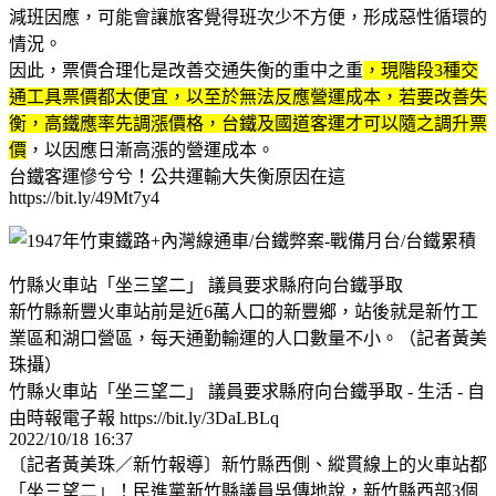
減班因應，可能會讓旅客覺得班次少不方便，形成惡性循環的
情況。
因此，票價合理化是改善交通失衡的重中之重
，現階段3種交
通工具票價都太便宜，以至於無法反應營運成本，若要改善失
衡，高鐵應率先調漲價格，台鐵及國道客運才可以隨之調升票
價
，以因應日漸高漲的營運成本。
台鐵客運慘兮兮！公共運輸大失衡原因在這
https://bit.ly/49Mt7y4
竹縣火車站「坐三望二」 議員要求縣府向台鐵爭取
新竹縣新豐火車站前是近6萬人口的新豐鄉，站後就是新竹工
業區和湖口營區，每天通勤輸運的人口數量不小。（記者黃美
珠攝）
竹縣火車站「坐三望二」 議員要求縣府向台鐵爭取 - 生活 - 自
由時報電子報 https://bit.ly/3DaLBLq
2022/10/18 16:37
〔記者黃美珠／新竹報導〕新竹縣西側、縱貫線上的火車站都
「坐三望二」！民進黨新竹縣議員吳傳地說，新竹縣西部3個