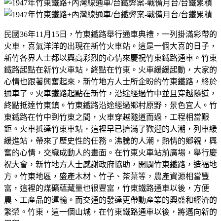
民國36年11月15日，竹東鐵路舉行通車典禮，一列掛滿彩帶的
火車，喜氣洋洋的出現在新竹火車站。這是一個大喜的日子，
新竹各界人士都以興高彩烈的心情來慶祝竹東鐵路通車。竹東
鐵路起點在新竹火車站，終點在竹東。火車緩緩起動，大家的
心情也跟著興奮起來，新竹地方人士所企盼的竹東鐵路，終於
通車了。火車鐵路起點在新竹，沿途經過竹中並且穿越隧道，
終點抵達竹東鎮。竹東鐵路沿途經過鄉村原野，景色宜人。竹
東鐵路在竹中到竹東之間，火車穿越隧道而過，工程相當艱
鉅。火車抵達竹東車站，這裡早已擠滿了歡迎的人潮，列車緩
緩進站，帶來了歷史性的任務。沸騰的人潮，熱情的鄉親，興
奮的心情，交織成動人的畫面。在竹東火車站前廣場，舉行慶
祝大會，新竹地方人士感謝政府協助，開闢竹東鐵路，造福地
方。竹東地區，盛產木材、竹子、茶葉等，農產資源相當豐
富，這裡的煤礦蘊藏量也很豐富，竹東鐵路通車以後，方便
農、工產品的運輸。而交通的發達更帶動產業的興盛和經濟的
繁榮。竹東，這一個山城，在竹東鐵路通車以後，將邁向新的