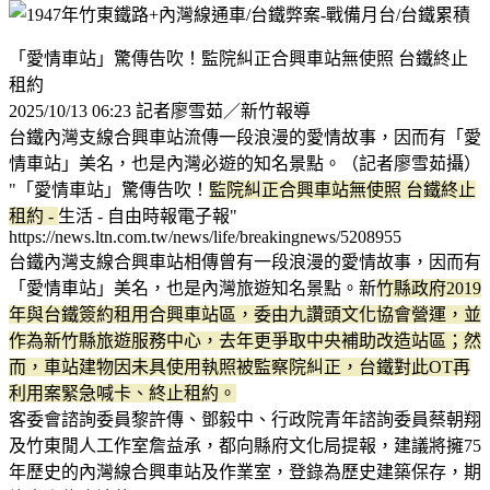
「愛情車站」驚傳告吹！監院糾正合興車站無使照 台鐵終止
租約
2025/10/13 06:23 記者廖雪茹／新竹報導
台鐵內灣支線合興車站流傳一段浪漫的愛情故事，因而有「愛
情車站」美名，也是內灣必遊的知名景點。（記者廖雪茹攝）
"「愛情車站」驚傳告吹！
監院糾正合興車站無使照 台鐵終止
租約 -
生活 - 自由時報電子報"
https://news.ltn.com.tw/news/life/breakingnews/5208955
台鐵內灣支線合興車站相傳曾有一段浪漫的愛情故事，因而有
「愛情車站」美名，也是內灣旅遊知名景點。新
竹縣政府2019
年與台鐵簽約租用合興車站區，委由九讚頭文化協會營運，並
作為新竹縣旅遊服務中心，去年更爭取中央補助改造站區；然
而，車站建物因未具使用執照被監察院糾正，台鐵對此OT再
利用案緊急喊卡、終止租約。
客委會諮詢委員黎許傳、鄧毅中、行政院青年諮詢委員蔡朝翔
及竹東閒人工作室詹益承，都向縣府文化局提報，建議將擁75
年歷史的內灣線合興車站及作業室，登錄為歷史建築保存，期