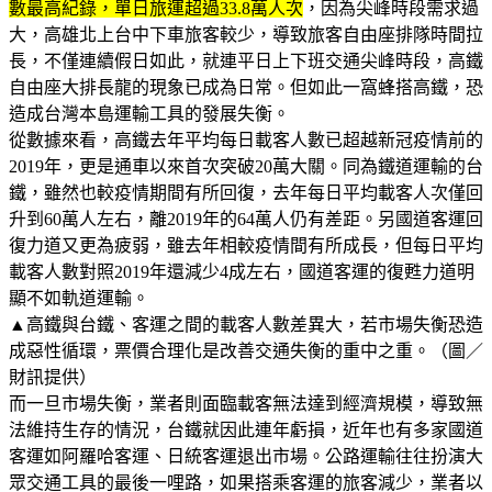
數最高紀錄，單日旅運超過33.8萬人次
，因為尖峰時段需求過
大，高雄北上台中下車旅客較少，導致旅客自由座排隊時間拉
長，不僅連續假日如此，就連平日上下班交通尖峰時段，高鐵
自由座大排長龍的現象已成為日常。但如此一窩蜂搭高鐵，恐
造成台灣本島運輸工具的發展失衡。
從數據來看，高鐵去年平均每日載客人數已超越新冠疫情前的
2019年，更是通車以來首次突破20萬大關。同為鐵道運輸的台
鐵，雖然也較疫情期間有所回復，去年每日平均載客人次僅回
升到60萬人左右，離2019年的64萬人仍有差距。另國道客運回
復力道又更為疲弱，雖去年相較疫情間有所成長，但每日平均
載客人數對照2019年還減少4成左右，國道客運的復甦力道明
顯不如軌道運輸。
▲高鐵與台鐵、客運之間的載客人數差異大，若市場失衡恐造
成惡性循環，票價合理化是改善交通失衡的重中之重。（圖／
財訊提供）
而一旦市場失衡，業者則面臨載客無法達到經濟規模，導致無
法維持生存的情況，台鐵就因此連年虧損，近年也有多家國道
客運如阿羅哈客運、日統客運退出市場。公路運輸往往扮演大
眾交通工具的最後一哩路，如果搭乘客運的旅客減少，業者以