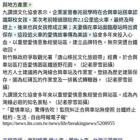
與地方產業。
九讚頭文化協會表示，
企業家
曾春兆
就學時在合興車站搭車認
識鄰校女孩，某次考前睡過頭狂奔2.1公里追火車，最終及時
趕上，後來也與女孩修成正果；夫妻倆在車站面臨廢站時出資
保存，這段追火車的愛情故事傳為美談。
協會多年來投入心
血，以重塑愛情意象經營站區，建立品牌特色，無奈突遭台鐵
收回。
新竹縣政府爭取觀光署「唐山移民文化旅遊帶」經費，於合興
車站區打造愛情園區鐵道野花園。（記者廖雪茹攝）
地方人士建議將內灣線合興車站及作業室，登錄為歷史建築保
存，圖為紅磚瓦的作業室及一排舊式轉轍器。（記者廖雪茹
攝）
九讚頭文化協會多年來以重塑愛情意象經營合興站區，成為內
灣線必遊的知名景點。（記者廖雪茹攝）
"「愛情車站」驚傳告吹！監院糾正合興車站無使照 台鐵終止
租約 - 生活 - 自由時報電子報"
https://news.ltn.com.tw/news/life/breakingnews/5208955