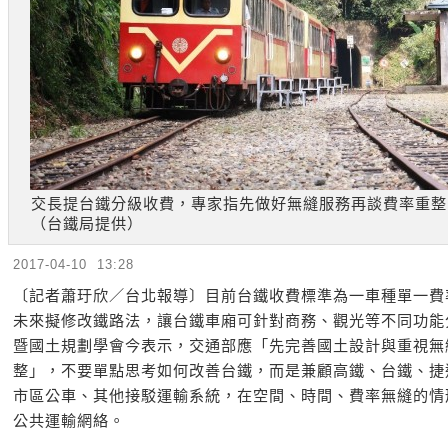
交長提台鐵分級收費，專家指先做好無縫服務再談費率重整
（台鐵局提供）
2017-04-10 13:28
〔記者蕭玗欣／台北報導〕目前台鐵收費標準為一車種單一費
未來擬修改鐵路法，讓台鐵車廂可針對商務、觀光等不同功能
暨國土規劃學會今表示，交通部應「先完善國土設計與重視無
整」，不要單點思考如何改善台鐵，而是兼顧高鐵、台鐵、捷
市區公車、其他接駁運輸系統，在空間、時間、費率無縫的情
公共運輸網絡。