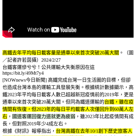
高鐵去年平均每日載客量是通車以來首次突破20萬大關
。（圖
／記者許若茵攝）2024/2/27
台鐵客運慘兮兮！公共運輸大失衡原因在這
https://bit.ly/49Mt7y4
[NOWnews今日新聞] 高鐵完成台灣一日生活圈的目標，但卻
也造成台灣本島的運輸工具發展失衡。根據統計數據顯示，高
鐵2023年平均每日載客人數已超越新冠疫情前的2019年，更是
通車以來首次突破20萬大關。但同為鐵道運輸的
台鐵，雖在疫
情間有恢復，但2023年的每日平均載客人次僅回升到60萬人左
右
，
國道客運回復力道就更為疲弱
，雖2023年比起疫情間有成
長，但對照2019年少4成左右。
根據《財訊》報導指出，
台灣高鐵在去年10/1創下歷史旅客人