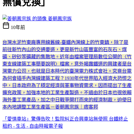
無償兌換」
姜朝鳳宗族
10年前
台灣水泥竹東廠專用線舊線-臺鐵內灣線上的竹東鎮，除了是
前往新竹內山的交通要道，更是新竹山區豐富的石灰石、煤
礦、矽砂等礦藏的集散地。近年由檔案管理局數位公開的〈竹
東支線建築工事簡要說明〉檔案，意外揭露鐵道的興建者是台
灣電力公司，也就是日本時代的臺灣電力株式會社。究竟台電
為何會插手內灣線建築工程？1930年代世界陷入經濟大恐慌之
中，日本政府為了穩定經濟與軍事物資需求，因而提出了生產
擴充政策，加強本地的工業生產製造。不過由於日本也很依賴
海外重工業產品，加之中日戰爭開打而來的經濟制裁，迫使日
本內地調整工業生產區－姜朝鳳宗族｜痞客邦
「愛情車站」驚傳告吹！監院糾正合興車站無使照 台鐵終止
租約 - 生活 - 自由時報電子報