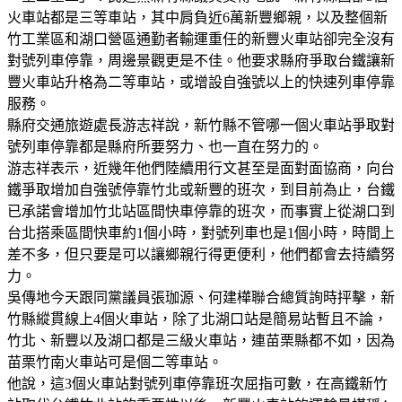
火車站都是三等車站，其中肩負近6萬新豐鄉親，以及整個新
竹工業區和湖口營區通勤者輸運重任的新豐火車站卻完全沒有
對號列車停靠，周邊景觀更是不佳。他要求縣府爭取台鐵讓新
豐火車站升格為二等車站，或增設自強號以上的快速列車停靠
服務。
縣府交通旅遊處長游志祥說，新竹縣不管哪一個火車站爭取對
號列車停靠都是縣府所要努力、也一直在努力的。
游志祥表示，近幾年他們陸續用行文甚至是面對面協商，向台
鐵爭取增加自強號停靠竹北或新豐的班次，到目前為止，台鐵
已承諾會增加竹北站區間快車停靠的班次，而事實上從湖口到
台北搭乘區間快車約1個小時，對號列車也是1個小時，時間上
差不多，但只要是可以讓鄉親行得更便利，他們都會去持續努
力。
吳傳地今天跟同黨議員張珈源、何建樺聯合總質詢時抨擊，新
竹縣縱貫線上4個火車站，除了北湖口站是簡易站暫且不論，
竹北、新豐以及湖口都是三級火車站，連苗栗縣都不如，因為
苗栗竹南火車站可是個二等車站。
他說，這3個火車站對號列車停靠班次屈指可數，在高鐵新竹