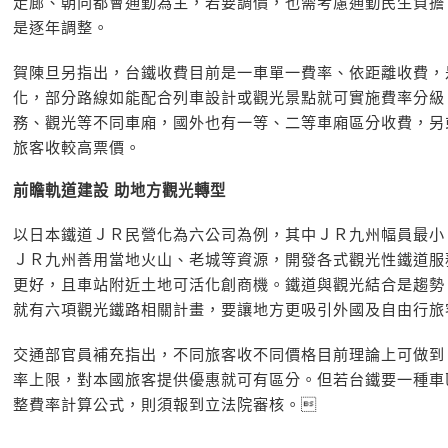
走廊、朝向都會通勤為主，若要調價，也需考慮通勤民生負擔
是逐年調整。
賀陳旦另指出，台鐵收費目前是一車單一費率、依距離收費，
化，部分路線如能配合列車設計或觀光景點就可實施費率分級
務、觀光等不同車廂，國外也有一等、二等車廂區分收費，另
旅客收較高票價。
前瞻軌道建設 助地方觀光轉型
以日本鐵道ＪＲ民營化為六公司為例，其中ＪＲ九州幅員最小
ＪＲ九州善用當地火山、老城等資源，開發各式觀光性鐵道服
更好，且車站附近土地可活化創商機。鐵道與觀光結合是趨勢
就有六項觀光鐵路相關計畫，要讓地方更吸引外國及自由行旅
交通部官員補充指出，不同旅客收不同價格目前理論上可做到
率上限，對本國旅客提供優惠就可有區分。但若台鐵要一種車
整費率計算公式，則須報到立法院審核。