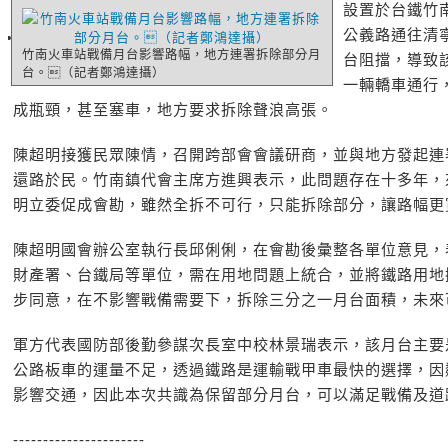
設置於台鐵竹
公義路通往清
竹南火車站戰備月台影響路幅，地方連署拆除部分月
台阻擋，導致
台。（記者鄭鴻達攝）
一輛轎車通行
成瓶頸，甚至塞車，地方要求拆除聲浪高張。
陳超明接獲民眾陳情，召開跨部會會議研商，並與地方發起連
還路於民。竹南鎮代會主席方進興表示，此問題存在十多年，
明立委促成會勘，雖然全拆不可行，只能拆除部分，讓路幅更
陳超明國會辦公室執行長邱俐俐，在會勘後彙整各單位意見，
財產署、台鐵局等單位，需在用地問題上統合，並將鐵路用地
步同意，在不影響戰備需要下，拆除三分之一月台面積，未來
軍方代表國防部後勤參謀次長室中校林景瑞表示，該月台主要
公路板車的運量不足，透過鐵路是運輸戰甲車最快的選擇，因
影響交通，因此本次共識為保留部分月台，可以滿足戰備及道
----------------------