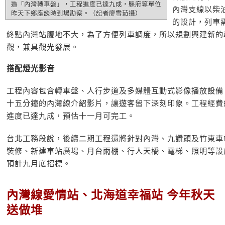
造「內灣轉車盤」，工程進度已達九成，縣府等單位
內灣支線以柴
昨天下鄉座談時到場勘察。（記者廖雪茹攝）
的設計，列車
終點內灣站腹地不大，為了方便列車調度，所以規劃興建新的
觀，兼具觀光發展。
搭配燈光影音
工程內容包含轉車盤、人行步道及多媒體互動式影像播放設備
十五分鐘的內灣線介紹影片，讓遊客留下深刻印象。工程經費
進度已達九成，預估十一月可完工。
台北工務段說，後續二期工程還將針對內灣、九讚頭及竹東車
裝修、新建車站廣場、月台雨棚、行人天橋、電梯、照明等設
預計九月底招標。
內灣線愛情站、北海道幸福站 今年秋天
送做堆