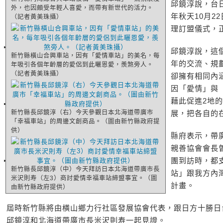
邱鏡淳說，台
外，也因頗受年輕人喜愛，而帶有新世代的活力。
年秋天10月2
（記者黃美珠攝）
理訂盟儀式，
邱鏡淳說，這
新竹縣橫山合興車站，因有「愛情車站」的美名，每
年的交流、規
年吸引各個年齡層的愛侶到此曬恩愛，羨煞旁人。
（記者黃美珠攝）
卻擁有相同內
因「愛情」與
藉此促進2地
新竹縣長邱鏡淳（右）今天參觀日本北海道帶廣市
展，把各自的
「幸福車站」的周邊文創商品。（圖由新竹縣政府提
供）
縣府表示，帶
親善協會會長
團到訪時，都
新竹縣長邱鏡淳（中）今天拜訪日本北海道帶廣市長
站」跟我方內
米沢則寿（左3）商討愛情幸福車站締盟事宜。（圖
計畫。
由新竹縣政府提供）
屆時新竹縣將由橫山鄉力行社區發展協會代表，跟日方十勝日
邱鏡淳和北海道帶廣市長米沢則寿一起見證。