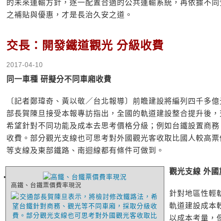
的未來運輸方針，逐一配置合適的公共運輸系統，再依據不同
之補貼與優惠，才是長治久安之道。
交長：開發鐵道觀光 分級收費
2017-04-10
同一車種 研擬分不同車廂收費
〔記者鄭瑋奇、黃以敬／台北報導〕前瞻建設將編列四千多億
部長賀陳旦接受本報專訪指出，全國的軌道建設整合提升後，
希望針對不同功能及成本去思考價格分級；例如台鐵設置商務
收費。部分觀光支線也可思考對外國觀光客收取比國人較高票
等支線及東部鐵路、南迴線都有條件可做到。
觀光支線 外
高鐵、台鐵票價費率現況
針對地區性輕
軌道建設成本
以成本考量，