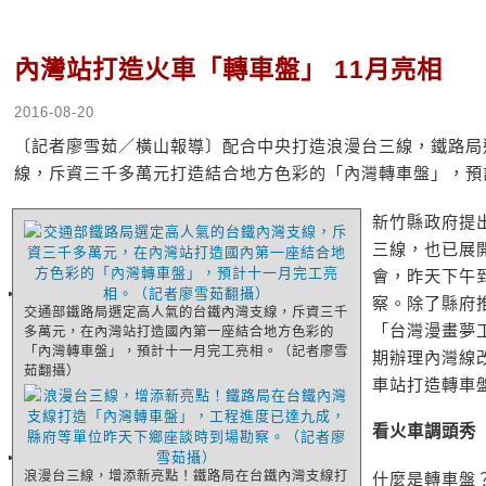
內灣站打造火車「轉車盤」 11月亮相
2016-08-20
〔記者廖雪茹／橫山報導〕配合中央打造浪漫台三線，鐵路局
線，斥資三千多萬元打造結合地方色彩的「內灣轉車盤」，預
新竹縣政府提
三線，也已展
會，昨天下午
察。除了縣府
交通部鐵路局選定高人氣的台鐵內灣支線，斥資三千
「台灣漫畫夢
多萬元，在內灣站打造國內第一座結合地方色彩的
「內灣轉車盤」，預計十一月完工亮相。（記者廖雪
期辦理內灣線
茹翻攝）
車站打造轉車
看火車調頭秀
浪漫台三線，增添新亮點！鐵路局在台鐵內灣支線打
什麼是轉車盤