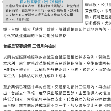
礎建設、公共
交通部長賀陳旦表示，將檢討修改鐵路法，希望台鐵
差要縮小，未
針對商務、觀光等不同車廂，採取分級收費。部分觀
光支線也可思考對外國觀光客收取比國人較高票
助，讓地區性
價。（資料照）
更多優惠。尤
鐵、台鐵，擴大「轉乘」效益，讓鐵道輸運延伸到地方角落，
考落實軌道運輸的不同功能分級價格。
台鐵是否要調價 三個月內檢討
以同為城際運輸服務的高鐵及台鐵票價相差甚多為例，賀陳旦
本求利，前年財務改革變成國有民營後稍降價，今後高鐵國有
再討論。他分析，高鐵服務多是返鄉、商務、觀光客，而非通
常生活，因此估可反映九成以上成本。
至於票價已凍漲廿年的台鐵，交通部則預計三個月內，再檢討
出，台鐵去年季報一度罕見出現帳面盈餘，主因旅運人次增加
降低等因素，票收能打平帳面支出，代表合理的都會區通勤鐵
而台鐵目前票價反映成本還不到一半，該反映多少比例是可討