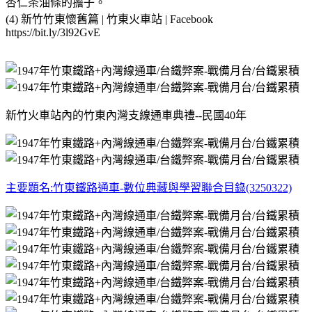
杏仁茶油條的擔子。
(4) 新竹竹東懷舊篇 | 竹東火車站 | Facebook
https://bit.ly/3l92GvE
新竹火車站內的竹東內灣支線通車典禮--民國40年
主要題名:竹東鐵路通車-數位典藏與學習聯合目錄(3250322)