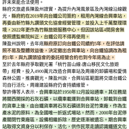
許未來能合法使用。
縣府交旅處長陳盈州證實，為提升內灣風景區及內灣線沿線觀
光，
縣府約在2019年向台鐵公司簽約，租用內灣線合興車站，
再委由新竹縣九讚頭文化協會經營管理，並投入上千萬整理環
境，2022年更作為竹縣旅遊服務中心。但因該站區4間房舍無
使照遭監察院糾正，台鐵公司不得再使用。
陳盈州說明，去年底
縣府原訂向台鐵公司續約5年，在評估請
照不易及整體效益後，決定撤出合興車站，向台鐵協調改為租
約1年，與九讚頭協會的委託經營合約也到今年底為止。
至於去年縣府爭取觀光署「桃竹苗山線-唐山移民文化旅遊
帶」經費，投入4900萬元改造合興車站及周邊的卸礦場和愛情
森林公園，推廣觀光。陳盈州說，合興站區範圍將交還台鐵公
司自行活化，周邊建設縣府仍會持續維管。
黎許傳等人表示，
合興車站於1950年12月設站通車。其任務是
將關西開採的石灰石礦，以纜車載運到合興車站，卸載到台鐵
的貨車上後，由台鐵貨車將石灰石礦送到台泥竹東廠，作為生
產水泥的原料，為全國唯一折返式場站。然而，2000年台泥停
產關閉竹東廠區，設備相繼拆除，歷史逐漸被遺忘。期合興車
站取得文資身分以利保存、活化，供作民眾走讀認識鐵道文化