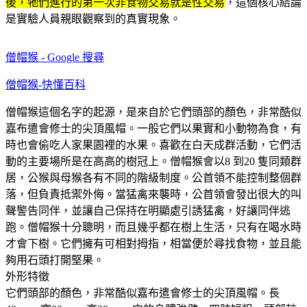
後，牠們進行的第一次非食物交易就是性交易
，這個核心結論
是實驗人員親眼觀察到的真實現象。
僧帽猴 - Google 搜尋
僧帽猴-快懂百科
僧帽猴這個名字的起源，是來自於它們頭部的顏色，非常酷似
嘉布遣會修士的尖頂風帽。一般它們以果實和小動物為食，有
時也會偷吃人家果園裡的水果。喜歡在白天成群活動，它們活
動的主要場所是在高高的樹冠上。僧帽猴會以8 到20 隻同類群
居，公猴與母猴各有不同的階級制度。公首領不能控制整個群
落，但負責抵禦外侮。當猛禽來襲時，公首領會發出很大的叫
聲警告同伴，並讓自己保持在明顯處引誘猛禽，好讓同伴逃
跑。僧帽猴十分聰明，而且幾乎都在樹上生活，只有在喝水時
才會下樹。它們擁有可相對拇指，相當便於尋找食物，並且能
夠用石頭打開堅果。
外形特徵
它們頭部的顏色，非常酷似嘉布遣會修士的尖頂風帽。長