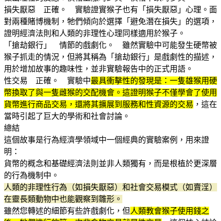
損失厭惡 正確。 實驗證實猴子也有「損失厭惡」心理。面
對兩種賭博機制，牠們傾向於選擇「避免潛在損失」的選項，
證明經濟法則和人類的非理性心理同樣適用於猴子。
「搶劫銀行」 情節的戲劇化。 雖然實驗中可能發生硬幣被
猴子抓走的情況，但將其稱為「搶劫銀行」是戲劇性的描述，
用於增加故事的趣味性，並非實驗報告中的正式用語。
性交易 正確。 實驗中
最具衝擊性的發現是：一隻雄猴用硬
幣換取了與一隻雌猴的交配機會。這證明猴子不僅學會了使用
貨幣進行商品交易，還將其擴展到服務和性資源的交易
，這在
當時引起了巨大的學術和社會討論。
總結
這個故事是行為經濟學領域中一個經典的實驗案例，用來證
明：
貨幣的概念和基礎經濟法則並非人類獨有，而是根植於更深層
的行為機制中。
人類的非理性行為（如損失厭惡）和社會交易模式（如賣淫）
在靈長類動物中也能觀察到雛形。
雖然您轉述的細節有些許戲劇化，但
人類教會猴子使用錢之