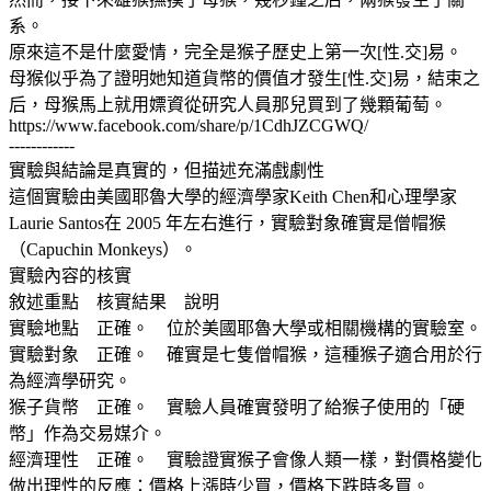
系。
原來這不是什麼愛情，完全是猴子歷史上第一次[性.交]易。
母猴似乎為了證明她知道貨幣的價值才發生[性.交]易，結束之
后，母猴馬上就用嫖資從研究人員那兒買到了幾顆葡萄。
https://www.facebook.com/share/p/1CdhJZCGWQ/
------------
實驗與結論是真實的，但描述充滿戲劇性
這個實驗由美國耶魯大學的經濟學家Keith Chen和心理學家
Laurie Santos在 2005 年左右進行，實驗對象確實是僧帽猴
（Capuchin Monkeys）。
實驗內容的核實
敘述重點 核實結果 說明
實驗地點 正確。 位於美國耶魯大學或相關機構的實驗室。
實驗對象 正確。 確實是七隻僧帽猴，這種猴子適合用於行
為經濟學研究。
猴子貨幣 正確。 實驗人員確實發明了給猴子使用的「硬
幣」作為交易媒介。
經濟理性 正確。 實驗證實猴子會像人類一樣，對價格變化
做出理性的反應：價格上漲時少買，價格下跌時多買。