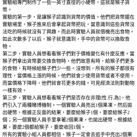
實驗組專門制作了一些一英寸直徑的小硬幣，這就是猴子貨
幣。
實驗的第一步，是讓猴子認識到貨幣的價值。他們把貨幣擺在
實驗場里，猴子進來后會拿起貨幣把玩，當意識到這些貨幣沒
法吃的時候就沒有了興趣。而此時實驗人員就借機亮出食物。
如此次數多了以后，猴子就意識到，手中的貨幣可以換取食
物。
第二步，實驗人員想看看猴子們對于價格變化有什麼反應。當
猴子們拿出貨幣要交換食物時，他們故意有時，給猴子們更多
的食物，有時候給猴子們少一些。沒想到，所有的猴子都很有
理性，當價格上漲的時候，他們就會少使用貨幣或者不使用，
而當價格下降時，他們就會花更多的錢。可見經濟法則對動物
一樣有效。
第三步，實驗人員想看看猴子們是否存在非理[性.行.為]，他
們引入了兩種賭博機制。一個實驗人員亮出1個果凍，然后拋
出硬幣，根據正反面的結果，要麼給猴子1個，要麼給猴子2
個；另一個實驗人員手里拿著2個果凍，也拋出硬幣，根據結
果，要麼2個都給猴子，要麼收回1個。
所有的實驗小組人員都相信，猴子一定會去追手中亮出2個果