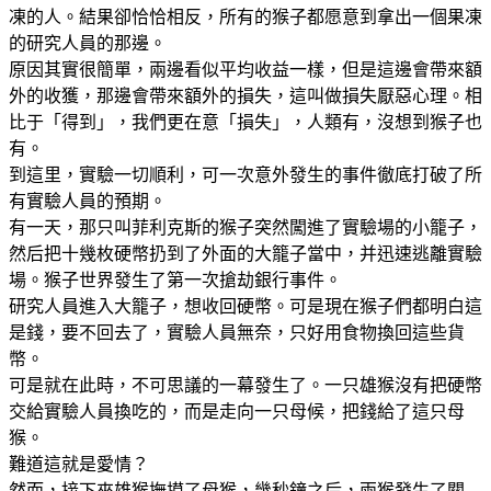
凍的人。結果卻恰恰相反，所有的猴子都愿意到拿出一個果凍
的研究人員的那邊。
原因其實很簡單，兩邊看似平均收益一樣，但是這邊會帶來額
外的收獲，那邊會帶來額外的損失，這叫做損失厭惡心理。相
比于「得到」，我們更在意「損失」，人類有，沒想到猴子也
有。
到這里，實驗一切順利，可一次意外發生的事件徹底打破了所
有實驗人員的預期。
有一天，那只叫菲利克斯的猴子突然闖進了實驗場的小籠子，
然后把十幾枚硬幣扔到了外面的大籠子當中，并迅速逃離實驗
場。猴子世界發生了第一次搶劫銀行事件。
研究人員進入大籠子，想收回硬幣。可是現在猴子們都明白這
是錢，要不回去了，實驗人員無奈，只好用食物換回這些貨
幣。
可是就在此時，不可思議的一幕發生了。一只雄猴沒有把硬幣
交給實驗人員換吃的，而是走向一只母候，把錢給了這只母
猴。
難道這就是愛情？
然而，接下來雄猴撫摸了母猴，幾秒鐘之后，兩猴發生了關