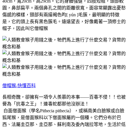
40cm，寬20cm，高29cm。它的身體強健，四肢短粗，頭部較
圓，鼻部扁平。兩個鼻孔之間的距離很寬，面容常顯露出憂愁
傷感的模樣，頸部有兩撮褐色昀[ yún ]毛簇，最明顯的特徵
是，它的頭上長有黑色簇毛。遠遠望去，好像戴著一頂修士的
帽子，因此叫它僧帽猴
僧帽猴-快懂百科
長相奇醜，卻擁有一項令人羨慕的本事——百毒不侵！！也被
譽為「抗毒之王」！連毒蛇都那他沒辦法！
白面僧面猴（學名Pithecia pithecia），或稱南美白臉猴或白臉
狐尾猴，是僧面猴科以下僧面猴屬的一個種。它們分布於巴
西、法屬圭亞那、圭亞那、蘇利南及委內瑞拉等地，生活於低