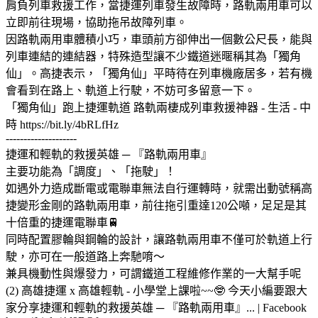
肩負列車救援工作，當捷運列車發生故障時，路軌兩用車可以
立即前往現場，協助拖吊故障列車。
因路軌兩用車體積小巧，車頭前方卻伸出一個數公尺長，能與
列車連結的連結器，特殊造型讓不少鐵道迷暱稱其為「獨角
仙」。高捷表示，「獨角仙」平時待在列車機廠居多，若有機
會看到在路上、軌道上行駛，不妨可多留意一下。
「獨角仙」跑上捷運軌道 路軌兩棲成列車救援神器 - 生活 - 中
時 https://bit.ly/4bRLfHz
--------------------
捷運和輕軌的救援英雄 ─ 『路軌兩用車』
主要功能為「調度」、「拖駛」！
如遇外力造成斷電或電聯車無法自行運轉時，就需出動號稱高
捷變形金剛的路軌兩用車，前往拖引重達120公噸，足足是其
十倍重的捷運電聯車🚆
同時配置膠輪與鋼輪的設計，讓路軌兩用車不僅可於軌道上行
駛，亦可在一般道路上奔馳唷～
兼具機動性與爆發力，可謂鐵道工程維修作業的一大幫手呢
(2) 高雄捷運 x 高雄輕軌 - 小學堂上課啦~~🤓 今天小編要跟大
家分享捷運和輕軌的救援英雄 ─ 『路軌兩用車』... | Facebook