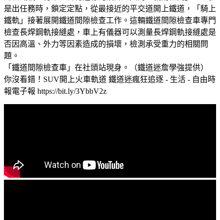
是出任務時，鎖定定點，從最接近的平交道開上鐵道，「騎上
鐵軌」接著展開鐵道間隙檢查工作。這輛鐵道間隙檢查車專門
檢查長焊鋼軌接縫處，車上有儀器可以測量長焊鋼軌接縫處是
否因高溫、外力等因素造成的損壞，檢測承受重力的相關問
題。
「鐵道間隙檢查車」在社頭站現身。（鐵道迷詹學強提供）
你沒看錯！SUV開上火車軌道 鐵道迷瘋狂追逐 - 生活 - 自由時
報電子報 https://bit.ly/3YbbV2z