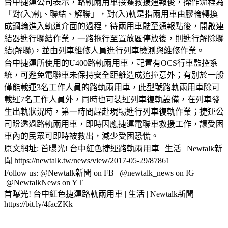
台中捷運公司表示，路軌兩用車接獲救援通報後，操作流程為
「對(入)軌、聯結、解聯」，對(入)軌是指兩用車由膠輪轉換
成鋼輪進入軌道介面的過程，待兩用車駛至通報點後，開啟連
結器進行聯結作業，一路拖行至置放區停放後，則進行解除聯
結(解聯)，並由列車維修人員進行列車檢測與維修作業。
台中捷運所使用的U400路軌兩用車，配置有OCS行車監控系
統，可避免電聯車未保持安全距離造成追撞意外；有別於一般
僅能載運3名工作人員的路軌兩用車，此型號路軌兩用車除可
載運7名工作人員外，同時也可裝運列車復軌設備，在列車發
生出軌狀況時，第一時間趕赴現場進行列車復軌作業；捷運公
司盼透過路軌兩用車，即時因應捷運電聯車救援工作，讓受困
車內的民眾可即時被救出，減少受困恐慌。
原文網址: 首曝光! 台中紅色捷運路軌兩用車 | 生活 | Newtalk新
聞 https://newtalk.tw/news/view/2017-05-29/87861
Follow us: @Newtalk新聞 on FB | @newtalk_news on IG |
@NewtalkNews on YT
首曝光! 台中紅色捷運路軌兩用車 | 生活 | Newtalk新聞
https://bit.ly/4facZKk