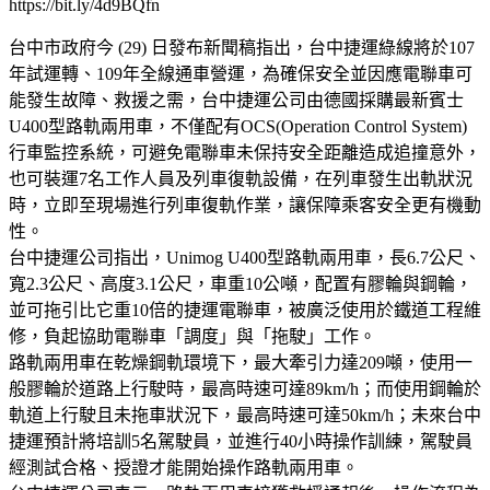
https://bit.ly/4d9BQfn
台中市政府今 (29) 日發布新聞稿指出，台中捷運綠線將於107
年試運轉、109年全線通車營運，為確保安全並因應電聯車可
能發生故障、救援之需，台中捷運公司由德國採購最新賓士
U400型路軌兩用車，不僅配有OCS(Operation Control System)
行車監控系統，可避免電聯車未保持安全距離造成追撞意外，
也可裝運7名工作人員及列車復軌設備，在列車發生出軌狀況
時，立即至現場進行列車復軌作業，讓保障乘客安全更有機動
性。
台中捷運公司指出，Unimog U400型路軌兩用車，長6.7公尺、
寬2.3公尺、高度3.1公尺，車重10公噸，配置有膠輪與鋼輪，
並可拖引比它重10倍的捷運電聯車，被廣泛使用於鐵道工程維
修，負起協助電聯車「調度」與「拖駛」工作。
路軌兩用車在乾燥鋼軌環境下，最大牽引力達209噸，使用一
般膠輪於道路上行駛時，最高時速可達89km/h；而使用鋼輪於
軌道上行駛且未拖車狀況下，最高時速可達50km/h；未來台中
捷運預計將培訓5名駕駛員，並進行40小時操作訓練，駕駛員
經測試合格、授證才能開始操作路軌兩用車。