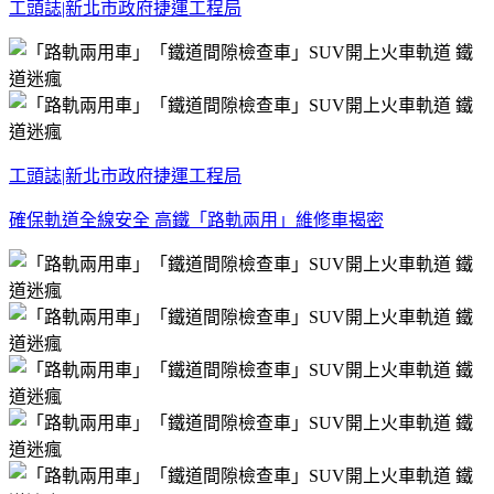
工頭誌|新北市政府捷運工程局
工頭誌|新北市政府捷運工程局
確保軌道全線安全 高鐵「路軌兩用」維修車揭密