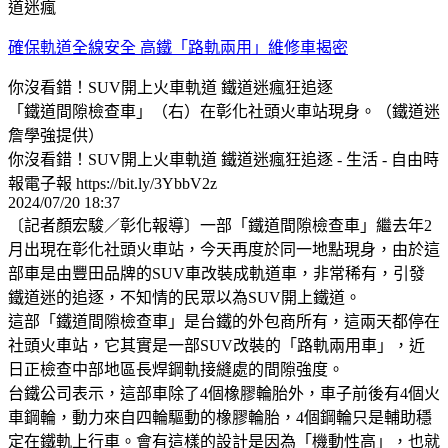
確保軌道全線安全 高鐵「路軌兩用」維修車揭密
你沒看錯！SUV開上火車軌道 鐵道迷瘋狂追逐
「鐵道間隙檢查車」（右）在彰化社頭火車站現身。（鐵道迷
詹學強提供）
你沒看錯！SUV開上火車軌道 鐵道迷瘋狂追逐 - 生活 - 自由時
報電子報 https://bit.ly/3YbbV2z
2024/07/20 18:37
〔記者顏宏駿／彰化報導〕一部「鐵道間隙檢查車」繼去年2
月出現在彰化社頭火車站，今天再度於同一地點現身，由於這
部車是由豐田品牌的SUV車改裝成軌道車，非常稀有，引發
鐵道迷的追逐，不知情的民眾以為SUV開上鐵道。
這部「鐵道間隙檢查車」是台鐵的外包商所有，這兩天都停在
社頭火車站，它其實是一部SUV改裝的「路軌兩用車」，近
日正檢查中部地區長焊鋼軌接縫處的間隙強度。
台鐵公司表示，這部車除了4個橡膠輪胎外，車子前後有4個火
車鋼輪，動力來自四輪驅動的橡膠輪胎，4個鋼輪只是輔助穩
定在鐵軌上行車。會有這樣的設計是因為「機動性高」，也就