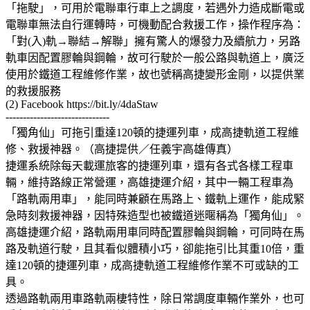
「拖駛」，可用於電聯車行車上之調度，若遇外力造成斷電或
電聯車無法自行運轉時，可機動配合救援工作，操作程序為：
「對(入)軌→聯結→解聯」擁有驚人的爆發力及續航力，另路
軌車因配置膠輪與鋼輪，故可行駛於一般公路與軌道上，廣泛
使用於鐵道工程維修作業，故也號稱高捷變形金剛，以提供業
的救援服務
(2) Facebook https://bit.ly/4daStaw
------------------------------
「獨角仙」可拖引重達120頓的捷運列車，成高捷軌道工程維
修、救援神器。（高捷提供／任義宇高雄傳真）
捷運系統除每天載運旅客的捷運列車，還有各式各樣工程車
輛，維持路線正常營運，高雄捷運介紹，其中一輛工程車為
「路軌兩用車」，能同時兼顧在馬路上、鐵軌上運作，能成緊
急時刻救援神器，因特殊造型也被鐵道迷暱稱為「獨角仙」。
高雄捷運介紹，路軌兩用車同時配置膠輪與鋼輪，可同時在馬
路及軌道行駛，且其看似體積小巧，卻能拖引比其重10倍，重
達120頓的捷運列車，成高捷軌道工程維修作業不可或缺的工
具。
透過路軌兩用車路軌兩棲特性，除日常調度車輛作業外，也可