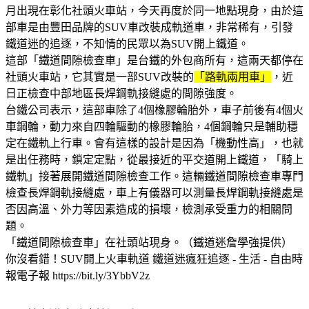
月出現在彰化社頭火車站，今天再度於同一地點現身，由於這
部車是由豐田品牌的SUV車改裝成軌道車，非常稀有，引發
鐵道迷的追逐，不知情的民眾以為SUV開上鐵道。
這部「鐵道間隙檢查車」是台鐵的外包商所有，這兩天都停在
社頭火車站，它其實是一部SUV改裝的
「路軌兩用車」
，近
日正檢查中部地區長焊鋼軌接縫處的間隙強度。
台鐵公司表示，這部車除了4個橡膠輪胎外，車子前後有4個火
車鋼輪，動力來自四輪驅動的橡膠輪胎，4個鋼輪只是輔助穩
定在鐵軌上行車。會有這樣的設計是因為「機動性高」，也就
是出任務時，鎖定定點，從最接近的平交道開上鐵道，「騎上
鐵軌」接著展開鐵道間隙檢查工作。這輛鐵道間隙檢查車專門
檢查長焊鋼軌接縫處，車上有儀器可以測量長焊鋼軌接縫處是
否因高溫、外力等因素造成的損壞，檢測承受重力的相關問
題。
「鐵道間隙檢查車」在社頭站現身。（鐵道迷詹學強提供）
你沒看錯！SUV開上火車軌道 鐵道迷瘋狂追逐 - 生活 - 自由時
報電子報 https://bit.ly/3YbbV2z