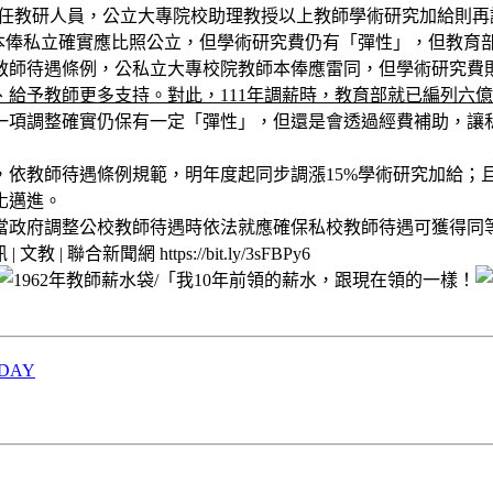
及留任教研人員，公立大專院校助理教授以上教師學術研究加給則再
師本俸私立確實應比照公立，但學術研究費仍有「彈性」，但教育
教師待遇條例，公私立大專校院教師本俸應雷同，但學術研究費
給予教師更多支持。對此，111年調薪時，教育部就已編列六億
一項調整確實仍保有一定「彈性」，但還是會透過經費補助，讓
，依教師待遇條例規範，明年度起同步調漲15%學術研究加給；
化邁進。
當政府調整公校教師待遇時依法就應確保私校教師待遇可獲得同
合新聞網 https://bit.ly/3sFBPy6
DAY