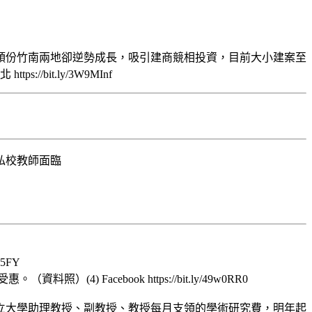
下降，頭份竹南兩地卻逆勢成長，吸引建商競相投資，目前大小建案至
bit.ly/3W9MInf
5FY
cebook https://bit.ly/49w0RR0
立大學助理教授、副教授、教授每月支領的學術研究費，明年起