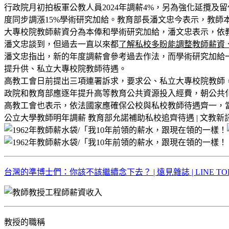
行政院月初拍板軍公教人員2024年調薪4%，另為強化延攬
度同步調漲15%學術研究加給。教育部長潘文忠今表示，教
大專校院教師薪資分為本俸和學術研究加給，潘文忠表示，依
潘文忠談到，但過去一直以來都
了解私校多盼能調整教師薪資、
潘文忠指出，新的年度調薪會參考過去作法，而學術研究加給
提升供、私立大專校院教師待遇。
高教工會日前提出三項連署訴求，要求公、私立大專校院教師
政院和教育部應逐年提升高等教育公共資源投入經費，朝公共
高教工會也表示，依法國家應確保公校與私校教師待遇齊一，
公立大學教師明年調薪 教育部允諾補助私校追齊待遇 | 文教新訊 | 文教 | 聯
台灣的準博士們：你該不該繼續念下去？ | 遠見雜誌 | LINE TO
教授的職稱