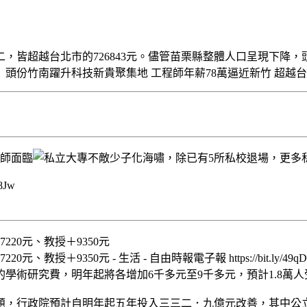
元位居第二，皆超越台北市的726843元。儘管苗栗縣整體人口呈現
竹南躍升科技新貴聚集地 工程師年薪78萬逼近新竹 超越台北 https://
8Jw
220元、教授＋9350元
＋9350元 - 生活 - 自由時報電子報 https://bit.ly/49qD
年起將各增加6千多元至9千多元，預計1.8萬人受惠。（資料照）(4) Fa
題，行政院預計自明年起五年投入三三二．九億元改善，其中公