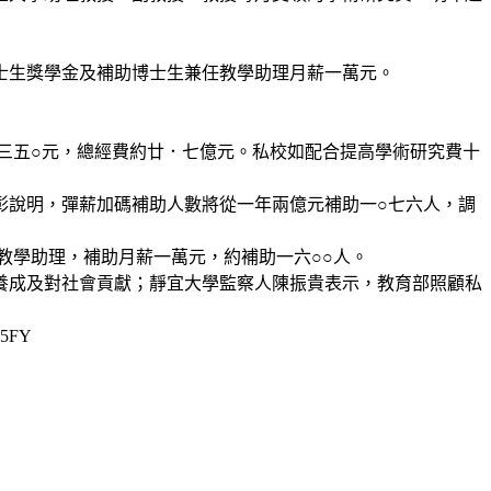
士生獎學金及補助博士生兼任教學助理月薪一萬元。
三五○元，總經費約廿．七億元。私校如配合提高學術研究費十
彰說明，彈薪加碼補助人數將從一年兩億元補助一○七六人，調
教學助理，補助月薪一萬元，約補助一六○○人。
養成及對社會貢獻；靜宜大學監察人陳振貴表示，教育部照顧私
5FY