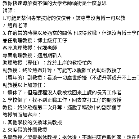
教你快速瞭解看不懂的大學老師頭銜是什麼意思
講師：
1.可能是某個專業技術的佼佼者，該專業沒有博士可以教
2. 體育老師
3. 在適當的時機以及適當的關係下取得教職，但還沒有博士
兼任助理教授：博士級打工仔
客座助理教授：代課老師
專案助理教授：適用期新人
助理教授（專任）：終於上岸的教授忙內
副教授：終於熬過升等，可能可以脫離忙內助理教授了
（萬年的）副教授：看淡一切塵世紛擾（不想升等或升不上去
副教授以上加兼任：
1. 退休了，但是課程沒人教被找回來上課的長青工作者
2. 學校倒了，找不到正職工作，回去當打工仔的副教授
教授：終於熬過第二次升等，擺脫了稱號中的副那個字
教授前面加客座：
1. 其他學校的交換球員教授
2. 來度假的外國教授
名譽教授／榮譽退休教授：退休後，不想把東西搬回家，想在