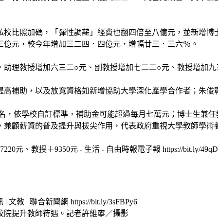
私校比照加碼，「彈性調薪」經費也翻四倍至八億元，並新增博
三億元，較今年增加三二四．四億元，增幅廿三．三六％。
，助理教授增加六三二○元、副教授增加七二二○元、教授增加九
提高補助，以及放寬資格如新增協助大學深化產學合作者；朱俊
名，依學校自訂標準，補助金可能超過每月七萬元；博士生兼任
，兼顧薪資的普及提升與拔尖作用，代表政府重視大學教師學術
＋9350元 - 生活 - 自由時報電子報 https://bit.ly/49qD
合新聞網 https://bit.ly/3sFBPy6
校院提升教師待遇。記者許維寧／攝影