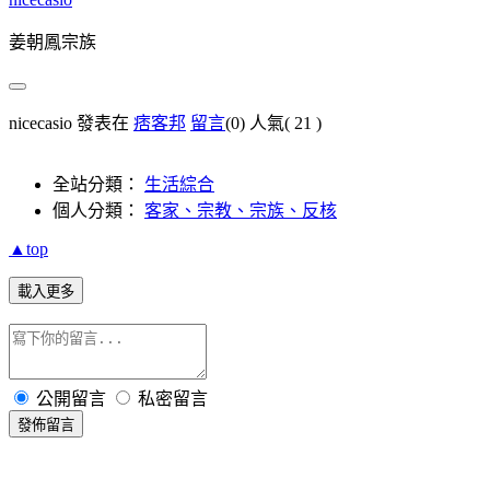
姜朝鳳宗族
nicecasio 發表在
痞客邦
留言
(0)
人氣(
21
)
全站分類：
生活綜合
個人分類：
客家、宗教、宗族、反核
▲top
載入更多
公開留言
私密留言
發佈留言