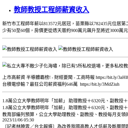
教師教授工程師薪資收入
​新竹市工程師年薪以813572元居冠，苗栗縣以782435
少有50至60個，房價更從透天厝約900萬元飆升至將近3000萬元 頭份
上市高薪資 半導體霸榜! - 財經要聞 - 工商時報 https://bit.ly/3aHl
台積電慘輸？最狂公司薪資福利646萬 https://bit.ly/3MdZiuh
1.8萬公立大學教師明年「加薪」 助理教授＋6320元、副教授＋7
1.8萬公立大學教師明年「加薪」 助理教授＋6320元、副教授＋7220元、教授
教育部編列預算，公立大學助理教授、副教授、教授每月支領的學術研究費，明
2023/11/06 05:30
〔記者林曉雲／台北報導〕為改善我國高教人才低薪及斷層問