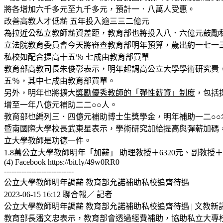
將各增加六千多元至九千多元，預計一．八萬人受惠。
改善高教人才低薪 五年投入逾三三二億元
為拉近公私立教師薪資差距，教育部也將投入八．六億元鼓勵
立法院教育委員會今天將審查教育部明年預算，歲出約一七一
私校如配合提高十五％ 七成由教育部買單
教育部高教司長朱俊彰表示，明年起調高公立大學學術研究費
五％，其中七成由教育部買單。
另外，明年也將擴大
獎勵優秀教師的「彈性薪資」制度
，包括
增至一年八億元補助二二○○人。
教育部也編列三．四億元補助博士生獎學金，明年補助一二○○
暨南國際大學校長武東星表示，學術研究加給提高與彈薪加碼
立大學教師是功德一件。
1.8萬公立大學教師明年「加薪」 助理教授＋6320元、副教授＋7220元、教授
(4) Facebook https://bit.ly/49w0RR0
----------------------------
公立大學教師明年調薪 教育部允諾補助私校追齊待遇
2023-06-15 16:12 聯合報／ 記者
公立大學教師明年調薪 教育部允諾補助私校追齊待遇 | 文教新訊 | 文教 | 聯
教育部長潘文忠表示，教育部會透過經費補助，協助私立大專