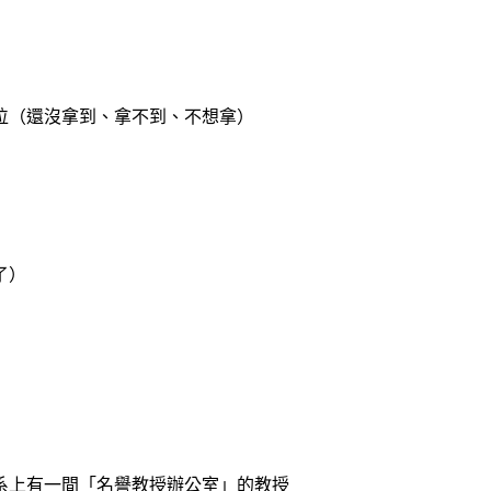
學位（還沒拿到、拿不到、不想拿）
了）
系上有一間「名譽教授辦公室」的教授