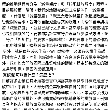
策的推動期程可分為「減量額度」與「核配排放額度」兩種。
目前屬於第一階段，我們討論碳權的正式名稱叫作「減量額
度」。什麼是「減量額度」？就是業者的減量作為超過政府主
管機關的要求，就可依自願減量專案的規定，向環保署申請核
發「減量額度」，並且已經行之多年。當然環保署的審查程序
也是相關嚴謹的，要求申請計畫書符合溫室氣體減量方法，並
且符合「外加性」的要求。簡單地說，法規要求下的減碳作為
不能申請碳權，這些減量作為必須超過政府的要求才可申請。
另外，就是這些減碳作為不會自然發生，必須有碳權作為誘
因才會有人做，才能申請碳權。除了在台灣進行減量產生碳權
外，政府也會開放國際上品質較佳的碳權，藉由即將設立的碳
交易所引進，供國內業者運用。
買碳權 可以抵什麼？怎麼抵？
目前許多企業在其永續報告書中揭露其淨零減碳目標或是進行
碳中和，事實上，大部分的企業很難靠自身的條件達到淨零排
放，必須靠外部的減量成果來輔助達成。因此，業者除了努力
降低自身的碳排外，也可購買碳權來抵銷剩餘的排放量。例如
某業者過去的排放量為10萬噸，經由製程改善或是使用潔淨能