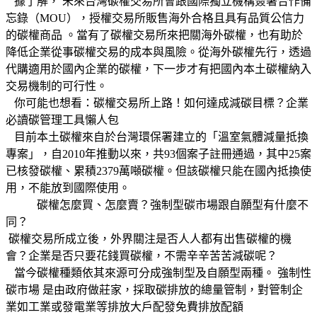
據了解， 未來台灣碳權交易所會跟國際獨立機構簽署合作備
忘錄（MOU），授權交易所販售海外合格且具有品質公信力
的碳權商品 。當有了碳權交易所來把關海外碳權，也有助於
降低企業從事碳權交易的成本與風險。從海外碳權先行，透過
代購適用於國內企業的碳權，下一步才有把國內本土碳權納入
交易機制的可行性。
你可能也想看：碳權交易所上路！如何達成減碳目標？企業
必讀碳管理工具懶人包
目前本土碳權來自於台灣環保署建立的「溫室氣體減量抵換
專案」，自2010年推動以來，共93個案子註冊通過，其中25案
已核發碳權、累積2379萬噸碳權。但該碳權只能在國內抵換使
用，不能放到國際使用。
碳權怎麼買、怎麼賣？強制型碳市場跟自願型有什麼不
同？
碳權交易所成立後，外界關注是否人人都有出售碳權的機
會？企業是否只要花錢買碳權，不需辛辛苦苦減碳呢？
當今碳權種類依其來源可分成強制型及自願型兩種。 強制性
碳市場 是由政府做莊家，採取碳排放的總量管制，對管制企
業如工業或發電業等排放大戶配發免費排放配額