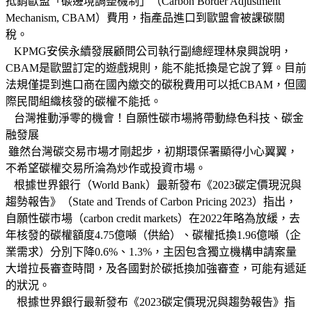
抵銷歐盟「碳邊境調整機制」（Carbon Border Adjustment
Mechanism, CBAM）費用，指產品進口到歐盟會被課碳關
稅。
KPMG安侯永續發展顧問公司執行副總經理林泉興說明，
CBAM是歐盟訂定的遊戲規則，能不能抵換是它說了算。目前
法規僅提到進口商在國內繳交的碳稅費用可以抵CBAM，但國
際民間組織核發的碳權不能抵。
台灣推動淨零的機會！自願性碳市場將帶動綠色科技、碳金
融發展
雖然台灣碳交易市場才剛起步，初期環保署顯得小心翼翼，
不希望碳權交易所淪為炒作或投資市場。
根據世界銀行（World Bank）最新發布《2023碳定價現況與
趨勢報告》（State and Trends of Carbon Pricing 2023）指出，
自願性碳市場（carbon credit markets）在2022年略為放緩，去
年核發的碳權額度4.75億噸（供給）、碳權抵換1.96億噸（企
業需求）分別下降0.6%、1.3%，主因包含獨立機構申請案量
大增拉長審查時間，及各國對於碳抵換加強審查，可能有遞延
的狀況。
根據世界銀行最新發布《2023碳定價現況與趨勢報告》指