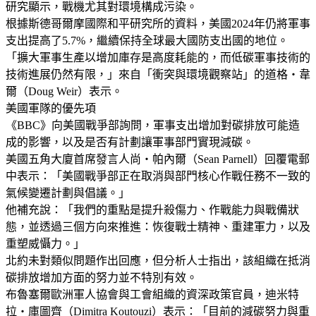
研究顯示，戰機尤其對環境構成污染。
根據斯德哥爾摩國際和平研究所的資料，美國2024年仍將軍事
支出提高了5.7%，繼續保持全球最大國防支出國的地位。
「擴大軍事生產以增加庫存是高度耗能的，而低碳軍事技術的
技術進展仍然有限，」來自「衝突與環境觀察站」的道格・韋
爾（Doug Weir）表示。
美國軍隊的優先項
《BBC》向美國戰爭部詢問，軍事支出增加對碳排放可能造
成的影響，以及是否有計劃讓軍事部門實現減碳。
美國五角大廈首席發言人尚・帕內爾（Sean Parnell）回覆電郵
中表示：「美國戰爭部正在取消與部門核心作戰任務不一致的
氣候變遷計劃與倡議。」
他補充說：「我們的重點是提升殺傷力、作戰能力與戰備狀
態，並透過三個方向來推進：恢復戰士精神、重建軍力，以及
重塑威懾力。」
北約未對類似問題作出回應，但分析人士指出，該組織在抵消
碳排放增加方面的努力並不特別有效。
布魯塞爾歐洲軍人協會與工會組織的資深政策官員，迪米特
拉・庫圖齊（Dimitra Koutouzi）表示：「目前的減碳努力與重