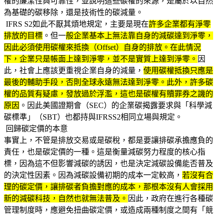
權的廉潔性與可靠性，並說明這些碳權的來源，是屬於以自然
為基礎的碳移除，還是技術性的碳減量。
IFRS S2如此不厭其煩地規定，主要是現在
許多企業都有淨零
排放的目標
。但一
般企業基本上無法靠自身的減碳達到淨零，
因此必須使用碳權來抵換（Offset）自身的排放。在此情況
下，企業只是帳面上達到淨零，並不是實質上達到淨零。
因
此，社會上應該更重視企業自身的減量，
使用碳權抵換只應是
最後的輔助手段，否則全球永遠無法達到淨零。此外，許多碳
權的品質有疑慮，發放過於浮濫，這也是碳權有贖罪券之譏的
原因
。因此美國證期會（SEC）的企業碳揭露要求與「科學減
碳標準」（SBT）也都持與IFRSS2相同立場與規定。
回歸碳定價的本意
事實上，不管是排放交易或是碳稅，都是要讓排碳承擔應負的
責任，也是碳定價的一種。這是衡量減碳努力程度的核心指
標，因為這不但影響減碳的誘因，也是決定減碳設備能否普及
的決定性因素。因為減碳設備初期的成本一定較高，
若沒有合
理的碳定價，讓排碳者負擔對應的成本，那根本沒有人會採用
新的減碳科技，自然也就無法普及。
因此，政府在進行各種碳
管理制度時，應避免扭曲碳定價，或造成兩種制度之間有「競