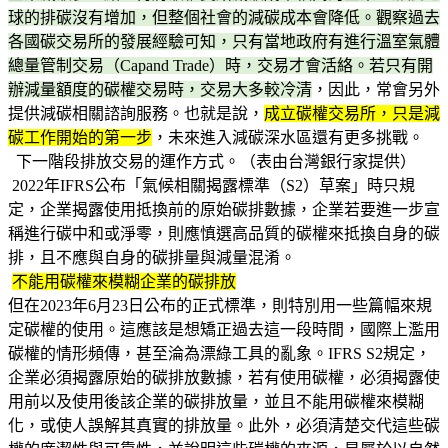
球的排碳沒有增加，但整個社會的減碳成本會降低。觀察過去
各國碳交易所的發展經驗可知，只有當地政府有進行溫室氣體
總量管制交易（Capand Trade）時，交易才會活絡。若只有開
辦減量額度的碳權交易時，交易大多較冷清
，因此，常會另外
提供減碳相關諮詢服務。也就是說，
成立碳權交易所，只是減
碳工作開始的第一步
，未來進入減碳深水區還有更多挑戰。
下一階段排放交易的運作方式。（表由台灣銀行家提供）
2022年IFRS公布「氣候相關揭露標準（S2）草案」時只規
定，企業揭露使用抵換前的原始碳排數據，企業若要進一步宣
稱進行碳中和或淨零，則應慎選高品質的碳權來抵換自身的碳
排，且不應與自身的碳排量與減量混淆。
不能用碳權來模糊企業的碳排放
但在2023年6月23日公布的正式標準，則特別用一些篇幅來規
定碳權的使用。這應該是想矯正過去這一段時間，國際上濫用
碳權的情形頻傳，甚至淪為漂綠工具的亂象。IFRS S2規定，
企業必須揭露原始的碳排放數據，若有使用碳權，必須揭露使
用前以及使用後該企業的碳排放量，並且不能用碳權來模糊
化，或使人誤解其真實的排放量。此外，必須清楚交代這些碳