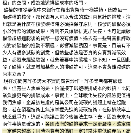
租」的空間，成為逃避排碳成本的巧門。
碳權的核發要像中央銀行在釋出貨幣時一樣謹慎，因為每一
噸碳權的核發，都代表有人可以合法的或理直氣壯的排放。這
也就是為什麼在核發碳權時必須採保守原則，核發的碳權必須
小於實際的減碳成果，否則不只讓碳排更加失控，也可能讓碳
權像超級通膨後的貨幣一樣沒有價值。過去有一些聲音批評政
府對於碳權的推動不積極，影響減碳誘因。事實是，目前有不
少人有很多減碳的創意，但這些想法是否真的有實質減碳效
益，都還未經過驗證，就急著要申請碳權。殊不知，一旦因此
發了碳權，就是增加某些人的排碳許可。這會不會背離減碳的
原本立意？
現在坊間有許多誇大不實的廣告炒作，許多業者都有碳焦
慮，但有些人焦慮的是，怕漏接了逃避碳排成本的妙招，比同
業負擔更高的排碳成本。事實上，全球暖化失控的風險更值得
我們焦慮，企業該焦慮的是其公司在減碳的議題上輸在起跑
點。若在製程技術上無法掌握先進的減碳技術，在碳排效率上
缺乏競爭力，這都可能讓企業今後無法生存下去。因為未來有
兩件事情是確定的，
各國政府的碳排要求一定更嚴格，碳定價
一定越來越高；同時消費者的偏好一定非常注重低碳產品，高