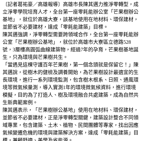
〔記者葛祐豪／高雄報導〕高雄市長陳其邁力推淨零轉型，成
立淨零學院培育人才，全台第一座零耗能辦公室「芒果樹辦公
基地」，就位於高雄大寮，該基地使用在地材料、環保建材，
並節省不必要建材，達成「零耗能建築」目標。
陳其邁強調，淨零轉型需要跨領域合作，全台第一座零耗能辦
公室「芒果樹辦公基地」，就位於高雄市大寮區立德路528
號，3層樓高圓弧曲線建築物，經過7年的孕育，芒果樹基地誕
生，只為環境與芒果樹共生。
「當遇見這棵守護百年芒果樹，第一個念頭就是保留它！」陳
其邁說，從樹木的健檢及調養開始，為芒果樹設計最適宜的生
長環境，進行一系列環境監測，包含樹木根系、日照、通風環
境等微氣候量測，導入實測1年的環境微氣候資料，進行環境
模擬，目的為了打造人、樹及環境融合共處建築，成為自然共
生新典範案例。
陳其邁表示，「芒果樹辦公基地」使用在地材料、環保建材，
並節省不必要建材，正是淨零轉型關鍵，建築設計整合不同領
域專業，包含建築、土木、植物、民間團體等專家，找出因應
氣候變遷危機的環境與建築解決方案，達成「零耗能建築」目
標，兼顧舒適、美學及省能源。