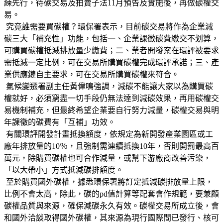
練先行，待碳交易及拍賣子法11月預告及實施後，再做碳權交
易。
究竟誰需要買碳權？環保署表示，目前碳交易將作為企業減
碳三大「補充性」功能，包括一、企業課徵碳費繳交不划算，
可購買碳權抵減排放量少繳費；二、業者開發案在環評被要求
需抵減一定比例，可在交易所購買碳權完成環評承諾；三、產
業供應鏈自主要求，可在交易所購買碳權來符合。
氣候變遷署副主任黃偉鳴強調，減碳不能讓大家以為購買碳
權就好，必須窮盡一切手段仍無法達到減碳效果，再用碳權交
易機制補充，但最終希望企業要自行努力減量，碳權交易與明
年課徵的碳費有「互補」功效。
有關環評開發計畫抵換額度，依規定為新開發產業園區或工
廠年排放量的10％，且強制需連續抵換10年，否則開罰最高百
萬元，除購買碳權也可合作減量，或幫下游廠商改善污染，
「以大帶小」方式抵減碳排額度。
至於購買國外碳權，據悉環保署將訂定抵減碳排放量上限，
比例不會太高，除此，碳的pd值計算等配套會作規範，要兼顧
碳權品質與來源，確保減碳永久有效。碳權交易所成立後，會
和國外洽談取得國外碳權，其來源為現行國際間已發行、核可