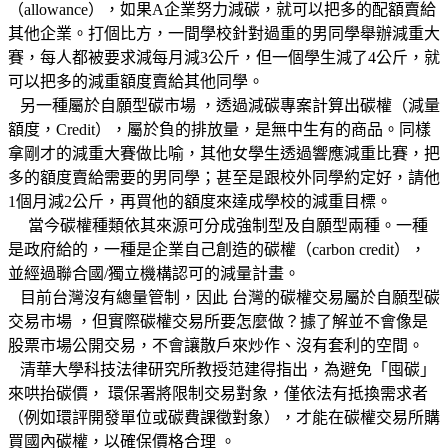
（allowance），如果A企業努力減碳，就可以把多的配額賣給
其他企業。打個比方，一間學校針對過重的男同學舉辦減重大
賽，每人都被要求減每月減3公斤，但一個學生減了4公斤，就
可以把多的減重額度賣給其他同學。
另一種屬於自願型碳市場 ，透過減碳專案計算出碳權（減量
額度，Credit），屬於負的排放量，是無中生有的商品。同樣
拿剛才的減重大賽做比喻，其他女學生透過響應減重比賽，把
多的額度賣給需要的男同學；甚至是跟校外同學約定好，請他
1個月減2公斤，再買他的額度來達成學校的減重目標。
當今碳權種類依其來源可分成強制型及自願型兩種。一種
是政府給的，一種是企業自己創造的碳權（carbon credit），
並經過聯合國/獨立機構認可的減量計畫。
目前台灣沒有總量管制，因此 台灣的碳權交易屬於自願型碳
交易市場 ，但實際碳權交易所要怎麼做？據了解並不會像是
股票市場公開交易，不會讓散戶來炒作、沒有套利的空間。
清華大學科技法律研究所教授范建得指出，為避免「囤碳」
來哄抬碳價， 環保署將限制交易對象，僅依法有抵換需求者
（例如環評開發單位或碳費課徵對象），才能在碳權交易所購
買國內碳權，以確保價格合理 。