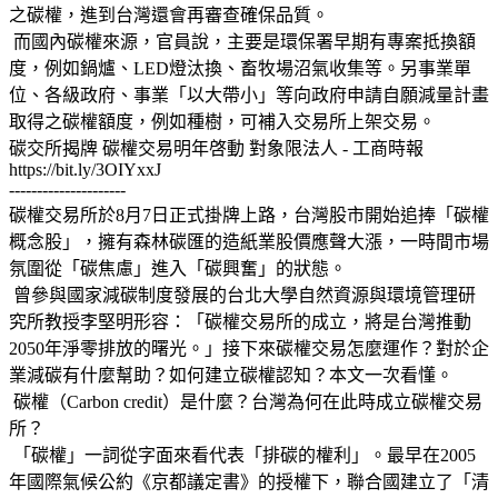
之碳權，進到台灣還會再審查確保品質。
而國內碳權來源，官員說，主要是環保署早期有專案抵換額
度，例如鍋爐、LED燈汰換、畜牧場沼氣收集等。另事業單
位、各級政府、事業「以大帶小」等向政府申請自願減量計畫
取得之碳權額度，例如種樹，可補入交易所上架交易。
碳交所揭牌 碳權交易明年啓動 對象限法人 - 工商時報
https://bit.ly/3OIYxxJ
---------------------
碳權交易所於8月7日正式掛牌上路，台灣股市開始追捧「碳權
概念股」，擁有森林碳匯的造紙業股價應聲大漲，一時間市場
氛圍從「碳焦慮」進入「碳興奮」的狀態。
曾參與國家減碳制度發展的台北大學自然資源與環境管理研
究所教授李堅明形容：「碳權交易所的成立，將是台灣推動
2050年淨零排放的曙光。」接下來碳權交易怎麼運作？對於企
業減碳有什麼幫助？如何建立碳權認知？本文一次看懂。
碳權（Carbon credit）是什麼？台灣為何在此時成立碳權交易
所？
「碳權」一詞從字面來看代表「排碳的權利」。最早在2005
年國際氣候公約《京都議定書》的授權下，聯合國建立了「清