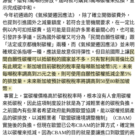
源後，還有5萬噸的排放。屆時就可購買5萬噸碳權來抵換，宣
示完成碳中和。
今年初通過的《氣候變遷因應法》，除了確立開徵碳費外，
也提到引進國外之減量額度，若符合主管機關要求，在一定比
例以內可扣抵碳費。這可能是目前許多業者最關心的，也可能
引發許多爭議。因為國外碳權又可分為「民間自願性碳權」跟
「法定或京都機制碳權」兩種，而《氣候變遷因應法》並未明
確規定係指哪一種，應該是故意保持彈性。但目前國際上讓
民
間自願性碳權可以抵碳稅的國家並不多，只有智利與哥倫比亞
有此規定。新加坡目前碳稅的稅率是每噸新加坡幣5元，未來
每噸稅率調高到25元之後，則可使用自願性碳權抵減企業5%
的排放量。未來新加坡預計碳稅稅率將調高到50至80新加坡
幣。
事實上，當碳權價格高於碳稅稅率時，根本沒有人會用碳權
來抵碳稅，因此這項制度設計就是為了減輕業者的碳稅負擔。
之前國內有些業者希望政府能夠跟歐盟協調，能以碳權抵銷產
品的碳排放，以減輕業者「歐盟碳邊境調整機制」（CBAM）
實施後的負擔。但現在歐盟已公布CBAM的計算方式，確定無
法以碳權來抵減。因為CBAM的目的就是要讓進口到歐盟的商