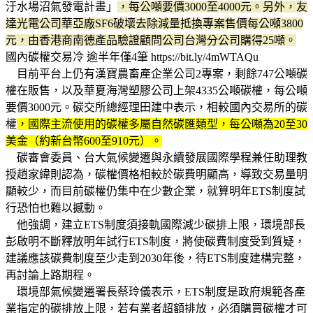
汙水場沼氣發電計畫」
，每公噸要價3000至4000元。另外，友
達光電公司華亞廠SF6破壞去除減量抵換專案售價每公噸3800
元，由香港商南德產品驗證顧問公司台灣分公司購得25噸。
國內碳權交易冷 逾半年僅4筆 https://bit.ly/4mWTAQu
目前平台上仍有漢寶農畜產企業公司2專案，剩餘747公噸碳
權在販售，以及華夏海灣塑膠公司上架4335公噸碳權，每公噸
要價3000元。碳交所總經理田建中表示，相較國內交易所的碳
權
，國際主流使用的碳權多屬自然碳匯類型，每公噸為20至30
美金（約新台幣600至910元）。
碳審會委員、台大氣候變遷與永續發展國際學程兼任助理教
授趙家緯則認為，碳權價格相較於碳費明顯高，導致交易量明
顯較少，而目前碳權仍集中在少數企業，就算明年ETS制度試
行恐怕也難以撼動。
他強調，建立ETS制度須接軌國際減少碳排上限，環境部長
彭啟明不斷釋放明年試行ETS制度，將使碳費制度受到質疑，
建議應該碳費制度至少走到2030年後，待ETS制度建構完整，
再討論上路期程。
環境部氣候變遷署長蔡玲儀表示，ETS制度是政府規範各產
業指定的碳排放上限，若有業者超額排放，必須購買碳權才可