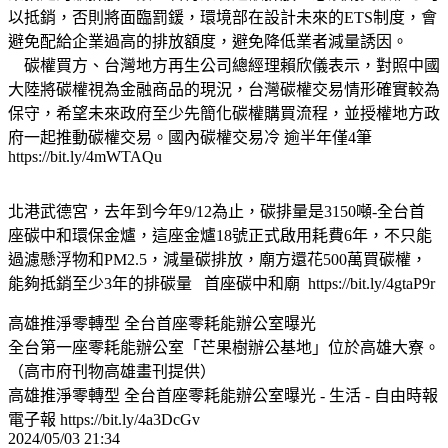
以抵銷，否則將面臨罰鍰，環境部在設計未來的ETS制度，會
避免配給企業過高的排放額度，避免降低業者減量誘因。
碳權買方、台灣地方再生公司總經理賴欣儀表示，對照中國
大陸將碳權視為金融商品的現況，台灣碳權交易情形確實較為
保守，希望未來政府至少先簡化碳權購買流程，並授權地方政
府一起推動碳權交易。國內碳權交易冷 逾半年僅4筆
https://bit.ly/4mWTAQu
北港武德宮，去年到今年9/12為止，碳排量是3150噸-全台首
座碳中和環保金爐，這座金爐18號正式啟用耗費6年，不只能
過濾懸浮物和PM2.5，減量碳排放，廟方還花500萬買碳權，
能夠抵銷至少3年的排碳量 首座碳中和廟 https://bit.ly/4gtaP9r
高雄推淨零轉型 全台首座零耗能辦公室曝光
全台第一座零耗能辦公室「芒果樹辦公基地」位於高雄大寮。
（高市府刊物高雄畫刊提供）
高雄推淨零轉型 全台首座零耗能辦公室曝光 - 生活 - 自由時報
電子報 https://bit.ly/4a3DcGv
2024/05/03 21:34