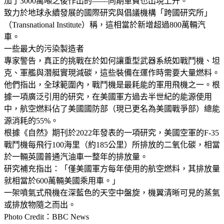
加了3000萬噸之後作出的——同期軍費也出現上升。
致力於地球永續發展的國際研究與倡議機構「跨國研究所」
（Transnational Institute）稱，這相當於新增超過800萬輛汽
車。
一些最大的污染製造者
專家警告，真正的挑戰在於如何讓重型武器系統如戰鬥機、坦
克、軍艦與潛艇實現減碳，這些裝備在運作時需要大量燃料。
他們指出，全球範圍內，戰鬥機是最耗能的軍用飛機之一。根
據一項廣泛引用的研究，在美國軍方過去半世紀的能源使用
中，航空燃料佔了美國國防部（現已更名為美國戰爭部）總能
源消耗的55%。
根據《自然》期刊於2022年發表的一項研究，美國空軍的F-35
戰鬥機每飛行100海里（約185公里）所排放的二氧化碳，相當
於一輛英國普通汽油車一整年的排放量。
研究補充指出：「僅美國軍方每年使用的航空燃料，其排放量
就相當於600萬輛美國乘用車。」
一架噴氣式飛機在深藍色的天空中盤旋，機翼清晰可見的蒸氣
或排放物隨之而出。
Photo Credit：BBC News