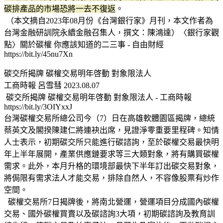
碳排產品的市場恐將一去不復返
。
（本文摘自2023年08月份《台灣銀行家》月刊，本文作者為
台灣金融研訓院永續金融召集人，撰文：陳鴻達）〈銀行家觀
點〉關於碳權 你應該知道的二三事 - 自由財經
https://bit.ly/45nu7Xn
碳交所揭牌 碳權交易明年啓動 對象限法人
工商時報 呂雪彗 2023.08.07
碳交所揭牌 碳權交易明年啓動 對象限法人 - 工商時報
https://bit.ly/3OIYxxJ
台灣碳權交易所總公司今（7）日在高雄軟體園區揭牌，總統
蔡英文及閣揆陳建仁將連袂出席，見證淨零重要里程碑。知情
人士表示，初期碳交所只能進行碳諮詢，至於碳權交易最快明
年上半年展開，產業供應鏈要求等三大類對象，將有購買碳權
需求。此外，本月升格的環境部最快下半年訂出碳交易對象，
將侷限有需求法人才能交易，排除自然人，不容像股票有炒作
空間。
碳權交易所7日揭牌後，將南北營運，營運項目分成國內碳權
交易、國外碳權買賣以及碳諮詢3大項，初期碳諮詢及教育訓