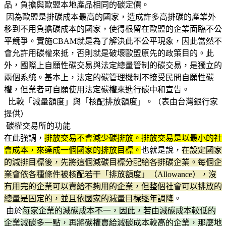
品，負擔與歐盟本地產品相同的碳定價。
因為歐盟是排碳成本最高的國家，造成許多高排碳的產業外
移到不用負擔碳成本的國家，使得根留在歐盟的企業面臨不公
平競爭。實施CBAM就是為了解決此不公平現象，因此當然不
會允許用碳權來抵，否則就是破壞歐盟原先的政策目的。此
外，國際上自願性碳交易與法定總量管制的碳交易，是獨立的
兩個系統。基本上，法定的碳管理機制不接受民間自願性碳
權，但業者可自願使用法定碳權來進行碳中和宣告。
比較「減量額度」與「核配排放額度」。（表由台灣銀行家
提供）
碳權交易所的功能
在此強調，
排放交易不會減少碳排放。排放交易是以最小的社
會成本，來達成一個國家的排放目標。
也就是說，
在設定國家
的減排目標後，先將這個減碳目標分配給各排碳企業。每個企
業會依各種條件被核配若干「排放額度」（Allowance），沒
有用完的企業可以賣給不夠用的企業，但整個社會可以排放的
總量是固定的，並且依國家的減量目標逐年調降
。
由於
每家企業的減碳成本不一，因此，若由減碳成本較低的
企業減碳多一點，再將碳權賣給減碳成本較高的企業，那麼地