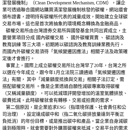
潔發展機制」（Clean Development Mechanism, CDM），讓企
業可透過聯合國網站購買清潔發展機制核發的碳權，網站還會
頒布證書，證明持有碳權所代表的減量成效，開始建立全球碳
交易市場。這也是首次將抽象的環境概念轉換為金融商品。
碳權交易所由台灣證券交易所與國發基金共同出資成立，主
要營業項目分成 國內碳權交易 、 國外碳權買賣 、 碳諮詢及
教育訓練 等三大項，初期將以碳諮詢及教育訓練業務先行，
而國內外碳權交易須待「氣候變遷因應法」相關子法及政策確
定後才會進行。
事實上，國際上成立碳權交易所比台灣早了20年，台灣之所
以選在今年成立，跟今年1月立法院三讀通過「氣候變遷因應
法」有關， 其中「減量額度抵換與交易」相關子法訂定，需
搭配碳權交易所 。像是企業透過自願性減碳專案取得碳權
（又稱減量額度），可以抵減環評開發增加的溫室氣體排放、
碳費抵減，此時碳權就會有轉移、交易或拍賣的需求。
第二個原因，是企業追求ESG（指環境保護、社會責任和公
司治理） ，設定達成碳中和（指二氧化碳排放量達到平衡正
負抵消）的年份目標，或是推出碳中和產品。當企業自身減碳
達到極限時，就會需要對外購買碳權來抵減，交易平台的需求