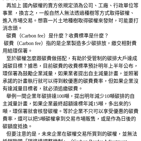
再加上 國內碳權的賣方依規定須為公司、工廠、行政單位等
事業 ，換言之，一般自然人無法透過種樹等方式取得碳權、
進入市場交易。想靠一片土地種樹取得碳權來發財，可能要打
消念頭。
碳費（Carbon fee）是什麼？收費標準是什麼？
碳費（Carbon fee）指的是企業製造多少碳排放，繳交相對費
用給環保署。
至於碳權怎麼跟碳費做搭配，有助於受管制的碳排大戶達成
減碳目標？據悉，目前碳費的收費標準預計明年上半年公布，
環保署為鼓勵企業減量，如果業者提出自主減量計畫，並照著
承諾的計畫執行就可以得到較優惠的碳費費率，但如果企業沒
有達減量目標者，就必須追繳碳費。
舉例一間企業年碳排達100噸，提出明年減少10噸碳排的自
主減量計畫，如果企業最終超額達標年減15噸，多出來的5
噸，環保署就會核發碳權。等於企業不只可以享受優惠的碳費
費率，還可以把5噸碳權拿到交易市場販售，或是作為日後的
碳額度抵換。
但要注意的是，未來企業在碳權交易所買到的碳權，並無法