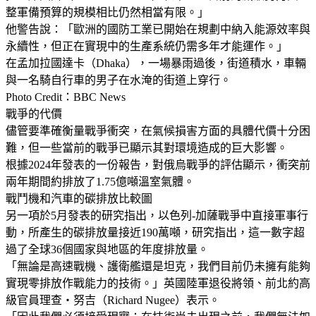
整軍備預算的規模相比仍然相當有限。」
他警告說：「歐洲的國防工業已開始在規劃中納入能源效率與
永續性，但正在實現中的生產系統仍需多年才能運作。」
在孟加拉國達卡（Dhaka），一場暴雨過後，街道積水，車輛
與一名騎自行車的男子在水淹的街道上穿行。
Photo Credit：BBC News
戰爭的代價
儘管要準確衡量戰爭衝突，在氣候損害方面的具體代價十分困
難，但一些當前的戰爭已顯示其對環境造成的巨大影響。
根據2024年發表的一份報告，對俄烏戰爭的評估顯示，衝突前
兩年期間約排放了1.75億噸溫室氣體。
戰鬥機和汽車的碳排放比較圖
另一項於5月發表的研究指出，以色列-加薩戰爭中直接軍事行
動，所產生的碳排放量接近190萬噸，研究指出，這一數字超
過了全球36個國家與地區的年度排放量。
「無論是高速戰機、護衛艦還是坦克，我們目前仍未擁有能夠
實現零排放作戰能力的技術。」英國陸軍退役將領、前北約高
級官員理查・努吉（Richard Nugee）表示。