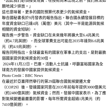
「因此我們必須接受現實：在技術尚未出現之前，我們無法如
願地減少排放。」
這也意味著，更多的國防預算代表更少的氣候資金。
聯合國秘書長於9月發表的報告指出，聯合國永續發展目標的
年度資金缺口已達4兆（萬億）美元（其中一半是能源與氣候
相關的資金短缺）。
報告進一步警告，資金缺口在未來幾年將擴大至6.4兆美元
（約4.7兆英鎊），而全球軍費支出可能在2035年達到6.6兆美
元（約4.9兆英鎊）。
報告同時指出，全球最富有的國家在軍事上的支出，是對最脆
弱國家提供氣候資金的30倍。
2024年11月22日，巴庫。活動人士抗議，呼籲富裕國家為全
球南方的發展中國家提供氣候資金。
Photo Credit：BBC News
在最近於亞塞拜然舉行的第29屆聯合國氣候變遷大會
（COP29）後，發達國家同意在2035年前每年提供3000億美元
（約2480億英鎊）氣候資金；然而，發展中國家表示，為了應
對氣候變遷最嚴重的影響，每年所需資金超過1兆美元（約
7410億英鎊）。