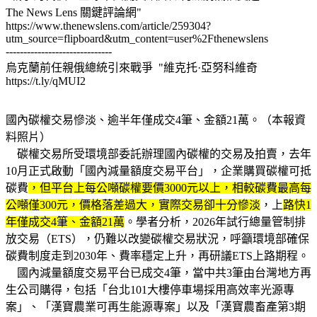
The News Lens 關鍵評論網"
https://www.thenewslens.com/article/259304?
utm_source=flipboard&utm_content=user%2Fthenewslens
------------------------------
烏克蘭前任親俄總統引來戰爭 "維克托·亞努科維奇
https://t.ly/qMUI2
國內碳權交易慘淡、逾半年僅成交4筆、金額21萬。（本報資
料照片）
碳權交易所受環境部委託辦理國內碳權的交易及拍賣，去年
10月正式啟動「國內減量額度交易平台」，企業購買碳權可抵
碳費
，但平台上每公噸碳權要價3000元以上，相較碳費最高每
公噸僅300元，價格落差過大，實際交易卻十分慘淡
，上
路快1
年僅成交4筆、金額21萬
。學者分析，2026年試行總量管制排
放交易（ETS），仍難以改變碳權交易狀況，呼籲環境部確保
碳費制度走到2030年、費率穩定上升，再研議ETS上路期程。
國內減量額度交易平台已成交4筆，當中共3筆由台灣地方再
生公司購得，包括「台北101大樓停車場採用高效率光源專
案」、「漢寶農業可再生能源專案」以及「漢寶農畜產第3期