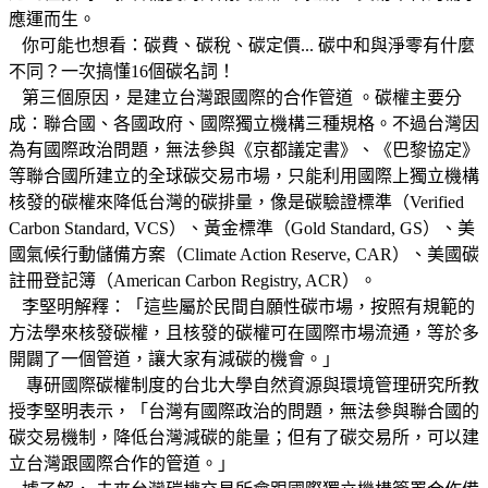
應運而生。
你可能也想看：碳費、碳稅、碳定價... 碳中和與淨零有什麼
不同？一次搞懂16個碳名詞！
第三個原因，是建立台灣跟國際的合作管道 。碳權主要分
成：聯合國、各國政府、國際獨立機構三種規格。不過台灣因
為有國際政治問題，無法參與《京都議定書》、《巴黎協定》
等聯合國所建立的全球碳交易市場，只能利用國際上獨立機構
核發的碳權來降低台灣的碳排量，像是碳驗證標準（Verified
Carbon Standard, VCS）、黃金標準（Gold Standard, GS）、美
國氣候行動儲備方案（Climate Action Reserve, CAR）、美國碳
註冊登記簿（American Carbon Registry, ACR）。
李堅明解釋：「這些屬於民間自願性碳市場，按照有規範的
方法學來核發碳權，且核發的碳權可在國際市場流通，等於多
開闢了一個管道，讓大家有減碳的機會。」
專研國際碳權制度的台北大學自然資源與環境管理研究所教
授李堅明表示，「台灣有國際政治的問題，無法參與聯合國的
碳交易機制，降低台灣減碳的能量；但有了碳交易所，可以建
立台灣跟國際合作的管道。」