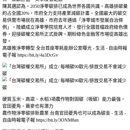
陳其邁認為，2050淨零碳排已成為世界各國共識，高雄排碳量
約占全國20%，市府全力支持產業減碳計畫，全國最大的碳交
易供需市場就在高雄，市府去年通過「淨零城市發展自治條
例」，陸續成立淨零學院培育人才、發行全國首檔政府綠色債
券，迎接碳權交易所正式掛牌，期盼綠色金融等市場從高雄出
發。
高雄推淨零轉型 全台首座零耗能辦公室曝光 - 生活 - 自由時報
電子報 https://bit.ly/4a3DcGv
硬質玉米、高粱、水稻3項農作物對固碳（吸碳）能力最強，
官田菱角、蕎麥也有潛力
農作物淨零碳排新農業 台南官田菱角也可以成為碳金 - 生活 -
自由時報電子報 https://bit.ly/3ONM8an