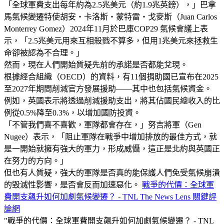
「全球軍費支出每年約為2.5兆美元（約1.9兆英鎊），」巴拿
馬氣候變遷特使胡安・卡洛斯・蒙特雷・戈麥斯（Juan Carlos
Monterrey Gomez）2024年11月於巴庫COP29 氣候會議上表
示，「2.5兆美元用來互相殺戮不算多，但用1兆美元來拯救生
命卻被認為不合理。」
然而，現在人們開始質疑先前的承諾是否都能兌現。
根據經合組織（OECD）的資料，有11個捐助國已宣布在2025
至2027年期間削減官方發展援助——其中也包括氣候資金。
例如，英國表示將透過削減援助支出，將其佔國民總收入的比
例從0.5%降至0.3%，以增加國防投資。
「不管我們喜不喜歡，軍隊都會存在，」努吉將軍（Gen
Nugee）表示，「阻止軍隊在戰爭中增加排放的最佳方式，就
是一開始就擁有強大的軍力，形成威懾，這正是北約與英國正
在努力的方向。」
但也有人質疑，強大的軍隊是否真的能保護人們免受氣候崩潰
的毀滅性影響，是否會反而加速惡化。
戰爭的代價：全球軍
費開支飆升如何加劇氣候變遷？ - TNL The News Lens 關鍵評
論網
"戰爭的代價：全球軍費開支飆升如何加劇氣候變遷？ - TNL