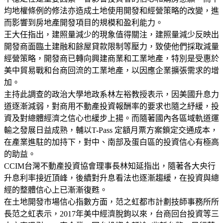
均地權條例的修法亦造成土地使用開發和經營策略的改變，進
而影響到房地產開發項目的規模和盈利能力。
王大任指出，建照量減少的現象值得關注，建照量減少反映出
開發商面臨土建融和餘屋貸款限制等壓力，致使他們採取減量
經營策略，開發商已轉向興建商業和工業地產，特別是受惠於
美中貿易戰和台商回流的工業地產，以因應企業擴張需求的增
加。
主持此調查的政治大學地政系林左裕教授表示，因美國升息力
道逐漸減弱，對商用不動產投資報酬率的要求也隨之紓緩，投
資及對總體經濟之信心也緩步上揚。而隨著國內各區域軌道運
輸之發展日益成熟，輔以T-Pass 定額月票方案鎖定交通成本，
在產業進駐的加持下，對中、南部及蛋白區的投資信心有極高
的助益。
CCIM台灣不動產投資協會理事長林知延指出，隨著各大央行
升息利率接近頂峰，後續對升息看法也逐漸趨緩，在投資與總
經的整體信心上已漸漸復甦。
在土地開發市場信心指數方面，范之虹都市計劃技師事務所所
長范之虹表示，2017年美中經濟脫鉤以來，台商回台投資等三