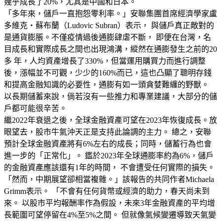
幾乎成長了20%，尤其是中國和日本。
「多年來，儲戶一直抱怨零利率。」安聯集團首席經濟學家盧
多維克‧蘇布蘭（Ludovic Subran）表示， 與儲戶真正敵對的
是通貨膨脹。不僅疫情過後通膨肆虐不斷， 即便在台灣，名
目成長和實際成長之間也出現鴻溝，縱然在通膨發生之前的20
多 年，人均資產增長了330%，但當運用購買力而進行調整
後，漲幅並不可觀，少少的160%而已，這也凸顯了聰明存錢
和提高金融知識的必要性，通膨有如一頭貪婪難纏的野獸。
以長期儲蓄來說，倘若沒有一些推力和專業建議，大部分的儲
戶都可能很辛苦。
繼2022年衰退之後，全球金融資產可望在2023年恢復成長。放
眼望去，股市牛氣沖天正是支持此論調的主力。 總之，安聯
預計全球金融資產將有6%左右的成長；同時，儲蓄行為也會
進一步的「正常化」。 鑑於2023年全球通膨率約為6%，儲戶
的金融資產應該還有1年的時間， 不會遭受任何實際的損失。
「然而，中期展望卻相當複雜。」該報告的共同作者Michaela
Grimm表示。 「不會有任何貨幣或經濟的助力，春天尚未到
來。 以股市平均報酬率作為假設，未來3年金融資產的平均增
長範圍可望停留在4%至5%之間。 但就像氣候變遷導致天氣變