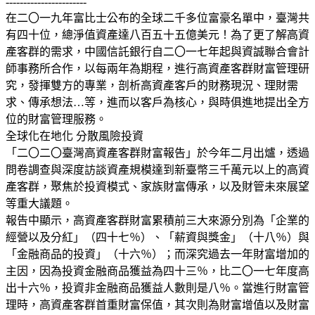
-----------------------
在二〇一九年富比士公布的全球二千多位富豪名單中，臺灣共
有四十位，總淨值資產達八百五十五億美元！為了更了解高資
產客群的需求，中國信託銀行自二〇一七年起與資誠聯合會計
師事務所合作，以每兩年為期程，進行高資產客群財富管理研
究，發揮雙方的專業，剖析高資產客戶的財務現況、理財需
求、傳承想法…等，進而以客戶為核心，與時俱進地提出全方
位的財富管理服務。
全球化在地化 分散風險投資
「二〇二〇臺灣高資產客群財富報告」於今年二月出爐，透過
問卷調查與深度訪談資產規模達到新臺幣三千萬元以上的高資
產客群，聚焦於投資模式、家族財富傳承，以及財管未來展望
等重大議題。
報告中顯示，高資產客群財富累積前三大來源分別為「企業的
經營以及分紅」（四十七％）、「薪資與獎金」（十八％）與
「金融商品的投資」（十六％）；而深究過去一年財富增加的
主因，因為投資金融商品獲益為四十三％，比二〇一七年度高
出十六％，投資非金融商品獲益人數則是八％。當進行財富管
理時，高資產客群首重財富保值，其次則為財富增值以及財富