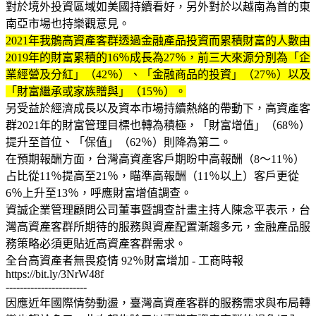
對於境外投資區域如美國持續看好，另外對於以越南為首的東
南亞市場也持樂觀意見。
2021年我鶻高資產客群透過金融產品投資而累積財富的人數由
2019年的財富累積的16％成長為27％，前三大來源分別為「企
業經營及分紅」（42％）、「金融商品的投資」（27％）以及
「財富繼承或家族贈與」（15％）。
另受益於經濟成長以及資本市場持續熱絡的帶動下，高資產客
群2021年的財富管理目標也轉為積極，「財富增值」（68％）
提升至首位、「保值」（62％）則降為第二。
在預期報酬方面，台灣高資產客戶期盼中高報酬（8～11％）
占比從11％提高至21％，瞄準高報酬（11％以上）客戶更從
6％上升至13％，呼應財富增值調查。
資誠企業管理顧問公司董事暨調查計畫主持人陳念平表示，台
灣高資產客群所期待的服務與資產配置漸趨多元，金融產品服
務策略必須更貼近高資產客群需求。
全台高資產者無畏疫情 92％財富增加 - 工商時報
https://bit.ly/3NrW48f
-----------------------
因應近年國際情勢動盪，臺灣高資產客群的服務需求與布局轉