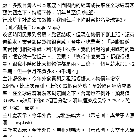
數，多數台灣人根本無感。而國內的經濟成長率在全球經濟悲
觀氛圍之下，持續下修，明年甚至保3無望。
行政院主計處公布數據，我國每戶平均財富排名全球第3。
（圖／翻攝自Google Maps）
晚餐時間民眾到餐廳，點餐結帳，但現在物價不斷上漲，讓荷
包縮水，業者跟民眾都很有感。台中小吃業者：「通膨關係
其實我們相對來說，利潤減少很多，我們相對的會把既有的單
價，把它做一點提升。」民眾：「覺得什麼東西，都變得很
貴，跟我小時候比大概物價都是兩、三倍，一個月薪水加1、2
千塊，但一個月花費多3、4千塊。」
主計處公布，今年外食費與房租漲幅擴大，物價年增率
2.94%，比上次預測，上修0.02個百分點；至於國內經濟成長
率，在全球經濟瀰漫悲觀氛圍之下，台灣也不例外，預測值
3.06%，較8月下修0.7個百分點，明年經濟成長率 2.75%，確
定「保3」無望。
主計處表示，今年外食、房租漲幅大。（示意圖，與當事人無
關／Unsplash）
主計處表示，今年外食、房租漲幅大。（示意圖，與當事人無