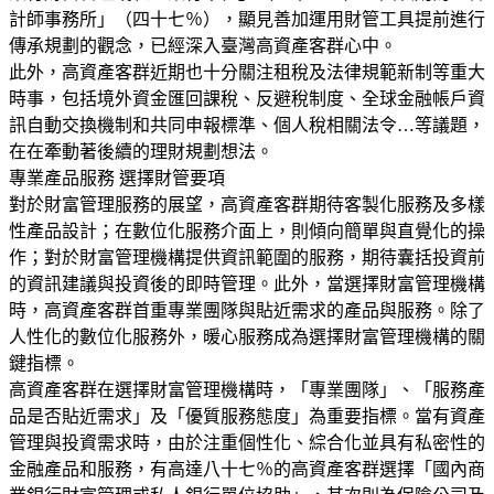
計師事務所」（四十七％），顯見善加運用財管工具提前進行
傳承規劃的觀念，已經深入臺灣高資產客群心中。
此外，高資產客群近期也十分關注租稅及法律規範新制等重大
時事，包括境外資金匯回課稅、反避稅制度、全球金融帳戶資
訊自動交換機制和共同申報標準、個人稅相關法令…等議題，
在在牽動著後續的理財規劃想法。
專業產品服務 選擇財管要項
對於財富管理服務的展望，高資產客群期待客製化服務及多樣
性產品設計；在數位化服務介面上，則傾向簡單與直覺化的操
作；對於財富管理機構提供資訊範圍的服務，期待囊括投資前
的資訊建議與投資後的即時管理。此外，當選擇財富管理機構
時，高資產客群首重專業團隊與貼近需求的產品與服務。除了
人性化的數位化服務外，暖心服務成為選擇財富管理機構的關
鍵指標。
高資產客群在選擇財富管理機構時，「專業團隊」、「服務產
品是否貼近需求」及「優質服務態度」為重要指標。當有資產
管理與投資需求時，由於注重個性化、綜合化並具有私密性的
金融產品和服務，有高達八十七％的高資產客群選擇「國內商