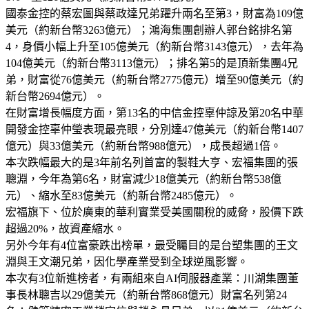
國泰金控的蔡宏圖與蔡政達兄弟躍升兩名至第3，財富為109億
美元（約新台幣3263億元）；鴻海集團創辦人郭台銘排名第
4，身價小幅上升至105億美元（約新台幣3143億元），去年為
104億美元（約新台幣3113億元）；排名第5的是頂新集團4兄
弟，財富從76億美元（約新台幣2775億元）增至90億美元（約
新台幣2694億元）。
在財富增長幅度方面，第13名的中信金控辜仲諒及第20名中華
開發金控辜仲瑩表現最亮眼，分別達47億美元（約新台幣1407
億元）與33億美元（約新台幣988億元），成長超過1倍。
本次跌幅最大的是3年前名列首富的製鞋大亨、宏福集團的張
聰淵，今年為第6名，財富減少18億美元（約新台幣538億
元）、縮水至83億美元（約新台幣2485億元）。
宏福旗下、位於廣東的華利實業受美國關稅的威脅，股價下跌
超過20%，故資產縮水。
另外今年有4位富豪跌出榜單，最受矚目的是台塑集團的王文
淵與王文潮兄弟，因化學產業受到全球逆風影響。
本次有3位新進榜者，有兩組來自AI伺服器產業：川湖集團董
事長林聰吉以29億美元（約新台幣868億元）財富名列第24