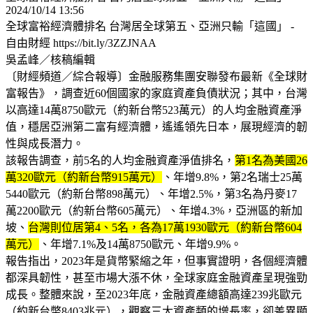
2024/10/14 13:56
全球富裕經濟體排名 台灣居全球第五、亞洲只輸「這國」 -
自由財經 https://bit.ly/3ZZJNAA
吳孟峰／核稿編輯
〔財經頻道／綜合報導〕金融服務集團安聯發布最新《全球財
富報告》，調查近60個國家的家庭資產負債狀況；其中，台灣
以高達14萬8750歐元（約新台幣523萬元）的人均金融資產淨
值，穩居亞洲第二富有經濟體，遙遙領先日本，展現經濟的韌
性與成長潛力。
該報告調查，前5名的人均金融資產淨值排名，
第1名為美國26
萬320歐元（約新台幣915萬元）
、年增9.8%，第2名瑞士25萬
5440歐元（約新台幣898萬元）、年增2.5%，第3名為丹麥17
萬2200歐元（約新台幣605萬元）、年增4.3%，亞洲區的新加
坡、
台灣則位居第4、5名，各為17萬1930歐元（約新台幣604
萬元）
、年增7.1%及14萬8750歐元、年增9.9%。
報告指出，2023年是貨幣緊縮之年，但事實證明，各個經濟體
都深具韌性，甚至市場大漲不休，全球家庭金融資產呈現強勁
成長。整體來說，至2023年底，金融資產總額高達239兆歐元
（約新台幣8403兆元），觀察三大資產類的增長率，卻差異顯