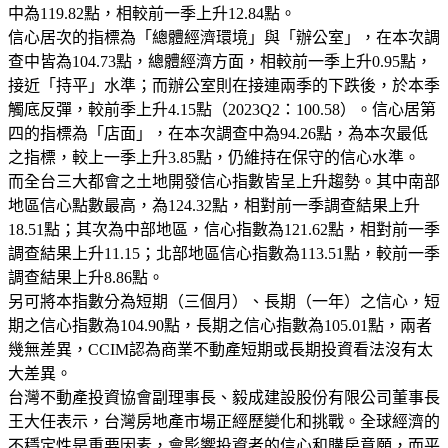
中為119.82點，相較前一季上升12.84點。
信心居次的指標為「總體經濟環境」與「辦公室」，在本次調
查中皆為104.73點，總體經濟方面，相較前一季上升0.95點，
接近「持平」水準；而辦公室則在接連兩季的下跌後，於本季
觸底反彈，較前季上升4.15點（2023Q2：100.58）。信心居第
四的指標為「店面」，在本次調查中為94.26點，為本次最低
之指標，較上一季上升3.85點，仍維持在保守的信心水準。
而全台三大都會之土地開發信心指數皆呈上升趨勢。其中南部
地區信心點數最高，為124.32點，相對前一季調查結果上升
18.51點；其次為中部地區，信心指數為121.62點，相對前一季
調查結果上升11.15；北部地區信心指數為113.51點，較前一季
調查結果上升8.86點。
另可將本指數分為短期（三個月）、長期（一年）之信心，短
期之信心指數為104.90點，長期之信心指數為105.01點，兩者
幾無差異，CCIM認為商業不動產短期或長期投資看法沒有太
大差異。
台灣不動產投資協會副理事長、毅成建設股份有限公司董事長
王大任表示，台灣房地產市場正經歷變化和挑戰。全球經濟的
不穩定性是重要因素，會影響投資者的信心和購房意願，而平