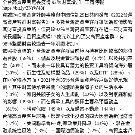
全台高資產者無畏疫情 92％財富增加 - 工商時報
https://bit.ly/3NrW48f
資誠PwC聯合會計師事務與中國信託29日共同發布《2022台灣
高資產客群財富報告》。多數台灣高資產客群雖認為疫情影響
其財富投資策略，但高達92％台灣高資產客群在近一年財富有
成長趨勢；且資產規模1.5億元以上的頂尖高資產客群，有
98％整體財富較過去一年明顯增加。
依照投資標的，台灣高資產客群目前境內持有比例較高的部位
為台股（59％）、儲蓄及現金管理類投資（42％）以及共同基
金（40％）。而未來一年較具有潛力的投資工具將傾向海外股
（30％）、衍生性及結構型商品（29％）以及ETF（28％）。
在財富傳承方面，2021年有35％台灣高資產客戶做好傳承規
劃，其中財富傳承者最關心的議題為保障子女的生活水平
（50％）、如何兼顧子女的人生規劃（42％）以及對家庭和諧
的影響（39％），而在傳承工具的選擇主要為預留動產
（61％）、購買保險（49％）以及購置不動產（44％）。
台灣高資產客戶認為，影響全球化投資的四大因素為新冠疫情
（57％）、美國聯準會Fed利率政策升降息（43％）、潛在金
融系統性風險（23％）、國際油價波動（22％）；高資產客戶