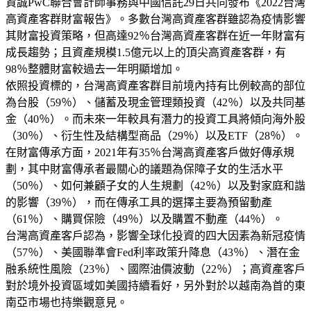
資誠PwC聯合會計師事務與中國信託29日共同發布《2022台灣
高資產客群財富報告》。多數台灣高資產客群雖認為疫情影響
其財富投資策略，但高達92％台灣高資產客群在近一年財富有
成長趨勢；且資產規模1.5億元以上的頂尖高資產客群，有
98％整體財富較過去一年明顯增加。
依照投資標的，台灣高資產客群目前境內持有比例較高的部位
為台股（59％）、儲蓄及現金管理類投資（42％）以及共同基
金（40％）。而未來一年較具有潛力的投資工具將傾向海外股
（30％）、衍生性及結構型商品（29％）以及ETF（28％）。
在財富傳承方面，2021年有35％台灣高資產客戶做好傳承規
劃，其中財富傳承者最關心的議題為保障子女的生活水平
（50％）、如何兼顧子女的人生規劃（42％）以及對家庭和諧
的影響（39％），而在傳承工具的選擇主要為預留動產
（61％）、購買保險（49％）以及購置不動產（44％）。
台灣高資產客戶認為，影響全球化投資的四大因素為新冠疫情
（57％）、美國聯準會Fed利率政策升降息（43％）、潛在金
融系統性風險（23％）、國際油價波動（22％）；高資產客戶
對於境外投資區域如美國持續看好，另外對於以越南為首的東
南亞市場也持樂觀意見。