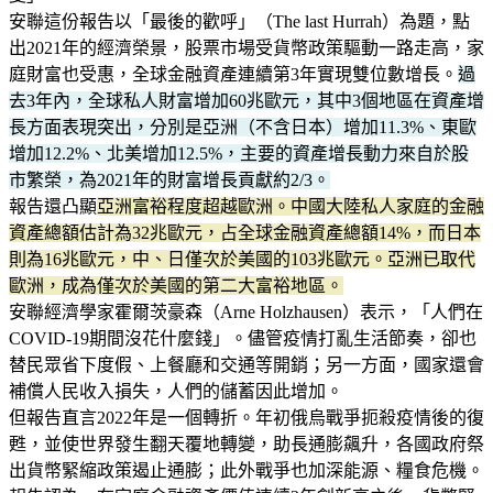
安聯這份報告以「最後的歡呼」（The last Hurrah）為題，點
出2021年的經濟榮景，股票市場受貨幣政策驅動一路走高，家
庭財富也受惠，全球金融資產連續第3年實現雙位數增長。
過
去3年內，全球私人財富增加60兆歐元，其中3個地區在資產增
長方面表現突出，分別是亞洲（不含日本）增加11.3%、東歐
增加12.2%、北美增加12.5%，主要的資產增長動力來自於股
市繁榮，為2021年的財富增長貢獻約2/3。
報告還凸顯
亞洲富裕程度超越歐洲。中國大陸私人家庭的金融
資產總額估計為32兆歐元，占全球金融資產總額14%，而日本
則為16兆歐元，中、日僅次於美國的103兆歐元。亞洲已取代
歐洲，成為僅次於美國的第二大富裕地區。
安聯經濟學家霍爾茨豪森（Arne Holzhausen）表示，「人們在
COVID-19期間沒花什麼錢」。儘管疫情打亂生活節奏，卻也
替民眾省下度假、上餐廳和交通等開銷；另一方面，國家還會
補償人民收入損失，人們的儲蓄因此增加。
但報告直言2022年是一個轉折。年初俄烏戰爭扼殺疫情後的復
甦，並使世界發生翻天覆地轉變，助長通膨飆升，各國政府祭
出貨幣緊縮政策遏止通膨；此外戰爭也加深能源、糧食危機。