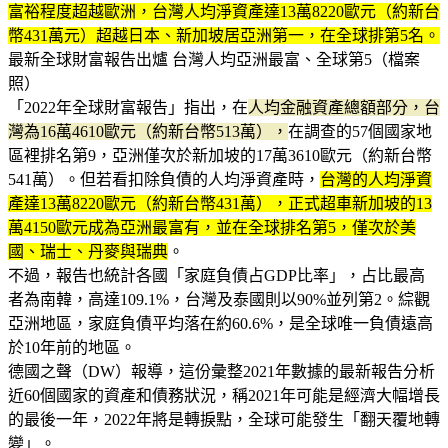
富裕程度超越歐洲，台灣人均淨資產達13萬8220歐元（約新台
幣431萬元）超越日本、新加坡居亞洲第一，在全球排第5名。
最新全球財富報告出爐 台灣人均亞洲最富、全球第5（檔案
照）
「2022年全球財富報告」指出，在
人均金融資產總額部分，台
灣為16萬4610歐元（約新台幣513萬），
在調查的57個國家地
區裡排名第9，亞洲僅次於新加坡的17萬3610歐元（約新台幣
541萬）。但若看扣除負債的人均淨資產時，
台灣的人均淨資
產達13萬8220歐元（約新台幣431萬），正式超車新加坡的13
萬4150歐元成為亞洲最富有，並在全球排名第5，僅次於美
國、瑞士、丹麥與瑞典
。
不過，報告也統計各國「家庭負債占GDP比率」，占比最高
者為南韓，高達109.1%，台灣及泰國則以90%並列第2。綜觀
亞洲地區，家庭負債平均落在約60.6%，是全球唯一負債遠高
於10年前的地區。
德國之聲（DW）報導，這份彙整2021年數據的最新報告分析
近60個國家的資產和債務狀況，稱2021年可能是經濟大幅增長
的最後一年，2022年將是轉捩點，全球可能發生「翻天覆地轉
變」。