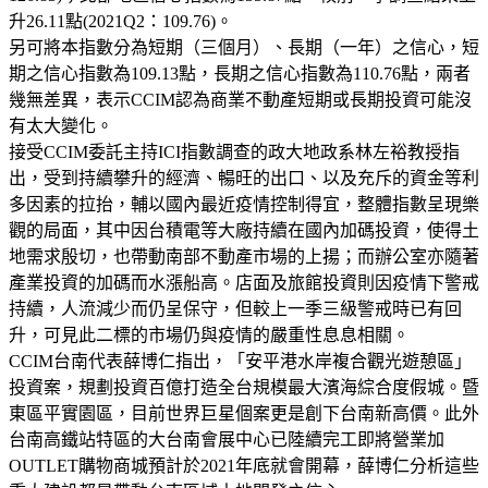
升26.11點(2021Q2：109.76)。
另可將本指數分為短期（三個月）、長期（一年）之信心，短
期之信心指數為109.13點，長期之信心指數為110.76點，兩者
幾無差異，表示CCIM認為商業不動產短期或長期投資可能沒
有太大變化。
接受CCIM委託主持ICI指數調查的政大地政系林左裕教授指
出，受到持續攀升的經濟、暢旺的出口、以及充斥的資金等利
多因素的拉抬，輔以國內最近疫情控制得宜，整體指數呈現樂
觀的局面，其中因台積電等大廠持續在國內加碼投資，使得土
地需求殷切，也帶動南部不動產市場的上揚；而辦公室亦隨著
產業投資的加碼而水漲船高。店面及旅館投資則因疫情下警戒
持續，人流減少而仍呈保守，但較上一季三級警戒時已有回
升，可見此二標的市場仍與疫情的嚴重性息息相關。
CCIM台南代表薛博仁指出，「安平港水岸複合觀光遊憩區」
投資案，規劃投資百億打造全台規模最大濱海綜合度假城。暨
東區平實園區，目前世界巨星個案更是創下台南新高價。此外
台南高鐵站特區的大台南會展中心已陸續完工即將營業加
OUTLET購物商城預計於2021年底就會開幕，薛博仁分析這些