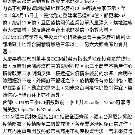
重大建設都是帶動台南區域土地開發之信心。
力霸不動產投資顧問總經理彭彥祥CCIM都更專家表示，至
2021年9月15日止，雙北危老重建案已達854億，都更案852
億，總計1706億，且因疫情關係產業訂單大量湧入，購地建廠
辦大樓續增，故反應出全台土地開發信心指數大增。
CCIM(ICI)商業不動產投資信心指數委員會主委彭彥祥研判北
部地區土地整合開發將續熱三年以上，另六大都會區也會升
溫。
大慶票券金融副董事長CCIM莊榮芳指出房地產投資是前瞻指
標，反應對台灣經濟前景的樂觀程度。第三季商業不動產信心
指標較第二季明顯反彈，接近這波疫情來襲前的水準，說明在
總體經濟不差、外銷訂單暢旺之下，疫情獲得有效控制後，體
現在對商用不動產的需求上，如未來台灣疫情仍控制得宜，整
體信心指標再往上亦不意外。
台灣CCIM第三季ICI指數較前一季上升25.52點 - Yahoo奇摩時
尚美妝 https://bit.ly/35mUsvk
CCIM理事長林知延指出ICI指數全面齊漲，顯示台灣逐步擺脫
疫情陰霾，疫情降至二級警戒後，各產業逐漸回復正常運作，
尤其內用重新開放勢必帶動商用不動產投資需求，若未來疫情