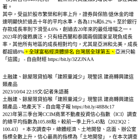
著。
其中，受益於股市繁榮和利率上升，證券與保險/退休金的增
速明顯快於過去十年的平均水準，各為11%和6.2%。至於銀行
存款成長率則下滑至4.6%，創過去20年來的最低增幅之一。
2023年的復甦廣泛，只有紐西蘭和泰國兩個國家呈現負成長
率，其他所有地區的成長相對均勻，尤其是亞洲和北美，成長
都超過8%
。全球富裕經濟體排名 台灣居全球第五、
亞洲只輸
「這國」 - 自由財經 https://bit.ly/3ZZJNAA
土融建、餘屋限貸掐喉「建照量減少」現警訊 建商轉興建這
類產品
2023/10/04 22:19文/記者朱語蕎
土融建、餘屋限貸掐喉「建照量減少」現警訊 建商轉興建這
類產品 - 地產天下 - 自由電子報 https://bit.ly/48B8c17
2023年第三季台灣CCIM商業不動產投資信心指數（ICI）調查
的總平均指數為105.88點。較前一季上升5.45點（2023Q2：
100.43）。本次調查中，總體經濟、土地開發、店面、辦公室
指標全數上升，信心最高的指標為「土地開發」，在本次調查