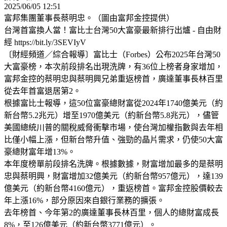
2025/06/05 12:51
富邦集團董事長蔡明忠。（圖由富邦金控提供）
台灣首富換人當！富比士台灣50大富豪最新排行出爐 - 自由財
經 https://bit.ly/3SEVIyV
〔財經頻道／綜合報導〕富比士（Forbes）公布2025年台灣50
大富豪榜，本次前段排名出現洗牌，有36位上榜者身家增加，
富邦金控的蔡明忠與蔡明興兄弟重返榜首，廣達董事長林百里
從去年首富退居第2。
根據富比士報導，這50位富豪總財富從2024年1740億美元（約
新台幣5.2兆元）增至1970億美元（約新台幣5.8兆元），儘管
美國總統川普的關稅威脅衝擊市場，使台灣加權指數與去年相
比僅小幅上漲，但新台幣升值、強勁的晶片需求，仍使50大富
豪總財富年增13%。
本年度榜單前段排名洗牌。根據數據，財富增加最多的是蔡明
忠與蔡明興，財富增加32億美元（約新台幣957億元），達139
億美元（約新台幣4160億元），重返榜首。富邦金控股價較去
年上漲16%，部分原因來自銀行業務的擴張。
去年榜首、今年第2的廣達董事長林百里，個人的總財富成長
8%，至126億美元（約新台幣3771億元）。