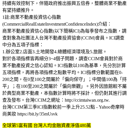
持續有效控制下，伴隨政府推出振興五倍券，整體商業不動產
有望持續推升。
1註:商業不動產投資信心指數
(CommercialRealEstateInvestmentConfidenceIndex)介紹：
商業不動產投資信心指數(以下簡稱ICI)為每季發布之指數，調
查對象為社團法人台灣不動產投資協會(CCIM)會員。ICI調查
中分為五項子指標：
1.辦公室2.店面3.土地開發4.總體經濟環境及5.旅館。
對於各項指標皆再細分3~4個子問題，調查CCIM會員對於商
業不動產投資之信心認知。ICI指數以100為基準，先分別計算
五項指標，再將各項指標之點數平均。ICI指標分數範圍在0-
200之間，在0至100之間屬於「偏向保守」；中間值100為「持
平」；在100至200之間屬於「偏向樂觀」。另外因旅館較不屬
於典型商業不動產，本指數計算時將不採計，但仍對其進行調
查及發布。台灣CCIM之網址：http://ccimtaiwan.org.tw.
台灣CCIM第三季ICI指數較前一季上升25.52點 - Yahoo奇摩時
尚美妝 https://bit.ly/35mUsvk
全球第5富有國 台灣人均金融資產淨值480萬