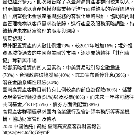
變也趨於多元，此次報告除了以臺灣高資產客群的視角切入，
也更細緻地以資產規模與職業類型進行兩種維度的客群區隔分
析，期望強化金融產品與服務的客製化策略思維，協助國內財
富管理機構以客戶需求為依歸，進行產品及服務策略調整，持
續精進未來財富管理的廣度與深度。
調查發現：
境外配置資產的人數比例達73%，較2017年增加16%；境外投
資區域從過去的中國與美國等市場，逐步開始轉往「其他東
協」等新興市場
影響策略投資的四大因素為：中美貿易戰引發金融震盪
(78%)、台灣政經環境發展(40%)、FED宣布暫停升息(39%)、
潛在金融系統性風險(34%)
臺灣高資產客群目前持有比例較高的部位為保險(60%)、儲蓄
及現金管理類投資(51%)以及股票(48%)。而未來一年將可能往
共同基金／ETF(55%)、債券方面做配置(38%)
高資產客群積極尋求國內商業銀行及會計師事務所等專業機
構，協助財富管理及傳承
2020 中國信託 | 資誠 臺灣高資產客群財富報告
https://pwc.to/3qG9ymP