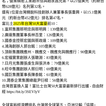
名；健策精密工業趙宗信與趙永昌兄弟，以21億美元（約新台
幣628億元）名列第32名。
還有1位是台灣精銳科技創辦人兼董事長張重興，以15.1億美
元（約新台幣452億元）排名第47名。
富比士
2025年台灣50大富豪
前10：
1.富邦集團蔡明忠與蔡明興：139億美元
2.廣達集團董事長林百里：126億美元
3.國泰金控蔡宏圖與蔡政達：109億美元
4.鴻海創辦人郭台銘：105億美元
5.頂新集團魏應州、魏應交、魏應充與魏應行：90億美元
6.宏福實業創辦人張聰淵：83億美元
7.日月光集團張虔生與張洪本：79億美元
8.旺中集團創辦人蔡衍明：69億美元
9.國巨集團董事長陳泰銘：61億美元
10.潤泰企業集團總裁尹衍樑：56億美元
台灣首富換人當！富比士台灣50大富豪最新排行出爐 - 自由財
經 https://bit.ly/3SEVIyV
全球富裕經濟體排名 台灣居全球第五、亞洲只輸「這國」