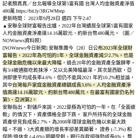
記者顏真真／台北報導全球第5富有國 台灣人均金融資產淨值
480萬 https://bit.ly/3RGWMmp
更新時間： 2023年9月28日 週四 下午2:47
▲安聯全球財富報告出爐，2022年台灣續居全球第5富有國家
人均金融資產淨產達14.16萬歐元、約新台幣480萬元。（圖／
NOWnews資料照）
[NOWnews今日新聞] 安聯集團今（28）日公
布2023年全球財
富報告，2022年為可怕的1年，全球金融資產減少2.7%，也是
全球金融危機以來最大降幅
，過去20年的金融資產全盤歸零，
有3/4被通膨吃乾抹淨，又以北美降幅最深，其次是西歐，亞
洲即便平均成長率4.6%，但仍不能與2021 年的10.2%相並論，
其中
台灣每戶家庭金融資產總額成長3.6%，人均金融資產淨
值高達14.16萬歐元、約新台幣480萬元，在最富有國家仍名列
第5、亞洲第2。
安聯指出，對儲戶來說，2022是極為可怕的一年。在「全面疲
軟」的情況下，資產價格全部下跌。 家戶所持有的全球金融
資產慘見負成長2.7%，為2008年環球金融危機以來最大跌
幅。不過，3大資產類的增長率卻差異顯著。 證券 (-7.3%) 和
保險/退休金 (-4.6%) 明顯受創，銀行存款卻強勁成長6%。 整