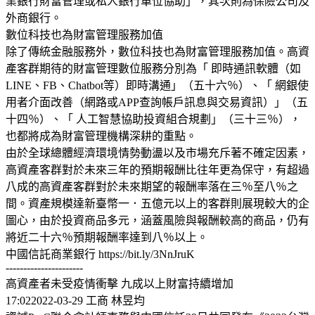
業銀行財富管理或私人銀行單位協助」，其次則為保險公司及
外商銀行。
數位科技也為財富管理服務加值
除了傳統金融服務外，數位科技也為財富管理服務加值。高資
產客群期待的財富管理數位服務分別為「 即時通訊軟體（如
LINE、FB、Chatbot等）即時溝通」（五十六％）、「 網銀使
用者介面改善（網路或APP查詢帳戶訊息與交易資訊）」（五
十四％）、「 人工智慧協助投資組合規劃」（三十三％），
也都將成為財富管理機構深耕的重點。
由於全球總體經濟環境情勢動盪以及市場充斥著不確定因素，
高資產客群對於未來三年的預期報酬比往年更為保守，有超過
八成的高資產客群對於未來期望的報酬率落在三％至八％之
間。資產規模達新臺幣一．五億元以上的客群則展現較大的企
圖心，由於投資商品多元，涵蓋風險與報酬較高的商品，仍有
將近二十六％預期報酬率達到八％以上。
中國信託商業銀行 https://bit.ly/3NnJruK
----------------------
高資產者未受疫情衝擊 九成以上財富持續增加
17:022022-03-29 工商 林昱均