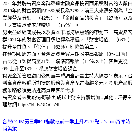
2021年我鶻高資產客群透過金融產品投資而累積財富的人數由
2019年的財富累積的16％成長為27％，前三大來源分別為「企
業經營及分紅」（42％）、「金融商品的投資」（27％）以及
「財富繼承或家族贈與」（15％）。
另受益於經濟成長以及資本市場持續熱絡的帶動下，高資產客
群2021年的財富管理目標也轉為積極，「財富增值」（68％）
提升至首位、「保值」（62％）則降為第二。
在預期報酬方面，台灣高資產客戶期盼中高報酬（8～11％）
占比從11％提高至21％，瞄準高報酬（11％以上）客戶更從
6％上升至13％，呼應財富增值調查。
資誠企業管理顧問公司董事暨調查計畫主持人陳念平表示，台
灣高資產客群所期待的服務與資產配置漸趨多元，金融產品服
務策略必須更貼近高資產客群需求
高資產者未受疫情衝擊 九成以上財富持續增加 - 其他 - 旺得富
理財網 https://bit.ly/3DrGsNl
台灣CCIM第三季ICI指數較前一季上升25.52點 - Yahoo奇摩時
尚美妝