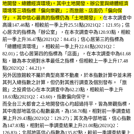
地開發、總體經濟環境)。其中土地開發、辦公室與總體經濟
環境等三項指標「偏向樂觀」；而旅館、店面仍「偏向保
守」。其中信心最高的指標仍為「土地開發」，
在本次調查中
高達147.46點，相較前一季上升25.51點(2021Q2：121.95)；信
心居次的指標為「辦公室」，在本次調查中為120.93點，相較
前一季上升36.47點(2021Q2：84.45)；信心居第三的指標為
「總體經濟環境」，相較前一季上升22.61點(2021Q2：
82.01)；信心居第四的指標為「店面」，在本次調查中為61.68
點，雖為本次絕對水準最低之指標，但相較上一季上升17.48
點(2021Q2：44.21)。
另外因旅館較不屬於典型商業不動產，於本指數計算中並未將
其列入總指數之計算，但仍對其進行調查及個別發布。「旅
館」之投資信心在本次調查中為62.23點，相較前一季上升
18.63點(2021Q2：43.60)，指數偏向保守。
而全台三大都會之土地開發信心均超過持平，皆為樂觀指標，
其中南部地區信心點數最高，為158.70點，相對前一季調查結
果上升29.43點(2021Q2：129.27)；其次為中部地區，信心指數
為147.83點，相對前一季調查結果上升21.00點(2021Q2：
126.83)；北部地區信心指數為135.87點，較前一季調查結果上