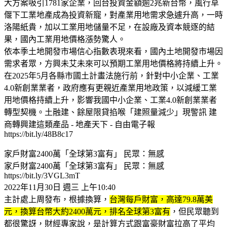
大方案吸引1781家企業，回台投資金額逾2兆新台幣，風行草
偃下工業地產成為投資新寵，對產業用地需求急遽升高，一時
洛陽紙貴，加以工業用地儲量不足，在設廠及資本競逐的結
果，國內工業用地價格漲勢驚人。
依本季土地開發市場信心指數表現來看，國內土地開發市場因
需求者眾，方興未艾未來可以預期工業用地價格將持續上升。
在2025年5月各縣市國土計畫法施行前，針對中小企業、工業
4.0新創業業者，政府應有更親近產業用地政策，以減緩工業
用地價格持續上升，影響我國中小企業、工業4.0新創業業者
轉型契機。土融建、餘屋限貸掐喉「建照量減少」現警訊 建
商轉興建這類產品 - 地產天下 - 自由電子報
https://bit.ly/48B8c17
家戶財富2400萬「全球第3富有」 民眾：無感
家戶財富2400萬「全球第3富有」 民眾：無感
https://bit.ly/3VGL3mT
2022年11月30日 週三 上午10:40
主計處上周發布，根據換算，
台灣
每戶財富，高達79.8萬美
元，換算台幣大約2400萬元，排名全球第3富有
，但民眾聽到
都很驚訝，財經專家說，是計算方式跟富豪財富拉高了平均