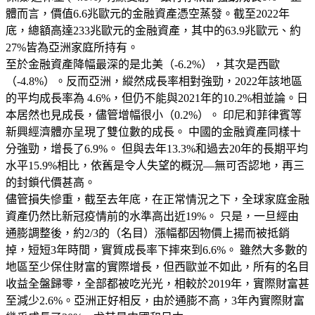
體而言，價值6.6兆歐元的金融資產憑空蒸發。截至2022年
底，總額高達233兆歐元的金融資產，其中的63.9兆歐元、約
27%皆為亞洲家庭所持有。
至於金融資產降幅最深的是北美（-6.2%），其次是西歐
（-4.8%）。反而亞洲，縱然成長率相對強勁，2022年該地區
的平均成長率為 4.6%，但仍不能與2021年的10.2%相並論。日
本居然也見成長，儘管增幅很小（0.2%）。 印尼和菲律賓等
新興經濟體亦呈現了雙位數的成長。 中國的金融資產同樣十
分強勁，增長了6.9%。 但與去年13.3%和過去20年的長期平均
水平15.9%相比，依舊是令人失望的概況—無可否認地，再三
的封鎖代價甚高。
儘管損失慘重，截至去年底，在正常情況之下，全球家庭金融
資產仍然比新冠疫情前的水準高出近19%。 只是，一旦經由
通膨調整後，約2/3的（名目）漲幅都因物價上揚而被抵銷
掉，短短3年時間，實質成長率下摔來到6.6%。 雖然大多數的
地區至少保住財富的實際增長，但西歐並不如此，所有的名目
收益全盤歸零，全部都被吃光光，相較於2019年，實際財富甚
至減少2.6%。亞洲正好相反，由於通膨不高，3年內實際財富