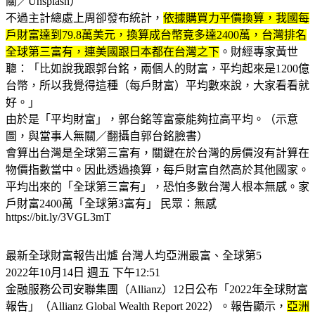
關／Unsplash）
不過主計總處上周卻發布統計，
依據購買力平價換算，我國每
戶財富達到79.8萬美元，換算成台幣竟多達2400萬，台灣排名
全球第三富有，連美國跟日本都在台灣之下
。財經專家黃世
聰：「比如說我跟郭台銘，兩個人的財富，平均起來是1200億
台幣，所以我覺得這種（每戶財富）平均數來說，大家看看就
好。」
由於是「平均財富」，郭台銘等富豪能夠拉高平均。（示意
圖，與當事人無關／翻攝自郭台銘臉書）
會算出台灣是全球第三富有，關鍵在於台灣的房價沒有計算在
物價指數當中。因此透過換算，每戶財富自然高於其他國家。
平均出來的「全球第三富有」，恐怕多數台灣人根本無感。家
戶財富2400萬「全球第3富有」 民眾：無感
https://bit.ly/3VGL3mT
最新全球財富報告出爐 台灣人均亞洲最富、全球第5
2022年10月14日 週五 下午12:51
金融服務公司安聯集團（Allianz）12日公布「2022年全球財富
報告」（Allianz Global Wealth Report 2022）。報告顯示，
亞洲