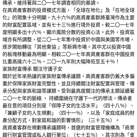
傳承，維持著與二〇一七年調查相同的基調。
在高資產客群的投資模式方面，「全球在地化」及「在地全球
化」的現象十分明顯，九十六％的高資產客群將臺灣作為主要
的財富配置區域，並有七十三％進行境外投資，較二〇一七年
度明顯多出十六％，顯示風險分散的投資心法。此外，投資區
域亦有所調整，從二〇一七年集中投資於中國與美國等市場，
逐步開始轉往「其他東協 」等新興市場。其中尤以投資中國
的板塊移動最為明顯，相較二〇一七年高資產客群在中國投資
比重高達六十二％，二〇一九年則大幅降低至五十％！
家族財富傳承 關注守護子女
關於近年來熱議的家族財富傳承議題，高資產客群仍舊大多偏
重於保障家族財富完整性，並且持續關注財富配置與管理、傳
承分配與家族和諧等課題。受到最高度關注的傳承主題延續著
二〇一七年的脈絡 ， 持續圍繞在守護下一代的想法，傳承者
最在意的項目分別是「保障子女的生活水平」（四十八％）、
「兼顧子女的人生規劃」（四十一％），以及「家庭成員的財
產分配方式，對家庭和諧的影響情形」（三十五％）。
高資產客群在規劃傳承議題時，首選的財富管理機構為「商業
銀行財富管理或私人銀行單位」（七十五％），其次則為「會