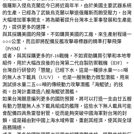
俄羅斯入侵烏克蘭迄今已將近兩年半，由於美國主要武器系統
的生產，已經為了武裝烏克蘭以擊退俄羅斯而飽受壓力，台灣
大幅增加軍事開支，將為顯著提升台灣本土軍事發展和生產能
力，提供更多的選擇。
與其採購美國的飛彈，不如購買美國的工廠，來生產射程達一
○○○公里，而且即將配備反艦攻擊尋標器的精準打擊飛彈
（PrSM）。
或者，與其採購更多的F-16戰機，不如資助購買引擎和本地零
組件，用於大幅改良後的台灣第二代自製防禦戰機（IDF）。
台灣自行研發的「慧龍」已經下水，這是一種排水量一○○噸
的無人水下載具（UUV）， 也是一艘無動力微型潛艇，用來
測試排水量二五○○噸的傳統動力攻擊潛艦「海鯤號」的技
術。台灣計畫建造八艘海鯤號潛艦。
如果台灣願意編列更多的國防預算，將可以打造一支由廿五艘
有動力慧龍無人水下載具組成的艦隊，這些水下無人載具可能
會配備四具魚雷發射管，從而能夠突破中國海軍對台灣的封
鎖，或是藉由對中國上海水域佈雷，重創其經濟，使其與全球
商務隔絕。