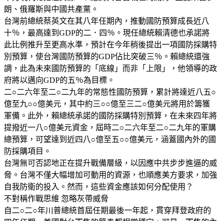
朗、俄羅斯與中國共產黨。
台灣前總統蔡英文在其八年任期內，推動國防預算成長近八
十％，最高達到GDP的二．四％。現任總統賴清德也承諾將
此比例推升至更高水準，預計在今年稍後提出一項國防採購特
別預算，使台灣國防預算的GDP佔比突破三％。賴總統還強
調，此為未來國防預算的「底線」而非「上限」，他領導的政
府將以邁向GDP的五％為目標。
二○二六年至二○二九年的常態性國防預算，累計將達近八五○
億至九○○億美元，其中約三○○億至三二○億美元將用於籌獲
軍備。此外，賴總統承諾的國防採購特別預算，在未來四年將
提撥近一八○億美元資金，屆時二○二六年至二○二九年的軍購
總預算，可望達到近四八○億至五○○億美元，涵蓋國內外的國
防採購項目。
台灣無可否認地正在提升戰備層級，以因應中共步步進逼的威
脅。台灣不僅大幅增加可動用的資源，也順應美方要求，加強
自我防衛的投入。然而，這些資金應該如何分配使用？
不對稱作戰思維 忽略灰帶威脅
自二○二○年川普總統首屆任期最後一年起，貫穿拜登政府的