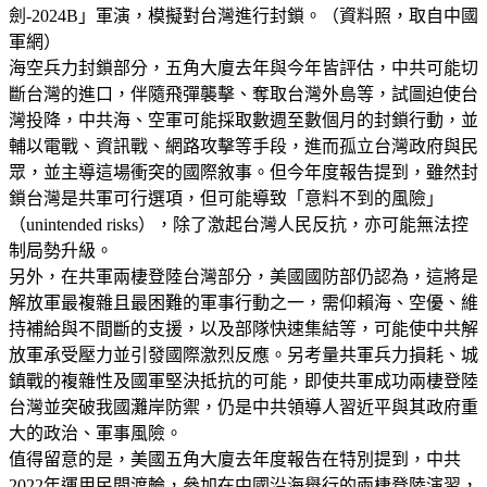
劍-2024B」軍演，模擬對台灣進行封鎖。（資料照，取自中國
軍網）
海空兵力封鎖部分，五角大廈去年與今年皆評估，中共可能切
斷台灣的進口，伴隨飛彈襲擊、奪取台灣外島等，試圖迫使台
灣投降，中共海、空軍可能採取數週至數個月的封鎖行動，並
輔以電戰、資訊戰、網路攻擊等手段，進而孤立台灣政府與民
眾，並主導這場衝突的國際敘事。但今年度報告提到，雖然封
鎖台灣是共軍可行選項，但可能導致「意料不到的風險」
（unintended risks），除了激起台灣人民反抗，亦可能無法控
制局勢升級。
另外，在共軍兩棲登陸台灣部分，美國國防部仍認為，這將是
解放軍最複雜且最困難的軍事行動之一，需仰賴海、空優、維
持補給與不間斷的支援，以及部隊快速集結等，可能使中共解
放軍承受壓力並引發國際激烈反應。另考量共軍兵力損耗、城
鎮戰的複雜性及國軍堅決抵抗的可能，即使共軍成功兩棲登陸
台灣並突破我國灘岸防禦，仍是中共領導人習近平與其政府重
大的政治、軍事風險。
值得留意的是，美國五角大廈去年度報告在特別提到，中共
2022年運用民間渡輪，參加在中國沿海舉行的兩棲登陸演習，