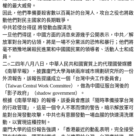
權的最大威脅。
因此，他們準備要殺害數以百萬計的台灣人，攻台之役也將啟
動他們對民主國家的長期戰爭。
中共若侵台得逞 將發動血腥清洗
一旦他們得逞，中國方面的消息來源幾乎公開表示，中共／解
放軍對台灣的佔領，將是一場不分黨派的恐怖和暴行；他們將
毫不猶豫地屠殺民進黨和中國國民黨的領導者、活動人士和成
員。
二○二四年八月八日，中華人民共和國實質上的代理國營媒體
《南華早報》，披露廈門大學海峽兩岸城市規劃研究所的一份
外流報告，該報告提議成立一個「台灣中央工作委員會」
（Taiwan Central Work Committee），做為中國征服台灣後的
「影子政府」（shadow government）。
根據《南華早報》的報導，該委員會應該「隨時準備接掌台灣
的行政管理」，這是一個令人不寒而慄的警告，暗示解放軍可
能對台灣發動攻擊，中共也有意願發動一場血腥的快速清洗運
動，以實現這種控制。
廈門大學的這份報告強調，「香港最近的動亂表明，完全接受