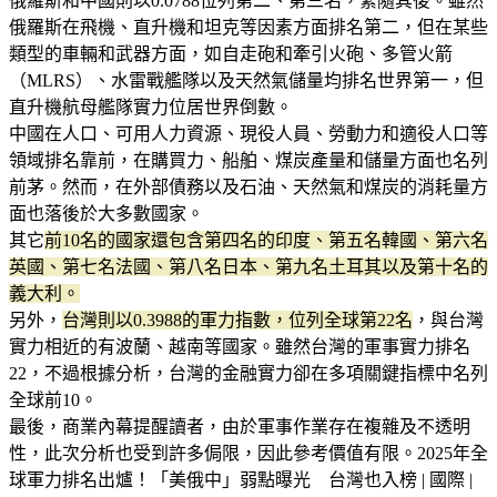
俄羅斯和中國則以0.0788位列第二、第三名，緊隨其後。雖然
俄羅斯在飛機、直升機和坦克等因素方面排名第二，但在某些
類型的車輛和武器方面，如自走砲和牽引火砲、多管火箭
（MLRS）、水雷戰艦隊以及天然氣儲量均排名世界第一，但
直升機航母艦隊實力位居世界倒數。
中國在人口、可用人力資源、現役人員、勞動力和適役人口等
領域排名靠前，在購買力、船舶、煤炭產量和儲量方面也名列
前茅。然而，在外部債務以及石油、天然氣和煤炭的消耗量方
面也落後於大多數國家。
其它
前10名的國家還包含第四名的印度、第五名韓國、第六名
英國、第七名法國、第八名日本、第九名土耳其以及第十名的
義大利。
另外，
台灣則以0.3988的軍力指數，位列全球第22名
，與台灣
實力相近的有波蘭、越南等國家。雖然台灣的軍事實力排名
22，不過根據分析，台灣的金融實力卻在多項關鍵指標中名列
全球前10。
最後，商業內幕提醒讀者，由於軍事作業存在複雜及不透明
性，此次分析也受到許多侷限，因此參考價值有限。2025年全
球軍力排名出爐！「美俄中」弱點曝光 台灣也入榜 | 國際 |