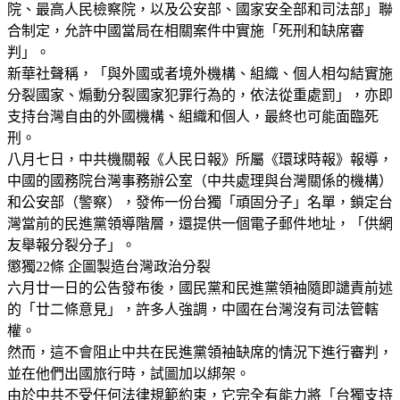
院、最高人民檢察院，以及公安部、國家安全部和司法部」聯
合制定，允許中國當局在相關案件中實施「死刑和缺席審
判」。
新華社聲稱，「與外國或者境外機構、組織、個人相勾結實施
分裂國家、煽動分裂國家犯罪行為的，依法從重處罰」，亦即
支持台灣自由的外國機構、組織和個人，最終也可能面臨死
刑。
八月七日，中共機關報《人民日報》所屬《環球時報》報導，
中國的國務院台灣事務辦公室（中共處理與台灣關係的機構）
和公安部（警察），發佈一份台獨「頑固分子」名單，鎖定台
灣當前的民進黨領導階層，還提供一個電子郵件地址，「供網
友舉報分裂分子」。
懲獨22條 企圖製造台灣政治分裂
六月廿一日的公告發布後，國民黨和民進黨領袖隨即譴責前述
的「廿二條意見」，許多人強調，中國在台灣沒有司法管轄
權。
然而，這不會阻止中共在民進黨領袖缺席的情況下進行審判，
並在他們出國旅行時，試圖加以綁架。
由於中共不受任何法律規範約束，它完全有能力將「台獨支持