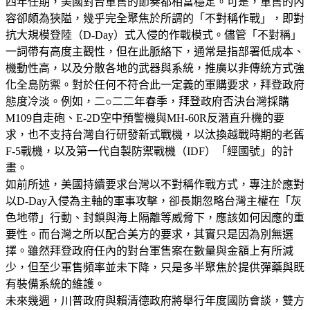
四年任期，美國對台軍售的節奏都相當穩定。可是，軍售的內
容卻頗為狹隘，幾乎完全聚焦於所謂的「不對稱作戰」，即對
抗大規模登陸（D-Day）式入侵的作戰模式。儘管「不對稱」
一詞帶有高度主觀性，但在此脈絡下，通常是指部署低成本、
機動性高，以及分散各地的武器與系統，推廣以非傳統方式強
化全島防禦。對於任何不符合此一定義的軍購要求，拜登政府
態度冷淡。例如，二○二二年春季，拜登政府否決台灣採購
M109自走砲、E-2D空中預警機與MH-60R反潛直升機的要
求，也不支持台灣自行研發新式戰機，以汰換越戰時期的老舊
F-5戰機，以及第一代自製防禦戰機（IDF）「經國號」的計
畫。
如前所述，美國持續要求台灣以不對稱作戰方式，專注於應對
以D-Day入侵為主軸的軍事攻擊，卻長期忽略台灣主權在「灰
色地帶」行動、封鎖與海上隔離等威脅下，應該如何因應的重
要性。而台灣之所以配合美方的要求，其實只是因為別無選
擇。雖然拜登政府任內的對台軍售案在數量與金額上有所減
少，但至少軍售頻率並未下降，只是多半聚焦於提供彈藥與既
有裝備系統的維護。
未來幾週，川普政府與賴清德政府將舉行年度國防會談，雙方