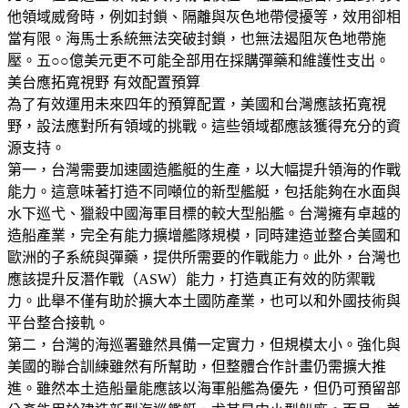
他領域威脅時，例如封鎖、隔離與灰色地帶侵擾等，效用卻相
當有限。海馬士系統無法突破封鎖，也無法遏阻灰色地帶施
壓。五○○億美元更不可能全部用在採購彈藥和維護性支出。
美台應拓寬視野 有效配置預算
為了有效運用未來四年的預算配置，美國和台灣應該拓寬視
野，設法應對所有領域的挑戰。這些領域都應該獲得充分的資
源支持。
第一，台灣需要加速國造艦艇的生產，以大幅提升領海的作戰
能力。這意味著打造不同噸位的新型艦艇，包括能夠在水面與
水下巡弋、獵殺中國海軍目標的較大型船艦。台灣擁有卓越的
造船產業，完全有能力擴增艦隊規模，同時建造並整合美國和
歐洲的子系統與彈藥，提供所需要的作戰能力。此外，台灣也
應該提升反潛作戰（ASW）能力，打造真正有效的防禦戰
力。此舉不僅有助於擴大本土國防產業，也可以和外國技術與
平台整合接軌。
第二，台灣的海巡署雖然具備一定實力，但規模太小。強化與
美國的聯合訓練雖然有所幫助，但整體合作計畫仍需擴大推
進。雖然本土造船量能應該以海軍船艦為優先，但仍可預留部