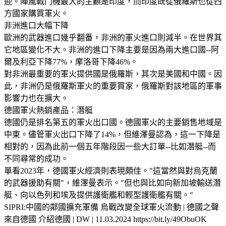
迎。陣風戰鬥機最大的主顧是印度，而印度既從俄羅斯也從西
方國家購買軍火。
非洲進口大幅下降
歐洲的武器進口幾乎翻番，非洲的軍火進口則減半。在世界其
它地區變化不大。非洲的進口下降主要是因為兩大進口國--阿
爾及利亞下降77%，摩洛哥下降46%。
對非洲最重要的軍火提供國是俄羅斯，其次是美國和中國。因
此，非洲仍是俄羅斯軍火的重要買家，俄羅斯對該地區的軍事
影響力也在擴大。
德國軍火熱銷產品：潛艇
德國仍是排名第五的軍火出口國。德國軍火的主要銷售地域是
中東。儘管軍火出口下降了14%，但維澤曼認為，這一下降是
相對的，因為此前一個五年階段因一些大訂單--比如潛艇--而
不同尋常的成功。
單看2023年，德國軍火經濟則表現頗佳。"這當然與對烏克蘭
的武器援助有關"，維澤曼表示。"但也與比如向新加坡輸送潛
艇、向以色列和埃及提供護衛艦和輕型護衛艦有關。"
SIPRI:中國的鄰國擴充軍備 烏戰改變全球軍火流動 | 德國之聲
來自德國 介紹德國 | DW | 11.03.2024 https://bit.ly/49ObuOK