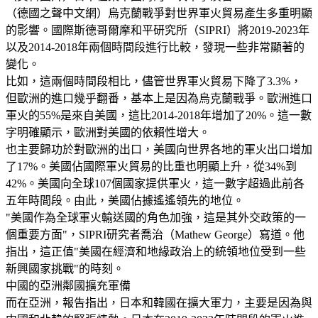
（德國之聲中文網）烏克蘭戰爭對世界軍火貿易產生多重明顯
的影響。國際斯德哥爾摩和平研究所（SIPRI）將2019-2023年
以及2014-2018年兩個時間段進行比較，發現一些非常顯著的
變化。
比如，這兩個時間段相比，儘管世界軍火貿易下降了3.3%，
但歐洲的進口幾乎翻番，基本上是因為烏克蘭戰爭。歐洲進口
軍火的55%是來自美國，這比2014-2018年增加了20%。這一數
字明確顯示，歐洲對美國的依賴性增大。
也主要歸功於對歐洲的出口，美國向世界各地的軍火出口增加
了17%。美國佔國際軍火貿易的比重也明顯上升，從34%到
42%。美國向全球107個國家提供軍火，這一數字超過此前各
五年時間段。由此，美國佔據遙遙領先的地位。
"美國作為全球軍火輸送國的角色加強，這是其外交政策的一
個重要方面"，SIPRI研究者喬治（Mathew George）寫道。他
指出，這正值"美國在經濟和地緣政治上的統領地位受到一些
新興國家挑戰"的時刻。
中國的亞洲鄰國擴充軍備
而在亞洲，報告指出，日本和韓國在擴大軍力，主要是因為與