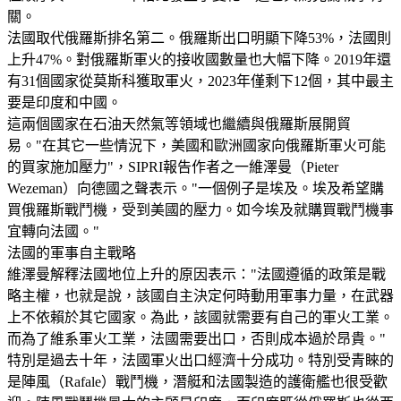
關。
法國取代俄羅斯排名第二。俄羅斯出口明顯下降53%，法國則
上升47%。對俄羅斯軍火的接收國數量也大幅下降。2019年還
有31個國家從莫斯科獲取軍火，2023年僅剩下12個，其中最主
要是印度和中國。
這兩個國家在石油天然氣等領域也繼續與俄羅斯展開貿
易。"在其它一些情況下，美國和歐洲國家向俄羅斯軍火可能
的買家施加壓力"，SIPRI報告作者之一維澤曼（Pieter
Wezeman）向德國之聲表示。"一個例子是埃及。埃及希望購
買俄羅斯戰鬥機，受到美國的壓力。如今埃及就購買戰鬥機事
宜轉向法國。"
法國的軍事自主戰略
維澤曼解釋法國地位上升的原因表示："法國遵循的政策是戰
略主權，也就是說，該國自主決定何時動用軍事力量，在武器
上不依賴於其它國家。為此，該國就需要有自己的軍火工業。
而為了維系軍火工業，法國需要出口，否則成本過於昂貴。"
特別是過去十年，法國軍火出口經濟十分成功。特別受青睞的
是陣風（Rafale）戰鬥機，潛艇和法國製造的護衛艦也很受歡