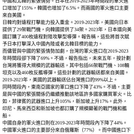
中國和北韓的緊張情勢。日本在2019-2023年時間段的軍火進
口增加了155%，韓國也增加了6.5%。而兩國的軍火進口主要
來自美國。
日韓均對遠程打擊能力投入重金。2019-2023年，美國向日本
提供了29架戰鬥機，向韓國提供了34架。2023年，日本還向美
國訂購了400枚遠程對陸攻擊型導彈。報告稱，這些將首次賦
予日本打擊深入中國內陸或者北韓目標的能力。
而儘管與中國的緊張情勢加劇，台灣的軍火進口在2019-2023
年時間段卻下降了69%。不過，報告指出，未來五年，按計劃
台灣將獲得大規模的武器輸送，其中包括66架戰鬥機、108輛
坦克以及460枚反艦導彈。這些計劃的武器輸送都來自美國。
2019-2023年，美國的武器輸送佔台灣進口的99%以上。
同時間段內，東南亞國家的軍口進口下降了43%。不過，主要
是與中國的緊張關係仍繼續推動該地區許多國家購買軍火。比
如，菲律賓的武器進口上升105%，新加坡上升17%。此外，
印尼、馬來西亞和新加坡也都訂購了規模顯著的戰鬥機和艦
船。
中國自身的軍火進口則在2019-2023年時間段內下降了44%。
中國軍火進口的主要部分來自俄羅斯（77%）。而中國進口下