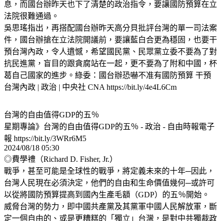
息，而國台辦昨天也下了清楚的政治指令，要讓國防預算在立
法院很難通過。
吳思瑤指出，再搭配國台辦昨天高分貝批評台灣的單一司法案
件，國台辦搶在立法院開議前，要讓藍白合更為穩固，也要干
預台灣內政，令人遺憾，希望國民黨、民眾黨立委不要為了對
抗民進黨，盲目的跟貪腐站在一起，更不要為了附和中國，杯
葛自己國家的進步。綠委：國台辦恐嚇不准有國防預算 干預
台灣內政 | 政治 | 中央社 CNA https://bit.ly/4e4L6Cm
台灣的自由值得GDP的五％
星期專論》台灣的自由值得GDP的五％ - 政治 - 自由時報電子
報 https://bit.ly/3WRr6M5
2024/08/18 05:30
◎費學禮（Richard D. Fisher, Jr.）
戰爭，甚至可能是全球性的戰爭，將定義未來的十年─因此，
台灣人民現在必須決定，他們的自由和生命價值幾何─或許可
以從將國防預算提高到國內生產毛額（GDP）的五％開始。
威脅台灣的勢力，即中國共產黨及其黨軍中國人民解放軍，斷
定一個自由的、或是更糟糕的「獨立」台灣，是對中共獨裁政