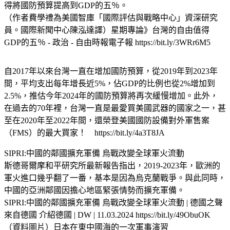
得將國防預算提高到GDP的五％。
（作者費學禮為美國智庫「國際評估與戰略中心」資深研究
員。國際新聞中心陳泓達譯）星期專論》台灣的自由值得
GDP的五％ - 政治 - 自由時報電子報 https://bit.ly/3WRr6M5
自2017年以來台灣一直在增加國防預算，從2019年到2023年
間，平均支出每年增長近5%，佔GDP的比例也從2%增加到
2.5%，推估今年2024年的國防預算將再次緩慢增加。此外，
在過去的70年裡，台灣一直是最愛買美國武器的國家之一，甚
至在2020年至2022年間，還榮登美國國防設備對外軍售案
（FMS）的最大買家！ https://bit.ly/4a3T8JA
SIPRI:中國的鄰國擴充軍備 烏戰改變全球軍火流動
斯德哥爾摩和平研究所最新報告指出，2019-2023年，歐洲的
軍火進口幾乎翻了一番，基本是因為烏克蘭戰爭。與此同時，
中國的亞洲鄰國因擔心地區緊張情勢而擴充軍備。
SIPRI:中國的鄰國擴充軍備 烏戰改變全球軍火流動 | 德國之聲
來自德國 介紹德國 | DW | 11.03.2024 https://bit.ly/49ObuOK
（資料圖片）日本在東中國海的一次軍事演習