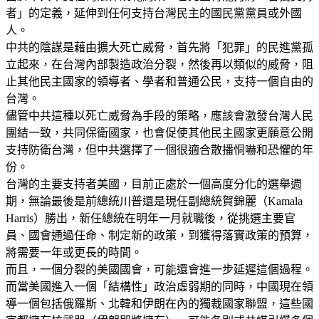
者」的定義，延伸到任何支持台灣民主的國民黨黨員或外國
人。
中共的陰謀是藉由擴大死亡威脅，首先將「犯罪」的民進黨孤
立起來，在台灣內部製造政治分裂，然後再以類似的威脅，阻
止其他民主國家的領導者、學者和普通公民，支持一個自由的
台灣。
儘管中共這種以死亡威脅為手段的策略，應該會激發台灣人民
團結一致，共同保衛國家，也會促使其他民主國家更願意公開
支持防衛台灣，但中共選擇了一個很適合散播恫嚇和恐懼的年
份。
台灣的主要支持者美國，目前正處於一個高度分化的選舉週
期，無論最後是前總統川普還是現任副總統賀錦麗（Kamala
Harris）勝出，新任總統在明年一月就職後，從挑選主要官
員、國會通過任命、制定新的政策，到獲得落實政策的預算，
將需要一年或更長的時間。
而且，一個分裂的美國國會，可能還會進一步延遲這個過程。
而當美國進入一個「結構性」政治虛弱期的同時，中國現在領
導一個包括俄羅斯、北韓和伊朗在內的獨裁國家聯盟，這些國