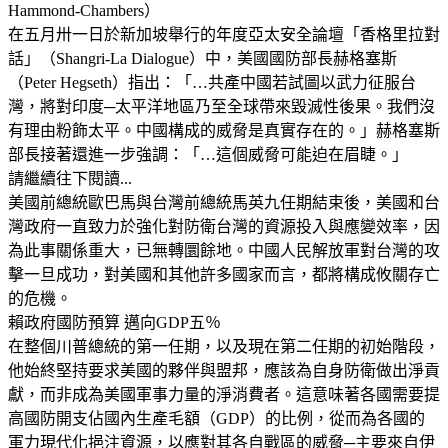
Hammond-Chambers）
在五月卅一日於新加坡舉行的年度亞太安全論壇「香格里拉對
話」（Shangri-La Dialogue）中，美國國防部長赫格塞斯
（Peter Hegseth）指出：「…共產中國若試圖以武力征服台
灣，將對印度─太平洋地區乃至全球帶來毀滅性後果。我們沒
有理由粉飾太平。中國構成的威脅是真實存在的。」赫格塞斯
部長接著還進一步強調：「…這個威脅可能迫在眉睫。」
請繼續往下閱讀...
美國前總統歐巴馬與台灣前總統馬英九任期結束後，美國和台
灣政府一直致力於強化對防衛台灣的資源投入與應變效率，因
為此事關係重大，已無轉圜餘地。中國人民解放軍對台灣的攻
擊一旦成功，對美國和其他許多國家而言，都將構成攸關存亡
的危機。
賴政府國防預算 邁向GDP五％
在整個川普總統的第一任期，以及現在第二任期的初始階段，
他始終堅持要求美國的夥伴與盟邦，應該為自身防衛做出淨貢
獻，而非成為美國軍事力量的淨消費者。這意味著各國需要提
高國防開支佔國內生產毛額（GDP）的比例，從而為各國的
軍力現代化挹注資源，以應對其各自戰區的威脅─主要來自伊