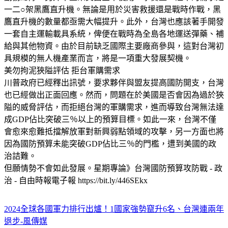
一二○架黑鷹直升機。無論是用於災害救援還是戰時作戰，黑
鷹直升機的數量都亟需大幅提升。此外，台灣也應該著手開發
一套自主運輸載具系統，俾便在戰時為全島各地運送彈藥、補
給與其他物資。由於目前缺乏國際主要廠商參與，這對台灣初
具規模的無人機產業而言，將是一項重大發展契機。
美勿拘泥狹隘評估 拒台軍購需求
川普政府已經釋出訊號，要求夥伴與盟友提高國防開支，台灣
也已經做出正面回應。然而，問題在於美國是否會因為過於狹
隘的威脅評估，而拒絕台灣的軍購需求，進而導致台灣無法達
成GDP佔比突破三％以上的預算目標。如此一來，台灣不僅
會愈來愈難抵擋解放軍對新興弱點領域的攻擊，另一方面也將
因為國防預算未能突破GDP佔比三％的門檻，遭到美國的政
治詰難。
但願情勢不會如此發展。星期專論》台灣國防預算攻防戰 - 政
治 - 自由時報電子報 https://bit.ly/446SEkx
2024全球各國軍力排行出爐！1國家強勢竄升6名、台灣連兩年
退步-風傳媒