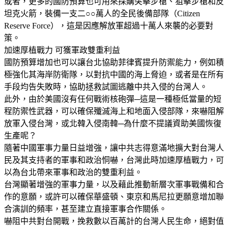
或者，更多的國防預算也可用來採購突擊步槍、狙擊步槍和反
坦克火箭，裝備一支二○○萬人的全民後備部隊（Citizen
Reserve Force），這是因應解放軍超過十萬人來襲的必要對
策。
加速厚植戰力 可獲軍政雙重利益
國防預算增加也可以讓台北協助菲律賓提升防禦能力，例如積
極強化其海岸防衛隊，以對抗中國的海上脅迫，或者是在所有
手段均告失敗時，協助拯救試圖逃離中共入侵的台灣人。
此外，由於美國沒有任何戰術核砲彈─這是一種極低當量的短
程防禦性武器，可以確保殲滅海上和地面入侵部隊，來嚇阻解
放軍入侵台灣，或北韓入侵南韓─為什麼不提議資助美國恢復
生產呢？
隨著中國軍事力量日益增強，讓中共志得意滿地擴大對台灣人
民及其支持者的軍事和政治恫嚇，台灣此時加速厚植戰力，可
以為台北帶來軍事和政治的雙重利益。
台灣顯著增強的軍事力量，以及藉此推動新層次軍事戰備和合
作的意願，或許可以確保華盛頓、東京和馬尼拉更願意增加聯
合演訓的頻率，甚至建立直接軍事合作關係。
嚇阻中共對台開戰，挽救數以百萬計的台灣人民生命，絕對值