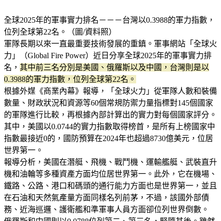
全球2025年的軍事實力排名－－－台灣以0.3988的軍力指數，
位列全球第22名。（圖/資料照）
軍隊長期以來一直最重要技術發展的重鎮。軍事網站「全球火
力」（Global Fire Power）近日分享全球2025年的軍事實力排
名，
其中前三名分別是美國、俄羅斯以及中國，台灣則是以
0.3988的軍力指數，位列全球第22名。
根據外媒《商業內幕》報導，「全球火力」從軍隊人數和裝備
數量、財政狀況和資源等60個常規防禦力量指標對145個國家
的軍隊進行比較，再根據內部計算出的實力對每個國家評分。
其中，美國以0.0744的實力指數取得榜首，是所有上榜國家中
指數最接近0的，國防預算在2024年也超過8730億美元，位居
世界第一。
報導分析，美國在潛艇、飛機、戰鬥機、運輸艦艇、武裝直升
機和油輪等多種資產方面均位居世界第一。此外，它在機場、
鐵路、公路、港口和碼頭的通行能力方面也是世界第一，並且
在石油和天然氣產量方面同樣名列前茅，不過，該國外部債
務、近海巡邏、護衛艦和準軍事人員方面卻位列世界倒數。