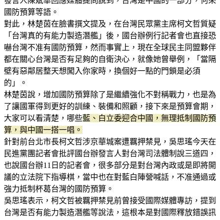
發言人陳斌華回應媒體提問說到，台灣是中國的一部分，何來
國防預算等語。
對此，林楚茵在臉書撰文提及，在台灣民眾黨主席柯文哲質疑
「台灣真的有能力製造潛艦」後，國台辦例行記者會也直接恐
嚇台灣不准有國防預算，然而事實上，現在全球民主同盟夥伴
都在關心台灣是否有足夠的自衛決心，就像她曾舉例，「當隔
壁有惡鄰居整天想闖入你家時，換個好一點的門鎖是必須
的」。
林楚茵說，增加國防預算除了是繼續強化不對稱戰力，也是為
了讓國軍得到更好的訓練、裝備和照顧，接下來是預算會期，
大家可以看清楚，哪些
藍、白立委迎合中國，無理抵制國防預
算，與中國一搭一唱。
針對前台北市長柯文哲涉京華城案遭羈押禁見，吳思瑤今天在
民進黨團記者會批評國台辦發言人對台灣司法體制說三道四，
也說國台辦11日的記者會，很多部分是對台灣內政或是即將開
議的立法院下指導棋，當中也在對藍白陣營喊話，不准通過或
強力抵制杯葛台灣的國防預算。
吳思瑤表示，柯文哲被羈押禁見前曾接受國際媒體專訪，提到
台灣是否有能力製造潛艦等說法，這根本是對國際釋放錯誤訊