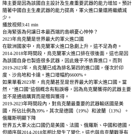
降主要是因為該國自主設計及生產重要武器的能力增加。預計
隨著中國自主生產武器的能力提高，軍火進口量還將繼續減
少。
播放视频3:41 min
台海緊張為何讓日本最西端的島嶼憂心忡忡？
2023年烏克蘭是世界最大的軍火進口國
在歐洲國家中，烏克蘭軍火進口急劇上升，這不足為奇。
2014-2018年時間段，烏克蘭軍火進口排在很後面，這也是因
為該國自身也製造很多武器，因此幾乎不依靠進口。而到
2019-2023年，烏克蘭已成為排名第四的進口國，僅次於印
度、沙烏地和卡達。進口增幅約6600%。
如果單看2023年，烏克蘭甚至是世界最大的軍火進口國。當
然，"進口國"這個概念有點誤導，因為烏克蘭獲得的武器主要
並不是通過購買而是贈與獲得。
2019-2023年時間段內，對烏克蘭最重要的武器輸送國是美
國，所佔比例為39%，其次是德國（19%）和波蘭（13%）。
俄羅斯明顯下降
世界五大軍火出口國仍是美國、法國、俄羅斯、中國和德國，
但順序與2014-2018年相比發生了變化。這也與烏克蘭戰爭有