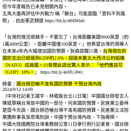
但今年度報告已未見相關內容。
五角大廈再評估中共戰力 稱「鎖台」可能面臨「意料不到風
險」 - 自由軍武頻道 https://bit.ly/404Wiu6
「台灣的情況很棘手，不要忘了，台灣距離美國9000英里（約
1萬4000公里），距離中國僅100英里。」他希望台灣的領導人
在未來4年內大幅增加國防預算。狄森提醒川普，
台灣現在的
國防支出已經達到GDP的2.6%，超過多數北大西洋公約組織
（NATO）成員國。川普聞此語出驚人表示：「他們應該花
（GDP）10%。
」 https://bit.ly/4eHU4Wc
綠委：
國台辦恐嚇不准有國防預算 干預台灣內政
2024/9/12 14:09
（中央社記者王揚宇、林敬殷台北12日電）中國國台辦發言人
陳斌華稱台灣是中國的一部分，何來國防預算。民進黨立委林
楚茵今天說，國台辦恐嚇台灣不准有國防預算。民進黨立法院
黨團幹事長吳思瑤則說，中國干預台灣內政、下指導棋。
中國大陸國務院台灣事務辦公室11日舉行例行記者會，國台辦