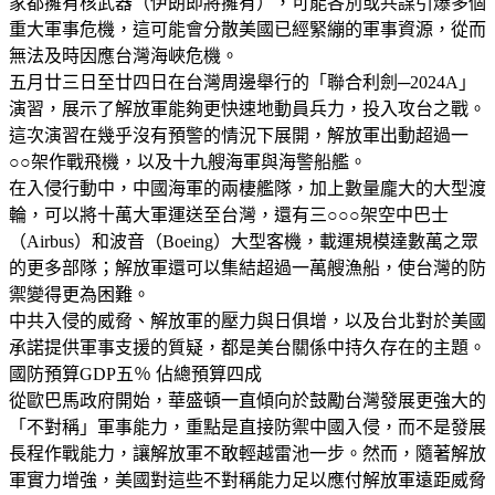
家都擁有核武器（伊朗即將擁有），可能各別或共謀引爆多個
重大軍事危機，這可能會分散美國已經緊繃的軍事資源，從而
無法及時因應台灣海峽危機。
五月廿三日至廿四日在台灣周邊舉行的「聯合利劍─2024A」
演習，展示了解放軍能夠更快速地動員兵力，投入攻台之戰。
這次演習在幾乎沒有預警的情況下展開，解放軍出動超過一
○○架作戰飛機，以及十九艘海軍與海警船艦。
在入侵行動中，中國海軍的兩棲艦隊，加上數量龐大的大型渡
輪，可以將十萬大軍運送至台灣，還有三○○○架空中巴士
（Airbus）和波音（Boeing）大型客機，載運規模達數萬之眾
的更多部隊；解放軍還可以集結超過一萬艘漁船，使台灣的防
禦變得更為困難。
中共入侵的威脅、解放軍的壓力與日俱增，以及台北對於美國
承諾提供軍事支援的質疑，都是美台關係中持久存在的主題。
國防預算GDP五％ 佔總預算四成
從歐巴馬政府開始，華盛頓一直傾向於鼓勵台灣發展更強大的
「不對稱」軍事能力，重點是直接防禦中國入侵，而不是發展
長程作戰能力，讓解放軍不敢輕越雷池一步。然而，隨著解放
軍實力增強，美國對這些不對稱能力足以應付解放軍遠距威脅