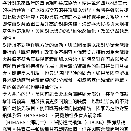
將針對未來四年的軍購規劃達成協議，使這筆逾四八○億美元
的採購預算，得以按照雙方的共識加以分配。台灣將難以負擔
如此龐大的經費，來投資於所謂的不對稱作戰平台與系統，但
即使面對解放軍日益升高的封鎖演練、海警擴大侵擾與大規模
灰色地帶施壓，美國對此議題的思維依然僵化，政策仍然缺乏
彈性。
對所謂不對稱作戰方針的偏執，與美國長期以來對防衛台灣所
奉行的「戰略模糊」政策並不相容。倘若美方持續因為台灣所
需裝備不符合其狹隘定義而加以否決，同時又對在何處以及如
何防衛台灣維持模糊立場，則台灣防禦體系的缺口將會日益擴
大，即使尚未出現，也只是時間早晚的問題。如果美國只選擇
性地協助應對台灣面臨的部分威脅，卻忽略其他領域的挑戰，
新的弱點勢必也將接踵浮現。
令人憂心的是，美國可能會要求台灣將絕大部分，甚至全部新
增軍購預算，用於採購更多同類型的裝備，也就是所謂的不對
稱作戰優先項目，例如既有裝備的後勤維護、國家先進地對空
飛彈系統（NASAMS）、高機動性多管火箭系統
（HIMARS，海馬士）、岸防巡弋飛彈（CDCMs）與彈藥補
充等。儘管這些領域都具有戰略價值，但在因應台灣面對的其