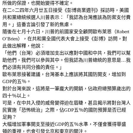
所做的保證，也開始變得不確定。
在二○二四年六月廿五日接受《彭博商業週刊》採訪時，美國
共和黨總統候選人川普表示：「我認為台灣應該為防禦支付費
用。」這番言論引發了新的焦慮。
隨後在七月十六日，川普的前國家安全顧問歐布萊恩（Robert
O’Brien），在共和黨全國代表大會上接受《彭博》訪問，對
此做出解釋，他說：
「他們（台灣）必須增加支出以應對中國和中共，我們可以幫
助他們，我們可以參與其中。但我認為川普總統的意思是…我
們必須有共同分擔的責任。」
歐布萊恩接著建議，台灣基本上應該將其國防開支，增加到
GDP的五％。
對於台灣來說，這將是一筆龐大的開銷，佔政府總預算歲出的
四十％以上。
可是，在中共入侵的威脅變得迫在眉睫，甚且揭示將對台灣人
民實施「恐怖統治」之際，佔GDP五％的國防預算是否已經
足夠？
大幅增加軍事開支至接近GDP的五％水準，不僅會獲得華盛
頓的重視，也會引發北京和東京的關注。