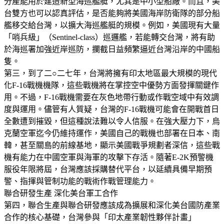
分產能用於建造新型海巡艦艇，尤其是中小型船廠。而且，美
台雙方也可以認真評估，是否能夠將美國海岸防衛隊的部分船
艦移交給台灣，以擴大海巡艦艇的規模。例如，美國現有大量
「哨兵級」（Sentinel-class）巡邏艦，若能轉交台灣，將有助
於海巡署加強近岸巡防，攔截日益頻繁逼近台灣沿岸的中國船
隻。
第三，到了二○二七年，台灣將擁有印太地區最大規模的現代
化F-16戰機機隊，這些戰機將在掌控空中優勢方面發揮關鍵作
用。不過，F-16戰機需要在灰色地帶行動或作戰空域中有效調
度與運用。儘管有人質疑，台灣的F-16戰機可能會在開戰首日
全數遭到摧毀，但這種說法難以令人信服。在強大壓力下，烏
克蘭空軍迄今仍維持運作，美國自己的戰機也部署在日本、南
韓，甚至關島的前線基地，顯示美國戰爭規劃者深信，這些戰
機有能力在中國空軍與海軍的攻擊下存活。隨著E-2K預警機
服役年限將屆，台灣應該採購替代平台，以延續具備早期預
警、指揮與管制功能的戰術作戰管理能力。
聯合研發生產 深化美台軍工合作
第四，聯合生產與聯合研發應該成為擴展和深化美台國防產業
合作的核心基礎，台灣參與「印太產業韌性夥伴計畫」