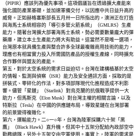
（PIPIR）應該列為優先事項。這項倡議旨在透過擴大產能來
強化國防產業基礎，並加速軍備交付，以因應中共日益升高的
威脅。正如赫格塞斯部長五月卅一日所指出的，澳洲正在打造
與海馬士系統相容的「導引多管火箭系統」（GMLRS）生產
能力。隨著台灣擴大部署海馬士系統，勢必需要數量龐大的彈
藥庫，建立本土生產能力將大有助益。這當然不是唯一選項，
台灣原本就具備生產與整合許多全球最複雜商用技術的能力，
理應也有相當實力投入所需國防產品的授權生產線，同時擴充
合作夥伴與盟友的產能。
第五，對於太空系統的需求日益迫切。台灣在建構植基於太空
的情報、監測與偵察（ISR）能力及安全通訊方面，採取的是
拼裝式、零碎化的作法，對多項部隊現代化進程造成不利影
響。儘管「星鏈」（Starlink）對烏克蘭的抗俄戰爭提供一大
助力，但馬斯克（Elon Musk）對台灣主權的相關言論，以及
特斯拉（Tesla）在中國的供應鏈布局，導致星鏈在台灣部署
的前景變得複雜化。
第六，運輸能力。二○一○年，台灣為陸軍採購六十架「黑
鷹」（Black Hawk）直升機，但其中十五架分配給內政部空中
勤務總隊，另外十五架交由空軍使用。事實上，陸軍的需求是