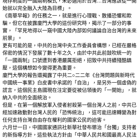
現存制度的一國兩制模式，未必適用於台灣…台灣應該從一開
始就以完全融入大陸為目標」。
《南華早報》的任務之一，就是進行心理戰、散播恐懼和欺
騙，但它在披露廈門大學的這份研究時，揭示了一部分的事
實，「罕見地得以一窺中國大陸內部如何議論自治台灣的未來
前景」。
更有可能的是，中共的台灣中央工作委員會構想，已經在嚴格
保密的情況下發展了數十年之久，由於中共此前鼓吹統一的
「一國兩制」口號遭到香港嚴厲拒絕，招致中共持續殘酷鎮
壓，這個構想如今變得更為重要。
廈門大學的報告還揭露了中共二○二二年《台灣問題與新時代
中國統一事業》白皮書中承諾的「自治」，是另外一個虛偽的
謊言，這個民主島國現在注定要從被佔領後的「一開始」，就
納入中共的全面統治。
但是，在第一個解放軍入侵者射殺第一個台灣人之前，中共已
經加速啟動對台灣人民的「恐怖統治」，這可能迅速轉變為對
任何支持台灣自由存在權利的國家公民的迫害。
六月廿一日，中國國家通訊社新華社發布懲治「台獨」支持者
的新指導方針，這些執法方針由「中華人民共和國最高人民法