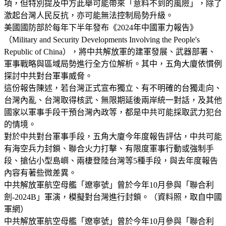
項，但特別提及中方此舉可能帶來「意料不到的風險」，除了
激起台灣人民反抗，亦可能無法控制局勢升級。
美國國防部於每年下半年發布《2024年中國軍力報告》
（Military and Security Developments Involving the People's
Republic of China），將中共解放軍的建軍發展、武器部署、
軍事戰略與區域局勢進行全方位解析。其中，五角大廈依慣例
探討中共對台軍事威脅。
這份報告陳述，若台灣正式宣布獨立、有不明確的台獨走向、
台灣內亂、台灣取得核武、無限期延後兩岸統一對話，及其他
國家以軍事手段干預台灣內政等，都是中共可能採取武力犯台
的情境。
對於中共對台軍事手段，五角大廈今年度報告評估，中共可能
有海空兵力封鎖、聯合火力打擊、有限度軍事行動或強制手
段、搶佔小型島嶼、兩棲登陸台灣等5種手段，與去年度報告
內容有著些微差異。
中共解放軍航空母艦「遼寧號」曾於今年10月參與「聯合利
劍-2024B」軍演，模擬對台灣進行封鎖。（資料照，取自中國
軍網）
中共解放軍航空母艦「遼寧號」曾於今年10月參與「聯合利