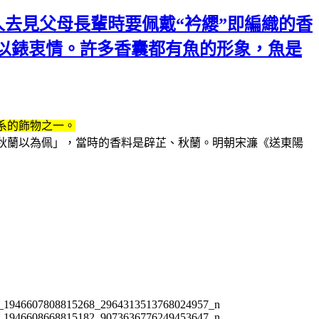
人去見父母長輩時要佩戴“衿纓”即編織的香
以錶衷情。許多香囊都有魚的形象，魚是
系的飾物之一。
紉秋蘭以為佩」，當時的香料是辟芷、秋蘭。明朝宋濂《送東陽