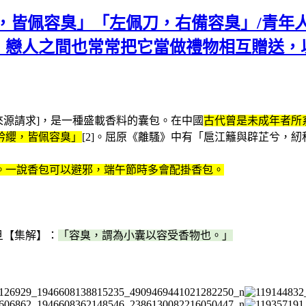
，皆佩容臭」「左佩刀，右備容臭」/青年
，戀人之間也常常把它當做禮物相互贈送，
馨香[來源請求]，是一種盛載香料的囊包。在中國
古代曾是未成年者所
衿纓，皆佩容臭」
[2]。屈原《離騷》中有「扈江籬與辟芷兮，
。一說香包可以避邪，端午節時多會配掛香包。
旦【集解】：
「容臭，謂為小囊以容受香物也。」