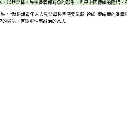
送，以錶衷情。許多香囊都有魚的形象，魚是中國傳統的隱語，
舅姑。”就是說青年人去見父母長輩時要佩戴“衿纓”即編織的香
統的隱語，有期重性事融治的意思