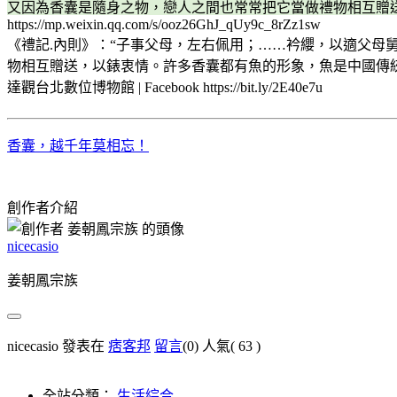
又因為香囊是隨身之物，戀人之間也常常把它當做禮物相互贈
https://mp.weixin.qq.com/s/ooz26GhJ_qUy9c_8rZz1sw
《禮記.內則》：“子事父母，左右佩用；……衿纓，以適父母
物相互贈送，以錶衷情。許多香囊都有魚的形象，魚是中國傳
達觀台北數位博物館 | Facebook https://bit.ly/2E40e7u
香囊，越千年莫相忘！
創作者介紹
nicecasio
姜朝鳳宗族
nicecasio 發表在
痞客邦
留言
(0)
人氣(
63
)
全站分類：
生活綜合