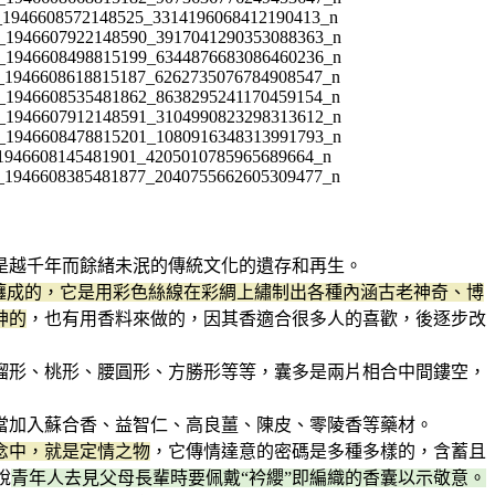
是越千年而餘緒未泯的傳統文化的遺存和再生。
纏成的，它是用彩色絲線在彩綢上繡制出各種內涵古老神奇、博
神的
，也有用香料來做的，因其香適合很多人的喜歡，後逐步改
榴形、桃形、腰圓形、方勝形等等，囊多是兩片相合中間鏤空，
當加入蘇合香、益智仁、高良薑、陳皮、零陵香等藥材。
念中，就是定情之物
，它傳情達意的密碼是多種多樣的，含蓄且
說
青年人去見父母長輩時要佩戴“衿纓”即編織的香囊以示敬意。