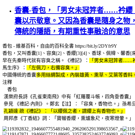
香囊-香包，「男女未冠笄者……衿纓
囊以示敬意。又因為香囊是隨身之物
傳統的隱語，有期重性事融洽的意思
香包 - 維基百科，自由的百科全書 https://bit.ly/2DYfr9Y
香包，又叫香囊[1]、容臭[2]、香纓[3][4]、香球、佩幃、
早在先秦時代就有容臭之稱。《禮記》：
「男女未冠笄者……
馬生序》：
「左佩刀，右備容臭。」
中國傳統的香囊
多用絲綢製成，內裝雄黃、熏草、艾葉等香料
注釋
香包
漢樂府長詩《孔雀東南飛》中有「紅羅覆斗帳，四角垂香囊」
參見 《禮記·內則》。鄭玄【注】：「容臭，香物也。」孫希
孔穎達 疏《禮記》：「以纓佩之者，謂纓上有香物也。」
周邦彥《丁香結》詞：「寶幄香纓，熏爐象尺，夜寒燈暈。」