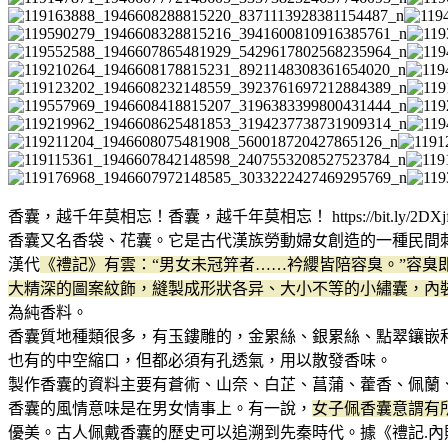
香囊，越千年莫相忘！香囊，越千年莫相忘！ https://bit.ly/2DXjf
香囊又名香袋、花囊。它是古代漢族勞動婦女創造的一種民間
漢代
《禮記》有雲：“男女未冠笄者……衿纓皆陪容臭。”容
大精深的圖案紋飾，縫製成形狀各异、大小不等的小繡囊，內
為純香料。
香囊質地種類很多，有玉鏤雕的，金累絲、銀累絲、點翠鑲嵌
也有的中空縮口，但都必須有孔透氣，用以散發香味。
製作香囊的資料主要有蒼術、山奈、白芷、菖蒲、藿香、佩蘭
香囊的風情意味是在男女情事上。有一說，
女子佩香囊意謂有
優美。古人佩戴香囊的歷史可以追溯到先秦時代。據《禮記.內