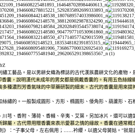
rZ
刺繡工藝品。是以男耕女織為標誌的古代漢族農耕文化的產物，
臭即香囊，說明漢代未成年的男女都是佩戴香囊的。有用五色絲線
裝多種濃烈芳香氣味的中草藥研製的細末。古代的香囊是用來提
和絲繡的。一般製成圓形、方形、橢圓形、倭角形、葫蘆形、石
、川芎、香附、薄荷、香櫞、辛夷、艾葉，另加冰片，還可以適
所歸屬，古代帶用贈香囊來表示愛慕之情的緣故。香囊在通常概
則》：“子事父母，左右佩用；……衿纓，以適父母舅姑。”就是