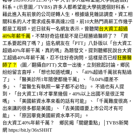
科系。(示意圖／TVBS) 許多人都希望能大學挑選個好科系，
藉此進入有前景的公司逆轉人生，根據遠見雜誌調查，資工相
關科系的人才需求成長率高達22倍，前10大熱門高薪工作幾乎
都是工程師。近日就有一名網友表示，曾聽聞
台大資工超過
40%年薪千萬
，不禁好奇這樣是不是已經勝過醫師了？ 「資
工系要起飛了嗎？」這名網友在「PTT」八卦版以「台大資工
超過40%年薪千萬，真的嗎」為題發文，提到聽鄉民說台大資
工超過40%年薪千萬，忍不住好奇詢問，這樣是否已經
狂勝醫
師了？
(圖／翻攝自PTT) 文章一出後，立刻掀起討論，鄉民
紛紛留言直呼，「想也知道唬爛」、「40%超過千萬就有點過
了」、「醫美診所1年隨便都幾千萬」、「0.04%還差不
多」、「當醫生有執照一輩子都不必怕」。 不過也有人提
到，「台大資工1年才畢業幾個，40%以上出國不是很正常
嗎」、「美國薪資水準來看的話有可能」、「千萬難度很高，
出來講的很多都是美國」、「去美國還要上市公司才有可
能」、「原因畢竟美國薪資水準不同」。
台大資工40%年薪千萬？ 鄉民揭「關鍵重點」│TVBS新聞
網 https://bit.ly/36xSHHT