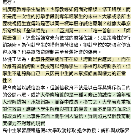
無存。
制度應教導學生誠信，也應教導如何面對錯誤、修正錯誤，而
不是用一次性的打擊手段剝奪年輕學生的未來。大學或系所也
要檢視招生宣傳時是否以同一標準遵守誠信原則？就像大學系
所常標榜「全球領先」、「亞洲第一」、「唯一首創」、「師
資最強」
，這些話語常未有數據的嚴謹佐證，只是策略性的行
銷話術。為何對學生的措辭嚴苛檢驗，卻對學校的誇張宣傳寬
容以待？也暴露教育體制甚至台灣社會的偽善。
林健正認為，
此事件癥結或許不在於「誇飾是否應該」，而在
於誰有資格誇飾。教授可以誇飾學生，學校可以誇飾系所，但
學生不能誇飾自己，只因高中生尚未掌握語言與權力的正當
性？
教育應當以誠信為本，但誠信教育不該是以羞辱與排斥為目的
的公開示眾。或許
大學應培養的是一種可修正的誠信，讓年輕
人理解錯誤、承認錯誤、並從中成長。換言之，大學若真重視
誠信教育，應給予學生解釋與補正的機會，而不是單方面取消
錄取資格。此事件表面上關乎個人誠信，實則照見整個教育制
度權力不對等的現實
高中生學習歷程造假4大學取消錄取 退休教授：誇飾與欺騙界