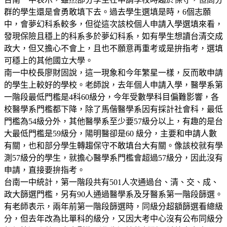
群的學生還是會勇敢填下去。過去學生選填是時，6個志願
中，會夢幻科系較多，但從這次該校個人申請入學選填來看，
發現保險且穩上的科系多於夢幻科系，如有學生想讀台清交成
政大，但又擔心不會上，且也不願意再重考或是拚指考，選填
可穩上的其他國立大學。
南一中校長廖財固說，這一現象和今年繁星一樣，反而敢申請
的學生上較好的學校。老師說，去年個人申請入學，醫學系第
一階段最低門檻是4科60級分，今年受數學科目偏難影響，各
校醫學系門檻都下降，除了馬偕醫學系因有採計社會科，最低
門檻為54級分外，其他醫學系至少要57級分以上，有趣的是台
大最低門檻是59級分，陽明醫卻是60 級分，主要和申請人數
有關，也和部分學生轉趨保守不敢填台大有關。像該校就有學
測57級分的學生，就擔心醫學系門檻會超過57級分，因此沒有
申請，直接要拚指考。
台南一中統計，第一階段共有501人次通過台、清、交、成、
政大篩選門檻，另有90人通過醫學系及牙醫系第一階段篩選。
有老師表示，兩年前第一階段篩選時，同級分超額篩選看總級
分，但去年改為比單科的級分，又因大考中心沒有公布同級分