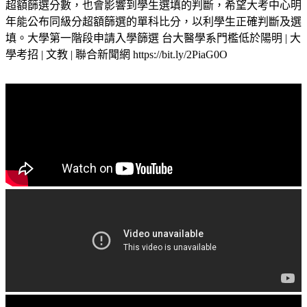
超額篩選分數，也會影響到學生選填的判斷，希望大考中心明
年能公布同級分超額篩選的單科比分，以利學生正確判斷及選
填。大學第一階段申請入學篩選 台大醫學系門檻低於陽明 | 大
學考招 | 文教 | 聯合新聞網 https://bit.ly/2PiaG0O