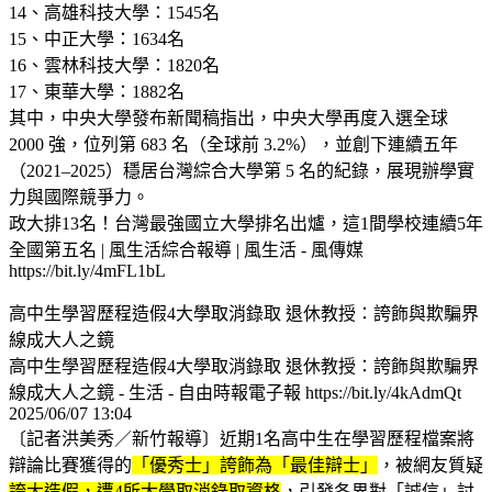
14、高雄科技大學：1545名
15、中正大學：1634名
16、雲林科技大學：1820名
17、東華大學：1882名​
其中，中央大學發布新聞稿指出，中央大學再度入選全球
2000 強，位列第 683 名（全球前 3.2%），並創下連續五年
（2021–2025）穩居台灣綜合大學第 5 名的紀錄，展現辦學實
力與國際競爭力。
政大排13名！台灣最強國立大學排名出爐，這1間學校連續5年
全國第五名 | 風生活綜合報導 | 風生活 - 風傳媒
https://bit.ly/4mFL1bL
高中生學習歷程造假4大學取消錄取 退休教授：誇飾與欺騙界
線成大人之鏡
高中生學習歷程造假4大學取消錄取 退休教授：誇飾與欺騙界
線成大人之鏡 - 生活 - 自由時報電子報 https://bit.ly/4kAdmQt
2025/06/07 13:04
〔記者洪美秀／新竹報導〕近期1名高中生在學習歷程檔案將
辯論比賽獲得的
「優秀士」誇飾為「最佳辯士」
，被網友質疑
誇大造假，遭4所大學取消錄取資格
，引發各界對「誠信」討