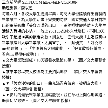
三立新聞網 SETN.COM https://bit.ly/2CpMJ0N
助理編輯／陳以恩
每逢六月，各校大學生紛紛畢業，每間大學也陸續釋出自製的
畢業歌曲，為大學生活畫下完美的句點。國立交通大學日前釋
出的畢業歌曲「美食沙漠的出口」，歌詞描述即將離開大學生
活踏入職場的心情，一放上YouTube沒多久就爆紅，不到10天
吸引了超過10萬的觀看次數。網友也一面倒大讚「主唱從高中
畢業歌唱到大學畢業歌，太厲害了」、「超優質！！好喜歡
mv的運鏡 」、「主唱聲音太戀愛啦」、「好喜歡整個編曲，
看完mv覺得好感動！」。
▲交大畢業歌爆紅，10天觀看次數破10萬。（圖／交大畢聯會
授權）
▲該畢業歌以交大校園為主要拍攝地點。（圖／交大畢聯會
授權）
▲▼「美食沙漠的出口」一曲充滿青春氣息，被網友大推。
（圖／交大畢聯會 授權）
▲▼影片的最後眾畢業生拋帽慶祝，並在草地上開心地奔跑，
既夢幻又歡樂。（圖／交大畢聯會 授權）