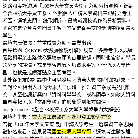
網路溫度計透過「108年大學交叉查榜」落點分析資料，針對
全台38所大學資工系， 依照個人申請入學資料庫紀錄之考生
考區、選填志願、 錄取順序、最終就讀校系作為分析資料，
解密誰是全台最熱門資工系，誰又能從每次的學測中搶到最多
學生。
選填志願依據：首重成績落點、畢業出路
首先透過《KEYPO大數據關鍵引擎》調查，多數考生以成績
落點與畢業出路做為選填志願的首要依據，同時也會參考學長
姊分享的評價，或是學習風氣、師資水平等，但仍以入學門
檻，也就是成績落點為主要考量。
此外從網友的討論中也可以發現，隨著大數據時代的到來，企
業對於AI相關人才的需求與日俱增，推升資工系成為熱門科
系，甚至也讓新興的「資料科學學系」成為顯學，如政大資料
異軍突起，以「文組學校」的形象受到網友關注。
image source:《全台38校資工系大學入學競爭力大解密》
選填考生數：
交大資工最熱門、逢甲資工緊追在後
若從「108年大學交叉查榜」申請入學考生，選填資工系志願
數排名來看，結果發現
國立交通大學奪冠
，選填考生數多達