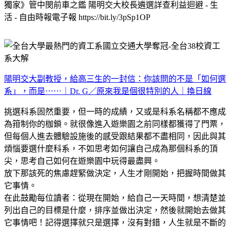
獨家》管中閔前車之鑑 陽明交大校長遴選詳查利益迴避 - 生
活 - 自由時報電子報 https://bit.ly/3pSp1OP
陽明交大副教授，給高三生的一封信：你該問的不是「如何選
系」，而是⋯⋯｜Dr. G／原來我是個很特別的人｜換日線
挑選科系固然重要，但一時的成績，又或是科系名稱都不應成
為箝制你的枷鎖。就很像進入遊樂園之前同樣都獲得了門票，
但每個人進去體驗設施後的感受跟結果都不盡相同，因此與其
煩惱要選什麼科系，不如思考如何讓自己成為那個科系的頂
尖，思考自己如何在遊樂園中玩得最盡興。
放下那該死的焦慮趕緊做決定，人生才剛開始，把握時間做其
它事情。
在此鼓勵每位讀者：從現在開始，給自己一天時間，想清楚並
列出自己的目標是什麼，排序並做出決定，然後就開始去做其
它事情吧！記得選擇就只是選擇，沒有對錯，人生就是不斷的