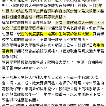
對此，陽明交通大學醫學系在該系官網聲明，針對近日
114學
年個人申請正取同學之備審資料內容多所討論，為求慎重，將
儘快召開會議處理，確認其錄取資格．
律師林智群針對此事件諷刺說，
下次「要吹就吹大一點」，可
以寫「諾貝爾醫學獎得主」，
保證醫學系老師嚇到。但他同時
也感嘆，現
在的制度搞得一堆高中生熱衷於唬爛大賽，
其實學
校老師看的是這個人，不是那一堆華而不實的證明。
國立陽明交通大學醫學系在官方網站上公告，針對近日
考生備
審資料
爭議將開會討論錄取資格。（圖擷取自陽明交通大學醫
學系網站）
學習歷程造假錄取醫學系？陽明交大要查了 - 生活 - 自由時報
電子報 https://bit.ly/3SvEV1e
第一階段大學個人申請入學今天公布，台南一中有501人次上
台、清、交、成、政大篩選門檻，老師分析發現，今年學生填
寫較為保守，申請夢幻科系減少，較保險且穩上的科系增多，
研判與舊課綱最後一年，學生不願重考，以及學測級分下降，
學生抓不住落點有關。
台南一中表示，雖然部分學生在申請學校時趨於保守，但高分