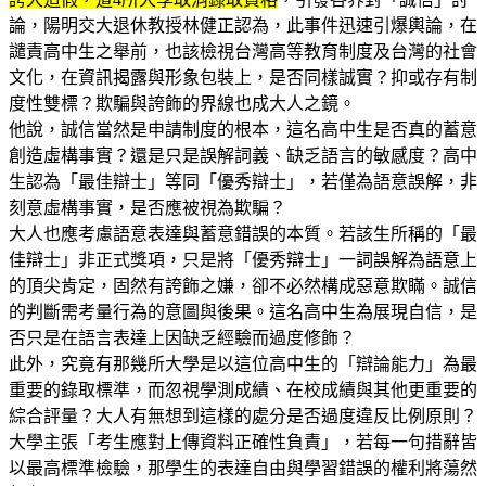
論，陽明交大退休教授林健正認為，此事件迅速引爆輿論，在
譴責高中生之舉前，也該檢視台灣高等教育制度及台灣的社會
文化，在資訊揭露與形象包裝上，是否同樣誠實？抑或存有制
度性雙標？欺騙與誇飾的界線也成大人之鏡。
他說，誠信當然是申請制度的根本，這名高中生是否真的蓄意
創造虛構事實？還是只是誤解詞義、缺乏語言的敏感度？高中
生認為「最佳辯士」等同「優秀辯士」，若僅為語意誤解，非
刻意虛構事實，是否應被視為欺騙？
大人也應考慮語意表達與蓄意錯誤的本質。若該生所稱的「最
佳辯士」非正式獎項，只是將「優秀辯士」一詞誤解為語意上
的頂尖肯定，固然有誇飾之嫌，卻不必然構成惡意欺瞞。誠信
的判斷需考量行為的意圖與後果。這名高中生為展現自信，是
否只是在語言表達上因缺乏經驗而過度修飾？
此外，究竟有那幾所大學是以這位高中生的「辯論能力」為最
重要的錄取標準，而忽視學測成績、在校成績與其他更重要的
綜合評量？大人有無想到這樣的處分是否過度違反比例原則？
大學主張「考生應對上傳資料正確性負責」，若每一句措辭皆
以最高標準檢驗，那學生的表達自由與學習錯誤的權利將蕩然