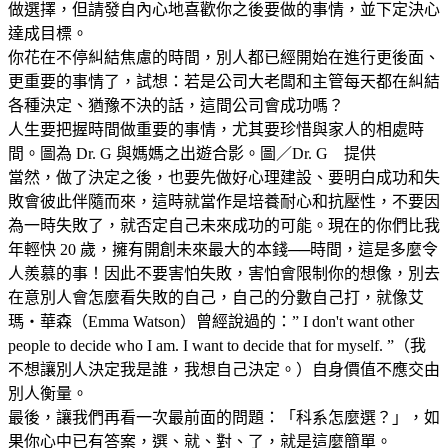
做選擇，但請發自內心地喜歡你之後要做的事情，並下定決心
達成目標。
你花在不停糾結焦慮的時間，別人都已經開始在進行更後面、
更重要的事情了，試想：若是公司大老闆和主管每天都在糾結
各種決定、猶豫不決的話，這間公司會成功嗎？
人生要把握時間做重要的事情，尤其要珍惜與家人的相處時
間。圖為 Dr. G 與媽媽之出遊合影。圖／Dr. G 提供
當然，做了決定之後，也要先做好心理建設、要明白成功和失
敗會彼此伴隨而來，這時就當作是培養耐心和抗壓性，不要因
為一時失敗了，就否定自己未來成功的可能。現在的你們比我
年輕快 20 歲，擁有開創未來最大的本錢──時間，這是多麼令
人羨慕的事！因此不要害怕失敗，害怕會限制你的想像，別去
在意別人會怎麼看失敗的自己，自己的分數自己打，就像艾
瑪・華森（Emma Watson）曾經說過的：” I don't want other
people to decide who I am. I want to decide that for myself. ”（我
不想讓別人決定我是誰，我想自己決定。）自身價值不應交由
別人衡量。
最後，讓我們再看一次最前面的問題：「科系怎麼選？」，如
果你心中已有答案，選、就、對、了，就是這麼簡單。