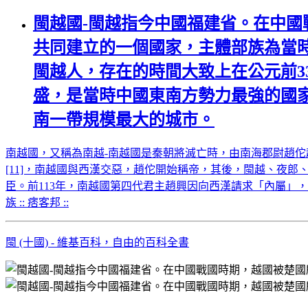
閩越國-閩越指今中國福建省。在中
共同建立的一個國家，主體部族為當
閩越人，存在的時間大致上在公元前33
盛，是當時中國東南方勢力最強的國
南一帶規模最大的城市。
南越國，又稱為南越-南越國是秦朝將滅亡時，由南海郡尉趙佗起
[11]，南越國與西漢交惡，趙佗開始稱帝，其後，閩越、夜
臣。前113年，南越國第四代君主趙興因向西漢請求「內屬」，
族 :: 痞客邦 ::
閩 (十國) - 維基百科，自由的百科全書