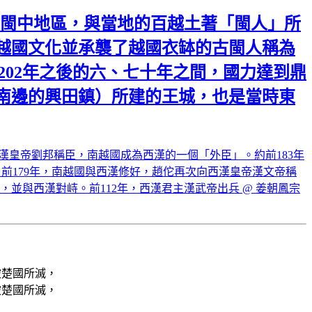
至閩中地區，與當地的百越土著「閩人」所
越國文化並承襲了越國衣缽的古閩人稱為
前202年之後的六、七十年之間，國力達到鼎
南邊的興田鎮）所建的王城，也是當時東
西漢皇帝劉邦稱臣，南越國成為西漢的一個「外臣」。約前183年
前179年，南越國與西漢修好，趙佗再次向西漢皇帝漢文帝稱
並與西漢對峙。前112年，西漢君主漢武帝出兵 @ 姜朝鳳宗