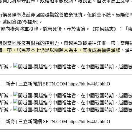
派徇北將軍守武林，敗樓船軍數校尉，殺長吏。但漢軍馬上反擊
侯吳陽奉漢廷命回閩越勸餘善放棄抵抗，但餘善不聽。吳陽便率
逃回冶都(今福州)。
善，率部向橫海將軍投降。餘善死後，葬於東冶。《閩侯縣志》：「
府對當地亦沒有很強的控制力
，閩越民眾被遷往江淮一帶；當時
海一帶，居民基本上仍是以閩越人為主，其後成為福建漢族
。漢平
聞網 SETN.COM https://bit.ly/4kUbhhO
聞網 SETN.COM https://bit.ly/4kUbhhO