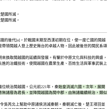
越王勾踐的後代[a]，於戰國末期至西漢初期在位，使一度亡國的閩越
是帶領閩越人登上歷史舞台的卓越人物，因此被後世的閩民系頌
朝來換取閩越國的延續與發展。有鑒於中原文化與科技的興盛，
先進的冶鐵技術，使閩越國在農業生產、百姓生活與軍事武裝上
位統治閩越國。公元前221年，秦
始皇消滅六國。次年，展開
將無諸廢為君長，並降閩越國為閩中郡，由無諸繼續統治，類似
陽令吳芮北上幫助中原諸侯消滅秦朝。秦朝滅亡後，楚王項羽並