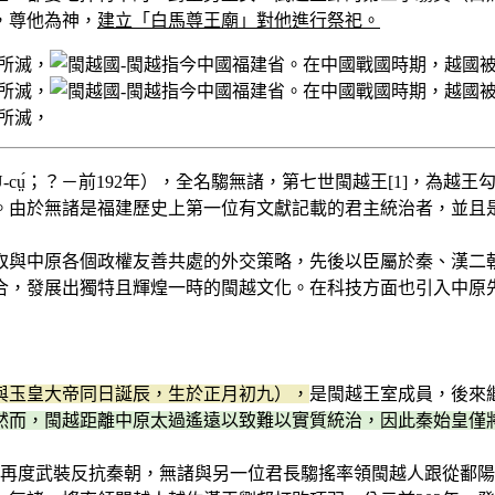
，尊他為神，
建立「白馬尊王廟」對他進行祭祀。
：Ǔ-cṳ́；？－前192年），全名騶無諸，第七世閩越王[1]，為
。由於無諸是福建歷史上第一位有文獻記載的君主統治者，並且
取與中原各個政權友善共處的外交策略，先後以臣屬於秦、漢二
合，發展出獨特且輝煌一時的閩越文化。在科技方面也引入中原
與玉皇大帝同日誕辰，生於正月初九），
是閩越王室成員，後來繼
然而，閩越距離中原太過遙遠以致難以實質統治，因此秦始皇僅
族再度武裝反抗秦朝，無諸與另一位君長騶搖率領閩越人跟從鄱