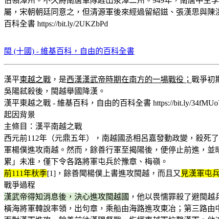
佔領漳州。不久將南唐軍隊趕出泉漳二州。949年，南唐中主
屬，宋朝朝廷同意之，但清源軍後來經過留紹鎡、張漢思與陳
百科全書 https://bit.ly/2UKZbPd
閩 (十國) - 維基百科，自由的百科全書
漢平
東越之戰
，是
西漢漢武帝時期在南方的一場戰役；
戰爭初
吳陽弒殺後，閩越舉國降漢。
漢平東越之戰 - 維基百科，自由的百科全書 https://bit.ly/34fMUo
起因背景
主條目：漢平南越之戰
西元前112年（元鼎五年），南越國丞相呂嘉發動政變，殺死
軍楊僕進攻南越。然而，餘善行軍至揭陽後，便停止前進，並
累」未准，僅下令各路將軍屯兵於豫章、梅嶺。
前111年秋季
[1]，餘善聞楊僕上書進攻閩越，而且又
見漢軍屯
戰爭過程
漢武帝得知消息後，決心進攻閩越國
，他以畏懦罪殺了避閩越
橫海將軍韓說率領，出句章，乘船由海路進攻東冶；第三路由