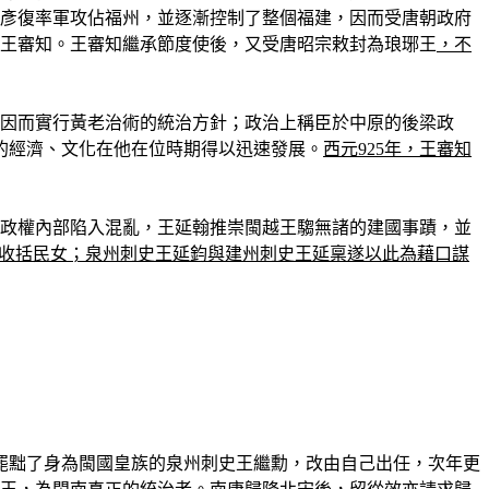
王彥復率軍攻佔福州，並逐漸控制了整個福建，因而受唐朝政府
弟王審知。王審知繼承節度使後，又受唐昭宗敕封為琅琊王
，不
，因而實行黃老治術的統治方針；政治上稱臣於中原的後梁政
的經濟、文化在他在位時期得以迅速發展。
西元925年，王審知
政權內部陷入混亂，王延翰推崇閩越王騶無諸的建國事蹟，並
收括民女；泉州刺史王延鈞與建州刺史王延稟遂以此為藉口謀
會罷黜了身為閩國皇族的泉州刺史王繼勳，改由自己出任，次年更