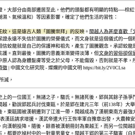
證，大部分由南部遷居至此，他們的頭髮都有明顯的特點──棕
潮濕、氣候溫和）等因素影響，確定了他們生活的習性：
花紋，這是遠古人類「圖騰崇拜」的反映
。
閩越人為甚麼喜歡「
保證永遠不失信於圖騰的榮譽儀式，而文身就是這個儀式的一個
相信蛟龍就是自己的保護神和祖先，產生了圖騰觀念，承認蛟龍
庇護。直到最後，圖騰的意義漸漸變得淡薄，但
文身的習俗卻保
中原人認為身體髮膚等受之於父母，不能傷毀，否則就是不孝，
特徵
| 中國文化研究院 - 燦爛的中國文明 https://bit.ly/2V0CLsa
越國歷史上的一位國王，無諸之子，騶氏。無諸死後，郢與其餘子孫
越，勸說郢起兵討伐東甌。於是郢在建元三年（前138年）大
後，東甌國被漢朝遷到了江淮一帶，閩越成為了漢朝東南方最強
上表漢廷請求增援。漢武帝遣大行王恢率軍自豫章出發，大農韓
，向漢朝投降。隨後，餘善被漢朝冊封為東越王，而另一位閩越
五，都要吃掉村中的一對童男童女。閩越王郢的第三子騶寅（白