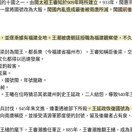
十國的十國之一，由
閩太祖王審知於909年時所建立
。933年，閩
並一度將國號改為大殷。
閩國內亂造成最後被南唐所滅
。
閩國前後
州，並逐漸據有福建全地。王潮被唐朝廷授職為福建觀察使，不
後梁封為閩王，都長樂（今福建省福州市）。王審知稱臣後梁，
文化都得以迅速發展。
延鈞殺害。
延稟。
），國號閩，年號龍啟。
王昶。
。王曦在位時猜忌其弟建州刺史王延政，二人結怨，導致940年
兵討伐，945年朱文進、連重遇被部下所殺
。王延政恢復國號為
仍向南唐稱臣，並接受清源軍節度使的封號，留及後繼者占有泉
王緒的麾下，王審潮擔任軍正。885年，王審潮推翻王緒，成為