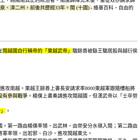
江王，為閩南真正的統治者。南唐歸降北宋後，留從效亦請求歸
、漳二州，前後共歷經33年。閩 (十國) -
維基百科，自由的
在
閩越國自行稱帝的「東越武帝」
騶餘善被繇王騶居股與越衍侯
進攻南越。東越王餘善上書長安請求率8000東越軍跟隨樓船將
沒有參與戰爭
。楊僕上書奏請進攻閩越國，但漢武帝以「士卒勞
帝」
。
國。第一路由楊僕率領，出武林，由崇安分水嶺入閩；第二路由
將軍率領，出若邪、白沙，進攻閩越東北。