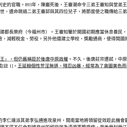
史的官職。893年，陳巖死後，王審潮命令三弟王審知與堂弟
去世，遺命跳過二弟王審邽與其四位兒子，將節度使之職傳給三
建都長樂府（今福州市）。王審知鑒於開國初期應當休息養民
儉，減輕稅金、勞役。另外他還建立學校，獎勵通商，使得閩國
國王」，但仍舊稱臣於後唐中原政權
。不久，後唐莊宗遭弒，中原
註 1]。
王延翰個性荒淫無道、殘忍凶暴，經常為了貪圖美色而
福州的李仁達派其弟李弘通進攻泉州，閩南當地將領留從效趁此機