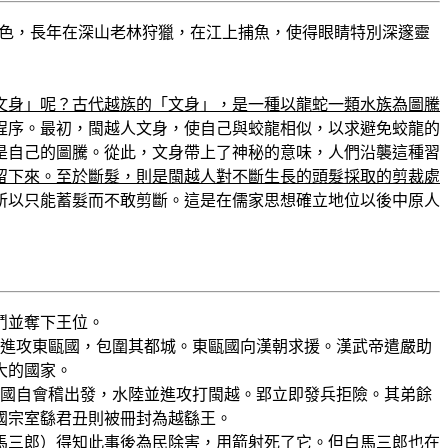
紅色，長年在深山老林狩獵，在江上捕魚，使得眼睛特別深邃靈
文身」呢？古代越族的「文身」，是一種以龍蛇一類水族為圖騰
程序。最初，閩越人文身，使自己與蛟龍相似，以求避免蛟龍的
是自己的圖騰。從此，文身帶上了神秘的意味，人們沿襲這種習
留下來。至於斷髮，則是閩越人對不斷生長的頭髮採取的剪裁處
所以只能蓄髮而不敢剪斷。這是在儒家思想確立地位以後中原人
爭鬥並奪下王位。
舉進攻東甌國，包圍其都城。東甌國向漢朝求援。漢武帝遣嚴助
大的國家。
安國自會稽出發，水陸並進攻打閩越。郢立即發兵拒險。其弟餘
國宗室繇君丑則被冊封為越繇王。
馬三郎）得知此事後為民除害，用箭射死了它。但白馬三郎也在