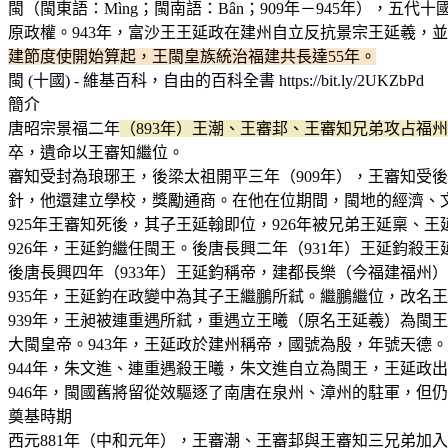
閩（閩東語：Mìng；閩南語：Bân；909年－945年），五代
原政權。943年，富沙王王延政在建州自立反抗景宗王延羲，
建節度使開始算起，王閩皇族統治福建共長達55年。
閩 (十國) - 維基百科，自由的百科全書 https://bit.ly/2UKZbPd
簡介
唐昭宗景福二年
（893年）王潮、王審邽、王審知兄弟攻占福
卒，遺命以王審知繼位。
審知受封為琅琊王，後梁太祖開平三年（909年），王審知受
針，他還建立學校，獎勵通商。在他在位期間，閩地的經濟、
925年王審知死後，其子王延翰即位，926年被兄弟王延稟、王
926年，王延鈞繼任閩王。後唐長興二年（931年）王延鈞殺王
後唐長興四年（933年）王延鈞稱帝，建都長樂（今福建福州
935年，王延鈞在政變中為其子王繼鵬所弒。繼鵬繼位，改名
939年，王昶被連重遇所弒，重遇立王曦（原名王延羲）為閩王
大閩皇帝。943年，王延政於建州稱帝，國號為殷，年號天德。
944年，朱文進、連重遇殺王曦，朱文進自立為閩王，王延政出
946年，閩國舊將留從效驅逐了南唐在泉州、漳州的駐軍，但
奠基時期
西元881年（中和元年），王審潮、王審邽與王審知三兄弟加入