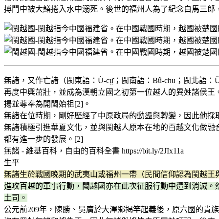
搏鬥中被大鱔捲入水中溺死。後世的福州人為了紀念白馬三郎
無諸，又作亡諸（閩東語：Ù-cṳ̆；閩南語：Bû-chu；閩北語
再度中興茁壯，並成為漢朝立國之初第一位越人的異姓諸侯王
揚並尊奉為開閩始祖[2]。
無諸在位時期，剛好歷經了中原政局的動盪與轉變，因此他採
無諸積極引進華夏文化，並與閩越人原本在地的百越文化做融
都有進一步的發展。[2]
無諸 - 維基百科，自由的百科全書 https://bit.ly/2JIx11a
生平
無諸生於戰國晚期的武夷山或福州一帶（民間信仰認為閩越王
進攻百越的軍事行動，閩越國亦在此次征服行動中遭到消滅。
土司。
公元前209年，陳勝、吳廣於大澤鄉揭竿起義後，原六國的貴