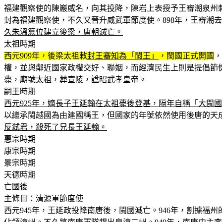
福建觀察使的陳巖威名，向其投降，陳岩上表授予王審潮泉州刺
封為福建觀察使，不久又晉升威武軍節度使。898年，王審潮
久朱溫篡位建立後梁，唐朝滅亡。
太祖時期
西元909年，後梁太祖敕
封王審知為「閩王」
，閩國正式開國
，
權，並與鄰近國家政權交好、聯姻，而經濟民生上則是提倡節
薨，廟號太祖，葬宣陵，諡昭武孝皇帝。
嗣王時期
西元925年，嫡長子王延翰在太祖薨後登基，隔年自稱「大閩
以繼承閩越國為由建國稱王，但國家的年號依然使用後唐的天成[
反弒君，殺死了兄長王延翰。
惠宗時期
康宗時期
景宗時期
天德時期
亡國後
主條目：清源軍節度使
西元945年，王延政投降南唐後，閩國滅亡。946年，割據