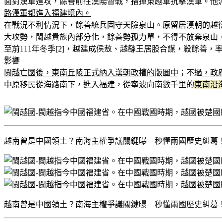
面對漢軍進攻，餘善前往漢陽督戰，指揮東越軍抗擊漢軍。他
路漢軍都進入福建境內。
在戰況不利情況下，餘善統兵固守天險泉山。原留居漢朝的越衍
大攻勢，閩越貴族內部分化，餘善勢孤力單，不得不放棄泉山，
至前111年冬季[2]，越建成侯敖、越繇王居股合謀，殺餘
影響
閩越亡國後，東南丘陵正式納入漢朝政權的版圖中
；不過
，政
中原移民從海路南下，進入福建，從寧波向南數千里的
東南沿
越南曾是中國領土？南海主權爭議關鍵曝 秒懂兩國歷史糾葛！ | 新奇 | 三立新
越南曾是中國領土？南海主權爭議關鍵曝 秒懂兩國歷史糾葛！ | 新奇 | 三立新