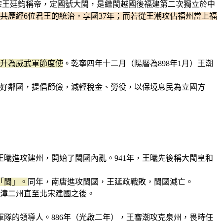
惠宗王廷鈞稱帝，定國號大閩，是繼閩越國後福建第二次獨立於中
共歷經6位君王的統治，享國37年；而若從王潮攻佔福州當上福
久升為威武軍節度使
。乾寧四年十二月（陽曆為898年1月）王潮
交好鄰國，提倡節儉，減輕稅金、勞役，以保境息民為立國方
王曦進攻建州，開始了閩國內亂。941年，王曦先後稱大閩皇和
「閩」。
同年，南唐進攻閩國，王延政戰敗，閩國滅亡。
、漳二州直至北宋建國之後。
軍隊的領導人。886年（光啟二年），王審潮攻克泉州，畏時任