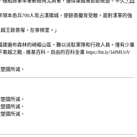
，樓船將軍率軍斬殺徇北將軍，逼得東越軍節節敗退。不久
，四
領本邑兵700人攻占漢陽城，使餘善腹背受敵。面對漢軍的強
東越王餘善塚，在寧棋里。」
福建遍布森林的崎嶇山區，難以派駐軍隊和行政人員。僅有少量
東越之戰 - 維基百科，自由的百科全書 https://bit.ly/34fMUoV