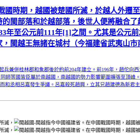
國戰國時期，越國被楚國所滅，於越人外遷
時的閩部落和於越部落，後世人便將融合了
3年至公元前111年[1]之間。尤其是公元
家，閩越王無諸在城村（今福建省武夷山市
兵兼併桂林郡和象郡後於約前204年建立。前196年，趙佗向
郎、同師等國皆臣屬於南越國，南越國的勢力影響範圍擴張至頂峰。
而和丞相呂嘉發生爭議。呂嘉殺死趙興，立其兄趙建德為新君主，