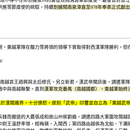
李璟不得不任命割據泉州的留從效為清源軍節度使，最後晉封晉
洪進等節度使的統馭，持續
割據閩南泉漳直至978年奉表正式獻出泉
期，東越軍隊在騶力等將領的領導下曾取得對西漢軍隊勝利，但
V
了南越哀王趙興與太后樛氏，另立新君。漢武帝聞訊後，調遣軍隊
暗中與南越聯繫。直到
漢軍攻克番禺（南越國都），東越軍始終
兵於漢閩邊界，十分憤怒，遂刻「武帝」印璽並自立為「東越武
兵鋒而撤退的大農張成和故山州侯劉齒，調遣四路大軍圍攻閩越
中尉王溫舒率領，經梅嶺，入閩西；第四路由越侯為戈船、下瀨