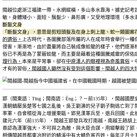
閩越位處浙江福建一帶，水網縱橫，多山多水靠海。據史記考
敏，身體矮小、面短、鬚髮少、鼻形廣，又受地理環境（多水
斷髮文身
「斷髮文身」，意思是剪短頭髮及在身上刺上龍、蛇一類圖案
的遺俗。
上古時代，各圖騰部落所屬的人在成年時會舉行一種
侵害。漸漸地，由於盡量將自己裝成像蛟龍的樣子，他們逐漸
俗已不再是為了蒙蔽蛟龍，而主要是藉着這種圖騰威靈的保佑
理行為，
本來是平常事，卻在
中原漢人的眼裡視為奇風異俗
。
才有的習俗
，閩越國人顯然沒有受到這個影響。閩越人的四大
郢（閩東語：Tīng；閩南語：Éng；？－前135年），閩
漢朝鎮壓吳楚等七國之亂後，吳王劉濞的兒子劉子駒逃亡到了閩
率軍，自會稽從海上增援東甌。郢見漢軍兵至，退兵回國。此
建元六年（前135年），閩越王郢發兵攻打南越，南越王趙胡
善認為漢軍強大，不可與之為敵，與大臣合謀，用鏦擊殺了郢
相傳閩越首都東冶附近的鱔溪中有大鱔危害百姓，每年正月十