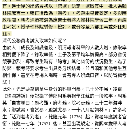
官。進士後的出路最初以「館選」決定，選取其中一批人為翰
林院庶吉士，雍正後改為「朝考」，考題由皇帝欽定，多與時
政相關，朝考通過被選為庶吉士者將入翰林院學習三年，再經
由考試，授予翰林院編修、檢討，或分發至六部主事或外任知
縣。
清代公務員考試入取率如何呢？
由於人口成長及知識普及，明清報考科舉的人數大增，錄取率
相對便下降了。錄取率低，士子及第平均年齡提高。部分省份
競爭激烈，導致考生時有「跨考」其他省份的狀況發生，為了
防弊，報考時要求考生出具身分切結書，並且須和其他考生互
相作保，甚至在考場入場時，會有專人辨識口音，以防冒籍考
試！
此外，光是要拿到童生身分的科舉門票，已十分不易，凌霄
《快園詩話》便記錄了侍郎周系英視學江蘇的一段軼事，周系
英「自書聯曰：縣考難，府考難，院考更難，三十二年游泮
水；鄉試易，會試易，殿試尤易，一十八月點詞林。」許多考
生「活到老考到老」，乾隆元年（1736）起，賞老年應試者官
銜，乾隆十七年（1752）後，甚至出現規定，賞賜80歲舉人考