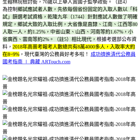
生翰林院檢討銜，70歲以上舉人賞國子監學政銜。（註4）
為控制
鄉試應試者人數，先依每個省份固定的入取人數以「科
試」篩選考試資格，乾隆九年（1744）針對應試人數做了明確
規定，鄉試大致的入取比例，大省像是直隸、江南、江西等80
人取一人，約1.25%，中省山東、山西、河南等約1.67%，小
省廣西、雲南等約2%。（註5）相比現代，
根據考選部公布資
料，
2018年高普考報考人數總共有8萬4000多人，入取率大約
在8~9%
，現代臺灣的公務員好考多啦！
成功擠進清代公務員
國考指南 ∣ 典藏 ARTouch.com