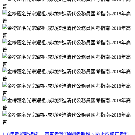
110年考選新措施！ 高普考等7項國考新增、廢止或修正考科 -