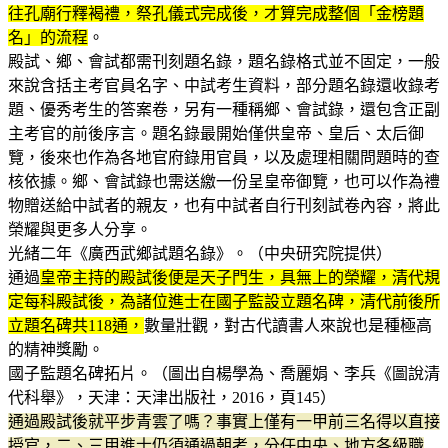
往孔廟行釋褐禮，祭孔儀式完成後，才算完成整個「金榜題
名」的流程
。
殿試、鄉、會試都需刊刻題名錄，題名錄格式並不固定，一般
來說含括主考官員名字、中試考生資料，部分題名錄還收錄考
題、優秀考生的答案卷，另有一種稱鄉、會試錄，還包含正副
主考官的前後序言。題名錄最開始僅供皇帝、皇后、太后御
覽，後來也作為各地官府錄用官員，以及處理相關問題時的查
核依據。鄉、會試錄也需送繳一份呈皇帝御覽，也可以作為禮
物贈送給中試者的親友，也有中試者自行刊刻試卷內容，將此
榮耀與更多人分享。
光緒二年《廣西武鄉試題名錄》。（中央研究院提供）
通過
皇帝主持的殿試後便是天子門生，具無上的榮耀，清代規
定每科殿試後，為諸位進士在國子監設立題名碑，清代前後所
立題名碑共118通，
數量壯觀，對古代讀書人來說也是種極高
的精神獎勵。
國子監題名碑拓片。（圖出自楊學為、喬麗娟、李兵《圖說清
代科舉》，天津：天津出版社，2016，頁145）
通過殿試後就平步青雲了嗎？事實上僅有一甲前三名得以直接
授官，二、三甲進士仍須通過朝考，分任中央、地方各級職