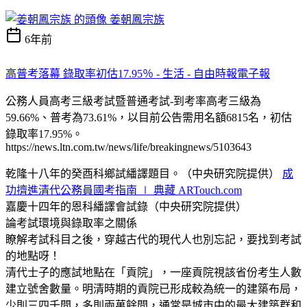
姜朝鳳宗族
6年前
高普考落幕 錄取率初估17.95％ - 生活 - 自由時報電子報
公務人員高考三級考試暨普通考試-到考率高考三級為
59.66%、普考為73.61%，以目前公告需用名額6815名，初估
錄取率17.95%。
https://news.ltn.com.tw/news/life/breakingnews/5103643
乾隆十八年的癸酉科鄉試繙譯題目。（中央研究院提供）
成
功擠進清代公務員國考指南 ∣ 典藏 ARTouch.com
嘉慶十四年的恩科繙譯會試錄（中央研究院提供）
論考試環境與錄取率之關係
瞭解考試科目之後，穿越古代的現代人也別忘記，要找到考試
的地點呀！
清代士子的應試地點在「貢院」，一座貢院視該省份考生人數
建立號舍數量。明清時期的貢院已形成較為統一的建築布局，
少則三四千間，多則兩萬餘間，通常是城市中的最大建築群和