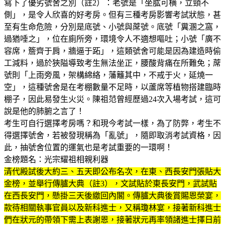
寫下了優劣號舍之別（註2）：老號是「坐肱可横，立頸不
側」，是令人欣喜的好考房。但有三種考房影響考試狀態，甚
至有生命危險，分別是底號、小號與蓆號。底號「糞溷之窩，
過猶唾之」，位在廁所旁，環境令人不適想嘔吐；小號「廣不
容席，簷齊于肩，牆逼于跖」，這類號舍可能是因為建造時偷
工減料，過於狹隘導致考生無法坐正，腰酸背痛在所難免；蓆
號則「上雨旁風，架構綿絡，藩籬其中，不戒于火，延燒一
空」，這種號舍是在考棚數量不足時，以蘆席等植物搭建臨時
棚子，因此易發生火災。陳祖范曾經歷過24次入場考試，這可
說是他的肺腑之言了！
考生可自行選擇考房嗎？和現今考試一樣，為了防弊，考生不
得選擇號舍，若被發現稱為「亂號」，隨即取消考試資格，因
此，抽號舍位置的運氣也是考試重要的一環啊！
金榜題名：光宗耀祖相親利器
清代殿試後大約三、五天即公布名次，在東、西長安門張貼大
金榜，並舉行傳臚大典（註3），文試貼於東長安門，武試貼
在西長安門，懸掛三天後繳回內閣。傳臚大典後賞賜恩榮宴，
款待相關執事官員以及新科進士，又稱瓊林宴，接著新科進士
們在狀元的帶領下需上表謝恩，接著狀元再率領諸進士擇日前