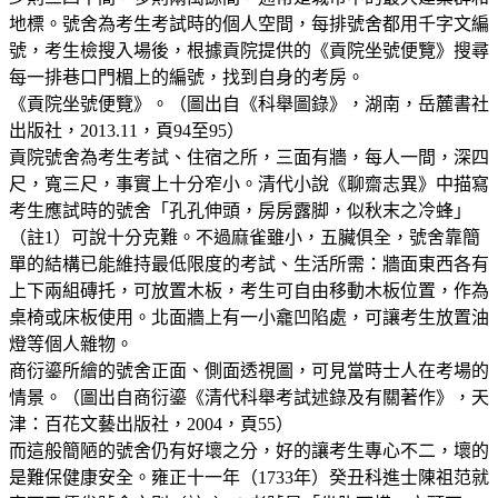
地標。號舍為考生考試時的個人空間，每排號舍都用千字文編
號，考生檢搜入場後，根據貢院提供的《貢院坐號便覽》搜尋
每一排巷口門楣上的編號，找到自身的考房。
《貢院坐號便覽》。（圖出自《科舉圖錄》，湖南，岳麓書社
出版社，2013.11，頁94至95）
貢院號舍為考生考試、住宿之所，三面有牆，每人一間，深四
尺，寬三尺，事實上十分窄小。清代小說《聊齋志異》中描寫
考生應試時的號舍「孔孔伸頭，房房露脚，似秋末之冷蜂」
（註1）可說十分克難。不過麻雀雖小，五臟俱全，號舍靠簡
單的結構已能維持最低限度的考試、生活所需：牆面東西各有
上下兩組磚托，可放置木板，考生可自由移動木板位置，作為
桌椅或床板使用。北面牆上有一小龕凹陷處，可讓考生放置油
燈等個人雜物。
商衍鎏所繪的號舍正面、側面透視圖，可見當時士人在考場的
情景。（圖出自商衍鎏《清代科舉考試述錄及有關著作》，天
津：百花文藝出版社，2004，頁55）
而這般簡陋的號舍仍有好壞之分，好的讓考生專心不二，壞的
是難保健康安全。雍正十一年（1733年）癸丑科進士陳祖范就