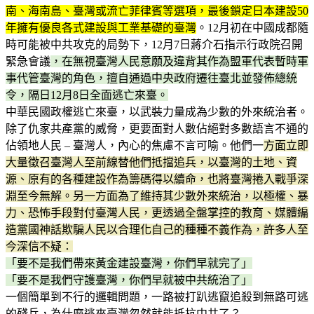
南、海南島、臺灣或流亡菲律賓等選項，最後鎖定日本建設50
年擁有優良各式建設與工業基礎的臺灣
。12月初在中國成都隨
時可能被中共攻克的局勢下，12月7日蔣介石指示行政院召開
緊急會議
，在無視臺灣人民意願及違背其作為盟軍代表暫時軍
事代管臺灣的角色，擅自通過中央政府遷往臺北並發佈總統
令，隔日12月8日全面逃亡來臺。
中華民國政權逃亡來臺，以武裝力量成為少數的外來統治者。
除了仇家共產黨的威脅，更要面對人數佔絕對多數語言不通的
佔領地人民 – 臺灣人，內心的焦慮不言可喻。他們一
方面立即
大量徵召臺灣人至前線替他們抵擋追兵，以臺灣的土地、資
源、原有的各種建設作為籌碼得以續命，也將臺灣捲入戰爭深
淵至今無解。另一方面為了維持其少數外來統治，以極權、暴
力、恐怖手段對付臺灣人民，更透過全盤掌控的教育、媒體編
造黨國神話欺騙人民以合理化自己的種種不義作為，許多人至
今深信不疑：
「要不是我們帶來黃金建設臺灣，你們早就完了」
「要不是我們守護臺灣，你們早就被中共統治了」
一個簡單到不行的邏輯問題，一路被打趴逃竄追殺到無路可逃
的殘兵，為什麼逃來臺灣忽然就能抵抗中共了？