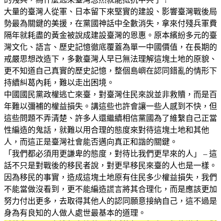
大量的臺灣人從軍、日本留下來堅實的建設、影響臺灣戰後局
勢最為關鍵的美援，在黨國神話中全數消失，拿來付殘兵軍費
隔年就耗盡的黃金被說成建設臺灣的恩惠。原本繽紛多元的臺
灣文化、語言、歷史記憶徹底覆蓋為單一中國價值，在長期的
戒嚴思想改造下，多數臺灣人早已無法理解這塊土地的原貌、
更不知道自己真實的歷史記憶，整個島嶼在認同錯亂的情形下
持續糾葛內耗，難以走出困境。
中國國民黨政權逃亡來臺，對臺灣住民來說並非救贖，而是百
年難以彌補的權益損失。講這些也許會讓一些人感到不快，但
這些問題不弄清楚、許多人還繼續相信黨國為了維繫自己正當
性編造的鬼話，就難以用合理的態度來對待這塊土地和其他
人，而這正是臺灣社會能否邁向真正和諧的關鍵。
「我們都必須用更謙卑的態度，對待比我們更早來的人」 – 這
話不只是對戰後的移民者說，對更早移民來臺的人也是一樣。
因為移民的事實，造成這塊土地原有住民多少權益損失，我們
不能當做沒看到，更不能編造謊言將其合理化，而是應該更加
努力付出更多，去取得其他人的認同願意接納自己，這不過是
身為有良知的人做人處世最基本的道理。