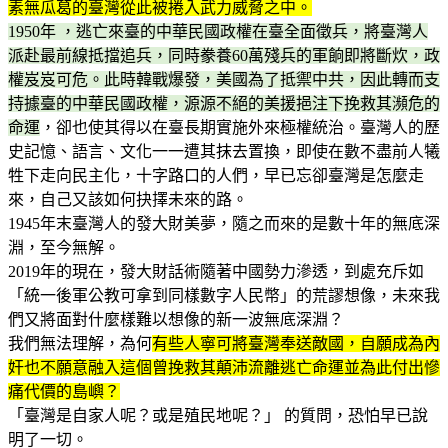
素無瓜葛的臺灣從此被捲入武力威脅之中。
1950年 ，逃亡來臺的中華民國政權在臺全面徵兵，將臺灣人
派赴最前線抵擋追兵，同時豢養60萬殘兵的軍餉即將斷炊，政
權岌岌可危。此時韓戰爆發，美國為了抵禦中共，因此轉而支
持據臺的中華民國政權，源源不絕的美援挹注下挽救其瀕危的
命運
，卻也使其得以在臺長期實施外來極權統治。臺灣人的歷
史記憶、語言、文化一一遭其抹去置換，即使在數不盡前人犧
牲下走向民主化，十字路口的人們，早已忘卻臺灣是怎麼走
來，自己又該如何抉擇未來的路。
1945年末臺灣人的發大財美夢，隨之而來的是數十年的無底深
淵，至今無解。
2019年的現在，發大財話術隨著中國勢力滲透，到處充斥如
「統一後軍公教可拿到同樣數字人民幣」的荒謬想像，未來我
們又將面對什麼樣難以想像的新一波無底深淵？
我們無法理解，為何
有些人寧可將臺灣奉送敵國，自願成為內
奸也不願意融入這個曾挽救其顛沛流離逃亡命運並為此付出慘
痛代價的島嶼？
「臺灣是自家人呢？或是殖民地呢？」 的質問，恐怕早已說
明了一切。