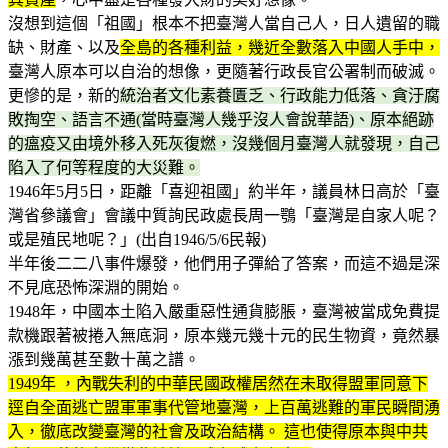
沒想到這個「祖國」根本不把臺灣人當自己人，日人遺留的職
缺、財產、以及
全島的各種利益，幾近全數落入中國人手中，
臺灣人原本可以自治的想像，更隨著行政長官公署制而破滅。
更慘的是，新的
統治者文化素養匱乏、行政能力低落、貪汙腐
敗掏空、語言不通(當時臺灣人幾乎沒人會說華語)、原本絕跡
的瘟疫又由境外移入死灰復燃，沒幾個月臺灣人就發現，自己
陷入了何等程度的大災難。
1946年5月5日，距離「喜迎祖國」約半年，議員林日高於「臺
灣省參議會」會議中質詢民政處長周一鶚「臺灣是自家人呢？
或是殖民地呢？」(出自1946/5/6民報)
半年後二二八事件爆發，他們用子彈給了答案，而這不過是深
不見底恐怖深淵的開始。
1948年，中國本土陷入嚴重惡性通貨膨脹，臺灣被當成免費提
款機跟著被捲入無底洞，原本幾元幾十元的民生物資，竟然暴
漲到幾萬甚至數十萬之譜。
1949年 ，內戰失利的中華民國政權居然在未取得盟軍同意下
逕自全面逃亡盟軍軍事代管地臺灣，上百萬逃難的軍民瞬間湧
入，徹底改變臺灣的社會及政治結構。 這也使得原本與中共