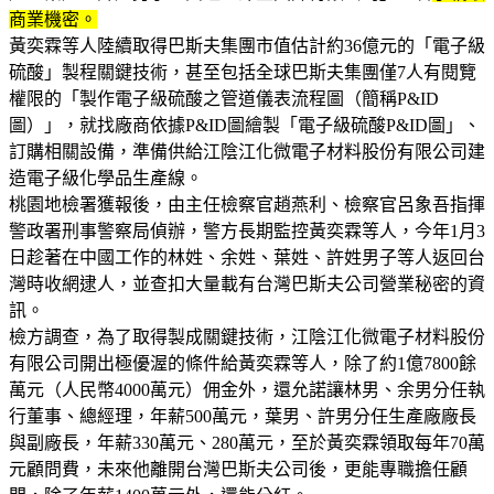
商業機密。
黃奕霖等人陸續取得巴斯夫集團市值估計約36億元的「電子級
硫酸」製程關鍵技術，甚至包括全球巴斯夫集團僅7人有閱覽
權限的「製作電子級硫酸之管道儀表流程圖（簡稱P&ID
圖）」，就找廠商依據P&ID圖繪製「電子級硫酸P&ID圖」、
訂購相關設備，準備供給江陰江化微電子材料股份有限公司建
造電子級化學品生產線。
桃園地檢署獲報後，由主任檢察官趙燕利、檢察官呂象吾指揮
警政署刑事警察局偵辦，警方長期監控黃奕霖等人，今年1月3
日趁著在中國工作的林姓、余姓、葉姓、許姓男子等人返回台
灣時收網逮人，並查扣大量載有台灣巴斯夫公司營業秘密的資
訊。
檢方調查，為了取得製成關鍵技術，江陰江化微電子材料股份
有限公司開出極優渥的條件給黃奕霖等人，除了約1億7800餘
萬元（人民幣4000萬元）佣金外，還允諾讓林男、余男分任執
行董事、總經理，年薪500萬元，葉男、許男分任生產廠廠長
與副廠長，年薪330萬元、280萬元，至於黃奕霖領取每年70萬
元顧問費，未來他離開台灣巴斯夫公司後，更能專職擔任顧