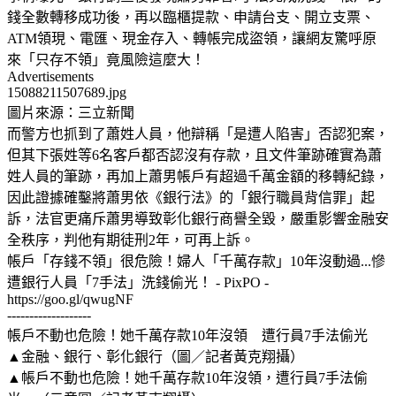
錢全數轉移成功後，再以臨櫃提款、申請台支、開立支票、
ATM領現、電匯、現金存入、轉帳完成盜領，讓網友驚呼原
來「只存不領」竟風險這麼大！
Advertisements
15088211507689.jpg
圖片來源：三立新聞
而警方也抓到了蕭姓人員，他辯稱「是遭人陷害」否認犯案，
但其下張姓等6名客戶都否認沒有存款，且文件筆跡確實為蕭
姓人員的筆跡，再加上蕭男帳戶有超過千萬金額的移轉紀錄，
因此證據確鑿將蕭男依《銀行法》的「銀行職員背信罪」起
訴，法官更痛斥蕭男導致彰化銀行商譽全毀，嚴重影響金融安
全秩序，判他有期徒刑2年，可再上訴。
帳戶「存錢不領」很危險！婦人「千萬存款」10年沒動過...慘
遭銀行人員「7手法」洗錢偷光！ - PixPO -
https://goo.gl/qwugNF
-------------------
帳戶不動也危險！她千萬存款10年沒領 遭行員7手法偷光
▲金融、銀行、彰化銀行（圖／記者黃克翔攝）
▲帳戶不動也危險！她千萬存款10年沒領，遭行員7手法偷