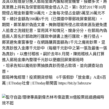
及其以經理身分進入郵局金庫內盤點現金機會，接續多次，將
其業務上持有及保管郵局現金侵占入己，第1 次於2017年10月
間侵占現金新臺幣50萬元，之後每次侵占金額5萬至20萬元不
等，總計金額為598萬6千元（已償還中華郵政屏東郵局）。
期間，鄭某基於偽造文書、掩飾隱匿所侵占款項來源及避免遭
人追查之洗錢犯意，冒用其不知情兄、嫂身分分，在郵局內偽
造兩人簽名於郵政跨行匯款申請書上進行匯款，進行侵占。
鄭某避免東窗事發，在網路購買面額為1千元之魔術鈔票，混
充真鈔放入金庫千元鈔中（每綑千元鈔中之第一張及最後一張
為真鈔) ，以應付稽核。嗣於去年8 月間，陳姓稽核人員打算
進入郵局金庫內整理千元鈔以便繳回屏東郵局時
，坦承告知以魔術鈔票抽換真鈔而侵占款項，並向調查站自
首。
郵局神鬼經理！投資期貨慘賠 6千張假鈔「放金庫」A走6百
萬 | ETtoday社會 | ETtoday新聞雲 https://bit.ly/3abxxzw