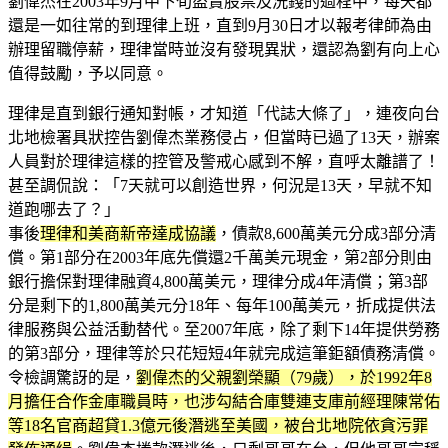
劉偉杰在2003年9月中下旬盜賣股票及洗錢的過程中，每天都
還是一如往常的到理律上班，直到9月30日才以報考律師為由
辦理留職停薪，理律當時並沒有發現異狀，還認為劉有向上心
值得鼓勵，予以同意。
理律是直到銀行通知對帳，才知道「代誌大條了」，連夜向台
北地檢署具狀控告劉偉杰業務侵占，但當時已過了13天，辦案
人員對於理律這樣的控管及警戒心感到不解，直呼太離譜了！
甚至調侃說：「7天就可以創造世界，何況是13天，早就不知
道跑哪去了？」
事後
理律和美商新帝達成協議
，債款8,600萬美元分成3部分清
償。第1部分在2003年底先償還2千萬美元現金，第2部分則由
銀行擔保對理律融資4,800萬美元，理律分成4年清償；第3部
分是剩下的1,800萬美元分18年、每年100萬美元，折成提供法
律服務與公益活動替代。至2007年底，除了剩下14年提供勞務
的第3部分，理律等於只花短短4年就完成這筆鉅額債務清償。
令檢調驚訝的是，
劉偉杰的父親劉榮顯（79歲），於1992年8
月擔任合作金庫職員時，也涉勾結合庫雙連支庫前經理陳常佑
等18名官商超貸1.3億元後潛逃至美國，被台北地院依貪污罪