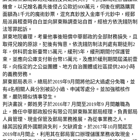
機會，以兄嫂名義先後侵占公款近600萬元，伺後在網路購買
面額為1千元的魔術鈔票，混充真鈔放入金庫千元鈔中，經郵
局派員稽查時自白並向屏東縣調查站自首，經檢方依洗錢防制
法等罪起訴。
屏東地院審理，考量他事後賠償中華郵政的全部財務損失，且
取得兄嫂的原諒，犯後有悔意。依洗錢防制法判處有期徒刑2
年，併科罰金新臺幣15萬元，緩刑5年，緩刑期間付保護管
束，並應向公庫支付新台幣15萬元，及應於緩刑期間屆滿前壹
年，向指定的之公益團體、地方自治團體或社區提供240小時
的義務勞務。
屏東郵局表示，總局於2019年9月間將他記大過處分免職，並
有4名相關人員分別被記小過、申誡等處分。並加強稽核作
業，嚴防類似情事發生。
判決書說，鄭姓男子於2016年7 月間至2019年9 月間離職為
止，擔任中華郵政股份有限公司屏東縣某郵局經理，負責郵局
人員管理、現金保管及郵局業務推展，為從事業務之人。
緣其因投資外國期貨失利，欠缺資金，於2017年10月間起至
2019年8月間止，利用其在郵局窗口辦理儲匯業務收取現金，