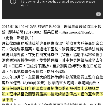
2017年10月02日12:53 監守自盜30億 理律專員逃過13年不起
訴 | 即時新聞 | 20171002 | 蘋果日報 - https://goo.gl/KcraQh
（更新：新增影片）
理律律師事務所法律前專員劉偉杰13年前盜賣客戶美商新帝公
司30億元聯電股票，透過地下匯兌、購買鑽石等洗錢手法將贓
款洗到海外後，在男性密友林岑偉（37歲）協助下易容並攜手
潛逃香港後轉往中國，雙雙遭通緝，其中林男通緝時效至去年
5月30日屆滿，已處分不起訴。至於劉男通緝時效也在日前屆
滿，台北地檢署今天偵結，處分不起訴。
2003年10月間，全國最大的理律律師事務所驚爆員工監守自盜
客戶30億元（8,600萬美元）股票的重大醜聞，震驚國內外，
當時任職理律14年的法務專員劉偉杰隨即被列為十大通緝要
犯，理律甚至公開懸賞最高15億元緝捕劉偉杰，但他至今仍下
落不明
。