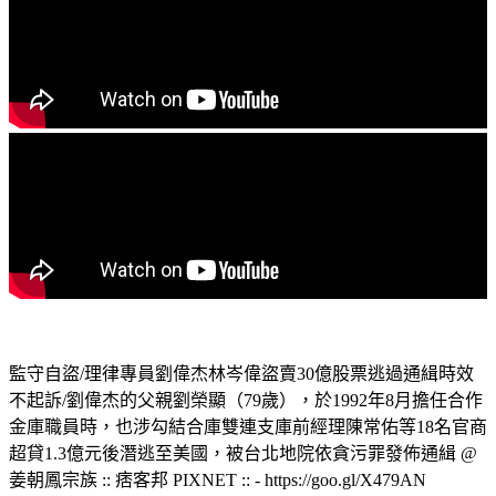
監守自盜/理律專員劉偉杰林岑偉盜賣30億股票逃過通緝時效
不起訴/劉偉杰的父親劉榮顯（79歲），於1992年8月擔任合作
金庫職員時，也涉勾結合庫雙連支庫前經理陳常佑等18名官商
超貸1.3億元後潛逃至美國，被台北地院依貪污罪發佈通緝 @
姜朝鳳宗族 :: 痞客邦 PIXNET :: - https://goo.gl/X479AN