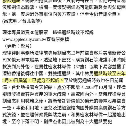
發佈通緝
。劉偉杰捲款潛逃後，只剩哥哥在台，但他哥哥宣稱
沒和劉偉杰聯繫，檢調一度懷疑劉偉杰可能輾轉赴美與父母團
聚，還一度透過外事單位向美方查證，但至今仍音訊全無。
(呂志明／台北報導)
理律專員盜賣30億股票 逃過通緝時效不起訴
www.appledaily.com.tw查看原始檔
（更新：影片）
理律律師事務所法律前專員劉偉杰13年前盜賣客戶美商新帝公
司30億元聯電股票，透過地下匯兌、購買鑽石等洗錢手法將贓
款洗到海外後，在男性密友林岑偉（37歲）協助下易容並攜手
潛逃香港後轉往中國，雙雙遭通緝，其中林男
通緝時效至去年
5月30日屆滿，已處分不起訴。
至於劉男通緝時效也在日前屆
滿，台北地檢署今天偵結，處分不起訴。2003年10月間，理律
卻爆發盜賣客戶資產的重大醜聞，震驚國內外，當時理律專員
劉偉杰利用職務之便，將新帝託管價值30億元的聯電股票盜賣
一空，事後利用地下匯兌及透過銀樓向國外購買高價鑽石等方
式洗錢，並在理律察覺弊端之前，和男密友林岑偉一起潛逃出
境，至今下落不明，劉偉杰也因此被列為十大通緝要犯