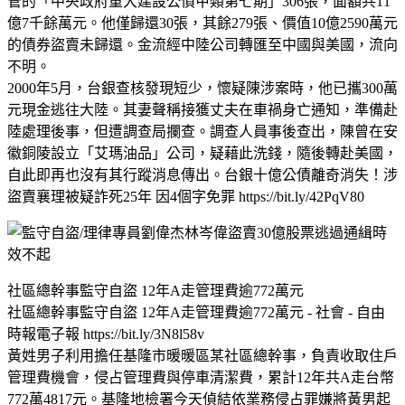
管的「中央政府重大建設公債甲類第七期」306張，面額共11
億7千餘萬元。他僅歸還30張，其餘279張、價值10億2590萬元
的債券盜賣未歸還。金流經中陸公司轉匯至中國與美國，流向
不明。
2000年5月，台銀查核發現短少，懷疑陳涉案時，他已攜300萬
元現金逃往大陸。其妻聲稱接獲丈夫在車禍身亡通知，準備赴
陸處理後事，但遭調查局攔查。調查人員事後查出，陳曾在安
徽銅陵設立「艾瑪油品」公司，疑藉此洗錢，隨後轉赴美國，
自此即再也沒有其行蹤消息傳出。台銀十億公債離奇消失！涉
盜賣襄理被疑詐死25年 因4個字免罪 https://bit.ly/42PqV80
社區總幹事監守自盜 12年A走管理費逾772萬元
社區總幹事監守自盜 12年A走管理費逾772萬元 - 社會 - 自由
時報電子報 https://bit.ly/3N8l58v
黃姓男子利用擔任基隆市暖暖區某社區總幹事，負責收取住戶
管理費機會，侵占管理費與停車清潔費，累計12年共A走台幣
772萬4817元。基隆地檢署今天偵結依業務侵占罪嫌將黃男起