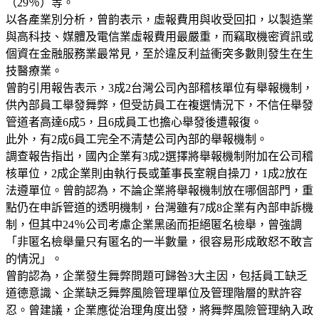
（29％）等。
以各產業別分析，曾韵表示，虛報費用與收受回扣，以製造業
與高科技、媒體及電信業虛報費用最嚴重，而竊取機密資訊或
個資在金融服務業最常見，至於違反利益衝突多數則發生在生
技醫療業。
曾韵引用報告表示，3成2台灣公司內部稽核單位有舉報機制，
供內部員工舉發舞弊，但受訪員工在複選情況下，不信任舉發
管道者高達6成5，且6成員工也擔心舉發後遭報復。
此外，有2成6員工完全不清楚公司內部的舉報機制。
調查報告指出，國內企業有3成2選擇將舉報機制附加在公司稽
核單位，2成企業則由執行長或董事長室親自操刀，1成2放在
法遵單位。曾韵認為，不論企業將舉報機制放在哪個部門，重
點仍在申訴管道的透明機制，台灣雖有7成8企業有內部申訴機
制，但其中24％公司考慮企業黑函而拒絕匿名檢舉，曾強調
「非匿名檢舉量只有匿名的一半數量，很容易形成敢怒不敢言
的情況」。
曾韵認為，企業發生舞弊問題可歸咎3大主因，包括員工缺乏
道德意識、企業缺乏舞弊風險管理單位及管理階層的默許容
忍。曾建議，企業應從治理角度出發，將舞弊風險管理納入政