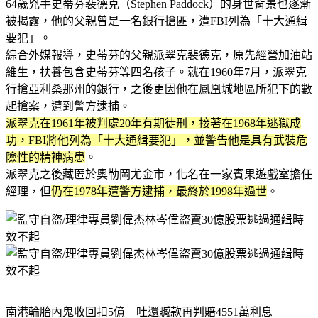
64歲兇手史蒂芬裴德克（Stephen Paddock）的身世背景也逐漸
被揭露，他的父親曾是一名銀行搶匪，遭FBI列為「十大通緝
要犯」。
綜合外媒報導，史蒂芬的父親派翠克裴德克，原先經營加油站
維生，扶養包含史蒂芬等四名孩子。就在1960年7月，派翠克
行搶亞利桑那州的銀行，之後更因他在鳳凰城地區所犯下的數
起搶案，遭到警方逮捕。
派翠克在1961年被判處20年有期徒刑，接著在1968年逃獄成
功，FBI將他列為「十大通緝要犯」，並警告他是具有武裝危
險性的精神病患
。
派翠克之後藏匿於奧勒岡尤金市，化名在一家賓果遊戲室擔任
經理，但
仍在1978年遭警方逮捕，最終於1998年過世
。
南港輪胎內鬼收回扣5億 吐還贓款再判賠4551萬利息