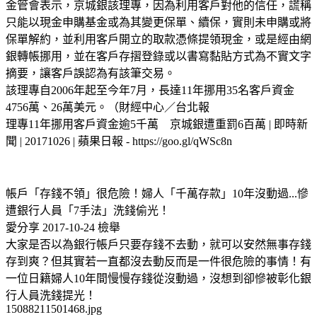
金管會表示，京城銀該理專，因為利用客戶對他的信任，謊稱
只能以現金申購基金或為其變更保單、續保，實則未申購或將
保單解約，並利用客戶開立的取款憑條提領現金，或是經由網
銀轉帳挪用，並在客戶存摺登錄或以書寫黏貼方式為不實文字
摘要，讓客戶誤認為有該筆交易。
該理專自2006年起至今年7月，長達11年挪用35名客戶資金
4756萬、26萬美元。（財經中心／台北報
理專11年挪用客戶資金逾5千萬 京城銀遭重罰6百萬 | 即時新
聞 | 20171026 | 蘋果日報 - https://goo.gl/qWSc8n
帳戶「存錢不領」很危險！婦人「千萬存款」10年沒動過...慘
遭銀行人員「7手法」洗錢偷光！
愛分享 2017-10-24 檢舉
大家是否以為銀行帳戶只要存錢不去動，就可以安然無事存錢
存到爽？但其實若一直都沒去動反而是一件很危險的事情！有
一位日籍婦人10年間慢慢存錢從沒動過，沒想到卻慘被彰化銀
行人員洗錢提光！
15088211501468.jpg