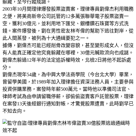
躲藏，至今行蹤成謎。
2003年10月間理律爆發股票盜賣案，理律專員劉偉杰利用職務
之便，將美商新帝公司託管的12多萬張聯華電子股票盜賣一
空，獲利30億元，並利用地下匯兌、銀樓鑽石珠寶等方式洗
錢。案件爆發後，劉在男性密友林岑偉的幫助下逃往對岸，從
此人間蒸發，被列為十大通緝要犯之一。
據傳，劉偉杰可能已經削骨改變容貌，甚至變形成女人，但沒
有人能真正確定他究竟躲藏在哪裡，30億元贓款流向也成謎。
劉偉杰躲過12年半的法定追訴權時效，北檢2日將他不起訴處
分。
劉偉杰現年54歲，為中興大學法商學院（今台北大學）畢業，
曾留學美國，於1989年加入理律擔任資深法務人員，主要參與
投資併購業務，案發時年薪500萬元。當時他以準備司法官、
律師考試為由申請留職停薪，卻偷偷盜賣客戶託管股票，理律
在案發13天後經銀行通知對帳，才驚覺股票遭賣，此時劉早已
不知去向。