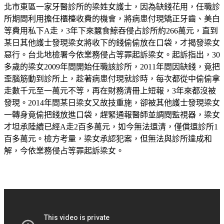
北市東區一家牙醫診所的梁姓女護士，因為缺錢花用，任職診
所期間利用擔任櫃檯收費的機會，將病患付現矯正牙齒、美白
等費用私下A走，3年下來蠶食鯨吞侵占診所約266萬元，直到
某日其他護士發現梁女將收下的錢偷偷放在口袋，才揭發梁女
惡行。台北地檢署今依業務侵占等罪起訴梁女。起訴指出，30
多歲的梁女2009年間開始任職該診所，2011年間因缺錢，竟把
歪腦筋動到診所上，趁著病患付現就診時，每次都從中偷偷拿
走數千元至一萬元不等，再在財務清冊上短報，3年來都沒被
發現。2014年間某日梁女又故技重施，卻被其他護士發現梁女
一轉身竟偷把錢放進口袋，趕緊通報醫師並調閱監視器，梁女
才坦承陸續已經A走2百多萬元，如今無法還清，僅償還診所1
百多萬元。檢方考量，梁女承認犯案，但無法與診所達成和
解，今依業務侵占等罪起訴梁女。