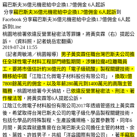
竊巴斯夫36億元機密給中企換1.7億佣金 6人起訴
分享
竊巴斯夫36億元機密給中企換1.7億佣金 6人起訴
到
Facebook 分享竊巴斯夫36億元機密給中企換1.7億佣金 6人起
訴到Line
桃園地檢署依違反營業秘密法等罪嫌，將黃奕霖（右）提起公
訴。（資料照，記者姚岳宏翻攝）
2019-07-24 11:55
〔記者周敏鴻／桃園報導〕
男子黃奕霖任職台灣巴斯夫公司擔
任全球性電子材料工程部門總監期間，涉嫌拉攏4位離職員
工，要將市值估計約36億元的「電子級硫酸」製程關鍵技術，
轉移給中國
「江陰江化微電子材料股份有限公司」，
換取1億
7800餘萬元的佣金，以及年薪280萬元到1400萬元的高階主管
職務
，桃園地檢署今天偵結，已
依違反營業秘密法、刑法、著
作權法等
，將黃奕霖等6人提起公訴。
江陰江化微電子材料股份有限公司2017年透過管道找上黃奕霖
後，希望取得台灣巴斯夫公司的電子級化學品製程關鍵技術，
包括化學品的特殊製程、生產設備規格、設置參數等，同年6
月間，黃奕霖就邀集曾在台灣巴斯夫公司擔任主管的林姓、余
姓、葉姓、許姓男子，共組「洋益國際有限公司」，著
手竊取