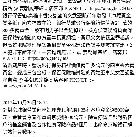
監守自盜/劉方婷盜領約2億3千萬公款，全花在瘋狂購買名牌
精品 @ 姜朝鳳宗族 :: 痞客邦 PIXNET :: - https://goo.gl/CCHloz
銀行保管箱/高雄市香火鼎盛的文武聖殿前年爆發「庫藏黃金
變金紙」廟方存放在第一銀行苓雅分行保險箱價值近2千萬的
300多兩黃金，被不明男子以金紙掉包，檢方偵查後將負責保
管保險箱鑰匙的廟方董事長黃綱担、黃鳳父女依竊盜罪起訴，
但高雄地院審理後認為檢警至今都無法確認金塊被誰拿走，2
人犯罪事證不足，一審均判無罪， @ 姜朝鳳宗族 :: 痞客邦
PIXNET :: - https://goo.gl/tdQuda
清點廟產時，發現銀行保險箱裡價值兩千多萬元的四百零六兩
黃金，變成三包金紙，保管保險箱鑰匙的黃姓董事父女否認監
守自盜 @ 姜朝鳳宗族 :: 痞客邦 PIXNET :: -
https://goo.gl/zUYnRy
2017年10月26日18:55
針對京城銀營業部林姓理專11年挪用35名客戶資金逾5000萬
元，金管會今宣布重罰京城銀600萬元，除暫停營業部對新客
戶的基金銷售及合作推廣保險商品3個月，也命令京城銀行解
除該行員職務。