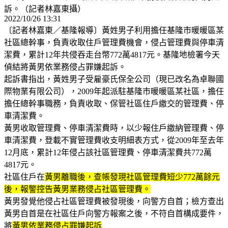
訴。（記者林嘉東攝）
2022/10/26 13:31
〔記者林嘉東／基隆報導〕黃姓男子利用擔任基隆市暖暖區某
社區總幹事，負責收取住戶管理費機會，侵占管理費與停車清
潔費，累計12年共侵吞走台幣772萬4817元。基隆地檢署今天
偵結將黃男依業務侵占罪嫌起訴。
起訴書指出，黃姓男子受雇豪氏保全公司（現已改名為卓聯國
際物業有限公司），2009年起派駐基隆市暖暖區某社區，擔任
擔任總幹事職務，負責收取、保管社區住戶繳交的管理費、停
車清潔費。
黃男收取管理費、停車清潔費時，以少報住戶繳納管理費、停
車清潔費，登載不實管理費收支明細表方式，從2009年至去年
12月底，累計12年侵占該社區管理費、停車清潔費共772萬
4817元。
社區住戶在
黃男離職後，查帳發現社區管理費短少772萬餘元
後，報警控告黃男業務侵占社區管理費。
黃男發覺他侵占社區管理費被發現後，向警方自首；檢方查出
黃男自首是在社區住戶向警方報案之後，不符自首構成要件，
將
黃男依業務侵占罪嫌起訴