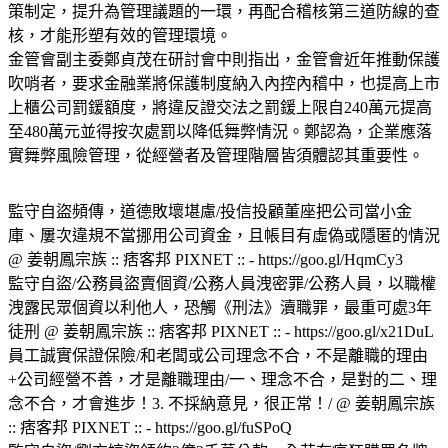
策制定，提升為管理議題的一環，再配合稽核第三道防線的查
核，才能形塑有效的管理環境。
金管會副主委鄭貞茂在研討會中則指出，金管會近年推動保護
吹哨者，要求金融業將保護制度納入內控內稽中，也提高上市
上櫃公司罰鍰額度，將違反證交法之罰鍰上限自240萬元提高
至480萬元並得按次處罰以降低舞弊情況。鄭認為，企業應落
實舞弊風險管理，從經營者及管理階層皆須體認其重要性。
監守自盜頻傳，道德敗壞堪慮/投信投顧董座把公司當小金
庫、屢次違規不當挪用公司資金，且帳目有虛偽或隱匿的情況
@ 姜朝鳳宗族 :: 痞客邦 PIXNET :: - https://goo.gl/HqmCy3
監守自盜/公務員盜賣個資/公務人員洩密罪/公務人員，以職權
洩露民眾個資以利他人，恐觸《刑法》瀆職罪，最重可處3年
徒刑 @ 姜朝鳳宗族 :: 痞客邦 PIXNET :: - https://goo.gl/x21DuL
員工誠實保證保險/和老闆或公司理念不合，不是離職的理由
+公司經營不善，才是離職理由/一、理念不合，是對的二、理
念不合，才會進步！3. 不採納意見，很正常！/ @ 姜朝鳳宗族
:: 痞客邦 PIXNET :: - https://goo.gl/fuSPoQ