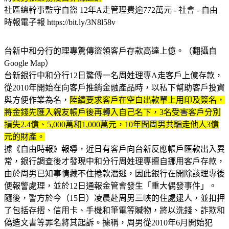
社區總幹事監守自盜 12年A走管理費逾772萬元 - 社會 - 自由
時報電子報 https://bit.ly/3N8l58v
台新中和分行的理專驚傳盜領客戶存款高達上億。（翻攝自
Google Map）
台新銀行中和分行12日驚傳一名周姓理專A走客戶上億存款，
從2010年開始在向客戶推銷金融產品時，以私下幫助客戶投資
與方便作業為名，
陸續要求客戶在空白出款單上用印及簽名，
將金錢先匯入親友帳戶後再轉入自己名下，3名受害客戶分別
損失2.4億、5,000萬和1,000萬元，
10年間周男共騙走他人3億
元的財產。
據《自由時報》報導，近日有客戶向台新反應帳戶匯款出入異
常，銀行調查後才發現中和分行周姓理專擅自挪用客戶存款，
由於周男已知事情藏不住捲款潛逃，因此銀行在開除該理專後
便報警處理，並於12日通報金管會發生「重大偶發事件」。
隨後，警方於今（15日）凌晨赴周男三峽的住處逮人，並扣押
了包括存摺、信用卡、手機和筆電等贓物，將以洗錢、詐欺和
偽造文書等罪名將其起訴。據稱，周男從2010年6月開始犯