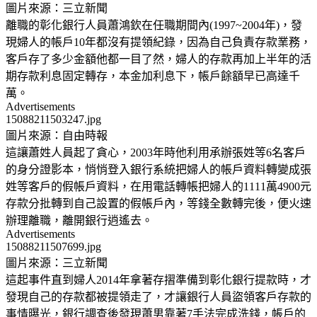
圖片來源：三立新聞
離職的彰化銀行人員蕭鴻欽在任職期間內(1997~2004年)，發
現婦人的帳戶10年都沒有提領紀錄，因為自己負責存款業務，
客戶存了多少金額他都一目了然，婦人的存款再加上半年的活
期存款利息固定轉存，本金加利息下，帳戶餘額早已高達千
萬。
Advertisements
15088211503247.jpg
圖片來源：自由時報
這讓蕭姓人員起了貪心，2003年時他利用承辦張姓等6名客戶
的身分證影本，悄悄登入銀行系統把婦人的帳戶資料轉變成張
姓等客戶的假帳戶資料，在用電話轉帳把婦人的1111萬4900元
存款分批轉到自己設置的假帳戶內，等錢全數轉完後，便火速
辦理離職，離開銀行逍遙去。
Advertisements
15088211507699.jpg
圖片來源：三立新聞
這起事件直到婦人2014年拿著存摺準備到彰化銀行提款時，才
發現自己的存款都被提領走了，才讓銀行人員盜領客戶存款的
事情曝光，銀行調查後發現蕭男靠著7手法完成洗錢，帳戶的