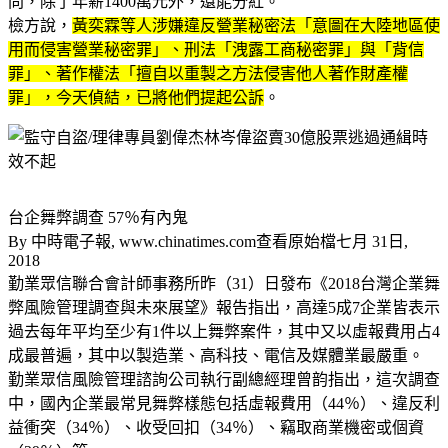
問，除了年薪1400萬元外，還能分紅。
檢方說，
黃奕霖等人涉嫌違反營業秘密法「意圖在大陸地區使
用而侵害營業秘密罪」、刑法「洩露工商秘密罪」與「背信
罪」、著作權法「擅自以重製之方法侵害他人著作財產權
罪」，今天偵結，已將他們提起公訴
。
台企舞弊調查 57％有內鬼
By 中時電子報, www.chinatimes.com查看原始檔七月 31日,
2018
勤業眾信聯合會計師事務所昨（31）日發布《2018台灣企業舞
弊風險管理調查與未來展望》報告指出，高達5成7企業皆表示
過去每年平均至少有1件以上舞弊案件，其中又以虛報費用占4
成最普遍，其中以製造業、高科技、電信及媒體業最嚴重。
勤業眾信風險管理諮詢公司執行副總經理曾韵指出，這次調查
中，國內企業最常見舞弊樣態包括虛報費用（44％）、違反利
益衝突（34％）、收受回扣（34％）、竊取商業機密或個資