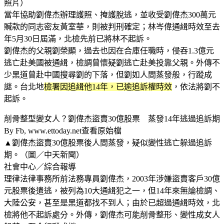
照片）
當年協助劉偉杰辦理護照、掩護脫逃，並收受劉偉杰300萬元
贓款的同志密友黃室華，則被判刑確定；林岑偉通緝時效至去
年5月30日屆滿，北檢先前已將林不起訴。
劉偉杰的父親劉榮顯，過去也因在合庫任職時，侵吞1.3億元
逃亡赴美國被通緝，檢調曾懷疑劉逃亡赴美投靠父親。外傳不
少黑道曾赴中國搜尋劉的下落，但劉如人間蒸發般，行蹤成
謎。台北地
檢署因追緝他14年，已逾追訴權時效
，依法將劉不
起訴。
削骨整型變女人？劉偉杰盜賣30億股票 蒸發14年逃過追訴期
By Fb, www.ettoday.net查看原始檔
▲劉偉杰盜賣30億股票後人間蒸發，疑似變性逃亡躲過追訴
期。（圖／中天新聞）
社會中心／綜合報導
理律法律事務所前法務專員劉偉杰，2003年涉嫌盜賣客戶30億
元股票後遣逃，被列為10大通緝犯之一，但14年來無論檢調、
大陸公安，甚至是黑道都找不到人；由於已超過通緝時效，北
檢將他不起訴處分。外傳，劉偉杰可能削骨整形、變性成女人