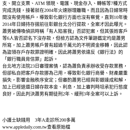
支、開立支票、ATM 領現、電匯、現金存入、轉帳等7種方式
完成洗錢，接著就在2004年火速辦理離職。而且因為日婦常時
間沒有使用帳戶，導致彰化銀行方面也沒有察覺，直到10年後
2014年日婦持存摺前往彰銀台北分行提款，全案才因此曝光。
蕭男被傳喚偵訊時稱「有人陷害我」否認犯案，但其張姓客戶
等6人皆否認名下沒存款，但檢方認為文件筆跡鑑定均是蕭男
所寫，加上蕭男帳戶曾有超過千萬元的不明資金移轉，因此認
為盜領存戶存款罪證明確，因此將蕭男依違反《銀行法》的
「銀行職員背信罪」起訴。
台北地方法院23日審理案情，認為蕭負責承辦收受存款業務，
但卻私自把客戶存款挪為己用，導致彰化銀行商譽、財產嚴重
損失，影響金融秩序安定；但審酌蕭男已經與彰銀達成和解，
加上已經退還日婦存款本金、利息，加上審判時坦承犯行態度
良好，因此判決蕭男有期徒刑2年、緩刑3年全案可以上訴。
小護士缺錢用 3年A走診所200多萬
www.appledaily.com.tw查看原始檔