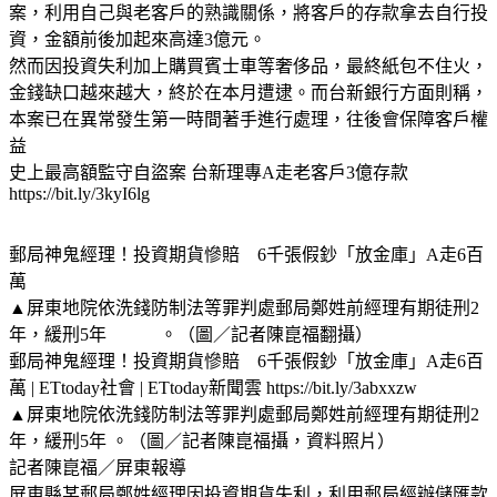
案，利用自己與老客戶的熟識關係，將客戶的存款拿去自行投
資，金額前後加起來高達3億元。
然而因投資失利加上購買賓士車等奢侈品，最終紙包不住火，
金錢缺口越來越大，終於在本月遭逮。而台新銀行方面則稱，
本案已在異常發生第一時間著手進行處理，往後會保障客戶權
益
史上最高額監守自盜案 台新理專A走老客戶3億存款
https://bit.ly/3kyI6lg
郵局神鬼經理！投資期貨慘賠 6千張假鈔「放金庫」A走6百
萬
▲屏東地院依洗錢防制法等罪判處郵局鄭姓前經理有期徒刑2
年，緩刑5年 。（圖／記者陳崑福翻攝）
郵局神鬼經理！投資期貨慘賠 6千張假鈔「放金庫」A走6百
萬 | ETtoday社會 | ETtoday新聞雲 https://bit.ly/3abxxzw
▲屏東地院依洗錢防制法等罪判處郵局鄭姓前經理有期徒刑2
年，緩刑5年 。（圖／記者陳崑福攝，資料照片）
記者陳崑福／屏東報導
屏東縣某郵局鄭姓經理因投資期貨失利，利用郵局經辦儲匯款