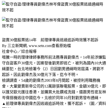
盜賣30億股票逃14年 前理律專員逃過追訴時效獲不起訴
By 三立新聞網, www.setn.com查看原始檔
社會中心／綜合報導
喧騰一時的理律律師事務所前法務專員劉偉杰，14年前涉嫌監
守自盜客戶30億元，因案發後劉男即逃亡，被列為國內10大通
緝要犯，台北地檢署今（2）日因劉男通緝時效屆滿，將劉不
起訴。因此劉偉杰及30億元下落，迄今不明。
檢調調查，54歲的劉偉杰2003年8月間起，被控利用職務機
會，大量變賣新帝公司的12萬餘張聯電股票，金額30億元，即
以匯兌歐元匯往香港，並購買大批鑽戒洗錢，還跟男性密友林
岑偉搭機逃往中國迄今。北檢於同年10月對劉男發布通緝。
▲前理律專員劉偉杰因逃過追訴時效，獲不起訴。（圖／資料