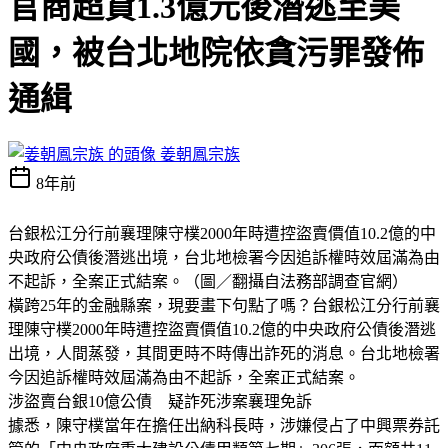
官商超貸1.3億元後潛逃至美
國，被台北地院依貪污罪發佈
通緝
姜朝鳳宗族
8年前
台銀松江分行前襄理陳守樸2000年時遭控盜賣價值10.2億的中
央政府公債後潛逃出境，台北地檢署今因追訴權時效屆滿為由
不起訴，全案正式結案。（圖／翻攝自法務部調查官網）
橫跨25年的金融縣案，現要畫下句點了嗎？台銀松江分行前襄
理陳守樸2000年時遭控盜賣價值10.2億的中央政府公債後潛逃
出境，人間蒸發，其間更時不時傳出詐死的消息。台北地檢署
今因追訴權時效屆滿為由不起訴，全案正式結案。
涉盜賣台銀10億公債 疑詐死涉案襄理免訴
據悉，陳守樸當年在擔任出納科長時，涉嫌侵占了中興票券託