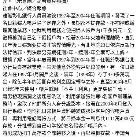
光。（示意圖／記者黃克翔攝）
社會中心／綜合報導
離職彰化銀行人員蕭鴻欽1997年至2004年任職期間，發現了一
名日籍婦人帳戶除了定存之外，長期都不提存款、不補摺或辦
理其他業務，他就利用職務之便把婦人帳戶內1千多萬元，全
數轉移到自己名下假帳戶內，接著2004年火速辦理離職，直到
10年後日婦想要提款才讓弊情曝光。台北地院23日依違反銀行
法背信罪，判決蕭男有期徒刑2年、緩刑3年全案可以上訴。
根據了解，當年44歲蕭男1997年到2004年間，任職於彰銀台北
分行負責存款業務，某天他意外從客戶紀錄發現，有一位日籍
婦人在1997年3月開戶之後，隔年（1998年）存了970多萬現
金，除每半年的活期存款利息固定轉存之外，直至2003年8月
已經5年未使用，帳戶餘額「本金＋利息」更是突破千萬。
蕭男發現漏洞之後起意洗淺，利用承辦張姓等6名客戶辦理業
務時，盜取了他們所有人身分證影本，接著在2003年8月登入
銀行系統，悄悄把日婦帳戶資料轉變成張姓客戶的假帳戶資
料，再利用電話轉帳方式，將日婦本金＋利息共1111萬4900元
存款，分批轉到自己可掌控的5名假客戶帳戶內。
蕭男成功把千萬存款全部轉移之後，再以臨櫃提款、申請台