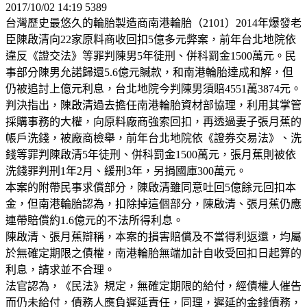
2017/10/02 14:19 5389
台灣歷史最悠久的輪胎製造商南港輪胎（2101）2014年爆發老
臣陳啟清向22家原料商收回扣5億多元弊案，前年台北地院依
違反《證交法》等罪判陳男5年徒刑、併科罰金1500萬元。民
事部分陳男允諾歸還5.6億元贓款，和南港輪胎達成和解，但
仍被追討上億元利息，台北地院今判陳男須賠4551萬3874元。
判決指出，陳啟清過去擔任南港輪胎資材部協理，利用其掌管
採購事務的大權，向原料廠商強索回扣，再透過妻子張月蕉的
帳戶洗錢，被廠商檢舉，前年台北地院依《證券交易法》、洗
錢等罪判陳啟清5年徒刑、併科罰金1500萬元，張月蕉則被依
洗錢罪判刑1年2月、緩刑3年，另捐國庫300萬元。
本案的附帶民事求償部分，陳啟清雖同意吐回5億餘元回扣本
金，但南港輪胎認為，扣除掉這個部分，陳啟清、張月蕉仍應
連帶賠償約1.6億元的不法所得利息。
陳啟清、張月蕉辯稱，本案的損害賠償及不當得利返還，均屬
於無確定期限之債權，南港輪胎無端加計自收受回扣日起算的
利息，請求並不合理。
法官認為，《民法》規定，無確定期限的給付，經債權人催告
而仍未給付，債務人應負遲延責任，同理，遲延的金錢債務，