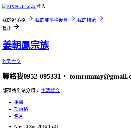
登入
我的部落格
我的部落格後台
我的帳號
登出
姜朝鳳宗族
跳到主文
聯絡我0952-095331， tomrummy@gmail.
部落格全站分類：
生活綜合
相簿
部落格
名片
Nov
20
Sun
2016
15:41