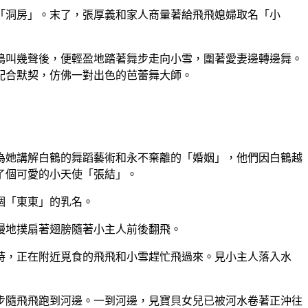
「洞房」。末了，張厚義和家人商量著給飛飛媳婦取名「小
鳴叫幾聲後，便輕盈地踏著舞步走向小雪，圍著愛妻邊轉邊舞。
配合默契，仿佛一對出色的芭蕾舞大師。
地為她講解白鶴的舞蹈藝術和永不棄離的「婚姻」，他們因白鶴越
了個可愛的小天使「張結」。
個「東東」的乳名。
慢地撲扇著翅膀隨著小主人前後翻飛。
此時，正在附近覓食的飛飛和小雪趕忙飛過來。見小主人落入水
步隨飛飛跑到河邊。一到河邊，見寶貝女兒已被河水卷著正沖往