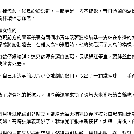
於亂捕濫殺，候鳥紛紛逃離，白鶴更是一去不復返，昔日熱鬧的湖
鐵杆環保志願者。
，猛地發現前方的蘆葦叢裏有兩個小青年端著獵槍瞄準一隻站在水邊
厚義將船劃過去。在離大鳥30米遠時，他終於看清了大鳥的模樣
白鶴仔細端詳：這只鶴渾身潔白無瑕，長喙鮮紅筆直，頸脖盤曲
快就會死去。
，自己用消毒的刀片小心地劃開傷口，取出了一顆鐵彈珠……手
為了增強牠的抵抗力，張厚義還買來筒子骨燉大米粥喂給白鶴吃
個月後就能蹣跚著站立。張厚義每天捕完魚後就拉著白鶴來回走動
雙翅。有時張厚義走累了，就讓兒子張橋新接替。訓練一周後，
飛。入湖後的白鶴先是振動雙翅，然後前引長頸，後伸秀腿，在一聲