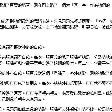
面鋪了厚實的稻草，還在門上貼了一個大「喜」字，作為牠們的
均能看到牠們歡樂的舞蹈表演。只見飛飛先輕舒兩翼，「咯哢」
舞到高潮時，夫妻喙對喙，上下輪流翻飛跳躍，引頸長鳴，彼此
義家觀看那對神奇的白鶴。
次前來張家觀看白鶴。每次，張厚義的兒子張橋新總是十分熱情
裏，張橋新和李霞平牽手走進了婚姻的殿堂。第二年，李霞平生
的雄性小白鶴。張厚義對這個「重孫子」格外疼愛，還給牠取了
的她與東東成了好朋友。每次小結結外出玩耍時，東東就不緊不
時，失足掉進了河裏。東東嚇得轉來轉去，嘴裏發出驚慌的鳴叫聲。
自己則急忙朝主人家飛去。
拉。見飛飛如此焦急的情形，張橋新夫婦頓感事情不妙，於是快