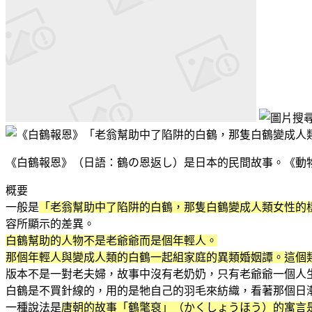
《白鶴報恩》（日語：鶴の恩返し）是日本的民間故事。《動
概要
一般是
「老翁幫助中了陷阱的白鶴，那隻白鶴變成人類女性的
容所顯示的差異。
白鶴幫助的人物不是老爺爺而是個年輕人。
那個年輕人與變成人類的白鶴一起組家庭的異類婚姻譚。這個類
版本不是一對老夫婦，故事中沒有老奶奶，只有老爺爺一個人
白鶴是不買針線的，用的是牠自己的羽毛來紡織，看著那個日
一種說法是
唐朝的故事「鶴氅裒」（かくしょうほう）的寓言