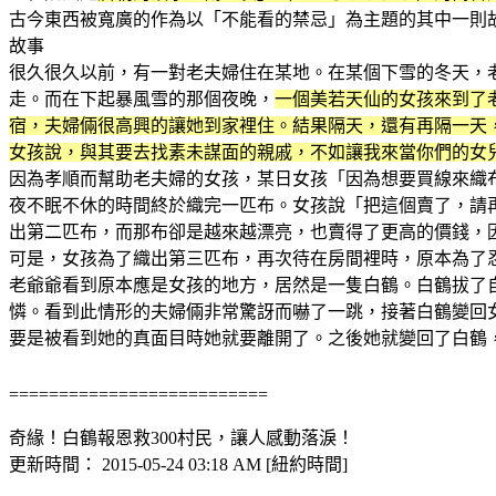
古今東西被寬廣的作為以「不能看的禁忌」為主題的其中一則
故事
很久很久以前，有一對老夫婦住在某地。在某個下雪的冬天，
走。而在下起暴風雪的那個夜晚，
一個美若天仙的女孩來到了
宿，夫婦倆很高興的讓她到家裡住。結果隔天，還有再隔一天
女孩說，與其要去找素未謀面的親戚，不如讓我來當你們的女
因為孝順而幫助老夫婦的女孩，某日女孩「因為想要買線來織
夜不眠不休的時間終於織完一匹布。女孩說「把這個賣了，請
出第二匹布，而那布卻是越來越漂亮，也賣得了更高的價錢，
可是，女孩為了織出第三匹布，再次待在房間裡時，原本為了
老爺爺看到原本應是女孩的地方，居然是一隻白鶴。白鶴拔了
憐。看到此情形的夫婦倆非常驚訝而嚇了一跳，接著白鶴變回
要是被看到她的真面目時她就要離開了。之後她就變回了白鶴
==========================
奇緣！白鶴報恩救300村民，讓人感動落淚！
更新時間： 2015-05-24 03:18 AM [紐約時間]