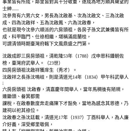
事業皆有所成，鄰里皆對其十分敬重，遂成為地方頗具聲望的
士紳......
沈參育有六男六女，男長為沈啟基、次為沈啟文、三為沈啟
成、四為沈啟祥、五為沈啟鳳、六為沈啟春，
也就是現今沈參六順派的六房頭祖，各房子孫文武兼備皆有所
成，科甲臨門、仕祿相繼，堪稱滿庭蘭桂，
可謂清領時期臺灣府轄下文風鼎盛之門第。
沈啟成即三房房頭祖，清乾隆53年（1788）戊申恩科鍾朝佐
榜，臺灣府武舉人。（23世）
四房房頭祖沈啟祥獲庠生（秀才）。
沈啟祥之長孫沈鳴岐，則是清道光14年（1834）甲午科武舉人
;
六房房頭祖 沈啟春，清嘉慶年間舉人，當年馬稠後有陋規，
連鋤頭、畚箕都需
課稅，在啟春數度奔走痛陳下才豁免，當地為感念其恩德，乃
建祠以祀其祿位。
沈啟春之孫沈廷載，清道光17年（1937）丁酉科舉人，為人廉
介好義，深受鄉里敬佩，