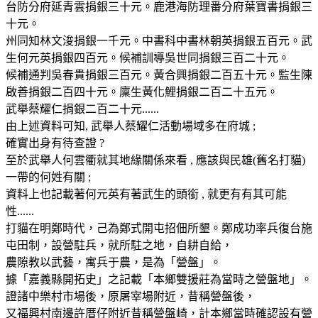
台防分府延青雲捐銀三十元。鹿港海防理番分府葉寶書捐銀三
十元。
州同知林文浚捐銀一千元。中書科中書林朝英捐銀五百元。武
生何元英捐銀四百元。候補訓導吳世同捐銀三百二十元。
候補通判吳春貴捐銀三百元。黃合興捐銀二百五十元。監生陳
啟善捐銀二百四十元。廩生黃化鯉捐銀二百二十五元。
武舉蔡耀仁捐銀二百二十元......
由上述資料可知, 武舉人蔡耀仁活動場域多在府城 ;
確實出身有待查證 ?
至於武舉人何雲衢就其地緣關係來看 , 應該與民雄(舊名打貓)
一帶的何姓有關 ;
資料上也記載著何元英有著武生的頭銜 , 就更有有其可能
性......
打貓在明鄭時代，己為鄭式開屯招佃所墾。鄭成功率兵復台施
屯田制，設營駐兵，就所駐之地，自耕自給，
農隙教以武藝，寓兵于農，是為「營盤」。
據「嘉義縣開拓史」之記載「本鄉雙援莊為當時之營盤地」。
證諸中樂村市場後，原屠宰場附近，昔稱營盤後，
又福興村南邊許厝仔附近昔稱營盤崎，計本鄉當時確認設有營