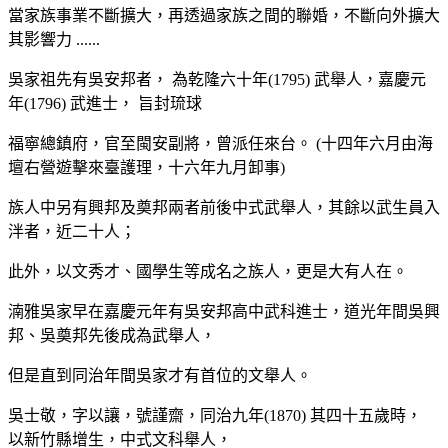
當家族事業不斷擴大，再透過家族之間的聯婚，不斷向外擴大
其影響力 ......
吳家祖先有吳安邦者， 為乾隆六十年(1795) 武舉人，嘉慶元
年(1796) 武進士， 旨封琉球
福寧總鎮府，官至閩安副將，曾派任來台。 (十四年六月由海
壇右營遊擊來臺護理，十六年九月卸事)
族人中另有興邦及奠邦兩者前後中式武舉人，其餘以武生員入
泮者，近二十人；
此外，以文秀才、國學生等成名之族人，更是大有人在。
湳雅吳家早在嘉慶元年有吳安邦高中武科進士，道光年間吳興
邦、吳奠邦先後成為武舉人，
但是直到同治年間吳家才有首位的文舉人。
吳士敬，字以讓，號謹齋，同治九年(1870) 其四十五歲時，
以新竹縣增生，中式文科舉人，