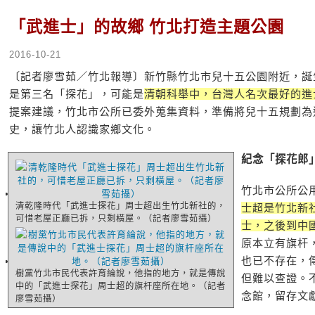
「武進士」的故鄉 竹北打造主題公園
2016-10-21
〔記者廖雪茹／竹北報導〕新竹縣竹北市兒十五公園附近，誕
是第三名「探花」，可能是
清朝科舉中，台灣人名次最好的進
提案建議，竹北市公所已委外蒐集資料，準備將兒十五規劃為
史，讓竹北人認識家鄉文化。
紀念「探花郎
竹北市公所公
清乾隆時代「武進士探花」周士超出生竹北新社的，
士超是竹北新
可惜老屋正廳已拆，只剩橫屋。（記者廖雪茹攝）
士，之後到中
原本立有旗杆
也已不存在，
樹黨竹北市民代表許育綸說，他指的地方，就是傳說
但難以查證。
中的「武進士探花」周士超的旗杆座所在地。（記者
念館，留存文
廖雪茹攝）