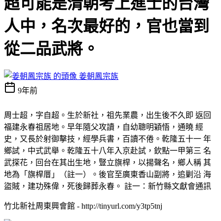
超可能是清朝考上進士的台灣
人中，名次最好的，官也當到
從二品武將。
姜朝鳳宗族
9年前
周士超，字自超。生於新社，祖先業農，出生後不久即 返回
福建永春祖居地。早年隨父攻讀，自幼聰明穎悟，通曉 經
史，又長於射御擊技，經學兵書，百讀不倦。乾隆五十一 年
鄉試，中式武舉。乾隆五十八年入京赴試，欽點一甲第三 名
武探花，回台在其出生地，豎立旗桿，以揚聲名，鄉人稱 其
地為「旗桿厝」（註一）。後官至廣東香山副將，追剿沿 海
盜賊，建功殊偉，死後歸葬永春。 註一：新竹縣文獻會通訊
竹北新社周東興會館 - http://tinyurl.com/y3tp5tnj