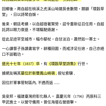
回鄉後，周自超在桃溪之虎溪山坳建房舍數間，題額「環穀草
堂」，日以詩琴自娛。
後来，朝廷考績，以自超宿著賢勞，詔令重新征召任用。自超
託詞以眼力衰退，不堪驅馳遜謝。
從此足迹罕至城市，幅巾藜杖，自甘淡泊，蕭然如一寒士。
一心課督子孫讀書寫字，耕種田園，而戒涉足仕途，自己亦絕
口不談戰功。
道光十七年（1837）卒
，有
《環穀草堂詩集》
行世。
據網友稱其
墓位於新豐鳳山崎嶺 ,
按址索驥 ,
因位於軍事管制區內, 不遇而返 ......
吳安邦，福建臺灣府彰化縣人。 嘉慶元年（1796）丙辰科三
甲武進士。以營守備用。曾任海壇右營遊擊。