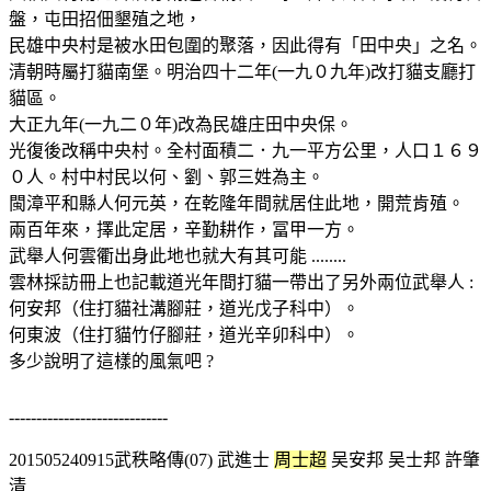
盤，屯田招佃墾殖之地，
民雄中央村是被水田包圍的聚落，因此得有「田中央」之名。
清朝時屬打貓南堡。明治四十二年(一九０九年)改打貓支廳打
貓區。
大正九年(一九二０年)改為民雄庄田中央保。
光復後改稱中央村。全村面積二．九一平方公里，人口１６９
０人。村中村民以何、劉、郭三姓為主。
閩漳平和縣人何元英，在乾隆年間就居住此地，開荒肯殖。
兩百年來，擇此定居，辛勤耕作，冨甲一方。
武舉人何雲衢出身此地也就大有其可能 ........
雲林採訪冊上也記載道光年間打貓一帶出了另外兩位武舉人 :
何安邦（住打貓社溝腳莊，道光戊子科中）。
何東波（住打貓竹仔腳莊，道光辛卯科中）。
多少說明了這樣的風氣吧 ?
-----------------------------
201505240915武秩略傳(07) 武進士
周士超
吴安邦 吴士邦 許肇
清