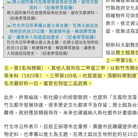
許育綸提案建
竹縣政府文化
周士超的後代在故居旁設有紀念館，留存文獻資料。
明確物件可供
（記者廖雪茹攝）
表示，依文資
留，就無法指
竹北市公所準備以進士為主題，在周士超出生地附近
明新科大副教
的兒15公園，新建旗杆座、解說牌等施設，讓更多
指出
周士超是在
人知道這段歷史。（記者廖雪茹攝）
上一甲第3名
元，第2名叫榜眼），其他人就列在二甲或三甲，以新竹市開
癸未科（1823年），三甲第109名。也就是說，清朝科舉制
名次最好的一位，當官也到從二品武將。
此外，許育綸說，新社國小的校歌歌詞，也提到「文風吹浩蕩
竹北都市發展快速，很多歷史文化都來不及存留；周士超為台
難得，政府應該積極保存，未來也建議納入新社都市計畫道路
竹北市公所表示，目前正辦理市志重修，廣邀市民踴躍提供老
物史料，也準備以進士為主題，在周士超出生地附近的兒15