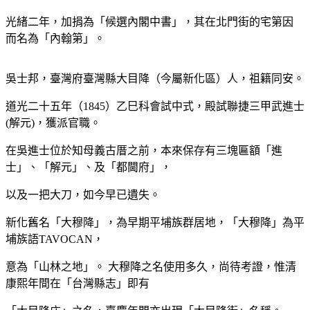
光緒二年，加捐為「候選內閣中書」，其在北門街的宅第因
而名為「內翰第」。
吳士邦，臺灣府臺灣縣大目降（今屬新化區）人，祖籍同安。
道光二十五年（1845）乙巳科會試中式，殿試聯捷三甲武進士
(解元)，獲派官職。
在吳進士位於知母義古厝之前，本來保存有三塊匾額「進
士」、「解元」、及「都閫府」，
以及一把大刀，如今早已遺失。
新化舊名「大穆降」，為早期平埔族群居地，「大穆降」為平
埔族語TAVOCAN，
意為「山林之地」。 大穆降之名使用多久，尚待考證，惟清
康熙年間在「台灣縣志」即有