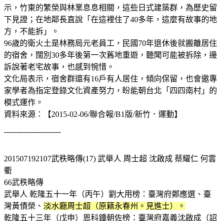
示，竹東的繁榮與林業息息相關，這些日式建築群，為歷史留
下見證；在地鄰長直說「在這裡住了40多年，這麼有故事的地
方，不能拆」。
96歲的衛火土是林務局元老員工，民國70年退休後就搬離居住
的宿舍，闊別30多年後第一次舊地重遊，聽聞可能被拆除，邊
訴說著老宅故事，也感到惋惜。
文化局表示，宿舍群還有16戶有人居住，傾向保留，也會邀專
家學者為指定登錄文化資產努力，盼能朝台北「四四南村」的
模式運作。
資料來源：【2015-02-06/聯合報/B1版/新竹．運動】
-----------------------
201507192107武秩略傳(17) 武舉人 周士超 沈啟成 蔡耀仁 何雲
衢
66武秩略傳
武舉人 乾隆五十一年（丙午）劉大用榜：臺灣府鄭應選、臺
灣黃債榮、
淡水廳周士超（原籍永春州。見進士）。
乾隆五十三年（戊申）恩科鍾朝佐榜：臺灣府嘉義沈啟成（詔