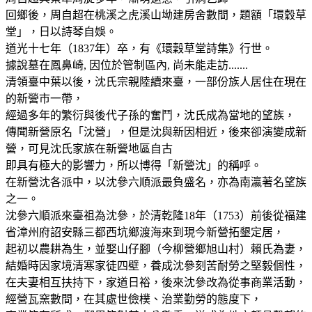
回鄉後，周自超在桃溪之虎溪山坳建房舍數間，題額「環穀草
堂」，日以詩琴自娛。
道光十七年（1837年）卒，有《環穀草堂詩集》行世。
據說墓在鳳鼻崎, 因位於管制區內, 尚未能走訪.......
清領臺中葉以後，沈氏宗親陸續來臺，一部份族人居住在現在
的新營市一帶，
經過多年的繁衍與後代子孫的奮鬥，沈氏成為當地的望族，
傳聞新營原名「沈營」，但是沈與新因相近，後來卻演變成新
營，可見沈氏家族在新營地區自古
即具有極大的影響力，所以博得「新營沈」的稱呼。
在新營沈各派中，以沈參六順派最負盛名，亦為南瀛著名望族
之一。
沈參六順派來臺祖為沈參，於清乾隆18年（1753）前後從福建
省漳州府詔安縣三都西坑鄉渡海來到現今新營拓墾定居，
起初以農耕為生，並娶山仔腳（今柳營鄉旭山村）賴氏為妻，
結婚時因家境清寒家徒四壁，養成沈參刻苦耐勞之堅毅個性，
在夫妻相互扶持下，家道日裕，後來沈參改為從事商業活動，
經營瓦窯數間，在其處世儉樸、治業勤勞的態度下，