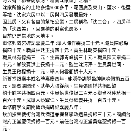
時人有「柳營劉家財，新營沈家量」之稱。
沈家所擁有的土地多達5000多甲，範圍廣及東山、鹽水、後壁
等地，沈家六房中以二房與四房發展最好，
因此房下又有各自的祭祀公業，二房稱為「沈二合」，四房稱
為「沈四美」，且累積的財富也最多，
目前仍是當地的大地主。
重修興濟宮碑記嘉慶二年 :舉人陳作霖捐三十元。職員陳必琛
捐四十元。職員林廷玉捐四十元。貢生林朝英捐四十元。
職員林有德捐三十元。生員郭青峰捐三十元。職員陳天章捐二
十元。鄉飲賓洪上長捐十二元。監生沈清澤、生員吳世同、
生員王啟標捐十二元。舉人何雲衢捐十大元。
新舊捐銀襄事姓名碑嘉慶四年 : 龍溪學訓導邑紳陳鳴佩捐五百
元。鄉賓張國珍、武舉人張從龍、生員張國祥共捐四缺
約十餘字共捐四百元。生員侯世俊捐三百元ｏ鄉耆林仲琥捐一
百六十元。武舉人蔡耀仁、生員蔡耀義共捐一百五十元。
重修府學文廟閩籍題捐碑記嘉慶八年 :
欽加按察使銜台灣兵備道兼提督學政遇昌捐銀三十元。簡調台
灣府正堂慶保捐銀一百元。前任台灣府正堂吳逢聖捐銀一百
元。