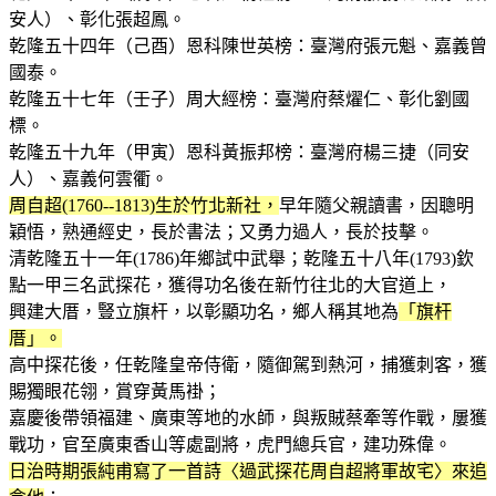
安人）、彰化張超鳳。
乾隆五十四年（己酉）恩科陳世英榜：臺灣府張元魁、嘉義曾
國泰。
乾隆五十七年（壬子）周大經榜：臺灣府蔡燿仁、彰化劉國
標。
乾隆五十九年（甲寅）恩科黃振邦榜：臺灣府楊三捷（同安
人）、嘉義何雲衢。
周自超(1760--1813)生於竹北新社，
早年隨父親讀書，因聰明
穎悟，熟通經史，長於書法；又勇力過人，長於技擊。
清乾隆五十一年(1786)年鄉試中武舉；乾隆五十八年(1793)欽
點一甲三名武探花，獲得功名後在新竹往北的大官道上，
興建大厝，豎立旗杆，以彰顯功名，鄉人稱其地為
「旗杆
厝」。
高中探花後，任乾隆皇帝侍衛，隨御駕到熱河，捕獲刺客，獲
賜獨眼花翎，賞穿黃馬褂；
嘉慶後帶領福建、廣東等地的水師，與叛賊蔡牽等作戰，屢獲
戰功，官至廣東香山等處副將，虎門總兵官，建功殊偉。
日治時期張純甫寫了一首詩〈過武探花周自超將軍故宅〉來追