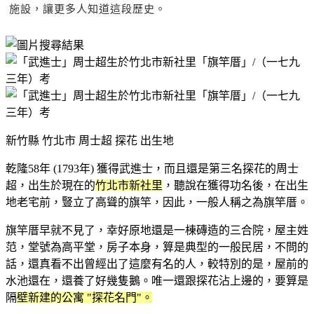
施設，讓更多人知道這段歷史。
新竹縣 竹北市 周士超 探花 出生地
乾隆58年 (1793年) 獲得武進士，而且還是第三名探花的周士
超，出生於現在的
竹北市新社里
，聽說在獲得功名後，在出生
地老宅前，豎立了高聳的旗竿，因此，一般人稱之為旗竿厝。
旗竿厝早就不見了，幸好原地還是一棟磚造的三合院，屋主姓
范，堂號為高平堂，房子本身，算是典型的一般民居，不問的
話，還真看不出曾經出了這麼有名的人，較特別的是，屋前的
水池還在，還養了好幾隻鵝。唯一還跟探花沾上邊的，要算是
隔
壁新建的公寓 "探花名門"。