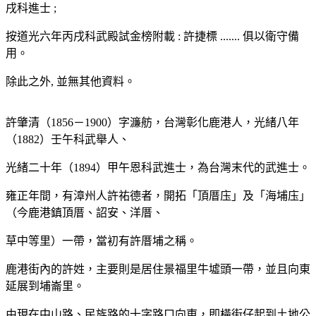
戌科進士 ;
按道光六年丙戌科武殿試金榜附載 : 許捷標 ....... 俱以衛守備
用。
除此之外, 並無其他資料。
許肇清（1856－1900）字濂舫，台灣彰化鹿港人，光緒八年
（1882）壬午科武舉人、
光緒二十年（1894）甲午恩科武進士，為台灣末代的武進士。
雍正年間，有漳州人許祐德者，開拓「頂厝庒」及「海埔庒」
（今鹿港鎮頂厝、詔安、洋厝、
草中等里）一帶，當初有許厝埔之稱。
鹿港街內的許姓，主要則是居住景福里牛墟頭一帶，並且向東
延展到埔崙里。
由現在中山路、民族路的十字路口向東，即橫街仔起到土地公