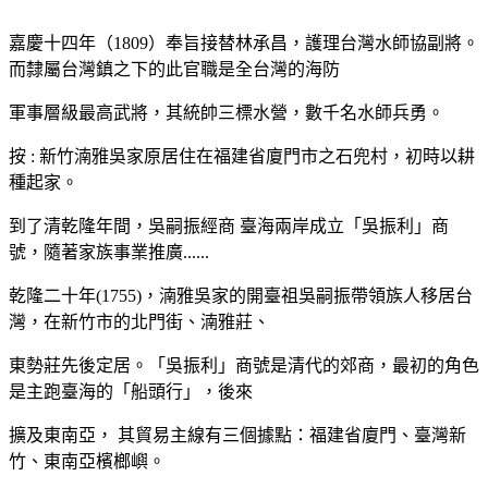
嘉慶十四年（1809）奉旨接替林承昌，護理台灣水師協副將。
而隸屬台灣鎮之下的此官職是全台灣的海防
軍事層級最高武將，其統帥三標水營，數千名水師兵勇。
按 : 新竹湳雅吳家原居住在福建省廈門市之石兜村，初時以耕
種起家。
到了清乾隆年間，吳嗣振經商 臺海兩岸成立「吳振利」商
號，隨著家族事業推廣......
乾隆二十年(1755)，湳雅吳家的開臺祖吳嗣振帶領族人移居台
灣，在新竹市的北門街、湳雅莊、
東勢莊先後定居。「吳振利」商號是清代的郊商，最初的角色
是主跑臺海的「船頭行」，後來
擴及東南亞， 其貿易主線有三個據點：福建省廈門、臺灣新
竹、東南亞檳榔嶼。