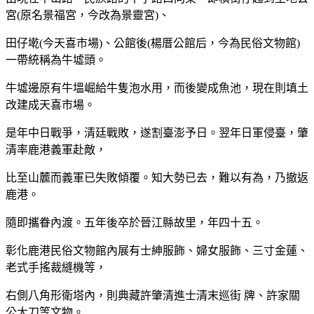
宮(原名景福宮，今改為景靈宮)、
田仔墘(今天喜市場)、公館後(楊厝公館后，今為民俗文物館)
一帶統稱為牛墟頭。
牛墟邊原有牛塭崛給牛隻泡水用，而後變成魚池，現在則填土
改建成天喜市場。
是年中日戰爭，清廷戰敗，遂割臺澎予日。翌年日軍侵臺，肇
清率鹿港義軍赴敵，
比至山麓而義軍已失敗傾覆。知大勢已去，難以有為，乃撤返
鹿港。
隨即攜眷內渡。五年後卒於晉江縣故里，年四十五。
彰化鹿港民俗文物館內展有士紳服飾、婦女服飾、三寸金蓮、
老式手搖裁縫機等，
右側八角形衛塔內，則典藏許肇清進士清末巡街 牌、許家關
公大刀等文物。