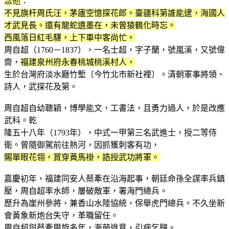
念他
：
不見旗杆周氏汪，茅廬空憶探花郎。臺疆科第誰能逮，海國人
才武見長。還有龍蛇遺墨在，未曾猿鶴化時忘。
西風落日紅毛驛，上下車中客尚忙。
周自超（1760－1837），一名士超，字子蘭，號嵐溪，又號偉
齋，
福建泉州府永春桃城桃溪村人，
生於台灣府淡水廳竹塹〔今竹北市新社裡〕。清朝軍事將領、
詩人，武探花及第。
周自超自幼聰穎，博學能文，工書法，且勇力過人，於是改應
武科。乾
隆五十八年（1793年），中式一甲第三名武進士，授二等侍
衛。曾隨御駕前往熱河，因抓獲刺客有功，
賜單眼花翎，賞穿黃馬褂，誥授武功將軍。
嘉慶初年，福建同安人蔡牽在沿海起事，朝廷命孫全謀率兵鎮
壓，周自超率水師，屢破敵軍，署海門總兵。
歷升為崖州參將，兼香山水陸協統，保舉虎門總兵。不久坐新
會黃象新炮台失守，革職留任。
周自超與蔡牽周旋多年，漸萌退意，引病乞歸。