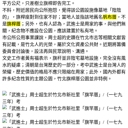
平方公尺，只差樹立旗桿即告完工。
不料，附近居民向公所抱怨，覺得該公園設施像墓地「陰陰
的」，旗桿座對到住家不好；當地人並指該地舊名
帆布厝
，不
是
旗桿厝
；另外，也有人認為，武進士是周家的事，與他們無
關，紀念物不應設在公園，應該建置於私有地。
市公所公用事業課說，周士超的史蹟在竹北市志等相關文獻皆
有記載，是竹北人的光榮，屬於文化資產公共財。近期將籌備
委員會討論後，設法再與民眾說明、溝通。
文史工作者黃有福表示，旗杆並非陰宅墓地設施，完全沒有風
水的疑慮；清朝是台灣歷史的一部分，考中武進士是台灣人的
榮耀，歷史價值的格局不應只限縮在周家；此外，國內外都有
許多紀念性質的主題公園，竹北旗桿厝公園並非特例。