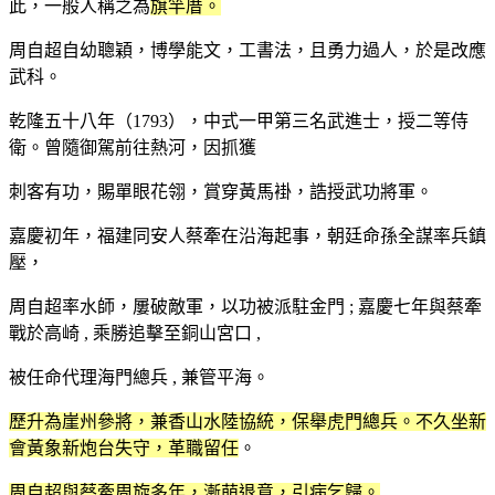
此，一般人稱之為
旗竿厝。
周自超自幼聰穎，博學能文，工書法，且勇力過人，於是改應
武科。
乾隆五十八年（1793），中式一甲第三名武進士，授二等侍
衛。曾隨御駕前往熱河，因抓獲
刺客有功，賜單眼花翎，賞穿黃馬褂，誥授武功將軍。
嘉慶初年，福建同安人蔡牽在沿海起事，朝廷命孫全謀率兵鎮
壓，
周自超率水師，屢破敵軍，以功被派駐金門 ; 嘉慶七年與蔡牽
戰於高崎 , 乘勝追擊至銅山宮口 ,
被任命代理海門總兵 , 兼管平海。
歷升為崖州參將，兼香山水陸協統，保舉虎門總兵。不久坐新
會黃象新炮台失守，革職留任
。
周自超與蔡牽周旋多年，漸萌退意，引病乞歸。