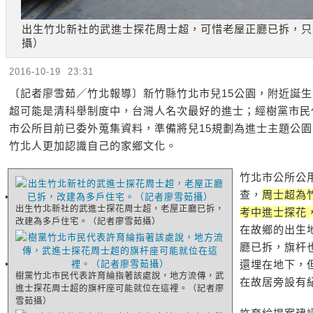
出生竹北新社的武進士探花周士超，可惜老屋正廳已拆，只
攝）
2016-10-19 23:31
〔記者廖雪茹／竹北報導〕新竹縣竹北市兒15公園，附近誕
超可能是清科舉制度中，台灣人名次最好的進士；經樹黨市民
市公所目前已委外蒐集資料，準備將兒15規劃為進士主題公
竹北人更加認識自己的家鄉文化。
竹北市公所公
查，
周士超為
出生竹北新社的武進士探花周士超，老屋正廳已拆，
考中進士探花
改建為多戶住宅。（記者廖雪茹攝）
在故鄉的出生
廳已拆，旗杆
還埋在地下，
樹黨竹北市民代表許育綸指著該處說，地方流傳，武
在故居旁設有
進士探花周士超的旗杆座可能就位在這裡。（記者廖
雪茹攝）