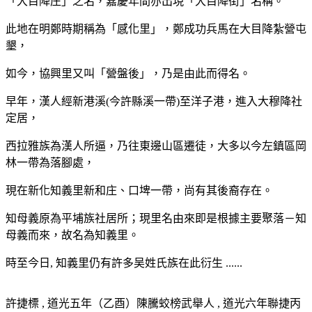
「大目降庄」之名，嘉慶年間亦出現「大目降街」名稱。
此地在明鄭時期稱為「感化里」，鄭成功兵馬在大目降紮營屯
墾，
如今，協興里又叫「營盤後」，乃是由此而得名。
早年，漢人經新港溪(今許縣溪一帶)至洋子港，進入大穆降社
定居，
西拉雅族為漢人所逼，乃往東邊山區遷徒，大多以今左鎮區岡
林一帶為落腳處，
現在新化知義里新和庄、口埤一帶，尚有其後裔存在。
知母義原為平埔族社居所；現里名由來即是根據主要聚落－知
母義而來，故名為知義里。
時至今日, 知義里仍有許多吴姓氏族在此衍生 ......
許捷標 , 道光五年（乙酉）陳騰蛟榜武舉人 , 道光六年聯捷丙