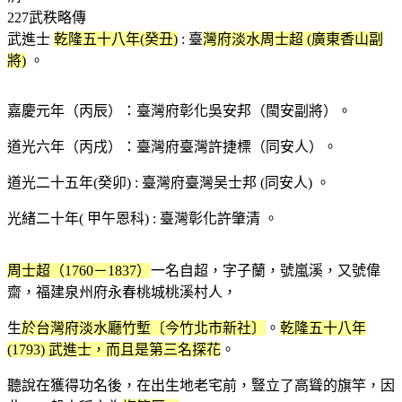
227武秩略傳
武進士
乾隆五十八年(癸丑)
: 臺
灣府淡水周士超 (廣東香山副
將)
。
嘉慶元年（丙辰）：臺灣府彰化吳安邦（閩安副將）。
道光六年（丙戌）：臺灣府臺灣許捷標（同安人）。
道光二十五年(癸卯) : 臺灣府臺灣吴士邦 (同安人) 。
光緒二十年( 甲午恩科) : 臺灣彰化許肇清 。
周士超（1760－1837）
一名自超，字子蘭，號嵐溪，又號偉
齋，福建泉州府永春桃城桃溪村人，
生
於台灣府淡水廳竹塹〔今竹北市新社〕
。
乾隆五十八年
(1793) 武進士，而且是第三名探花
。
聽說在獲得功名後，在出生地老宅前，豎立了高聳的旗竿，因