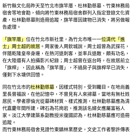
新竹縣文化局昨天至竹北市旗竿厝、杜林勤慈墓、竹東林務局
宿舍等地會勘，傾向將竹東林務局宿舍群列入指定登錄文化資
產，杜林勤慈墓則造冊追蹤，旗竿厝因建物已消失，將另做報
告處理。
「旗竿厝」
位在竹北市新社里，為竹北市唯一一
位清代「進
士」周士超的故居
。周家後人周欽城說，周士超曾為武探花，
伴隨乾隆皇帝身邊，在熱河退刺客，並率兵退敵，頗有功名，
在大陸還有人拍攝影片紀錄；周士超曾在返台時，在故居前立
「旗桿」，因此稱為「旗竿厝」，不過房子與旗桿早已消失，
僅剩下水塘供回憶。
同在竹北市的
杜林勤慈墓
，因樣式特別，受到矚目。在地尚義
里長曾福說，在他記憶中，不曾見有人來掃墓，當地有無杜姓
居民。學者廖倫光從墓碑材質、樣式推測，杜林勤慈墓應為清
代嘉慶年間所建，碑石為花崗岩，推測該名婦女應屬富裕人
家。淡江大學建築系副教授米復國認為，杜林勤慈墓應可造冊
追蹤。
而竹東林務局宿舍見證竹東鎮林業歷史，文史工作者黎許傳表