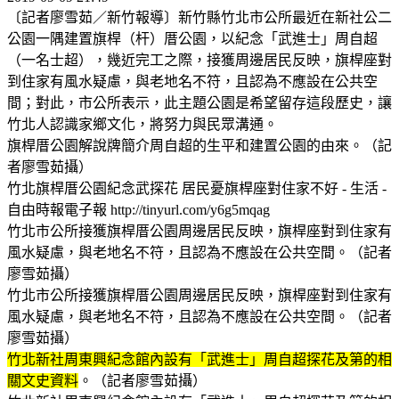
〔記者廖雪茹／新竹報導〕新竹縣竹北市公所最近在新社公二
公園一隅建置旗桿（杆）厝公園，以紀念「武進士」周自超
（一名士超），幾近完工之際，接獲周邊居民反映，旗桿座對
到住家有風水疑慮，與老地名不符，且認為不應設在公共空
間；對此，市公所表示，此主題公園是希望留存這段歷史，讓
竹北人認識家鄉文化，將努力與民眾溝通。
旗桿厝公園解說牌簡介周自超的生平和建置公園的由來。（記
者廖雪茹攝）
竹北旗桿厝公園紀念武探花 居民憂旗桿座對住家不好 - 生活 -
自由時報電子報 http://tinyurl.com/y6g5mqag
竹北市公所接獲旗桿厝公園周邊居民反映，旗桿座對到住家有
風水疑慮，與老地名不符，且認為不應設在公共空間。（記者
廖雪茹攝）
竹北市公所接獲旗桿厝公園周邊居民反映，旗桿座對到住家有
風水疑慮，與老地名不符，且認為不應設在公共空間。（記者
廖雪茹攝）
竹北新社周東興紀念館內設有「武進士」周自超探花及第的相
關文史資料
。（記者廖雪茹攝）