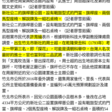
竹北新社周東興紀念館內設有「武進士」周自超探花及第的相
關文史資料。（記者廖雪茹攝）
新社公二的旗桿厝公園，設有戰鼓型式的門當、旗桿座、兩個
馬型座椅、解說牌及一組石桌椅。
（記者廖雪茹攝）
新社公二的旗桿厝公園，設有戰鼓型式的門當、旗桿座、兩個
馬型座椅、解說牌及一組石桌椅。（記者廖雪茹攝）
前樹黨市民代表
許育綸
表示，根據明新科技大學副教授陳甫鼎
調查，
出生竹北市新社的周士超，在乾隆癸丑科（1793年）考
上一甲第三名，即「探花」，可能是清朝科舉中，台灣人名次
最好的進士，官也當到從二品武將
。新社國小校歌歌詞也有提
到「文風吹浩蕩，曾出探花郎」。周士超的出生地前原本立有
旗杆，可惜老屋正廳已拆，旗杆也已不存在，因此他提案建議
在周屋附近的兒15公園建置進士主題公園。
竹北市公所於2016年委外調查，邀集周家後代、里長、代表與
公所主管組成籌備委員會，並編列145萬元預算規劃設計及建
置。
竹北市公所表示，因兒15公園面積小且樹木多，後改在占地
4334平方公尺的新社公二設置旗桿厝公園，設有戰鼓型式的門
當、旗桿座、2個馬型座椅、解說牌及一組石桌椅，面積約54