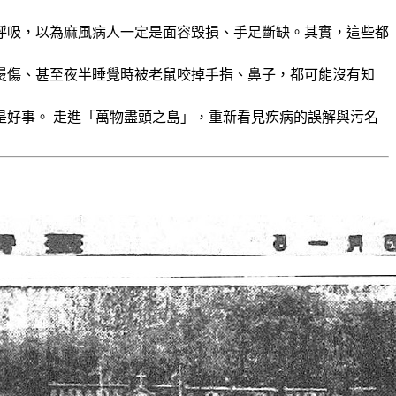
呼吸，以為麻風病人一定是面容毀損、手足斷缺。其實，這些都
燙傷、甚至夜半睡覺時被老鼠咬掉手指、鼻子，都可能沒有知
好事。 走進「萬物盡頭之島」，重新看見疾病的誤解與污名