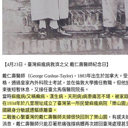
【4月23日，臺灣痲瘋病救濟之父 戴仁壽醫師紀念日】
戴仁壽醫師（George Gushue-Taylor)，1883
格，通過皇家內外科院士考試，並在倫敦大學擔任教職。但他放
束後短暫休息，又接任臺北馬偕醫院院長。
當時
痲瘋病(又稱癩病、漢生病、天刑病)病患痛苦不堪，被家
在1934年於八里現址成立了臺灣第一所民營痲瘋病院「樂山園
國籍身分敏感遭驅逐離臺。
二戰後心繫臺灣的戴仁壽醫師夫婦很快回到了樂山園
，有感夫
消息，戴仁壽醫師只能忍著悲痛強撐病體再次趕回臺灣處理甚