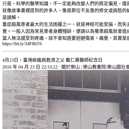
只是，科學的醫學知識，不一定能夠改變人們的既定偏見，還
就像故事書裡提到的許多人，像是那位不友善的修女或病態的
是誤解。
重症麻風患者最大的生活困擾之一，就是神經可能受損，而失
覺。一般人因為常見患者身體殘缺，便誤以為罹患麻風就會造
當人無法感受到疼痛，就不會知道要迴避傷害。痛覺，其實是
https://bit.ly/34F8hT6
4月23日，臺灣痲瘋病救濟之父 戴仁壽醫師紀念日
2016 年 04 月 23 日 22:33:22 ⋅ 關於樂山 | 樂山教養院/樂山園社會福