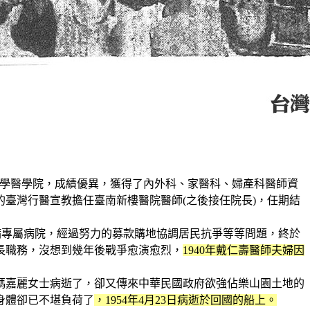
就讀倫敦大學醫學院，成績優異，獲得了內外科、家醫科、婦產科醫師資
的臺灣行醫宣教擔任臺南新樓醫院醫師(之後接任院長)，任期結
病專屬病院，經過努力的募款購地協調居民抗爭等等問題，終於
長職務，沒想到幾年後戰爭愈演愈烈，
1940年戴仁壽醫師夫婦因
瑪嘉麗女士病逝了，卻又傳來中華民國政府欲強佔樂山園土地的
身體卻已不堪負荷了
，1954年4月23日病逝於回國的船上。