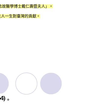
念故醫學博士戴仁壽暨夫人」。
夫人一生對臺灣的貢獻。