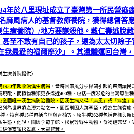
934年於八里現址成立了臺灣第一所民營痲瘋
0名麻風病人的基督教療養院，獲得總督答
生療養院）/地方要謀殺他。戴仁壽逃脫藏
，甚至不敢有自己的孩子，還為太太切除子
葬在我最愛的福爾摩沙」。其遺體運回台灣
樂生療養院提供）
1930年起收治漢生病患
，當時因麻風分枝桿菌引起的疾病讓民
現蹤，而植物種類更多達近400種，包括一度瀕危的台灣原生
成為全國唯一漢生病防治醫院，因漢生病又稱「麻風」或「痲瘋」
已列為世界遺產潛力點之一，園區則因人跡罕至，成為生態寶庫
92種，特有種15種包括肖楠與香楠等、原生種262種包括青楓
區生態，他說，園區孕育了蛇、松鼠等野生動物，食物鏈完整，
二級保育類松雀鷹、大冠鷲等。