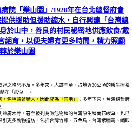
病院「樂山園」/1928年在台北總督府會
應提供援助但援助縮水，自行興建「台灣總
身於山中，善良的村民秘密地供應飲食/戴
宮絕育，以便夫婦有更多時間，精力照顧
，葬於樂山園
眾避之唯恐不及。多年來，人跡罕至、占地近30公頃的樂生療養
種蘭花「綬草」。
病，名稱聽著嚇人，因此成為「禁地」
；多年下來，台灣總督府
。
與羅氏鹽膚木等，甚至被列為瀕危物種的台灣原生種蘭花綬草，也已
吸引更多動物造訪，包括台灣竹雞、五色鳥、台灣紫嘯鶇、繡眼