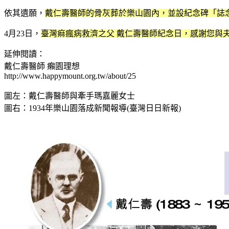
依其遺願，
戴仁壽醫師的骨灰葬於樂山園內，並設紀念碑「誌
4月23日，
臺灣痲瘋病救濟之父 戴仁壽醫師紀念日，感謝您與
延伸閱讀：
戴仁壽醫師 癩園理想
http://www.happymount.org.tw/about/25
圖左：戴仁壽醫師與牽手瑪嘉麗女士
圖右：1934年樂山園落成新聞報導(臺灣日日新報)