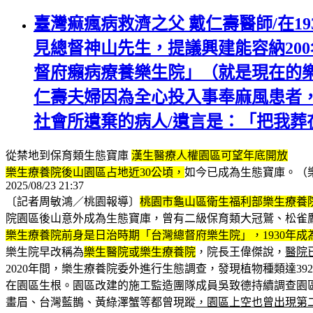
臺灣痲瘋病救濟之父 戴仁壽醫師/在1
見總督神山先生，提議興建能容納20
督府癩病療養樂生院」（就是現在的樂
仁壽夫婦因為全心投入事奉麻風患者
社會所遺棄的病人/遺言是：「把我
從禁地到保育類生態寶庫
漢生醫療人權園區可望年底開放
樂生療養院後山園區占地近30公頃，
如今已成為生態寶庫。（
2025/08/23 21:37
〔記者周敏鴻／桃園報導〕
桃園市龜山區衛生福利部樂生療養院
院園區後山意外成為生態寶庫，曾有二級保育類大冠鷲、松雀鷹
樂生療養院前身是日治時期「台灣總督府樂生院」，1930年
樂生院早改稱為
樂生醫院或樂生療養院
，院長王偉傑說，
醫院
2020年間，樂生療養院委外進行生態調查，發現植物種類達3
在園區生根。園區改建的施工監造團隊成員吳致德持續調查園
畫眉、台灣藍鵲、黃綠澤蟹等都曾現蹤
，園區上空也曾出現第