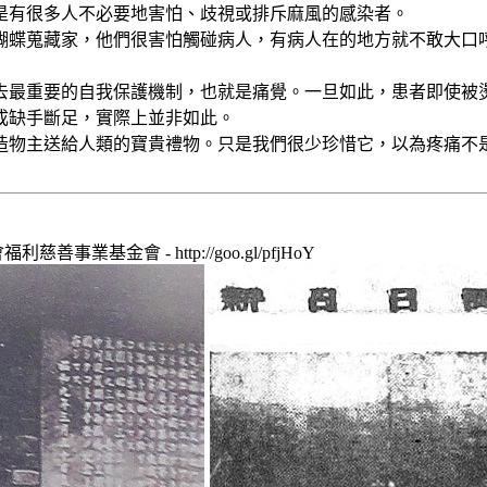
是有很多人不必要地害怕、歧視或排斥麻風的感染者。
蝴蝶蒐藏家，他們很害怕觸碰病人，有病人在的地方就不敢大口
去最重要的自我保護機制，也就是痛覺。一旦如此，患者即使被
成缺手斷足，實際上並非如此。
造物主送給人類的寶貴禮物。只是我們很少珍惜它，以為疼痛不是
利慈善事業基金會 - http://goo.gl/pfjHoY