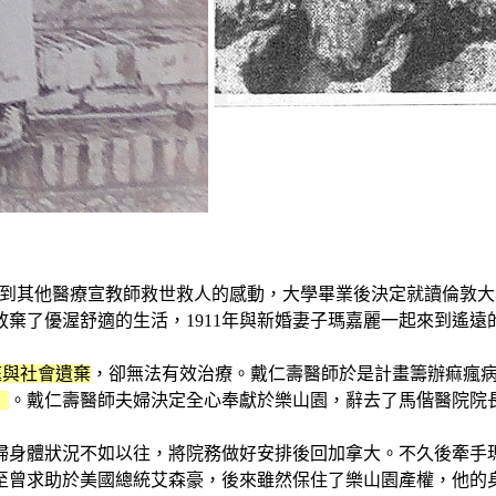
年出生於加拿大。受到其他醫療宣教師救世救人的感動，大學畢業後決定
棄了優渥舒適的生活，1911年與新婚妻子瑪嘉麗一起來到遙遠
庭與社會遺棄
，卻無法有效治療。戴仁壽醫師於是計畫籌辦痲瘋
」
。戴仁壽醫師夫婦決定全心奉獻於樂山園，辭去了馬偕醫院院
婦身體狀況不如以往，將院務做好安排後回加拿大。不久後牽手
至曾求助於美國總統艾森豪，後來雖然保住了樂山園產權，他的