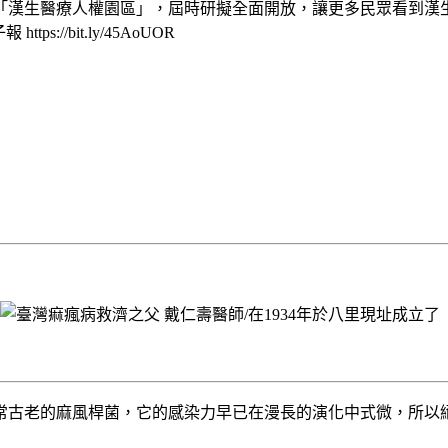
「漢生醫療人權園區」，屆時研擬全面開放，讓更多民眾看到漢
://bit.ly/45AoUOR
常古老的麻風桿菌，它的感染力早已在漫長的演化中式微，所以