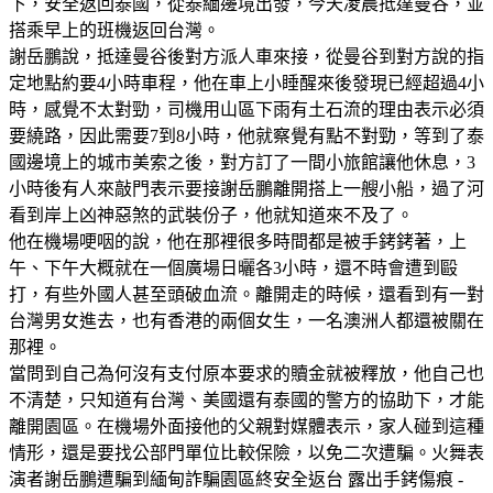
下，安全返回泰國，從泰緬邊境出發，今天凌晨抵達曼谷，並
搭乘早上的班機返回台灣。
謝岳鵬說，抵達曼谷後對方派人車來接，從曼谷到對方說的指
定地點約要4小時車程，他在車上小睡醒來後發現已經超過4小
時，感覺不太對勁，司機用山區下雨有土石流的理由表示必須
要繞路，因此需要7到8小時，他就察覺有點不對勁，等到了泰
國邊境上的城市美索之後，對方訂了一間小旅館讓他休息，3
小時後有人來敲門表示要接謝岳鵬離開搭上一艘小船，過了河
看到岸上凶神惡煞的武裝份子，他就知道來不及了。
他在機場哽咽的說，他在那裡很多時間都是被手銬銬著，上
午、下午大概就在一個廣場日曬各3小時，還不時會遭到毆
打，有些外國人甚至頭破血流。離開走的時候，還看到有一對
台灣男女進去，也有香港的兩個女生，一名澳洲人都還被關在
那裡。
當問到自己為何沒有支付原本要求的贖金就被釋放，他自己也
不清楚，只知道有台灣、美國還有泰國的警方的協助下，才能
離開園區。在機場外面接他的父親對媒體表示，家人碰到這種
情形，還是要找公部門單位比較保險，以免二次遭騙。火舞表
演者謝岳鵬遭騙到緬甸詐騙園區終安全返台 露出手銬傷痕 -