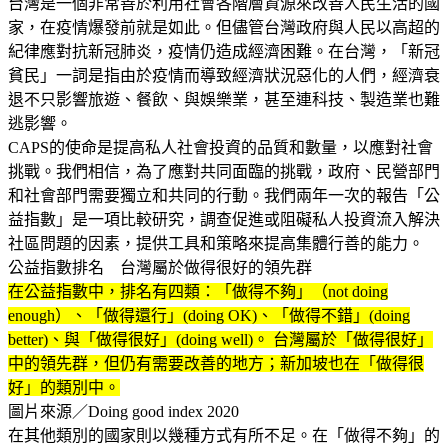
台灣是一個非常善於利用社會各階層資源來改善人民生活的國
家，在疫情爆發前就是如此。但儘管台灣政府與人民以高超的
紀律應對抗新冠肺炎，疫情仍造成經濟困難。在台灣，「新冠
貧民」一詞是指由於疫情而導致經濟狀況惡化的人們，經濟衰
退不只影響旅遊、餐飲、與娛樂業，甚至連科技、製造業也難
逃影響。
CAPS的使命是提高私人社會投資的品質和數量，以應對社會
挑戰。我們相信，為了應對共同面臨的挑戰，政府、民營部門
和社會部門需要獨立和共同的行動。我們兩年一次的報告「公
益指數」是一項比較研究，調查促進或阻礙私人投資流入解決
社區問題的因素，提供工具和策略來提高集體行善的能力。
公益指數排名 台灣屬於做得很好的領先群
在公益指數中，排名有四類：「做得不夠」（not doing
enough）、「做得還行」(doing OK)、「做得不錯」(doing
better)、與「做得很好」(doing well)。 台灣屬於「做得很好」
中的領先群，但仍有需要改善的地方；新加坡也在「做得很
好」的類別中。
圖片來源／Doing good index 2020
在其他類別的國家則以幾種方式有所不足。在「做得不夠」的