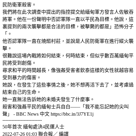
民防衛軍殺害。
我們將在此次調查中提出的指控提交給緬甸軍方發言人佐敏吞
將軍。他在一份聲明中否認軍隊一直以平民為目標。他說，這
裏提到的兩次襲擊都是合法的目標，被擊斃的都是」恐怖分子
「。
他否認軍隊一直在燒燬村莊，並說是人民防衛軍在進行縱火襲
擊。
很難說這場內戰將如何結束，何時結束，但似乎數百萬緬甸平
民將受到創傷。
尋求和平的時間越長，像強姦受害者欽泰這樣的女性就越容易
受到暴力的傷害。
她說，在發生了這些事情之後，她不想再活下去了，並考慮過
結束自己的生命。
她一直無法告訴她的未婚夫發生了什麼事。
殺害和強姦平民的緬甸士兵自白——「我不能忘記她的尖叫
聲」 - BBC News 中文 https://bbc.in/3J7YE1j
--------------------------
50年首次 緬甸處決4民運人士
2022-07-26 01:03 聯合報／ 編譯