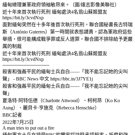
緬甸總理兼軍政府領袖敏昂來。（圖/達志影像美聯社）
近十年來首次執行死刑 緬甸處決4名翁山蘇姬盟友
https://bit.ly/3cvdNxp
面對緬甸突然在十多年後首次執行死刑，聯合國秘書長古特瑞
斯（António Guterres）第一時間就表態譴責，認為軍政府這些
舉措，很可能構成戰爭罪或反人道罪，聯合國不排除給予更嚴
厲的制裁
近十年來首次執行死刑 緬甸處決4名翁山蘇姬盟友
https://bit.ly/3cvdNxp
-------------------------------
殺害和強姦平民的緬甸士兵自白——「我不能忘記她的尖叫
聲」 - BBC News 中文 https://bbc.in/3J7YE1j
殺害和強姦平民的緬甸士兵自白——「我不能忘記她的尖叫
聲」
夏洛特·阿特伍德（Charlotte Attwood）、柯柯昂（Ko Ko
Aung）、麗貝卡·亨施克（Rebecca Henschke）
BBC記者
2022年7月25日
A man tries to put out a fire
緬甸軍方士兵在接受BBC的獨家採訪時承認殺害、折磨和強