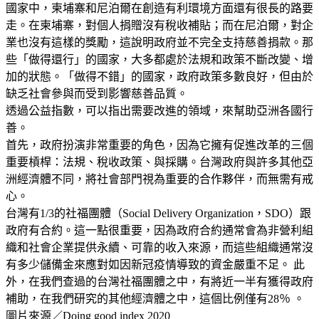
國家中，柬埔寨和尼泊爾在創造有利環境方面還有很長的路要
走。在柬埔寨，對個人捐贈沒有稅收補貼；而在尼泊爾，對企
業也沒有這樣的獎勵，這說明政府並不完全支持慈善捐款。那
些「做得還行」的國家，大多都處於法規和政策不斷改變、增
加的狀態。「做得不錯」的國家，政府政策多數良好，但由於
缺乏社會參與而受到影響慈善品質。
透過公益指數，可以指出需要改進的領域，來幫助亞洲各國行
善。
首先，政府扮演非常重要的角色，因為它擁有促進改革的三個
重要槓桿：法規、稅收政策、與採購。台灣政府與許多其他亞
洲經濟體不同，將社會部門視為重要的合作夥伴，而無需有戒
心。
台灣有1/3的社福團體（Social Delivery Organization，SDO）跟
政府有合約。這一點很重要，因為政府合約通常會為非營利組
織和社會企業提供永續、可靠的收入來源，而這些組織通常沒
有多少儲備金來應對如因新冠疫情導致的資金嚴重不足。 此
外，在我們查過的台灣社福團體之中，有將近一半有獲得政府
補助，在我們研究的其他經濟體之中，這個比例僅有28％ 。
圖片來源／Doing good index 2020