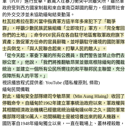
軍（PDF）進行反擊。數萬人在暴力衝突中流離失所，雖然軍
政府受到西方國家制裁和來自東南亞鄰國的壓力，但國際社會
的外交交涉並未協助緬甸結束動蕩。
杜瓦拉希拉在影片當中指責軍方這半年多來犯下了「戰爭
罪」，呼籲少數民族武裝組織「立即攻打」軍方，「完全奪回
你們的土地」；命令PDF民兵在各自駐守地區奪取軍政府旗下
資產；敦促軍方任命的官員辭職，並呼籲駐守邊境的國防軍隊
士兵倒戈，「與人民聯合起來，打擊人民的敵人」。
「
從今天起，軍委下屬的所有公務員，我們警告並禁止你們去
辦公室，」他說，「我們將推翻敏昂萊並徹底根除緬甸的獨裁
統治，並建立一個所有公民所嚮往的和平聯邦民主聯盟，充分
保障所有人的平等。」
視訊播放程式提供者: YouTube (隱私權原則, 條款)
緬甸民間備戰
對此，緬甸安全部隊總司令敏昂萊（Min Aung Hlaing）收回了
停戰命令。自緬甸於1962年建立軍事統治政府以來，軍政權與
其相關經濟政治機構已經徹底統治緬甸達60年之久。國防軍常
備部隊可達50萬人，坊間稱戰士是被培養出來的殺人機器。
國防軍自1948年緬甸獨立以來，一直在戰場上、叢林裡殺敵，