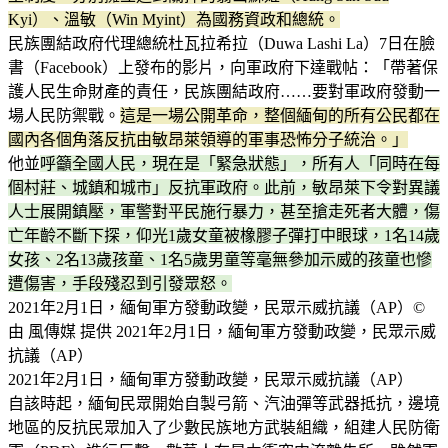
Kyi）、溫敏（Win Myint）為國務資政和總統。
民族團結政府代理總統杜瓦拉希拉（Duwa Lashi La）7日在臉
書（Facebook）上發布的影片，向軍政府下達戰帖：「帶著保
護人民生命財產的責任，民族團結政府……要對軍政府發動一
場人民防禦戰。
這是一場公開革命，整個緬甸的所有公民都在
國內各個角落反抗由敏昂萊領導的軍事恐怖分子統治。」
他並
呼籲全國人民，現在是「緊急狀態」，所有人「同時在每
個村莊、城鎮和城市」反抗軍政府。此前，敏昂萊下令對異議
人士展開鎮壓，軍警對平民施行暴力，甚至搶走死者大體，傷
亡年齡不斷下探，仰光1歲女童被橡膠子彈打中眼球，1名14歲
女孩、2名13歲孩童、1名5歲男童等毫無參加示威的孩童也慘
遭傷害，手段殘忍到引發眾怒。
2021年2月1日，緬甸軍方發動政變，民眾示威抗議（AP）©
由 風傳媒 提供 2021年2月1日，緬甸軍方發動政變，民眾示威
抗議（AP）
2021年2月1日，緬甸軍方發動政變，民眾示威抗議（AP）
自該時起，緬甸民眾開始自製弓箭、汽油彈等武器抵抗，邊境
地區的反抗民眾加入了少數民族地方武裝組織，組建人民防衛