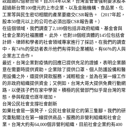
款超過82億新台幣。自2014年以來，台灣金管會強制要求股本
超過新台幣100億元的上市企業、以及金融機構、食品業、化
工業等與民生密切相關的產業要繳交CSR報告。（2017年起，
股本50億元以上的公司也必須出版CSR報告書。）
在這個領域，我們調查了2,189個包括非政府組織、基金會與
社會企業的社福團體。 此外，也對18個經濟體的145位包括會
計師、律師和學者的社會領域專家進行了採訪。在我們的調查
中，有74％的受訪者表示他們有得到企業補貼，有66％的人與
企業志工合作。
最近，台灣企業對疫情的回應已提供充足的證據，表明企業願
意在需要時提供資助。企業除了提供口罩、個人防護設備和醫
用設備之外，還提供貸款服務，減輕租金，並為在第一線工作
的非政府組織提供資金；又例如，台灣大哥大提供免費行動網
路，以便孩子們在家中學習。積極的民營部門似乎是台灣的常
態，參與程度也逐年增加。
台灣公民社會支撐社會創新
如果社會是一張凳子，公民社會就是它的第三隻腳。我們的研
究重點關注在第一線提供商品、服務的非營利組織和社會企
業。台灣大約有64,000個非營利組織，目前社會企業約有400