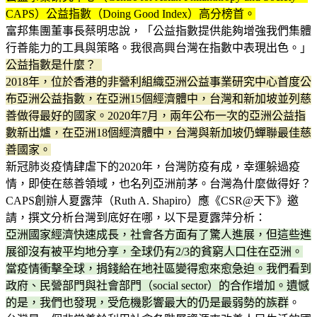
CAPS）公益指數（Doing Good Index）高分榜首。
富邦集團董事長蔡明忠說，「公益指數提供能夠增強我們集體
行善能力的工具與策略。我很高興台灣在指數中表現出色。」
公益指數是什麼？
2018年，位於香港的非營利組織亞洲公益事業研究中心首度公
布亞洲公益指數，在亞洲15個經濟體中，台灣和新加坡並列慈
善做得最好的國家。2020年7月，兩年公布一次的亞洲公益指
數新出爐，在亞洲18個經濟體中，台灣與新加坡仍蟬聯最佳慈
善國家。
新冠肺炎疫情肆虐下的2020年，台灣防疫有成，幸運躲過疫
情，即使在慈善領域，也名列亞洲前茅。台灣為什麼做得好？
CAPS創辦人夏露萍（Ruth A. Shapiro）應《CSR@天下》邀
請，撰文分析台灣到底好在哪，以下是夏露萍分析：
亞洲國家經濟快速成長，社會各方面有了驚人進展，但這些進
展卻沒有被平均地分享，全球仍有2/3的貧窮人口住在亞洲。
當疫情衝擊全球，捐錢給在地社區變得愈來愈急迫。我們看到
政府、民營部門與社會部門（social sector）的合作增加。遺憾
的是，我們也發現，受危機影響最大的仍是最弱勢的族群
。