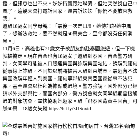
援，但訊息也出不來。姊姊持續跟她聯繫，但她突然說自己中
風了，這幾天會打電話回家，還告訴姊姊「你們不要放棄救
我」。
遭騙18歲女同學母親：「最後一次是11/8，她傳訊說她中風
了，想辦法救她，要不然就是50萬美金，至今都沒有任何消
息。」
11月6日，高雄也有21歲女子被朋友約赴泰國旅遊，但一下機
就被擄走。現在苗栗也有18歲女子遭騙到泰國，苗栗警方研
判，女同學可能被人口販運集團與詐騙集團勾結，誘騙到緬甸
從事線上詐騙，不同於以前將被害人騙到柬埔寨，最近有不法
集團改騙年輕人到泰國、緬甸等鄰近東南亞國家從事不法犯
罪，甚至還會以杜拜為據點或過境。警方強調，國外部分已經
請求外交部幫忙，而國內部分，警方說會就女同學近期曾接觸
過的對象訪查，盡快協助她返家。騙「飛泰國背黃金回台」可
賺60萬！18歲女失蹤 https://bit.ly/3USoxtd