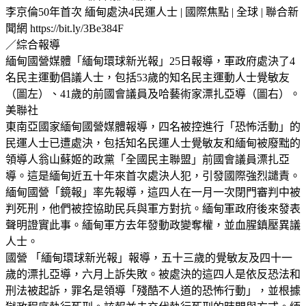
李京倫50年首次 緬甸處決4民運人士 | 國際焦點 | 全球 | 聯合新
聞網 https://bit.ly/3Be384F
／綜合報導
緬甸國營媒體「緬甸環球新光報」25日報導，軍政府處決了4
名民主運動倡議人士，包括53歲的知名民主運動人士覺敏友
（圖左）、41歲的前國會議員及哈藝術家漂扎亞導（圖右）。
美聯社
東南亞國家緬甸國營媒體報導，四名被控進行「恐怖活動」的
民運人士已遭處決，包括知名民運人士覺敏友和緬甸被廢黜的
領導人翁山蘇姬的政黨「全國民主聯盟」前國會議員漂扎亞
導。這是緬甸近五十年來首次處決人犯，引發國際強烈譴責。
緬甸國營「鏡報」率先報導，這四人在一月一次閉門審判中被
判死刑，他們被控協助民兵與軍方對抗。緬甸軍政府後來發表
聲明證實此事。緬甸軍方去年發動政變奪權，並血腥鎮壓異議
人士。
國營 「緬甸環球新光報」報導，五十三歲的覺敏友及四十一
歲的漂扎亞導，六月上訴失敗。被處決的這四人是依反恐法和
刑法被起訴，罪名是領導「殘酷不人道的恐怖行動」，並根據