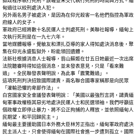
獄政程序執行死刑。該報並未交代執行死刑的時間與方式。緬
甸過往以絞刑處決人犯。
另外兩名男子被處決，是因為在仰光殺害一名他們指控為軍政
府線人的女子。
軍政府已經將數十名民運人士判處死刑。美聯社報導，緬甸上
次執行死刑是在一九七六年。
當地媒體報導，覺敏友和漂扎亞導的家人得知處決消息後，聚
集在仰光永盛監獄外，盼能領回遺體。
法新社根據消息人士報導，翁山蘇姬在廿五日她最近一次出席
法院聽審時得知這個消息，並未發表意見，只是「看來難
過」。全民聯發表聲明說，為此事「震驚難過」。
這項死刑判決招致國際譴責，兩名聯合國專家稱那是向民眾
「灌輸恐懼的卑鄙作法」。
白宮國家安全會議發表聲明說：「美國以最強烈言詞，譴責緬
甸軍事政權極其惡劣地處決民運人士和民選領袖。我們呼籲這
個政權立即停止暴力、將不公正拘捕的人釋放，並依照緬甸人
民期望，和平回歸民主。」
緬甸最主要援助國日本外務大臣林芳正指出，緬甸軍政府處決
民主派人士，只會使得緬甸在國際社會進一步遭到孤立。國際