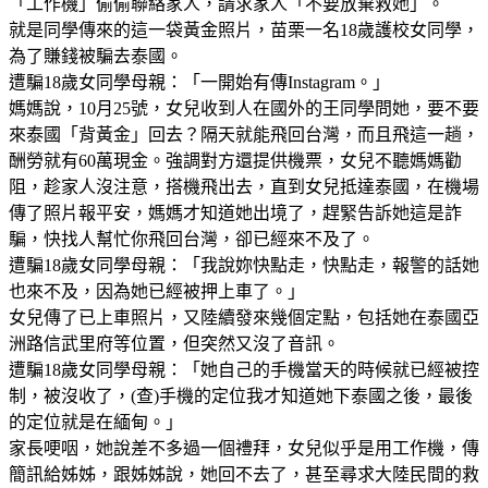
「工作機」偷偷聯絡家人，請求家人「不要放棄救她」。
就是同學傳來的這一袋黃金照片，苗栗一名18歲護校女同學，
為了賺錢被騙去泰國。
遭騙18歲女同學母親：「一開始有傳Instagram。」
媽媽說，10月25號，女兒收到人在國外的王同學問她，要不要
來泰國「背黃金」回去？隔天就能飛回台灣，而且飛這一趟，
酬勞就有60萬現金。強調對方還提供機票，女兒不聽媽媽勸
阻，趁家人沒注意，搭機飛出去，直到女兒抵達泰國，在機場
傳了照片報平安，媽媽才知道她出境了，趕緊告訴她這是詐
騙，快找人幫忙你飛回台灣，卻已經來不及了。
遭騙18歲女同學母親：「我說妳快點走，快點走，報警的話她
也來不及，因為她已經被押上車了。」
女兒傳了已上車照片，又陸續發來幾個定點，包括她在泰國亞
洲路信武里府等位置，但突然又沒了音訊。
遭騙18歲女同學母親：「她自己的手機當天的時候就已經被控
制，被沒收了，(查)手機的定位我才知道她下泰國之後，最後
的定位就是在緬甸。」
家長哽咽，她說差不多過一個禮拜，女兒似乎是用工作機，傳
簡訊給姊姊，跟姊姊說，她回不去了，甚至尋求大陸民間的救