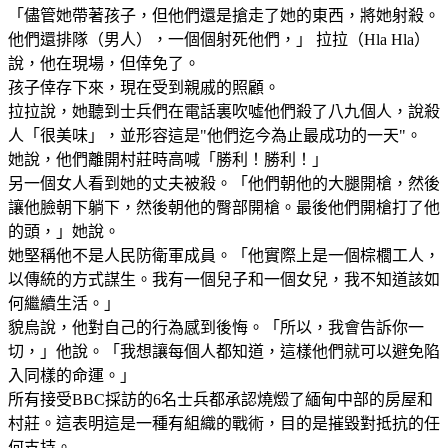
「儘管她帶著孩子，但他們還是搶走了她的東西，將她射殺。
他們還排隊（男人），一個個射死他們，」 拉拉（Hla Hla）
說，他在現場，但倖免了。
孩子倖存下來，現在受到親戚的照顧。
拉拉說，她聽到士兵們在電話裏吹噓他們殺了八九個人，說殺
人「很美味」，並形容這是"他們迄今為止最成功的一天"。
她說，他們離開村莊時高喊「勝利！勝利！」
另一個女人看到她的丈夫被殺。「他們朝他的大腿開槍，然後
讓他臉朝下躺下，然後朝他的臀部開槍。最後他們開槍打了他
的頭，」她說。
她堅稱他不是人民防衛軍成員。「他實際上是一個棕櫚工人，
以傳統的方式謀生。我有一個兒子和一個女兒，我不知道該如
何繼續生活。」
貌烏說，他對自己的行為感到後悔。「所以，我會告訴你一
切，」他說。「我想讓每個人都知道，這樣他們就可以避免陷
入同樣的命運。」
所有接受BBC採訪的6名士兵都承認燒燬了緬甸中部的房屋和
村莊。這表明這是一種有組織的戰術，目的是摧毀對抵抗的任
何支持。