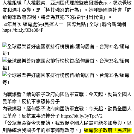
人權組織「人權觀察」亞洲區代理總監皮爾遜表示，處決覺敏
友和漂扎亞導，是「極其殘忍的行為」。她呼籲國際社會「向
緬甸軍政府表明，將會為其犯下的罪行付出代價」。
50年首次 緬甸處決4民運人士 | 國際焦點 | 全球 | 聯合新聞網
https://bit.ly/3Be384F
內戰爆發？緬甸影子政府向國防軍宣戰：今天起，動員全國人
民革命！反抗軍事恐怖分子
內戰爆發？緬甸影子政府向國防軍宣戰：今天起，動員全國人
民革命！反抗軍事恐怖分子 https://bit.ly/3yTpeV2
「公眾革命從今天開始，我敦促全國人民盡可能多加參與，以
剷除統治我國多年的軍事獨裁政府。」
緬甸影子政府「民族團