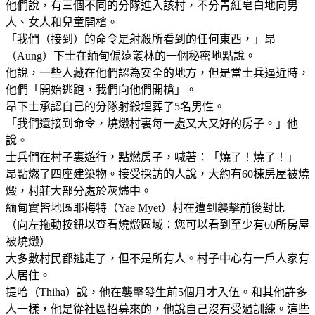
他們說，有三個不同的分隊進入該村，不分青紅皂白地向男
人、女人和兒童開槍。
「我們（接到）的命令是射殺所看到的任何東西，」昂
（Aung）下士在緬甸偏遠叢林的一個秘密地點說。
他說，一些人藏在他們認為安全的地方，但是當士兵逼近時，
他們「開始逃跑，我們向他們開槍」。
昂下士承認自己的分隊射殺埋葬了5名男性。
「我們還接到命令，燒燬村裏每一處又大又好的房子。」他
說。
士兵們在村子裏遊行，點燃房子，喊著：「燒了！燒了！」
昂點燃了四座建築物。接受採訪的人說，大約有60棟房屋被燒
燬，村莊大部分處於灰燼中。
緬甸實皆地區耶梅特（Yae Myet）村在遭到襲擊前後對比
（向左拖動按鈕以查看燒燬區域：您可以看到至少有60所房屋
被燒燬）
大多數村民都逃走了，但不是所有人。村子中心有一戶人家有
人居住。
提哈（Thiha）說，他在襲擊發生前5個月才入伍。和其他許多
人一樣，他是從社區招募來的，他說自己沒有受過訓練。這些