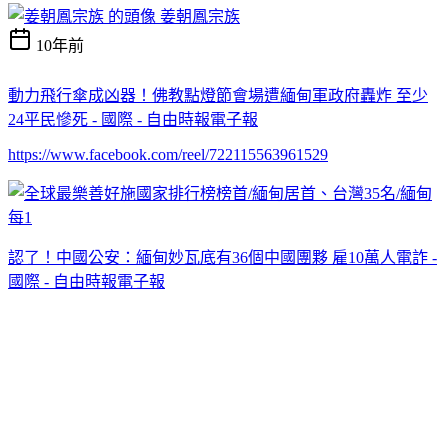
姜朝鳳宗族
10年前
動力飛行傘成凶器！佛教點燈節會場遭緬甸軍政府轟炸 至少
24平民慘死 - 國際 - 自由時報電子報
https://www.facebook.com/reel/722115563961529
認了！中國公安：緬甸妙瓦底有36個中國團夥 雇10萬人電詐 -
國際 - 自由時報電子報