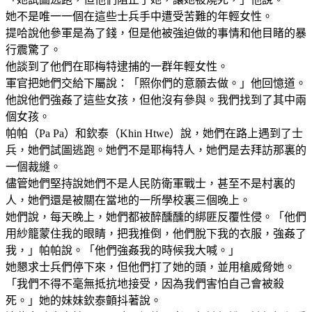
她不是唯一一個在這些士兵手中遭受苦難的年輕女性。
提哈說他參軍是為了錢，但是他被強迫做的事情和他目睹的暴
行震驚了。
他談到了他們在耶梅特逮捕的一群年輕女性。
軍官把她們交給下屬說：「照你們的意願去做。」他回憶道。
他說他們強姦了這些女孩，但他沒有參與。我們找到了其中兩
個女孩。
帕帕（Pa Pa）和欽泰（Khin Htwe）說，她們在路上遇到了士
兵，她們試圖逃跑。她們不是耶梅特人，她們是去拜訪那裏的
一個裁縫。
儘管她們堅持說她們不是人民防衛軍戰士，甚至不是村裏的
人，她們還是被關在當地的一所學校裏三個晚上。
她們說，每天晚上，她們都被醉醺醺的綁匪反覆性侵。「他們
用紗籠蒙住我的眼睛，把我推倒，他們脫下我的衣服，強姦了
我，」帕帕說。「他們強姦我的時候我大喊。」
她懇求士兵們停下來，但他們打了她的頭，並用槍威脅她。
「我們不得不毫無抵抗地接受，因為我們害怕自己會被殺
死。」她的妹妹欽泰顫抖著說。