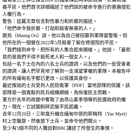
姦平民。他們首次詳細描述了他們說的被命令進行的普遍侵犯
人權行為。
警告：這篇文章包含對性暴力和折磨的描述。
「他們命令我折磨、打劫和殺害無辜的人。」
貌烏（Maung Oo）說，他以為自己被招募到軍隊當警衛。但
他所在的一個營在2022年5月殺害了躲在修道院的平民。
「我們接到命令，把所有的人集合起來開槍，」他說，「最悲
哀的是我們不得不殺死老人和一個女人。」
包括一名下士在內的六名士兵的證詞，以及他們的一些受害者
的證詞，讓人們罕見地了解到一支渴望掌權的軍隊。本報告中
的所有緬甸名字都已更改，以保護其身份。
最近叛逃的士兵受到人民防衛軍（PDF）當地部隊的保護。該
部隊是一個寬鬆的民兵組織網絡，為恢復民主而戰。
軍方於去年的政變中奪取了由昂山素季領導的民選政府的權
力。現在，它試圖粉碎武裝平民起義。
去年12月20日，三架直升機在緬甸中部的耶梅特（Yae Myet）
村上空盤旋，然後放下士兵，並命令他們開火。
至少有5個不同的人獨自對BBC講述了所發生的事情。