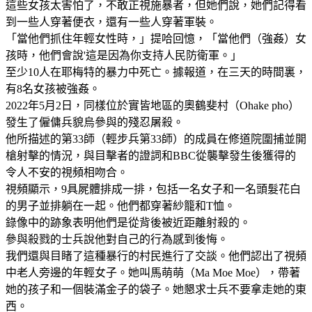
這些女孩太害怕了，不敢正視施暴者，但她們說，她們記得看
到一些人穿著便衣，還有一些人穿著軍裝。
「當他們抓住年輕女性時，」提哈回憶，「當他們（強姦）女
孩時，他們會說'這是因為你支持人民防衛軍。」
至少10人在耶梅特的暴力中死亡。據報道，在三天的時間裏，
有8名女孩被強姦。
2022年5月2日，同樣位於實皆地區的奧鶴斐村（Ohake pho）
發生了僱傭兵貌烏參與的殘忍屠殺。
他所描述的第33師（輕步兵第33師）的成員在修道院圍捕並開
槍射擊的情況，與目擊者的證詞和BBC從襲擊發生後獲得的
令人不安的視頻相吻合。
視頻顯示，9具屍體排成一排，包括一名女子和一名頭髮花白
的男子並排躺在一起。他們都穿著紗籠和T恤。
錄像中的跡象表明他們是從背後被近距離射殺的。
參與殺戮的士兵說他對自己的行為感到後悔。
我們還與目睹了這種暴行的村民進行了交談。他們認出了視頻
中老人旁邊的年輕女子。她叫馬萌萌（Ma Moe Moe），帶著
她的孩子和一個裝滿金子的袋子。她懇求士兵不要拿走她的東
西。