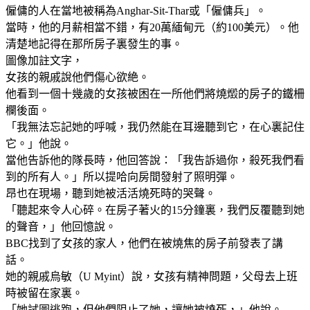
僱傭的人在當地被稱為Anghar-Sit-Thar或「僱傭兵」。
當時，他的月薪相當不錯，有20萬緬甸元（約100美元）。他
清楚地記得在那所房子裏發生的事。
圖像加註文字，
女孩的親戚說他們傷心欲絶。
他看到一個十幾歲的女孩被困在一所他們將燒燬的房子的鐵柵
欄後面。
「我無法忘記她的呼喊，我仍然能在耳邊聽到它，在心裏記住
它。」他說。
當他告訴他的隊長時，他回答說：「我告訴過你，殺死我們看
到的所有人。」所以提哈向房間發射了照明彈。
昂也在現場，聽到她被活活燒死時的哭聲。
「聽起來令人心碎。在房子著火的15分鐘裏，我們反覆聽到她
的聲音，」他回憶說。
BBC找到了女孩的家人，他們在被燒焦的房子前發表了講
話。
她的親戚烏敏（U Myint）說，女孩有精神問題，父母去上班
時被留在家裏。
「她試圖逃跑，但他們阻止了她，讓她被燒死，」他說。