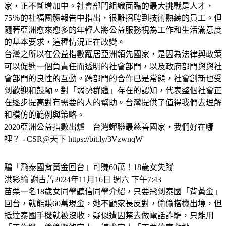
家，正不斷增加中。社會部門組織面臨的最大挑戰是人才，
75％的社福團體報告中指出，很難招聘到技術熟練的員工。但
隨著亞洲愈來愈多的年輕人將公益服務視為工作和生活滿意度
的基本要求，這種情況正在改變。
台灣之所以在公益指數躍居亞洲領先國家，是因為法律與政策
可以促進一個負責任而透明的社會部門，以及政府部門與與社
會部門的良性的互動。跨部門的合作已是常態，社會創新也受
到歡迎和鼓勵。對「弱勢群體」存在的認知，代表整個社會正
在逐步提高對有需要的人的幫助。台灣提供了值得我們去理解
和模仿的範例與策略。
2020亞洲公益指數出爐 台灣蟬聯最慈善國家，我們好在哪
裡？ - CSR@天下 https://bit.ly/3VzwnqW
騙「飛泰國背黃金回台」可賺60萬！18歲女失蹤
洪彩綸 謝古菁2024年11月16日 週六 下午7:43
苗栗一名18歲女同學聽信同學介紹，只要飛到泰國「背黃金」
回台，就能賺60萬現金，她不顧家長反對，偷偷搭機出境，但
抵達泰國手機就被沒收，疑似遭囚禁去做電話詐騙，只能用