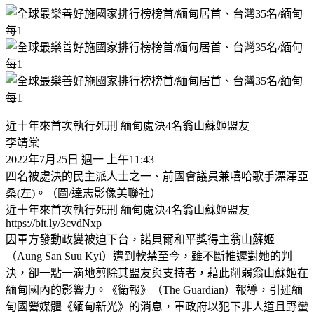
近十年來首次執行死刑 緬甸處決4名翁山蘇姬盟友
李靖棠
2022年7月25日 週一 上午11:43
四名被處決的民主派人士之一、前國會議員兼嘻哈歌手漂澤亞
桑(左)。（圖/達志影像美聯社）
近十年來首次執行死刑 緬甸處決4名翁山蘇姬盟友
https://bit.ly/3cvdNxp
因軍方發動政變被迫下台，諾貝爾和平獎得主翁山蘇姬
（Aung San Suu Kyi）遭到軟禁至今，雖不斷推遲對她的判
決，卻一點一滴地剪除其盟友與支持者，藉此削弱翁山蘇姬在
緬甸國內的影響力。《衛報》（The Guardian）報導，引述緬
甸國營媒體《緬甸新光》的消息，軍政府以犯下非人道且野蠻