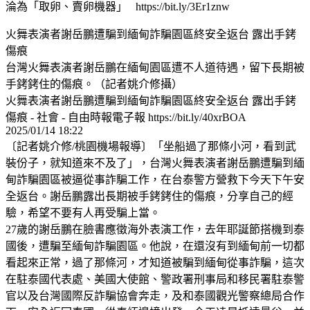
淪為「取卵、賣卵機器」 https://bit.ly/3Er1znw
火舞表演者謝岳鵬遭騙到緬甸詐騙園區終安全返台 露出手銬
傷痕
台灣火舞表演者謝岳鵬在緬甸園區遭不人道待遇，留下長期被
手銬銬住的傷痕。（記者姚介修攝）
火舞表演者謝岳鵬遭騙到緬甸詐騙園區終安全返台 露出手銬
傷痕 - 社會 - 自由時報電子報 https://bit.ly/40xrBOA
2025/01/14 18:22
〔記者姚介修/桃園機場報導〕「坐船過了那條小河，看到武
裝份子，就知道來不及了」，台灣火舞表演者謝岳鵬遭騙到緬
甸詐騙園區被逼從事詐騙工作，在台泰警方營救下今天下午安
全返台。謝岳鵬露出長期被手銬銬住的傷痕，分享自己的經
驗，希望不要有人再受騙上當。
27歲的謝岳鵬在臉書應徵海外表演工作，去年耶誕節搭機到泰
國後，遭騙至緬甸詐騙園區。他說，在還沒有到緬甸前一切都
看起來正常，過了那條河，才知道被騙到緬甸從事詐騙，這次
在駐泰國代表處、美國大使館、警政署刑事局和移民署駐泰警
官以及台灣國際反詐騙協會奔走，及和泰國觀光警察總局合作