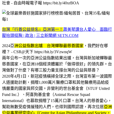
社會 - 自由時報電子報 https://bit.ly/40xrBOA
台灣「行善公益排名」亞洲第一！
蕭美琴讚台人愛心 面臨打
壓抬頭挺胸 | 政治 | 三立新聞網 SETN.COM
2024亞
洲公益指數出爐 台灣蟬聯最慈善國家
，我們好在哪
裡？ - CSR@天下 https://bit.ly/3VzwnqW
兩年公布一次的亞洲公益指數結果出爐，台灣與新加坡蟬聯最
慈善國家，在亞洲18個經濟體屬於「做得很好」的領先群。台
灣做對了什麼？有哪三股力量支撐台灣的公益與慈善？
2020年4月1日，新冠疫情橫掃全球之際，台灣宣布第一波國際
人道援助計劃，捐贈1,000萬片醫療口罩和其他醫療用品給疫
情嚴重的國家與邦交國。非營利的世台基金會（STUF United
Fund Inc.）、阿喜狗基金會（Animal Rescue Squad
International）也募款捐贈了15萬片口罩。台灣人的慈善愛心，
幫助無數受疫情摧殘的人們，也得到國際認證，再次位居
亞洲
公益事業研究中心（Centre for Asian Philanthropy and Society，