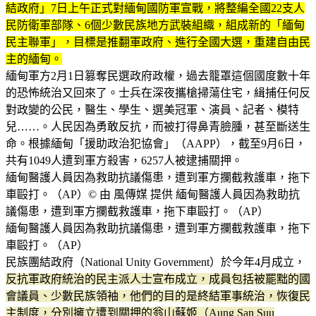
結政府」7日上午正式對緬甸國防軍宣戰，將整編全國22支人
民防衛軍部隊、6個少數民族地方武裝組織，組成新的「緬甸
民主聯軍」，目標是推翻軍政府、進行全國大選，重建自由民
主的緬甸。
緬甸軍方2月1日篡奪民選政府政權，過去籠罩這個國度數十年
的恐怖統治又回來了。士兵在深夜攜槍掃蕩住宅，緝捕任何反
對政變的公民，醫生、學生、選美冠軍、演員、記者、模特
兒……。人民因為勇敢反抗，而被打得鼻青臉腫，甚至斷送生
命。根據緬甸「援助政治犯協會」（AAPP），截至9月6日，
共有1049人遭到軍方殺害，6257人被逮捕關押。
緬甸醫護人員因為救助抗議傷患，遭到軍方攔截救護車，拖下
車毆打。（AP）© 由 風傳媒 提供 緬甸醫護人員因為救助抗
議傷患，遭到軍方攔截救護車，拖下車毆打。（AP）
緬甸醫護人員因為救助抗議傷患，遭到軍方攔截救護車，拖下
車毆打。（AP）
民族團結政府（National Unity Government）於今年4月成立，
反抗軍政府統治的民主派人士宣布成立，成員包括被罷黜的國
會議員、少數民族領袖，他們的目的是終結軍事統治，恢復民
主制度，分別擁立遭到關押的翁山蘇姬（Aung San Suu