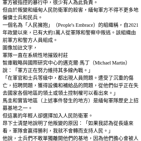
軍方被指控的暴行中，很少有人為此負責。
但由於叛變和緬甸人民防衛軍的殺害，緬甸軍方不得不更多地
僱傭士兵和民兵。
一個名為「人民擁抱」（People's Embrace）的組織稱，自2021
年政變以來，已有大約1萬人從軍隊和警察中叛逃。該組織由
前軍方和警方人員組成。
圖像加註文字，
軍隊一直在系統性地摧毀村莊
智庫戰略與國際研究中心的邁克爾·馬丁（Michael Martin）
說：「軍方正在努力維持其多線內戰。」
「在軍官和士兵等級中，都出現人員問題。遭受了沉重的傷
亡，招聘問題，獲得設備和補給品的問題，從他們似乎正在失
去國家各個地區的領土或領土控制權可以看出來。」
馬圭和實皆地區（上述事件發生的地方）是緬甸軍隊歷史上招
募基地之一。
但這裏的年輕人卻選擇加入人民防衛軍。
昂下士清楚地說明了他叛變的原因：「如果我認為從長遠來
看，軍隊會贏得勝利，我就不會轉而支持人民。」
他說，士兵們不敢單獨離開他們的基地，因為他們擔心會被人