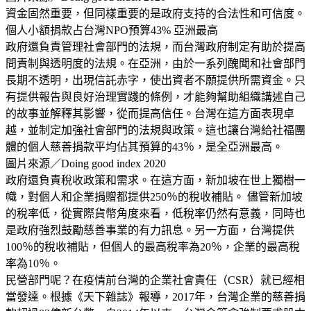
資金固然重要，但同樣重要的是政府支持的合法性和可信度。
個人小額捐款占台灣NPO預算43% 亞洲最高
政府還負責管理社會部門的法規，而台灣政府制定有助於提高
問責制與透明度的法規。在亞洲，由於一系列醜聞和社會部門
長期不透明，出現信託赤字，使出資者不願提供所需資金。只
有提供報告與良好治理實踐的條例，才能夠幫助組織講述自己
的故事並解釋其影響，從而提高信任。台灣在這方面表現卓
越，並制定加強社會部門的法規與政策。這也讓台灣給社福團
體的個人慈善捐款平均佔其預算的43％，是全亞洲最高。
圖片來源／Doing good index 2020
政府還負責稅收政策和需求。在這方面，新加坡在世上獨樹一
幟，對個人和企業捐贈都提供250％的稅收補貼。 儘管新加坡
的稅率低，從實際貨幣角度來看，低稅率仍然有意義，同時也
是政府強烈鼓勵慈善事業的有力訊息。另一方面，台灣提供
100％的稅收補貼，但個人的最高稅率為20％，企業的最高稅
率為10％。
民營部門呢？在疫情前台灣的企業社會責任（CSR）就已經相
當發達。根據《天下雜誌》報導，2017年，台灣企業的慈善捐