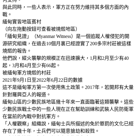
與此同時，一些人表示，軍方正在努力維持其多個方面的內
戰。
緬甸實皆地區賓村
（向左拖動按鈕可查看被燒燬地區）
「緬甸見證」（Myanmar Witness）是一個追蹤人權侵犯的開
源研究組織，在過去10個月裏已經證實了200多宗村莊被這樣
燒燬的報告。
他們說，縱火襲擊的規模正在迅速擴大，1月和2月至少有40
起，3月和4月至少有66起。
被緬甸軍方燒燬的村莊
2021年9月1日至2022年6月22日的數據
這不是緬甸軍方第一次使用焦土政策。2017年，若開邦有大量
針對羅興亞人的報道。
緬甸山區的少數民族地區幾十年來一直面臨著這類襲擊。這些
少數民族戰士中的一些人現在正在幫助訓練和武裝人民防衛軍
在當前的內戰中對抗軍方。
「人權觀察」組織說，緬甸士兵所描述的免於懲罰的文化已經
存在了幾十年，士兵們可以隨意搶劫和殺戮。