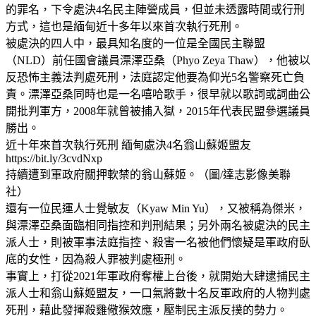
的罪名，下令處決4名民主陣營成員，但並未透露時間或行刑
方式，這也是緬甸近十多年以來首次執行死刑。
被處決的四人中，最具知名度的一位是全國民主聯盟
（NLD）前任國會議員漂澤亞桑（Phyo Zeya Thaw），他被以
反恐怖主義法判處死刑，法庭認定他要為仰光5名警察死亡負
責。漂澤亞桑同時也是一名嘻哈歌手，很早就以歌詞或詞曲公
開批判軍方，2008年就曾被捕入獄，2015年代表民盟參選議員
勝出。
近十年來首次執行死刑 緬甸處決4名翁山蘇姬盟友
https://bit.ly/3cvdNxp
持續遭到軍政府關押軟禁的翁山蘇姬。（圖/達志影像美聯
社）
還有一位民運人士覺敏友（Kyaw Min Yu），又被稱為傑米，
與漂澤亞桑面臨相同指控和判刑結果；另外兩名被處決的民主
派人士，則被軍事法庭指控、殺害一名被他們懷疑是軍政府臥
底的女性，因為殺人罪被判處極刑。
事實上，打從2021年軍政府奪權上台後，就開始大肆逮捕民主
派人士和翁山蘇姬盟友，一口氣將數十名反軍政府的人物判處
死刑，藉此發揮殺雞儆猴效應，壓制民主派反撲的勢力。