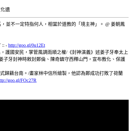
，並不一定特指何人，相當於道教的「境主神」。 @ 姜朝鳳
: -
http://goo.gl/0u12Et
典，護國安民，掌管風調雨順之權/《封神演義》述姜子牙奉太上
姜子牙封神時敕封鄭倫、陳奇鎮守西釋山門，宣布教化、保護
式歸籍台南。/畫家林中信所繪製，他認為鄭成功打敗了荷蘭
ttp://goo.gl/FOc27R