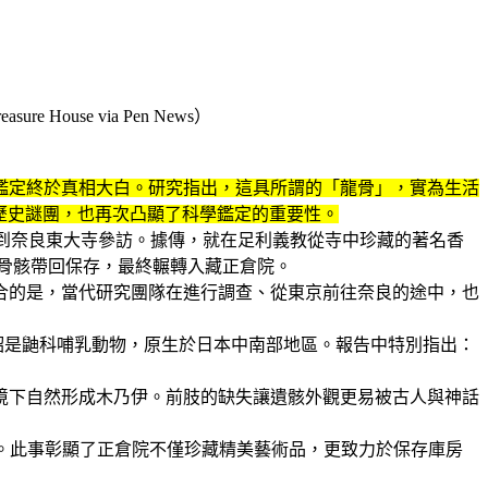
se via Pen News）
鑑定終於真相大白。研究指出，這具所謂的「龍骨」，實為生活
僅解開歷史謎團，也再次凸顯了科學鑑定的重要性。
9年到奈良東大寺參訪。據傳，就在足利義教從寺中珍藏的著名香
特骨骸帶回保存，最終輾轉入藏正倉院。
合的是，當代研究團隊在進行調查、從東京前往奈良的途中，也
貂是鼬科哺乳動物，原生於日本中南部地區。報告中特別指出：
環境下自然形成木乃伊。前肢的缺失讓遺骸外觀更易被古人與神話
」。此事彰顯了正倉院不僅珍藏精美藝術品，更致力於保存庫房