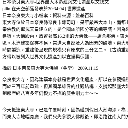
日本奈良東大寺-世界最大木造建築文化遺產以文找文
pilin 在天空部落發表於20:34:04 | 世界遺產
日本奈良東大寺小檔案：資料來源：維基百科
東大寺位於日本奈良縣奈良市雜司町，是華嚴宗大本山，南都七
奉佛教的聖武天皇建立的，是全國68所國分寺的總寺院。因為
建築。大佛殿內，放置著高16.2米的大佛像——盧舍那佛。
區。木造建築保存不易，常遭大自然及人為因素的破壞。東大寺
時間製造，重建後呈現的規模只有原來的三分之二。【古蹟重建
方得以被列入世界文化遺產加以宣揚與保護。
攝於 日本奈良東大寺大佛殿（金堂） 2009.11.15
奈良東大寺，因為建築本身就是世界文化遺產，所以在參觀過
而於三百年前重建，但其簡單雄偉的壯觀結構，支撐起那龐大
到那歷經八百多年仍毅力不搖的雙金剛力士～～
今天抵達東大寺，已是午餐時刻，因為碰到假日人潮洶湧，為
而東大寺地幅寬廣，我們只先參觀大佛殿後，即沿路往南大門