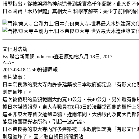
報導指出，從被誤認為神龍遺骨到證實為千年貂骸，此案例不
日本國寶「木乃伊龍」真相大白 科學家解密：是少了前腳的貂 - 蒐奇 - 自由時
文化財浩劫
By 聯合新聞網, udn.com查看原始檔八月 18日, 2017
A-A+
2017-08-18 12:40好讀周報
圖片故事：
日本奈良縣的東大寺內許多建築被日本政府認定為「有形文化
則是氣炸了。
這次被發現的塗鴉範圍大約寬10公分、長40公分，另外還有像
據日本媒體報導，東大寺職員在8月8日於法華堂西側的欄杆
這並非東大寺首次遭到塗鴉，近兩年間，大佛殿內及南大門都
能是韓國觀光客所為，引起一波討論。
日本奈良縣的東大寺內許多建築被日本政府認定為「有形文化
則是氣炸了。 圖／取自朝日新聞網站