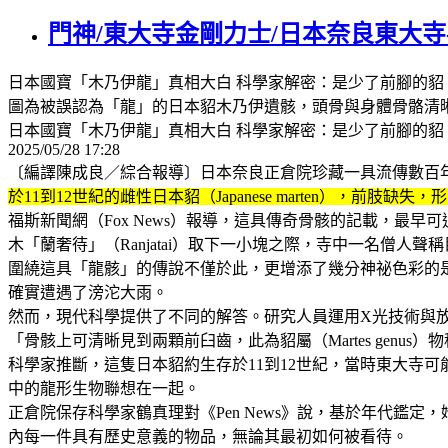
門神/東大寺金剛力士/日本奈良東大
日本國寶「木乃伊龍」真相大白 科學家解密：是少了前腳的貂
圖為被誤認為「龍」的日本貂木乃伊遺骸，頭骨與身體骨骼清晰可見，研究人員
日本國寶「木乃伊龍」真相大白 科學家解密：是少了前腳的貂 - 蒐奇 - 自由時
2025/05/28 17:28
〔編譯陳成良／綜合報導〕日本奈良正倉院珍藏一具流傳數百
於11到12世紀的雌性日本貂（Japanese marten）
福斯新聞網（Fox News）報導，這具傳奇骨骸的記載，最
木「蘭奢待」（Ranjatai）取下一小塊之際，寺中一名僧
圍繞這具「龍骸」的傳說不僅於此，更增添了幾分神祕色彩的
確實遭遇了滂沱大雨。
然而，現代科學提供了不同的解答。研究人員運用X光技術與
「骨骸上可清晰見到兩顆前臼齒，此為貂屬（Martes genus
科學家推斷，這隻日本貂約生存於11到12世紀，當時東大寺
中的龍形生物聯想在一起。
正倉院保存科學家鶴真理對《Pen News》說，基於年代
內每一件具有歷史意義的物品，無論其最初如何被看待。