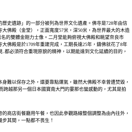
的歷史遺跡」的一部分被列為世界文化遺產。佛寺是728年由信
大佛殿（金堂），正面寬度57米，深50米，為世界最大的木造
著名的雙體金剛力士像。二月堂能夠俯視大佛殿和眺望奈良市
佛殿是於1709年重建完成，工期長達25年，鑄佛就花了8年
..都必須符合重現原貌的精神，以期能達到文化延續的目的，
本身難以保存之外，還要靠點運氣，雖然大佛殿不幸曾遭焚毀，
而跨越那另一個日本國寶南大門的霎那也蠻感動的，尤其是拍
旁的商店街餐廳用午餐，也因此參觀路線整個調整為由內往外，
漫步其間，一點都不畏生！