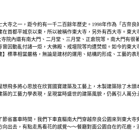
大寺之一，距今約有一千二百餘年歷史。1998年作為「古奈良
建在首都平城京以東，所以被稱作東大寺，另外有西大寺。東大寺
東大寺院內還有南大門、二月堂、三月堂、正倉院等。南大門有很
曾因動亂付諸一炬，大佛殿、戒壇院等均遭焚燬。如今的東大寺大
】標準相當嚴格，無論是建材的運用、結構的形成、工藝的表現
程想飛多將心思放在欣賞國寶建築及工藝上，木製建築除了木頭
建築的工藝力學表現，呈現當時盛世的建築風貌，仍舊引人萬分;
了節省塞車時間，我們下車直驅南大門穿越奈良公園來到東大寺
方向出去，有點走馬看花的感覺～～餐廳對面公園自在的花鹿，