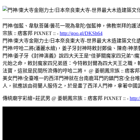
門神/伽藍、韋馱菩薩/曇花一現為韋陀/伽藍神，佛教崇拜的
宗族 :: 痞客邦 PIXNET :: -
http://goo.gl/DKSh64
門神/東大寺金剛力士/日本奈良東大寺-世界最大木造建築文化遺產 @ 姜
門神/哼哈二將(潘麗水繪)，姜子牙封神時敕封鄭倫、陳奇/神荼鬱壘/秦
門神/姜子牙《封神演義》說四大天王是“佳夢關魔家四兄弟”
元始之命，敕封魔家四兄弟道：今特敕封爾為四大天王之職，
法寶，這就是民間所流傳的哼哈二將。 @ 姜朝鳳宗族 :: 痞客邦 PIX
美女門神/全臺唯一的西洋門神就在台南鹿耳門的鎮門宮/全台
人，就應該由荷蘭人服侍之，於是畫了西洋人門神，拿著中國武器與武將服
傳統廟宇彩繪+莊武男 @ 姜朝鳳宗族 :: 痞客邦 PIXNET :: -
http: