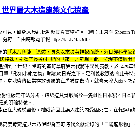
寺-世界最大木造建築文化遺產
藉此判斷其真實物種。（圖：正倉院 Shosoin Treasure Hou
報電子報 https://bit.ly/43Ortf5
年的
「木乃伊龍」遺骸，長久以來披著神祕面紗，近日經科學家
，前肢缺失，形態特殊，引發了長達6世紀的「龍」之奇想。此一發現不
早可追溯到15世紀。當時的室町幕府第六代將軍足利義教，於142
人聲稱目擊「形如小龍之物」曝曬於日光之下。足利義教隨後將此奇
是，當地盛傳每當存放骨骸的庫房被開啟時，就會天降大雨。巧
放射性碳定年法分析，確認這具骨骸屬於一隻雌性日本貂。日本
）物種的明確特徵。」
可能正在大規模整修，牠或許因此誤入建築內受困死亡，在乾燥
鑑定，她高度肯定這具木乃伊即為室町時代文獻記錄的「日曬龍形物