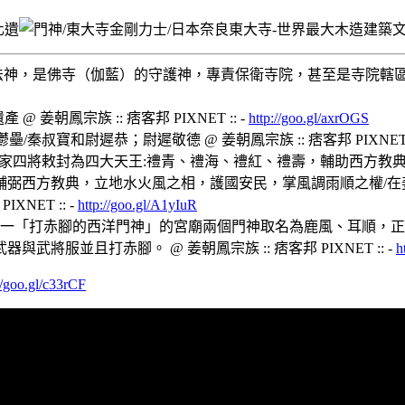
護法神，是佛寺（伽藍）的守護神，專責保衛寺院，甚至是寺院轄區
朝鳳宗族 :: 痞客邦 PIXNET :: -
http://goo.gl/axrOGS
叔寶和尉遲恭；尉遲敬德 @ 姜朝鳳宗族 :: 痞客邦 PIXNET :
/魔家四將敕封為四大天王:禮青、禮海、禮紅、禮壽，輔助西方教
輔弼西方教典，立地水火風之相，護國安民，掌風調雨順之權/在
NET :: -
http://goo.gl/A1yIuR
唯一「打赤腳的西洋門神」的宮廟兩個門神取名為鹿風、耳順，正
並且打赤腳。 @ 姜朝鳳宗族 :: 痞客邦 PIXNET :: -
h
//goo.gl/c33rCF