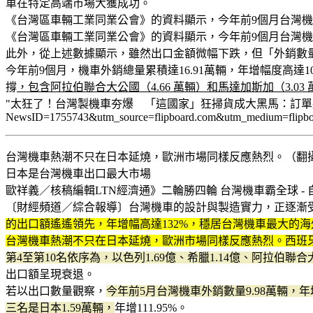
車在特定高端市場大獲成功。
《台灣區車輛工業同業公會》的資料顯示，今年前9個月台灣機車的
《台灣區車輛工業同業公會》的資料顯示，今年前9個月台灣機車的
此外，從上述數據顯示，雖然出口金額微幅下跌，但「外銷數
今年前9個月，機車外銷總量累積達16.91萬輛，年增幅度高達
撐
，包含阿拉伯聯合大公國（4.66 萬輛）和馬達加斯加（3.0
"太狂了！台灣製機車夯爆 「這國家」狂掃貨成大黑馬：訂單飆2921％ | 生活 |
NewsID=1755743&utm_source=flipboard.com&utm_medium=flipbo
台灣機車熱潮不只在日本延燒，歐洲市場同樣反應熱烈。（翻攝自moto
日本是台灣機車出口最大市場
歐祥義／核稿編輯LTN經濟通》二輪勝四輪 台灣機車霸全球 - 自由財經 http
〔財經頻道／綜合報導〕台灣機車的設計與製造實力，正逐漸
的出口額遙遙領先，年增幅高達132%，穩居台灣機車最大的
台灣機車熱潮不只在日本延燒，歐洲市場同樣反應熱烈。西班牙緊追
第4至第10名依序為，以色列1.69億、希臘1.14億、阿拉伯聯合大
出口額呈現衰退。
若以出口數量觀察，
今年前5月台灣機車外銷數量9.98萬輛，年
三名是日本1.59萬輛，
年增111.95%。