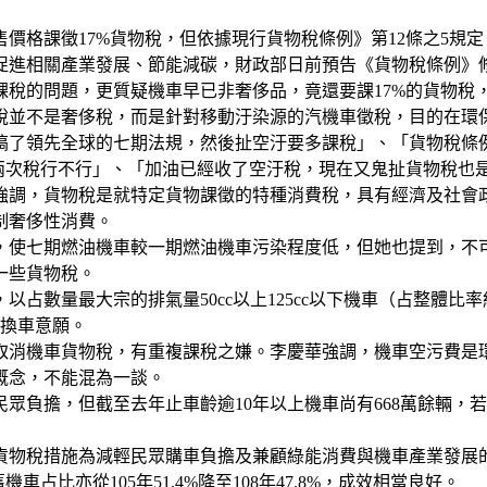
價格課徵17%貨物稅，但依據現行貨物稅條例》第12條之5規
促進相關產業發展、節能減碳，財政部日前預告《貨物稅條例》修
課稅的問題，更質疑機車早已非奢侈品，竟還要課17%的貨物稅
稅並不是奢侈稅，而是針對移動汙染源的汽機車徵稅，目的在環
了領先全球的七期法規，然後扯空汙要多課稅」、「貨物稅條例哪
兩次稅行不行」、「加油已經收了空汙稅，現在又鬼扯貨物稅也
強調，貨物稅是就特定貨物課徵的特種消費稅，具有經濟及社會
制奢侈性消費。
使七期燃油機車較一期燃油機車污染程度低，但她也提到，不可否
一些貨物稅。
數量最大宗的排氣量50cc以上125cc以下機車（占整體比率約
眾換車意願。
取消機車貨物稅，有重複課稅之嫌。李慶華強調，機車空污費是
概念，不能混為一談。
眾負擔，但截至去年止車齡逾10年以上機車尚有668萬餘輛，
措施為減輕民眾購車負擔及兼顧綠能消費與機車產業發展的最佳方案
車占比亦從105年51.4%降至108年47.8%，成效相當良好。