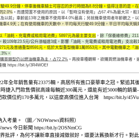
駛49.9分鐘，停車後機車騎士可容忍的步行時間為8.8分鐘。值得注意的是，在
2.0%
。而遭閒置不使用的原因，以「暫時沒有使用」占67.4%為最大宗，較1
及以前」車齡逾13年之機車不使用率4.0%最高；另就機車使用者年齡觀之，以
車4.9天；在有使用機車的天數中，平均每天行駛49.9分鐘，平日平均每天騎乘次
以「油耗、充電費或租用電池費」5897元為最主要支出
，
餘「保養維修費」211
，較109年23.5元/公升漲幅達3成，影響「油耗、充電費或租用電池費」支出較10
271元及普通重型8591元，低於大型重型機車1萬8553元。其中電動機車之
.3%。
購買類型仍以燃油機車為主，占72.2%
。再按車種觀察，欲購買燃油機車者，
//bit.ly/3R4WOEf
22年全年銷售量有23375輛，高居所有進口豪華車之冠。緊追其後的
，保時捷入門款售價就高達每輛近300萬元，還能有近5000輛的銷量-
款價位約170多萬元，以這麼高價位進入台灣 https://bit.ly/45Vu
入考量。（圖／NOWnews資料照）
新聞 https://bit.ly/2OSNmCG
界批評，為何不讓新車直接減徵就好，還要汰舊換新才行。對此