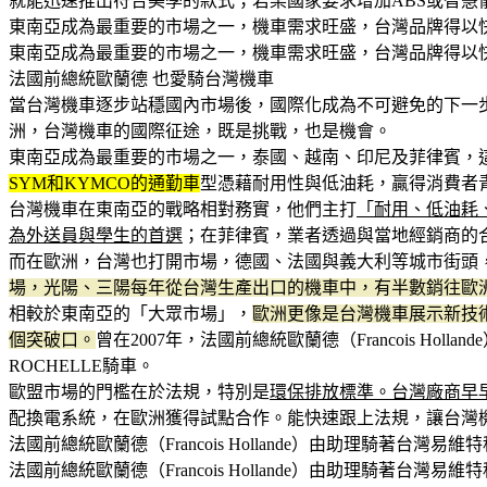
就能迅速推出符合美學的款式；若某國家要求增加ABS或智
東南亞成為最重要的市場之一，機車需求旺盛，台灣品牌得以
東南亞成為最重要的市場之一，機車需求旺盛，台灣品牌得以
法國前總統歐蘭德 也愛騎台灣機車
當台灣機車逐步站穩國內市場後，國際化成為不可避免的下一
洲，台灣機車的國際征途，既是挑戰，也是機會。
東南亞成為最重要的市場之一，泰國、越南、印尼及菲律賓，
SYM和KYMCO的通勤車
型憑藉耐用性與低油耗，贏得消費者
台灣機車在東南亞的戰略相對務實，他們主打
「耐用、低油耗
為外送員與學生的首選
；在菲律賓，業者透過與當地經銷商的
而在歐洲，台灣也打開市場，德國、法國與義大利等城市街頭
場，光陽、三陽每年從台灣生產出口的機車中，有半數銷往歐
相較於東南亞的「大眾市場」，
歐洲更像是台灣機車展示新技
個突破口。
曾在2007年，法國前總統歐蘭德（Francois H
ROCHELLE騎車。
歐盟市場的門檻在於法規，特別是
環保排放標準。台灣廠商早
配換電系統，在歐洲獲得試點合作。能快速跟上法規，讓台灣
法國前總統歐蘭德（Francois Hollande）由助理騎著台灣
法國前總統歐蘭德（Francois Hollande）由助理騎著台灣