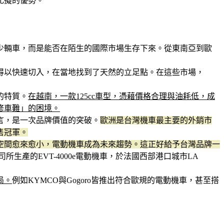
比擬的優勢。
少輛車，而是能否在陌生的國際市場生存下來。從東南亞到歐
得以快速切入，在當地找到了天然的立足點。在這些市場，
的特質。
在越南，一款125cc車型，憑藉價格合理與油耗低，成
修車難」的困境。
言，是一次品牌價值的突破。
歐洲是台灣機車最主要的外銷市
售冠軍。
空間愈來愈小，電動機車成為未來趨勢。這正好給予台灣品牌一
公司所生產的EVT-4000e電動機車，於法國西部港口城市LA
局。
例如KYMCO與Gogoro皆推出符合歐規的電動機車，甚至搭