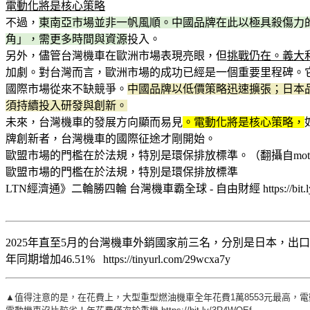
電動化將是核心策略
不過，
東南亞市場並非一帆風順。中國品牌在此以極具殺傷力
角」，需更多時間與資源
投入。
另外，儘管台灣機車在歐洲市場表現亮眼，但
挑戰仍在。義大
加劇。對台灣而言，歐洲市場的成功已經是一個重要里程碑。
國際市場從來不缺競爭。
中國品牌以低價策略迅速擴張；日本
須持續投入研發與創新。
未來，台灣機車的發展方向顯而易見
。電動化將是核心策略，
牌創新者，台灣機車的國際征途才剛開始。
歐盟市場的門檻在於法規，特別是環保排放標準。（翻攝自motorcy
歐盟市場的門檻在於法規，特別是環保排放標準
LTN經濟通》二輪勝四輪 台灣機車霸全球 - 自由財經 https://bit.ly/
2025年直至5月的台灣機車外銷國家前三名，分別是日本，出口金
年同期增加46.51% https://tinyurl.com/29wcxa7y
▲值得注意的是，在花費上，大型重型燃油機車全年花費1萬8553元最高，電動機車