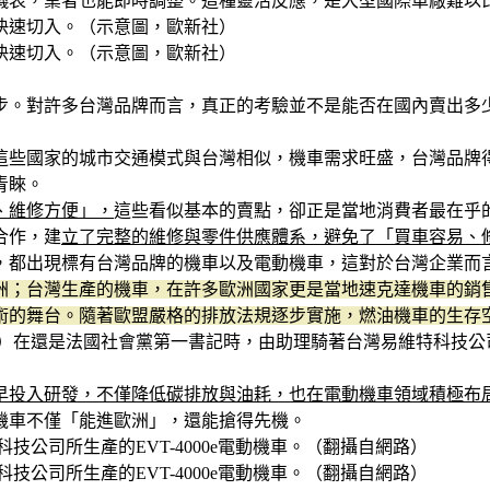
慧儀表，業者也能即時調整。這種靈活反應，是大型國際車廠難以
快速切入。（示意圖，歐新社）
快速切入。（示意圖，歐新社）
步。對許多台灣品牌而言，真正的考驗並不是能否在國內賣出多
這些國家的城市交通模式與台灣相似，機車需求旺盛，台灣品牌
青睞。
、維修方便」，
這些看似基本的賣點，卻正是當地消費者最在乎
合作，建
立了完整的維修與零件供應體系，避免了「買車容易、
，都出現標有台灣品牌的機車以及電動機車，這對於台灣企業而
洲；台灣生產的機車，在許多歐洲國家更是當地速克達機車的銷
術的舞台。隨著歐盟嚴格的排放法規逐步實施，燃油機車的生存
ollande）在還是法國社會黨第一書記時，由助理騎著台灣易維特科技
早投入研發，不僅降低碳排放與油耗，也在電動機車領域積極布
機車不僅「能進歐洲」，還能搶得先機。
易維特科技公司所生產的EVT-4000e電動機車。（翻攝自網路）
易維特科技公司所生產的EVT-4000e電動機車。（翻攝自網路）