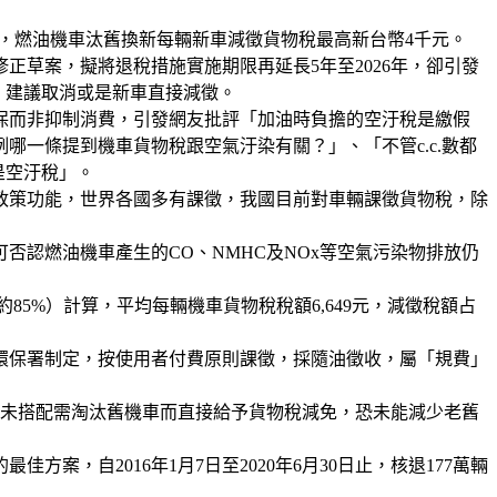
定，燃油機車汰舊換新每輛新車減徵貨物稅最高新台幣4千元。
正草案，擬將退稅措施實施期限再延長5年至2026年，卻引發
，建議取消或是新車直接減徵。
保而非抑制消費，引發網友批評「加油時負擔的空汙稅是繳假
一條提到機車貨物稅跟空氣汙染有關？」、「不管c.c.數都
是空汙稅」。
政策功能，世界各國多有課徵，我國目前對車輛課徵貨物稅，除
認燃油機車產生的CO、NMHC及NOx等空氣污染物排放仍
85%）計算，平均每輛機車貨物稅稅額6,649元，減徵稅額占
環保署制定，按使用者付費原則課徵，採隨油徵收，屬「規費」
若未搭配需淘汰舊機車而直接給予貨物稅減免，恐未能減少老舊
，自2016年1月7日至2020年6月30日止，核退177萬輛