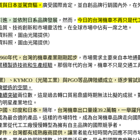
質與日本並駕齊驅，
廣受國際肯定，並自創品牌行銷國內外，在
引進，並依附日系品牌發展
，然而，
今日的台灣機車不再只是代
品質、技術創新和市場靈活性，在全球市場中佔有一席之地。
（資料照，圖由光陽提供）
（資料照，圖由光陽提供）
1960年代，台灣的機車產業剛剛起步
，市場需求主要來自本地通
累積製造技術和生產經驗
。那個年代的台灣，機車不只是交通工
陽工業）、KYMCO（光陽工業）與PGO等品牌陸續成立，逐步
牌塑造的空間。
連續突破
兩位數，這是過去轉口貿易鼎盛時期無法比擬的成就。
的明星產業地位。
中國、印度和日本。
隔年，
台灣機車出口量達39.2萬輛，一舉
成為最合適的產品。這樣的市場特性，成為台灣機車品牌走向國
產業從代工工廠慢慢轉型為擁有自主品牌的國際競爭者。
零件，台灣都有成熟廠商提供，讓
業者能在短時間內因應不同市