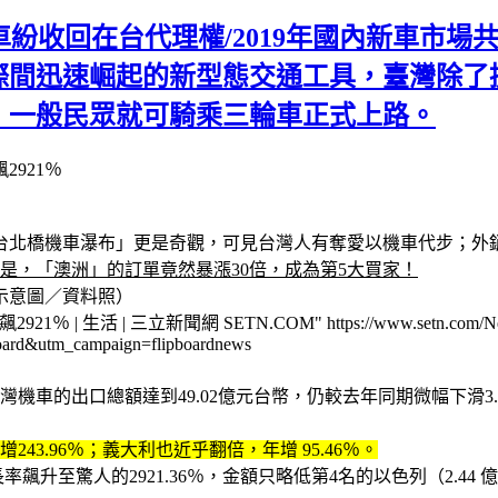
紛收回在台代理權/2019年國內新車市場共
際間迅速崛起的新型態交通工具，臺灣除了
，一般民眾就可騎乘三輪車正式上路。
921％
台北橋機車瀑布」更是奇觀，可見台灣人有奪愛以機車代步；外
是，「澳洲」的訂單竟然暴漲30倍，成為第5大買家！
示意圖／資料照）
 三立新聞網 SETN.COM" https://www.setn.com/News
ard&utm_campaign=flipboardnews
機車的出口總額達到49.02億元台幣，仍較去年同期微幅下滑3
43.96％；義大利也近乎翻倍，年增 95.46％。
率飆升至驚人的2921.36％，金額只略低第4名的以色列（2.