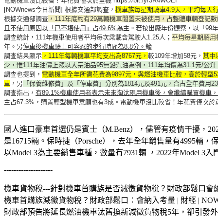
電動機車沒比較省！年花費僅次於重機 https://bit.ly/3R4WOEf
[NOWnews今日新聞] 根據交通部調查，
機車族每星期騎車4.9天，平均每天行
根據交通部調查
，111年底約有29萬輛機車閒置未被使用，占整體車輛登記數的
且不使用原因以「已不堪使用」占49.6%為主
。若按出廠年份觀察，以「99年
調查統計，111年機車使用者平均每次乘載含駕駛人1.25人；
平均每星期騎用機
年。另
停車後機車騎士可容忍的步行時間為8.8分。
鐘
調查結果顯示
，111年每輛機車平均支出為8767元，
較109年增加58元，
其中
少，惟111年油價上漲以大宗油品95無鉛汽油為例，111年均價為31.1元/公升
調查也提到，
電動機車全年所需花費為9897元，與燃油機車比較，高於輕型5
車
，另
「保養維修費」及「停車費」分別為1814元及491元，合占全年費用23
調查指出，
有89.1%機車使用者表示未來淘汰現用機車後，會繼續購買機車，
主占67.3%，購置輕型機車意願也有3成。電動機車沒比較省！年花費僅次於重機 https:
國人進口豪車首選仍是賓士（M.Benz），儘管有疫情干擾，20
是16715輛。保時捷（Porsche），去年全年銷售量有4995輛
以Model 3為主要銷售車種，數量有7931輛 ，2022年Model 3入門
--------------------
機車貨物稅---針對機車首購族是否減徵貨物稅？財政部鬆口會納
機車首購族減徵貨物稅？財政部鬆口：會納入考量 | 財經 | NOWnews 今日
財政部預告將延長燃油機車汰舊換新減徵貨物稅5年，卻引發外