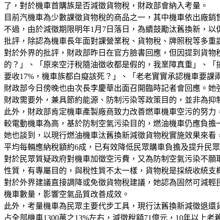
了，對於機車首購族是否減徵貨物稅，財政部會納入考量。
目前汽機車為少數課徵貨物稅的商品之一，其中機車依出廠銷售
不過，由於減徵期限明年1月7日落日，為續鼓勵汰舊換新，以
批評，除認為機車長年面對課營業稅、貨物稅、牌照稅等多重
對於外界的批評，財政部昨日在官方臉書回應，但因提到貨物
的？」、「原來空汙稅隨油徵收都是假的，我業障真重」、「搞
要收17%，機車族都白癡該死？」、「老老實實承認機車要課
財政部今日傍晚也由次長李慶華出面召開臨時記者會回應。她
財政需要外，兼具節約能源、防制污染等政策目的，並非為抑
此外，財政部肯定機車產製廠商致力改善燃車機車空污的努力，
較電動機車為高，基於防制空氣污染目的，燃油機車仍應負擔
她也談到，以現行燃油機車汰舊換新減徵貨物稅實施效果來看，以占
平均每輛應納稅額約6成，已有效降低民眾購車負擔及提升民
對於民眾質疑政府對機車加徵空污費，又為防制空氣污染不願
性質，有專屬目的，與稅性質不太一樣，貨物稅是採統收統支
對於外界建議直接調降或免徵貨物稅建議，她認為固然可減輕民
機車數量，影響空氣品質改善成效。
此外，考量機車為民眾主要代步工具，現行汰舊換新減徵退還貨物稅
占全部機車1300萬之13%左右，減徵稅額71億元，10年以上老舊機