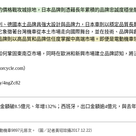
的價格戰攻城掠地，日本品牌則憑藉長年累積的品牌忠誠度穩坐
利、德國本土品牌具強大設計與品牌力，日本車則以穩定品質長
它象徵著台灣機車從本土市場走向國際舞台，並在技術、品牌與
品牌則以高品質和品牌信任度掌握中高端市場。即便是電動機車
如何鞏固東南亞市場，同時在歐洲和新興市場建立品牌認知，將
cle.com）
4ngZc82
額破8.5億元、年增132%；西班牙，出口金額逾4億元，與去年同
9897元居次。（圖／記者黃玿琮攝2017.12.22）