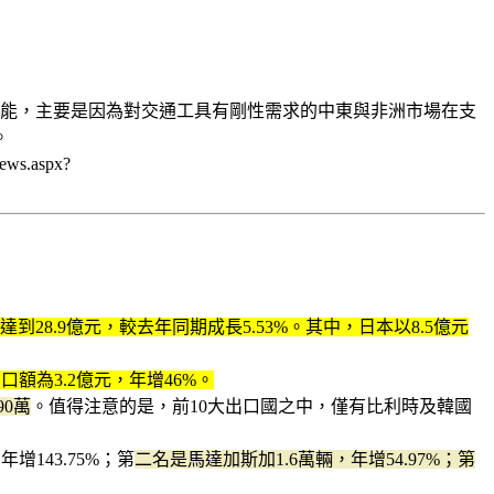
的強勁動能，主要是因為對交通工具有剛性需求的中東與非洲市場在支
。
.aspx?
到28.9億元，較去年同期成長5.53%。其中，日本以8.5億元
額為3.2億元，年增46%。
90萬
。值得注意的是，前10大出口國之中，僅有比利時及韓國
年增143.75%；第
二名是馬達加斯加1.6萬輛，年增54.97%；第