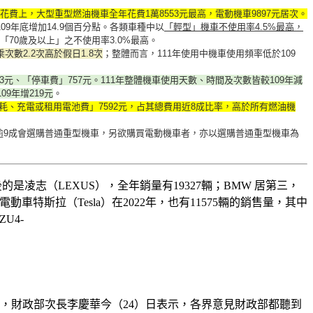
花費上，大型重型燃油機車全年花費1萬8553元最高，電動機車9897元居次。
09年底增加14.9個百分點。各類車種中以
「輕型」機車不使用率4.5%最高，
「70歲及以上」之不使用率3.0%最高。
數2.2次高於假日1.8次
；整體而言，111年使用中機車使用頻率低於109
3元、「停車費」757元。111年整體機車使用天數、時間及次數皆較109年減
9年增219元
。
「油耗、充電或租用電池費」7592元，占其總費用近8成比率，高於所有燃油機
逾9成會選購普通重型機車，另欲購買電動機車者，亦以選購普通重型機車為
是凌志（LEXUS），全年銷量有19327輛；BMW 居第三，
電動車特斯拉（Tesla）在2022年，也有11575輛的銷售量，其中
ZU4-
，財政部次長李慶華今（24）日表示，各界意見財政部都聽到