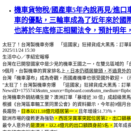
機車貨物稅/國產車5年內說再見/進口車
車的優點，三輪車成為了近年來於國
也將於年底修正相關法令，預計明年
太狂了！台灣製機車夯爆 「這國家」狂掃貨成大黑馬：訂單飆2
2025/11/24 15:30
生活中心／李紹宏報導
台灣在已開發國家中是少見的機車王國之一，在雙北區域的「
9個月，台製機車的買家排名上
，日本仍穩居龍頭，不過意外的
台灣「機車瀑布」成為奇觀，而國產機車也很受國外歡迎。（
"太狂了！台灣製機車夯爆 「這國家」狂掃貨成大黑馬：訂單飆2921％ | 生活 |
NewsID=1755743&utm_source=flipboard.com&utm_medium=flipbo
台灣機車外銷結構生變？澳洲訂單「暴增近 30 倍」成超級黑馬
根據《台灣區車輛工業同業公會》的資料顯示，今年前9個月台灣
長趨勢。
日本以11.18億元穩居第一，
且年增達51.73％。
歐洲市場的復甦更為強勁
，西班牙異軍突起位居第2，出口額暴增2
最令人意外的
是澳洲，以2.4億元的出口額躋身前5名，
其年成長