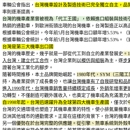
車輛公會指出，
台灣機車設計及製造技術已完全獨立自主，品
率則逐漸提高。
台灣的機車產業曾被視為「代工王國」，依賴進口組裝與技術
熱銷的通勤車，到歐洲街頭出現的台灣機車，台灣製造正以高
根據車輛公會統計，今年前5月台灣機車出口額年增5.53%。
根據車輛公會統計，今年前5月台灣機車出口額年增5.53%。
台灣是第三大機車出口國
台灣的機車歷史，幾乎就是一部從代工到自立的產業發展史
。
入台灣，建立代工合作
，台灣企業則
以模仿與組裝
為主，逐
步
證著台灣工業化的腳步。
隨著時間推移，本土品牌開始崛起。
1980年代，SYM（三
持，為產業提供了成長養分，也讓
台灣機車有了自我研發和品
進入1990年代，台灣機車銷售量持續穩定成長
，
外銷年增率更
功轉型，不僅創造可觀外匯收入，也奠定了機車成為充滿潛力
自1998年起，台灣迅速躍升為全球第四大機車生產國
，僅次於
台灣的交通環境也塑造了其機車產業的特性，使小排氣量機車
亞洲其他城市的通勤需求。正是在這樣的背景下，台灣的機車
另一個
優勢在於台灣完整的供應鏈。從引擎、煞車系統到外殼