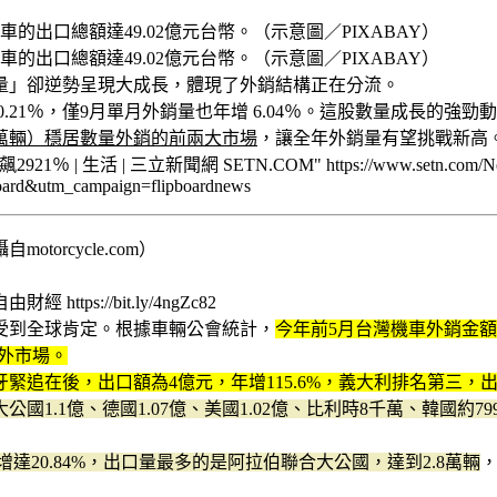
出口總額達49.02億元台幣。（示意圖／PIXABAY）
出口總額達49.02億元台幣。（示意圖／PIXABAY）
量」卻逆勢呈現大成長，體現了外銷結構正在分流。
10.21％，僅9月單月外銷量也年增 6.04％。這股數量成長
3 萬輛）穩居數量外銷的前兩大市場
，讓全年外銷量有望挑戰新高
 三立新聞網 SETN.COM" https://www.setn.com/News
ard&utm_campaign=flipboardnews
rcycle.com）
s://bit.ly/4ngZc82
受到全球肯定。根據車輛公會統計，
今年前5月台灣機車外銷金額達
海外市場。
在後，出口額為4億元，年增115.6%，義大利排名第三，出口
公國1.1億、德國1.07億、美國1.02億、比利時8千萬、韓國約79
增達20.84%，出口量最多的是阿拉伯聯合大公國，達到2.8萬輛
，