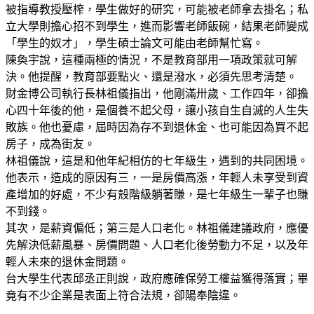
被指導教授壓榨，學生做好的研究，可能被老師拿去掛名；私
立大學則擔心招不到學生，進而影響老師飯碗，結果老師變成
「學生的奴才」，學生碩士論文可能由老師幫忙寫。
陳奐宇說，這種兩極的情況，不是教育部用一項政策就可解
決。他提醒，教育部要點火、還是潑水，必須先思考清楚。
財金博公司執行長林祖儀指出，他剛滿卅歲、工作四年，卻擔
心四十年後的他，是個養不起父母，讓小孩自生自滅的人生失
敗族。他也憂慮，屆時因為存不到退休金、也可能因為買不起
房子，成為街友。
林祖儀說，這是和他年紀相仿的七年級生，遇到的共同困境。
他表示，造成的原因有三，一是房價高漲，年輕人未享受到資
產增加的好處，不少有殼階級躺著賺，是七年級生一輩子也賺
不到錢。
其次，是薪資偏低；第三是人口老化。林祖儀建議政府，應優
先解決低薪風暴、房價問題、人口老化後勞動力不足，以及年
輕人未來的退休金問題。
台大學生代表邱丞正則說，政府應確保勞工權益獲得落實；畢
竟有不少企業是表面上符合法規，卻陽奉陰違。