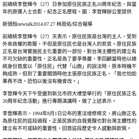
前總統李登輝今（27）日參加原住民族正名20周年紀念，與當
年的原運人士合影，紀念正名歷程。圖：李登輝辦公室提供
新頭殼newtalk2014.07.27 林雨佑/綜合報導
前總統李登輝今（27）天表示，原住民族是台灣的主人，受到
外來政權的欺壓，不但是原住民也是台灣人的悲哀。原住民族
正名是台灣實施民主化重要的一部份，對台灣主體性的建立有
不可欠缺的重要性，正名是為了要爭尊嚴，李回顧當時他以總
統身份首度以「原住民」代替「山胞」的說法時，原本時機不
夠成熟，但到了重要關頭時他主張原住民族正名，「我也怕如
果再不改，恐怕以後沒有機會改。」
李登輝今天下午受邀到新北市府大禮堂舉行的「原住民族正名
20周年紀念活動」進行專題演講時，做了上述表示。
李登輝表示，1994年8月1日公布的憲法增修條文，將山胞正名
為原住民的這段過程，正是民族的自我覺醒也對台灣主體性的
建立有不可或缺的重要性，回首這段歷史令人感動與欽佩。