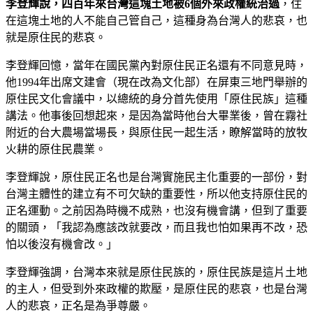
李登輝說，四百年來台灣這塊土地被6個外來政權統治過
，住
在這塊土地的人不能自己管自己，這種身為台灣人的悲哀，也
就是原住民的悲哀。
李登輝回憶，當年在國民黨內對原住民正名還有不同意見時，
他1994年出席文建會（現在改為文化部）在屏東三地門舉辦的
原住民文化會議中，以總統的身分首先使用「原住民族」這種
講法。他事後回想起來，是因為當時他台大畢業後，曾在霧社
附近的台大農場當場長，與原住民一起生活，瞭解當時的放牧
火耕的原住民農業。
李登輝說，原住民正名也是台灣實施民主化重要的一部份，對
台灣主體性的建立有不可欠缺的重要性，所以他支持原住民的
正名運動。之前因為時機不成熟，也沒有機會講，但到了重要
的關頭，「我認為應該改就要改，而且我也怕如果再不改，恐
怕以後沒有機會改。」
李登輝強調，台灣本來就是原住民族的，原住民族是這片土地
的主人，但受到外來政權的欺壓，是原住民的悲哀，也是台灣
人的悲哀，正名是為爭尊嚴。