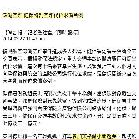
------------------------------
澎湖空難 健保將創空難代位求償首例
【聯合報╱記者詹建富╱即時報導】
2014.07.27 11:45 pm
復興航空澎湖空難事件造成多人死傷，健保署副署長蔡魯今天
晚間表示，根據健保法規定，重大交通事故的醫療費用可提出
代位求償，這次有十名乘客幸運生還，該署預計三到六個月內
向承保復興航空的產險公司進行代位求償，是健保開辦來首次
因空難而代位求償案例。
健保署財務組長洪清榮以汽機車肇事為例，當保險對象發生交
通事故，都是保險對象先就醫，等到完成治療後，健保署才向
受理汽機車強制責任保險之產物保險公司請求給付。他說，過
去三年，健保在交通事故的代位求償金額，分別是廿五億、廿
七億及三十億元。
----------------------------
英國德比郡一名年輕媽媽，打算
參加英格蘭小姐選美
，起初獲