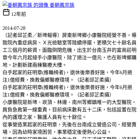
姜朝鳳宗族
12年前
2014-07-28
〔記者邱芷柔／新埤報導〕屏東新埤鄉小康醫院經營不善，導
致院內重症病房、Ｘ光檢驗室等陸續停擺，更積欠七十餘名員
工三個月的薪資，面臨倒閉危機，出生於台南玉井的富商莊明
章今年六月起接手小康醫院，除了挹注一億元，也在新埤鄉購
地，計劃新建兩棟醫療大樓。
白手起家的莊明章(推輪椅者)，退休後樂善好施，今年6月挹
注1億經費，挽救偏鄉醫療環境。（記者邱芷柔攝）
白手起家的莊明章(推輪椅者)，退休後樂善好施，今年6月挹
注1億經費，挽救偏鄉醫療環境。（記者邱芷柔攝）
小康醫院是新埤、崁頂、林邊、南州等鄉鎮唯一的大型醫院，
肩負急救第一線重責，目前病床數有五十二床，包括設置在院
內的護理之家，醫護人員有七十餘位。
從事營造業起家的莊明章，先後在台南成立營造公司、經營賣
場，因為幼時家境困苦，事業穩定後便熱心公益。