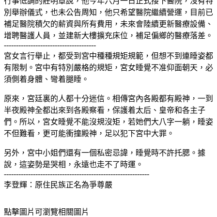
行事低調的莊明章說，他今年六月一日正式接下醫院，沒有特
別舉辦儀式，也未公告周知，他只希望醫院繼續營運，目前已
補足醫院積欠的薪資與所有費用，未來會陸續更新醫療設備、
增聘醫護人員，並建新大樓擴充床位，補足偏鄉的醫療落差。
--------------------------------------
宮女言行舉止，都受到宮中種種規矩規範，但想不到連睡姿都
有限制。宮中有特別嚴格的規矩，宮女睡覺不准仰面朝天，必
須側着身體、彎着腿睡。
原來，宮廷裏的人都十分迷信。相傳宮內各殿都有殿神，一到
半夜殿神全都出來到各殿察看，保護着太后、皇帝和各主子
們。所以，宮女睡覺不能沒規沒矩，若她們大八字一躺，睡姿
不但難看，更可能衝撞殿神，足以犯下宮中大罪。
另外，宮中小姐們還有一個私密忌諱，睡覺時不許托腮。據
說，這姿勢是哭相，永遠也走不了時運。
------------------------------------------------------------
李登輝：原住民族正名為爭尊嚴
點擊圖片可瀏覽相關圖片