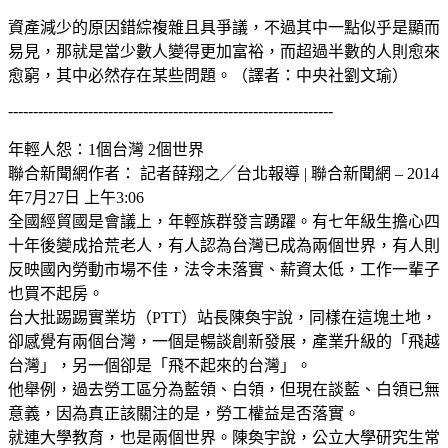
資產減少的原因錯綜複雜且具爭議，不過其中一點似乎是顯而
易見，那就是當少數人變得更加富裕，而超過半數的人則愈來
愈窮，其中必然存在某些問題。（譯者：中央社劉文瑜）
-----------------------------------------------------------------
年輕人怨：1個台灣 2個世界
聯合新聞網作者： 記者薛翔之╱台北報導 | 聯合新聞網 – 2014
年7月27日 上午3:06
全國經貿國是會議上，年輕族群發言踴躍。有七年級生擔心四
十年後變成拾荒老人，有人認為台灣已成為兩個世界，有人則
反映國內勞動市場不佳，法令未落實、薪資太低，工作一輩子
也買不起房。
台大批踢踢實業坊（PTT）站長陳奐宇說，同樣在這塊土地，
卻感覺有兩個台灣，一個是暢談創新發展，產業升級的「飛越
台灣」，另一個卻是「飛不起來的台灣」。
他舉例，過去勞工區分為藍領、白領，但現在談藍、白領已無
意義，因為真正該關注的是，勞工權益是否落實。
就連大學教育，也是兩個世界。陳奐宇說，公立大學研究生常