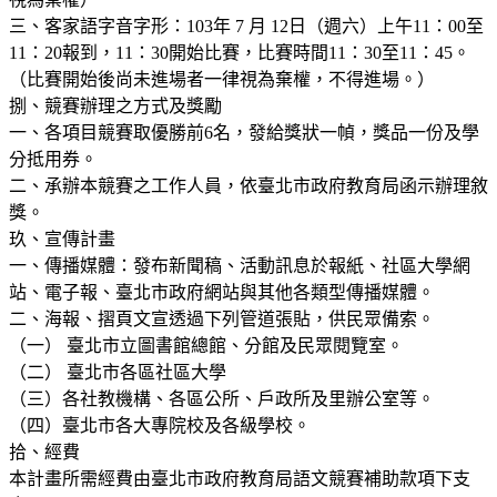
三、客家語字音字形：103年 7 月 12日（週六）上午11：00至
11：20報到，11：30開始比賽，比賽時間11：30至11：45。
（比賽開始後尚未進場者一律視為棄權，不得進場。）
捌、競賽辦理之方式及獎勵
一、各項目競賽取優勝前6名，發給獎狀一幀，獎品一份及學
分抵用券。
二、承辦本競賽之工作人員，依臺北市政府教育局函示辦理敘
獎。
玖、宣傳計畫
一、傳播媒體：發布新聞稿、活動訊息於報紙、社區大學網
站、電子報、臺北市政府網站與其他各類型傳播媒體。
二、海報、摺頁文宣透過下列管道張貼，供民眾備索。
（一） 臺北市立圖書館總館、分館及民眾閱覽室。
（二） 臺北市各區社區大學
（三）各社教機構、各區公所、戶政所及里辦公室等。
（四）臺北市各大專院校及各級學校。
拾、經費
本計畫所需經費由臺北市政府教育局語文競賽補助款項下支