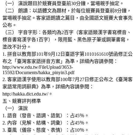
（一） 演說題目於競賽員登臺前30分鐘，當場親手抽定。
（二） 朗讀：以語體文為題材，於每位競賽員登臺前8分鐘，
當場親手抽定。客家語朗讀之篇目，由全國語文競賽大會事先
公布。
（三） 字音字形：各類均為2百字（客家語類漢字書寫標音、
標音書寫漢字各1百字），限用藍、黑色原子筆或鋼筆書寫，
塗改不計分。
1. 拼音以教育部101年9月12日臺語字第1010161610號函修正公
布之「臺灣客家語拼音方案」為準，詳細內容請參閱：
http://www.edu.tw/FileUpload/3653-
15592/Documents/hakka_pinyin3.pdf
2. 客家語漢字使用以教育部100年7月27日修正公布之《臺灣客
家語常用詞辭典》為準，詳細內容請參閱：
http://hakka.dict.edu.tw/。
五、競賽評判標準
（一） 演說
1. 語音（發音、語調、語氣）：占45％。
2. 內容（見解、結構、詞彙）：占45％。
3. 臺風（儀容、態度、表情）：占10％。