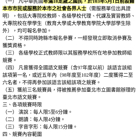
（一） 凡中華民國
年滿18足歲之國民，於103年5月1日前設籍
本市市民或服務於本市之社會各界人士
（需服務單位出具證
明），包括大專院校教師、各級學校代理、代課及實習教師、
大專院校在學學生（教育大學或大學教育學院大學部學生除
外），均可報名參加。
（二） 不得同時跨縣市報名參賽，一經發現立即取消參賽及
獲獎資格。
（三） 各級學校正式教師限以其服務學校所在地參加教師組
競賽。
（四） 凡曾獲得全國語文競賽（含97年度以前）該語言該組
該項第一名，或近五年內（98年度至102年度）二度獲得二至
六名者，不得再參加該語言該組該項之競賽。
（五）獲前三名競賽員，得被推薦參加臺北市立圖書館辦理的
臺北市語文競賽。
三、各項競賽時限
（一） 演說：每人限5至6分鐘。
（二） 朗讀：每人限4分鐘。
（三） 字音字形：每人限15分鐘。
四、競賽內容範圍