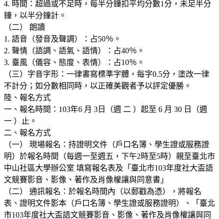
4. 時間：超過或不足時，每半分鐘扣平均分數1分，未足半分
鐘，以半分鐘計。
（二） 朗讀
1. 語音（發音及聲調）：占50％。
2. 聲情（語調、語氣、語情）：占40％。
3. 臺風（儀容、態度、表情）：占10％。
（三）字音字形：一律書寫標準字體，每字0.5分，塗改一律
不計分；如分數相同時，以正確美觀者予以評定優勝。
陸、報名方式
一、報名時間：103年6 月 3日（週 二 ）起至 6 月 30 日（週
一 ）止。
二、報名方式
（一） 現場報名：持證明文件（戶口名簿、學生證或服務證
明）於報名時間（每週一至週五，下午2時至5時）親至臺北市
中山社區大學辦公室 填寫報名表及「臺北市103年度社大盃語
文競賽影音、影像、著作及肖像權讓與同意書」
（二） 通訊報名：於報名時間內（以郵戳為憑），將報名
表、證明文件影本（戶口名簿、學生證或服務證明）、「臺北
市103年度社大盃語文競賽影音、影像、著作及肖像權讓與同