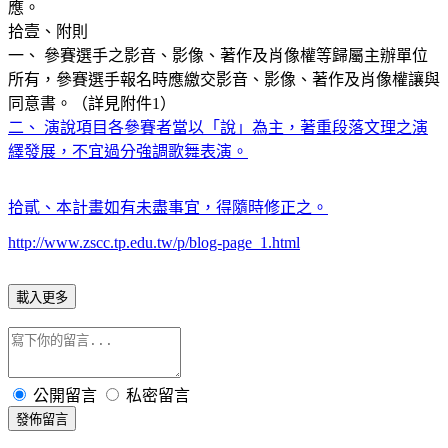
應。
拾壹、附則
一、 參賽選手之影音、影像、著作及肖像權等歸屬主辦單位
所有，參賽選手報名時應繳交影音、影像、著作及肖像權讓與
同意書。（詳見附件1）
二、 演說項目各參賽者當以「說」為主，著重段落文理之演
繹發展，不宜過分強調歌舞表演。
拾貳、本計畫如有未盡事宜，得隨時修正之。
http://www.zscc.tp.edu.tw/p/blog-page_1.html
載入更多
公開留言
私密留言
發佈留言