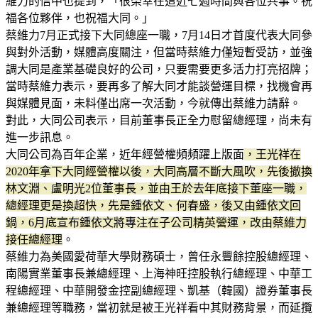
維力的信中也提到，「很榮幸在這近七週時間與各位共事。祝
福各位夥伴，也祝福大同。」
蔡維力7月正式接下大同總座一職，7月14日才首度代表大同參
與對外活動，媒體高度關注，但當時蔡維力僅短暫受訪，並強
調大同是產業基礎良好的公司，只要需要更多活力打亮招牌；
當時蔡維力表示，要再多了解大同才能談營運目標，找機會再
與媒體見面，未料僅出席一次活動，今就傳出蔡維力請辭。
對此，大同公司表示，目前董事長正全力慰留總經理，尚未有
進一步訊息。
大同公司為百年企業，近年經營權頻頻躍上版面
，王光祥在
2020年拿下大同經營權以後，大同高層不斷大風吹，先後撤換
林文淵、盧明光2位董事長，並由王於去年底接下董座一職，
總經理更是換超快，先是鍾依文、何春盛，後又由鍾依文回
鍋，6月底宣布鍾依文將專注在子公司精英營運，改由蔡維力
接任總經理
。
蔡維力為美國愛荷華大學財務碩士，曾任永豐餘控股總經理、
南陽實業董事長兼總經理、上海神旺控股執行總經理、中華工
程總經理、中華開發金控副總經理、凱基（韓國）證券董事長
兼總經理等職務，當初就是被王光祥看中其財務背景，而延攬