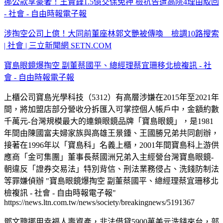
挪公款享豪奢！王貴鋒1.5億交保免押 檢抗告遭高院4理由駁回
- 社會 - 自由時報電子報
涉掏空公司上億！大同前董座林郭文艷被傳喚 檢調10路搜索
| 社會 | 三立新聞網 SETN.COM
寶島眼鏡爆掏空 副董蔡國平、總經理蔡宜珊移北檢複訊 - 社
會 - 自由時報電子報
上櫃公司寶島光學科技（5312）有高層涉嫌在2015年至2021年
間，將加盟店部分營收分拆匯入可掌控個人帳戶中，金額約數
千萬元-台灣規模最大的連鎖眼鏡品牌「寶島眼鏡」，是1981
年間由陳國富夫婦家族與高雄王景鍾、王國勝兄弟共同創辦，
接著在1996年以「寶島科」名義上櫃，2001年間寶島科上游供
應商「金可集團」董事長蔡國洲兄弟入主經營台灣寶島眼鏡-
朝違反「證券交易法」特別背信、刑法業務侵占、洗錢防制法
等罪嫌偵辦 "寶島眼鏡爆掏空 副董蔡國平、總經理蔡宜珊移北
檢複訊 - 社會 - 自由時報電子報"
https://news.ltn.com.tw/news/society/breakingnews/5191367
鄧文聰挪用幸福人壽資產，非法借貸5900萬美元洗錢來台，部