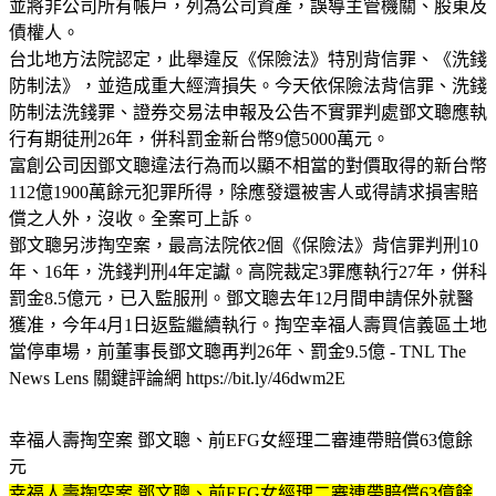
並將非公司所有帳戶，列為公司資產，誤導主管機關、股東及
債權人。
台北地方法院認定，此舉違反《保險法》特別背信罪、《洗錢
防制法》，並造成重大經濟損失。今天依保險法背信罪、洗錢
防制法洗錢罪、證券交易法申報及公告不實罪判處鄧文聰應執
行有期徒刑26年，併科罰金新台幣9億5000萬元。
富創公司因鄧文聰違法行為而以顯不相當的對價取得的新台幣
112億1900萬餘元犯罪所得，除應發還被害人或得請求損害賠
償之人外，沒收。全案可上訴。
鄧文聰另涉掏空案，最高法院依2個《保險法》背信罪判刑10
年、16年，洗錢判刑4年定讞。高院裁定3罪應執行27年，併科
罰金8.5億元，已入監服刑。鄧文聰去年12月間申請保外就醫
獲准，今年4月1日返監繼續執行。掏空幸福人壽買信義區土地
當停車場，前董事長鄧文聰再判26年、罰金9.5億 - TNL The
News Lens 關鍵評論網 https://bit.ly/46dwm2E
幸福人壽掏空案 鄧文聰、前EFG女經理二審連帶賠償63億餘
元
幸福人壽掏空案 鄧文聰、前EFG女經理二審連帶賠償63億餘