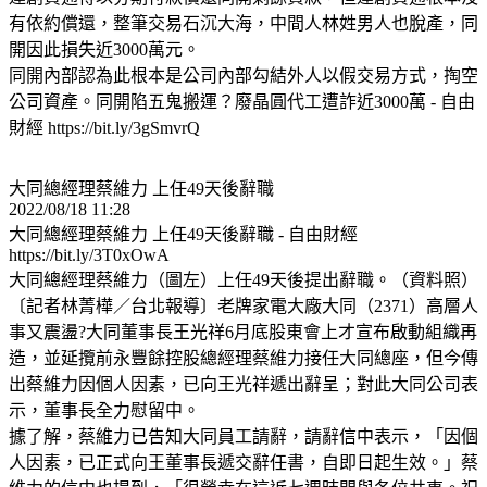
有依約償還，整筆交易石沉大海，中間人林姓男人也脫產，同
開因此損失近3000萬元。
同開內部認為此根本是公司內部勾結外人以假交易方式，掏空
公司資產。同開陷五鬼搬運？廢晶圓代工遭詐近3000萬 - 自由
財經 https://bit.ly/3gSmvrQ
大同總經理蔡維力 上任49天後辭職
2022/08/18 11:28
大同總經理蔡維力 上任49天後辭職 - 自由財經
https://bit.ly/3T0xOwA
大同總經理蔡維力（圖左）上任49天後提出辭職。（資料照）
〔記者林菁樺／台北報導〕老牌家電大廠大同（2371）高層人
事又震盪?大同董事長王光祥6月底股東會上才宣布啟動組織再
造，並延攬前永豐餘控股總經理蔡維力接任大同總座，但今傳
出蔡維力因個人因素，已向王光祥遞出辭呈；對此大同公司表
示，董事長全力慰留中。
據了解，蔡維力已告知大同員工請辭，請辭信中表示，「因個
人因素，已正式向王董事長遞交辭任書，自即日起生效。」蔡