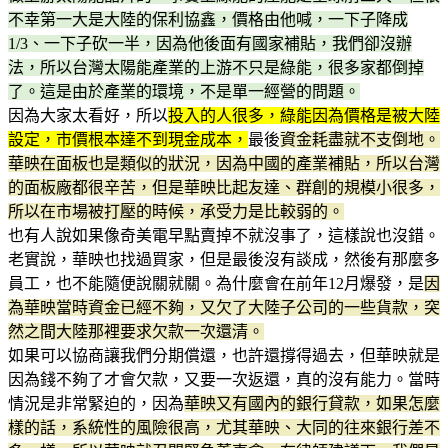
不幸第一大是大陸的保利協鑫，價格由他喊，一下子降成
1/3、一下子砍一半，因為他後面有國家補貼，我們卻沒辦
法，所以台灣太陽能產業的上游不只是綠能，很多家都倒掉
了。這是由於產業的環境，不是單一經營的問題。
因為大家太看好，所以
投入的人很多，綠能因為價格是被大陸
設定，市價根本達不到現金成本，
最後
資金耗盡就不支倒地。
華映在面板也是類似的狀況，因為中國的產業補貼，所以台灣
的面板廠都很辛苦，但是華映比起友達、群創的規模小很多，
所以在市場被打壓的時候，承受力是比較弱的。
也有人說如果像奇美電早點賣掉不就沒事了，這樣說也沒錯。
老實說，華映也找過買家，但是最後沒有談成，然後有那麼多
員工，也不能隨便說關就關。為什麼會在前年12月爆發，是
因
為華映當時資金已經不夠，又欠了大陸子公司的一些貨款，突
然之間大陸那裡要求欠款一次還清。
如果可以協商讓我們分期償還，也許還撐得過去，但華映就是
因為錢不夠了才會欠款，又要一次返還，真的沒有能力。當時
情況是非常緊迫的，因為
華映又有國內的銀行貸款，如果怎麼
樣的話，系統性的風險很高，尤其華映、大同的往來銀行差不