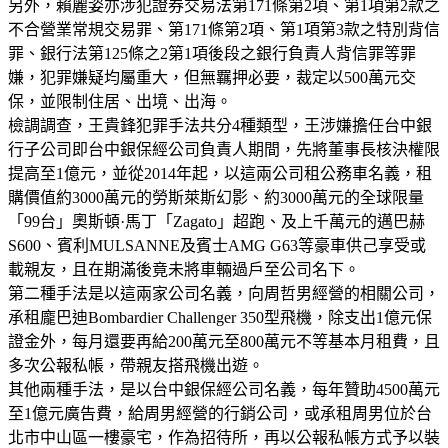
另外，賴麗姿亦涉犯證券交易法第171條第2項、第1項第2款之
不合營業常規交易罪、第171條第2項、第1項第3款之特別背信
罪、銀行法第125條之2第1項後段之銀行負責人背信罪等罪
嫌，犯罪嫌疑均屬重大，但無羈押必要，裁定以500萬元交
保，並限制住居、出境、出海。
檢調調查，王貴鋒犯罪手法共分4種類型，王涉嫌擔任台中銀
行子公司即台中銀保經公司負責人期間，先將董事長核決權限
提高至1億元，並從2014年起，以這兩公司租公務車名義，租
購價值約3000萬元的勞斯萊斯幻影、約3000萬元的全球限量
「99台」奧斯頓·馬丁「Zagato」超跑、及上千萬元的邁巴赫
S600、賓利MULSANNE及賓士AMG G63等豪車供己享受或
載親友，且在期滿後竟未將車輛過戶至公司名下。
第二種手法是以這兩家公司名義，向周哲男經營的相關公司，
承租龐巴迪Bombardier Challenger 350型飛機，除支出1億元保
證金外，每月還要再給200萬元至800萬元不等基本月租費，且
多次公報私帳，帶親友搭飛機出遊。
其他兩種手法，是以台中銀保經公司名義，每年贊助4500萬元
至1億元廣告費，給周男經營的行銷公司，或承租周男位於台
北市中山區一樓豪宅，作為招待所，再以公報私帳方式予以裝