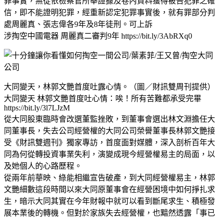
罪事實，無從依檢察官所舉證據及卷內資料獲得被告犯罪之確
信，即不能證明犯罪，經重新認定犯罪事實後，就有罪部分判
處周麗真、張志偉各9年及8年徒刑。可上訴
涉掏空中國電器 周麗真二審判9年 https://bit.ly/3AbRXq0
大同變天，林郭文艷首度吐露心情。（圖／財訊雙周刊提供）
大同變天 林郭文艷首度吐心情：唉！所有苦難都承受完畢
https://bit.ly/3l7LJzM
從大同股東臨時會改選董監挫敗，到董事會選出林文淵擔任大
同董事長，失去公司經營權的大同公司榮譽董事長林郭文艷接
受《財訊雙週刊》獨家專訪，首度面對媒體，深入剖析百年大
同為何從轉投資事業失利，演變成現今經營權易主的局面，以
及她個人的心路歷程。
從兩年前華映、綠能相繼宣告破產，到大同經營權易主，林郭
文艷細數這段時間以來大同原董事會在經營困境中如何掙扎求
生，暗示大同其實在今年財報中就可以看到斷尾求生、積極發
展本業後的轉機。但對於家族失去經營權，也黯然透露「事已