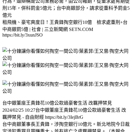
行為，還辯稱是公司業務必需，由公司報銷，從重求處有期徒
刑15年，併科罰金5億元；台中商銀部分，請求從重科予罰金5
億元
租飛機、豪宅爽度日！王貴鋒掏空銀行10億 檢求處重刑+台
中商銀罰5億 | 社會 | 三立新聞網 SETN.COM
https://bit.ly/3xunJSO
台中銀董座王貴鋒花10億公款過豪奢生活 改羈押禁見
2024/02/25 10:27台中銀董座王貴鋒花10億公款過豪奢生活 改
羈押禁見 - 自由財經 https://bit.ly/3IejBrG
台中商銀董事長王貴鋒，涉掏空銀行10億元。新北地院今日裁
定涉犯重罪且罪嫌重大、並有逃亡之虞羈押禁見。（本報合