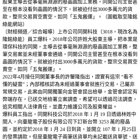
股果主導去從事毫無淵源的廢晶圓加工業務，同開公司主管甚
至在根本沒看到晶圓的情況下，就被迫付出3000多萬元的貨
款，整宗交易買空賣空，如同「五鬼搬運」。（圖截取至隆銘
綠能網站）
〔財經頻道／綜合報導〕上市公司同開科技（3018，現改名為
隆銘綠能）員工爆料，2018年公司許姓大股東主導，把本業是
環保科技的同開，主導去從事毫無淵源的廢晶圓加工業務，整
筆交易案並未經董事會通過，同開公司主管甚至在根本沒看到
晶圓的情況下，就被迫付出3000多萬元的貨款，整宗交易買空
賣空，如同「五鬼搬運」。
2022年4月接任同開董事長的許鑒隆指出，證實有這宗 “看不
懂的疑雲”；內部稽核認為未經過董事會就進行交易，己屬非
常規交易，此案由同開獨董向金管會提出檢舉，金管會認定有
弊端存在，已送交地檢署立案調查，希望可以透過司法調查，
追究相關人法律責任，並盡力維護公司及股東權益。
爆料員工指出，同開科技公司於2018 年 1 月 19 日透過林姓中
間人，向臺龍電子股份有限公司下訂新台幣 3253 萬的廢晶
圓，並約定於2018 年 1 月 24 日到貨，並開立 107 年 1 月25日
的發票請款。但是臺龍電子兩筆送貨單均未記載送貨單號、送