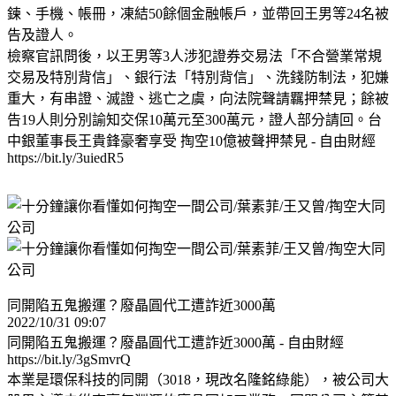
鍊、手機、帳冊，凍結50餘個金融帳戶，並帶回王男等24名被
告及證人。
檢察官訊問後，以王男等3人涉犯證券交易法「不合營業常規
交易及特別背信」、銀行法「特別背信」、洗錢防制法，犯嫌
重大，有串證、滅證、逃亡之虞，向法院聲請羈押禁見；餘被
告19人則分別諭知交保10萬元至300萬元，證人部分請回。台
中銀董事長王貴鋒豪奢享受 掏空10億被聲押禁見 - 自由財經
https://bit.ly/3uiedR5
同開陷五鬼搬運？廢晶圓代工遭詐近3000萬
2022/10/31 09:07
同開陷五鬼搬運？廢晶圓代工遭詐近3000萬 - 自由財經
https://bit.ly/3gSmvrQ
本業是環保科技的同開（3018，現改名隆銘綠能），被公司大