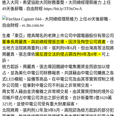
進入大同，希望協助大同財務重整。大同總經理蔡維力 上任
49天後辭職 - 自由財經 https://bit.ly/3T0xOwA
生產「東亞」燈具聞名的老牌上市公司中國電器股份有限公司
董事長周麗真，與前總經理張志偉，因涉及掏空公司資產
，台
北地方法院將周重判12年，張判刑9年6月，但台灣高等法院將
周麗真、張志偉依
違反證交法的侵占罪改判9年及8年。
可上
訴。
檢方起訴，周麗真、張志偉因覬覦中電集團資金而欲加以侵
占，並為美化中電公司財務報表，共謀藉由中電公司購進之各
式LED模組、設備等商品，在中電公司及由其等實質控制之境
外公司間，從事對中電公司不利益之非常規交易。
周女等人藉由金流複雜之非常規交易，由其實質控制的境外公
司帳戶侵占中電公司流出之部分資金，合計新臺幣1億1629萬
325元，並使中電公司受有重大財產損害。
北院將周、張判刑12年及9年6月，高院認為檢方起訴的部分犯