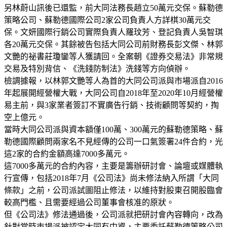
另林蔚山訊後已還監，前大同法務長趙立50萬元交保。蘇勒德
策略公司、蘇勒德國際公司2家公司負責人方詳棋30萬元交
保。文妍國際行銷公司實際負責人羅玟芳、登記負責人吳智琪
各20萬元交保。其餘被告包括大同公司前財務長彭文傑、林郭
文艷的祕書莊瓊鑾等人獲請回。全案朝《證券交易法》非常規
交易及特別背信、《洗錢防制法》洗錢等方向偵辦。
檢調據報，以林郭文艷等人為首的大同公司派與市場派自2016
年起展開經營權大戰，大同公司自2018年至2020年10月經營權
易主前，與3家業者簽訂不實廣告行銷、技術顧問等契約，掏
空上億元。
當時大同公司派與資本額僅100萬、300萬元的蘇勒德策略、蘇
勒德國際顧問兩家名不見經傳的公司一口氣簽署24件合約，光
這2家的合約金額高達7000多萬元。
這7000多萬元的合約內容，主要是籌辦研討會、論壇或媒體執
行宣傳，包括2018年7月《公司法》尚未修法納入所謂「大同
條款」之前，公司派試圖阻止修法，以維持對股東召開股臨會
較高門檻、且需要經過公司董事會核准的原狀。
但《公司法》修法通過後，公司派就把研討會內容轉向，改為
針對當時市場派被認定大同有中資，主要委託蘇勒德策略公司