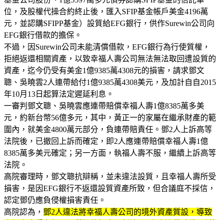
位，及股權代操合約終止後，匯入SFIP基金帳戶美金4196萬
元，並認購SFIPP基金）設質給EFG銀行，供作Surewin公司向
EFG銀行借款的擔保。
不過，因Surewin公司未能清償借款，EFG銀行為行使質權，
拒絕返還相關資產，以致幸福人壽公司無法無法取回遭設質的
資產，迄今仍受有美金1億9385萬4308元的損害，請求鄧文
聰、吳曉雲2人連帶給付1億9385萬4308美元，及加計自自2015
年10月13日起算法定遲延利息。
一審判鄧文聰、吳曉雲應連帶賠償幸福人壽1億8385萬多美
元，約新台幣56億多元，其中，黃正一的家屬在繼承財產的範
圍內，就美金4800萬元部分，負連帶賠責任。鄧2人上訴高等
法院後，已撤回上訴而確定，即2人應連帶賠償幸福人壽1億
8385萬多美元確定；另一方面，執福人壽不服，繼續上訴高等
法院。
高院審理時，鄧文聰抗辯稱，並未違法設質，且幸福人壽所受
損害，是因EFG銀行不返還設質資產所致，但合議庭不採信，
認定鄧仍應負侵權損害責任。
高院認為，
鄧2人違法將幸福人壽公司的境外資產質設，導致