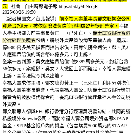
元
- 社會 - 自由時報電子報 https://bit.ly/4lNcojR
2025/08/26 19:50
〔記者楊國文／台北報導〕
前幸福人壽董事長鄧文聰掏空公司
資產127億元，被依保險法背信等罪判處27年徒刑確定，
幸福
人壽主張鄧與前董事長黃正一（已死亡）、
瑞士EFG銀行香港
分行經理吳曉雲
勾結，將境外資產質設淘空幸福人壽，造成1
億9385萬多美元損害而提告求償，高等法院今判決，鄧、吳2
人應連帶賠償約新台幣63億多元；可上訴。
全案一審判鄧、吳女應連帶賠償1億8385萬多美元，約新台幣
56億多元，案經鄧、吳女２人撤回上訴而確定，幸福人壽繼續
上訴，高等法院今判決出爐。
幸福人壽求償主張，鄧文聰與黃正一（已死亡）利用分別擔任
幸福人壽董事長機會，代表幸福人壽公司與瑞士EFG銀行簽訂
保管合約及股權代操合約，委託EFG銀行管理幸福人壽公司境
外資產。
鄧文聰等人卻與EFG銀行香港分行經理吳曉雲勾結，共同商議
私設境外Surewin公司，而將幸福人壽公司境外資產即STAAP
基金、SFIP基金帳戶內的資產（包含購買5000萬元的STAAP
基金公司股份、1億5597萬多元債券認購SFIP基金的信託單