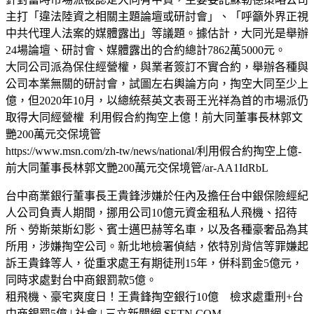
主打「違法陸資之相關主題論壇或研討會」、「呼籲外界正視
中共代理人法案的媒體露出」等議題。據估計，大同光是舉辦
24場論壇、研討會、媒體露出的合約總計7862萬5000元。
大同公司派為保住經營權，與業者簽訂不實合約，舉辦各種與
公司本業無關的研討會，試圖左右輿論方向，掏空大同至少上
億，但2020年10月，以總統蔡英文表哥王光祥為首的市場派仍
取得大同經營權 利用假合約掏空上億！前大同董事長林郭文
艷200萬元交保境管
https://www.msn.com/zh-tw/news/national/利用假合約掏空上億-
前大同董事長林郭文艷200萬元交保境管/ar-AA1IdRbL
台中商業銀行董事長王貴鋒涉嫌於任內及擔任台中銀保險經紀
人公司負責人期間，挪用公司10億元資金租私人飛機、招待
所、勞斯萊斯幻影、賓士邁巴赫等名車，以及各種豪奢品為其
所用，涉嫌掏空公司。新北地檢署偵結，依特別背信等罪嫌起
訴王貴鋒等人，從重求處王有期徒刑15年，併科罰金5億元，
同時求處對台中商銀罰款5億。
租飛機、豪宅爽度日！王貴鋒掏空銀行10億 檢求處重刑+台
中商銀罰5億 | 社會 | 三立新聞網 SETN.COM