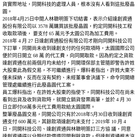
貨實際地址，同開科技的處理人員，根本沒有人看到這批廢晶
圓。
2018年4月25日中間人林聰明簽下切結書，表示介紹達創資通
股份有限公司以 3578 萬購買該批廢晶圓，約定同開科技工程
收取款項後， 要支付 65 萬元予太圓公司為加工費用。
2018年 4 月 27 日達創資通股份有限公司才剛向同開科技公司
下訂單，同開尚未收到達創支付的任何款項時，太圓國際公司
便於同日開立 68 萬 的代工費，向同開取款。因為約定之貨款
達創資通在前兩個月均未給付，同開環保部主管隨即警告許姓
大股東此為假交易，不可繼續進行。爆料者指出，許姓大東不
僅未採納，反而在沒有契約、未經董事會決議下，命令同開總
管理處繼續進行此廢晶圓代工案。
員工爆料指出，在許姓大股東的指使下，同開科技公司在尚未
看到出貨及收到貨款時，就開立銷貨發票兩筆，並於 4 月 30
日立即付68萬多元代工費用款給太圓國際。
整筆廢晶圓交易，同開公司只有於2018年5月30日收到達創資
通支付 600 萬元，其餘款項達創均未支付；2019年 10 月 4
日，同開科技公司、達創資通與林聰明簽訂三方協 議，同意
達創資通得以分期付款償還同開剩餘貨款，但達創資通根本沒