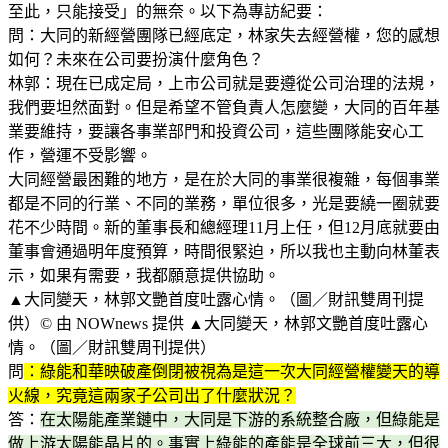
至此，只能接受」的無奈。以下為專訪紀要：
問：大同的新經營團隊已經底定，林家失去經營權，您的感想
如何？未來在公司要扮演什麼角色？
林郭：現在已成定局，上市公司就是要遵從公司治理的法規，
我們要坦然面對。但是希望不管負責人怎麼變，大同的百年基
業要維持，要讓各事業部門和投資公司，這些團隊能安心工
作，營運不受影響。
大同經營最困難的地方，是在於大同的事業很複雜，每個事業
都是不同的行業、不同的業務，單位很多，光是要繞一圈就要
花不少時間。新的董事長和總經理11月上任，但12月底就要由
董事會通過明年度預算，時間很緊迫，所以我也主動向林董表
示，如果有需要，我都願意提供協助。
▲大同變天，林郭文艷首度吐露心情。（圖／財訊雙周刊提
供）© 由 NOWnews 提供 ▲大同變天，林郭文艷首度吐露心
情。（圖／財訊雙周刊提供）
問
：綠能和華映破產倒閉被視為是這一次大同經營權變天的導
火線，究竟這兩家子公司出了什麼狀況？
答：
在太陽能產業鏈中，大同是下游的系統整合廠，但綠能是
做上游太陽能晶片的。事實上綠能的產能是全球前三大，但很