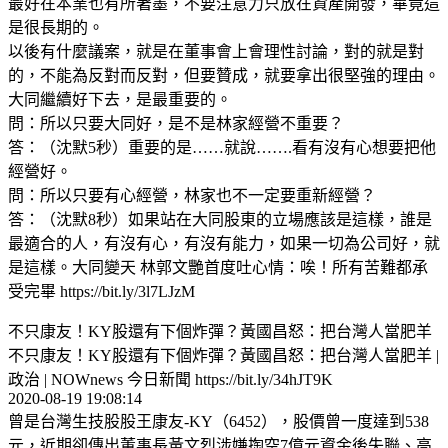
最好在本業也有所著墨，不要注意力只放在資產開發，畢竟這
是很長期的。
以後有什麼議案，就是在董事會上會理性討論，對的就是對
的，不能為反對而反對，但要贊成，就要拿出很堅強的理由。
大同繼續好下去，是最重要的。
問：所以只要大同好，是不是林家經營不重要？
答：（沈默5秒）重要的是……就說…….看有沒有心想要把他
經營好。
問：所以只要有心經營，林家也不一定要重新經營？
答：（沈默8秒）如果站在大同股東的立場應該是這樣，誰是
最適合的人，有沒有心，有沒有能力，如果一切為公司好，就
是這樣。大同變天 林郭文艷首度吐心情：唉！所有苦難都承
受完畢 https://bit.ly/3l7LJzM
不只康友！KY股還有下個炸彈？黃國昌怒：把台灣人當肥羊
不只康友！KY股還有下個炸彈？黃國昌怒：把台灣人當肥羊 |
政治 | NOWnews 今日新聞 https://bit.ly/34hJT9K
2020-08-19 19:08:14
曾是台灣生技股股王康友-KY（6452），股價曾一度達到538
元，近期卻傳出董事長黃文烈涉嫌掏空7億元資金後失聯、高