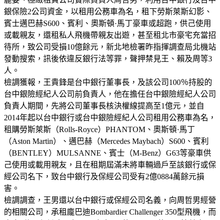
銀保險2公司資金，以租用公務車為名，租下勞斯萊斯幻影、
賓士邁巴赫S600、賓利、奧斯頓·馬丁豪車或超跑，供己使用
或載親友，還租私人飛機帶親友出遊，甚至租北市豪宅充當招
待所，致公司受損10億餘元，新北地檢署昨指揮調查局北機站
發動搜索，訊後依違反銀行法等罪，聲押禁見王、賴及周等3
人。
檢調獲報，王貴鋒是台中銀行董事長，及該公司100％持股的
台中銀險經紀人公司前負責人，他在擔任台中銀險經紀人公司
負責人期間，先將公司董事長核決權線提高至1億元，並自
2014年起以台中銀行或台中銀險經紀人公司租用公務車為名，
租購勞斯萊斯（Rolls-Royce）PHANTOM、奧斯頓·馬丁
（Aston Martin）、邁巴赫（Mercedes Maybach）S600、賓利
（BENTLEY）MULSANNE、賓士（M-Benz）G63等豪車供
己使用或載用親友，且在租期屆滿未將車輛過戶至該銀行或保
經公司名下，致台中銀行及保經公司受有2億0884萬餘元損
害。
檢調調查，王男還以台中銀行或保經公司名義，向周哲男經營
的相關公司，承租龐巴迪Bombardier Challenger 350型飛機，而