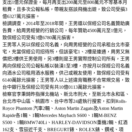
支出1億元保證金，每月再支出200萬元至800萬元不等基本月
租費，且多次公報私帳，帶親友搭該飛機出遊，致公司受損3
億6327萬元損害。
檢調調查，2014年至2018年間，王男還以保經公司名義贊助廣
告費，給周男經營的行銷公司，每年贊助4500萬元至1億元，
致保經公司受有3億6780萬元損害。
王男等人另以保經公司名義，向周男經營的公司承租台北市豪
宅，充當保經公司招待所，但該豪宅1、2樓是連通，周男又無
償把2樓供王男使用，另3樓則是王男實際控制公司所有，王男
再向保經公司公報私帳以裝潢1至3樓，亦按月以保經公司名義
向酒水公司租用酒水服務，供己或親友使用，致保經公司受有
6140萬餘元損害；王男等人以上述違背職務不合常規交易，致
台中銀行及保經公司受有共10億0113萬餘元損害。
檢察官李秉錡昨指揮北機站、新北市刑大，至新北市永和區、
台北市中山區、桃園市、台中市等24處執行搜索，扣到Rolls-
Royce Phantom 汽車2輛、Aston Martin Zagato及Aston Martin
Rapide各1輛、1輛Mercedes Maybach S600、1輛M-BENZ
S500、1輛BMW740Li、HARLEY-DAVIDSON重機2輛、紅酒
162支、雪茄近千支、BREGURT錶、ROLEX錶、鑽戒、項