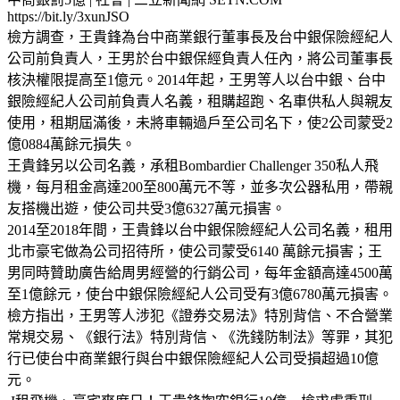
https://bit.ly/3xunJSO
檢方調查，王貴鋒為台中商業銀行董事長及台中銀保險經紀人
公司前負責人，王男於台中銀保經負責人任內，將公司董事長
核決權限提高至1億元。2014年起，王男等人以台中銀、台中
銀險經紀人公司前負責人名義，租購超跑、名車供私人與親友
使用，租期屆滿後，未將車輛過戶至公司名下，使2公司蒙受2
億0884萬餘元損失。
王貴鋒另以公司名義，承租Bombardier Challenger 350私人飛
機，每月租金高達200至800萬元不等，並多次公器私用，帶親
友搭機出遊，使公司共受3億6327萬元損害。
2014至2018年間，王貴鋒以台中銀保險經紀人公司名義，租用
北市豪宅做為公司招待所，使公司蒙受6140 萬餘元損害；王
男同時贊助廣告給周男經營的行銷公司，每年金額高達4500萬
至1億餘元，使台中銀保險經紀人公司受有3億6780萬元損害。
檢方指出，王男等人涉犯《證券交易法》特別背信、不合營業
常規交易、《銀行法》特別背信、《洗錢防制法》等罪，其犯
行已使台中商業銀行與台中銀保險經紀人公司受損超過10億
元。