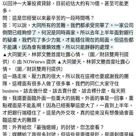
以回沖一大筆投資貸餘，目前初估大約有70億，甚至可能更
多。
問：這是您經營以來最辛苦的一段時間嗎？
答：可以說，
大同所有的苦難，我們都承受完畢了。一家公司
倒閉已經夠慘了，何況是同時兩家。所以去年上半年面對銀行
的疑慮，我們花了多少力氣，才能穩住現在的局面。但這些都
不能講，因為會有連鎖效應，所以只能靜靜的處理。
▲大同變天，林郭文艷首度吐露心情。（圖／財訊雙周刊提
供）© 由 NOWnews 提供 ▲大同變天，林郭文艷首度吐露心
情。（圖／財訊雙周刊提供）
這一路走來，壓力真的很大。所以我在這裡也要感謝我的團
隊，這裡面有很多人做了很多事，我們的同仁大家守住
business，該去做什麼、該去賣什麼、該去標什麼，每天照
做，我還要面臨外面一些重大的挑戰。外面的事是一回事，重
點裡面是不能亂啊！因為已經衝擊這麼大了，一直到上半年，
才把銀行端穩住了。這是內外交攻，真的從來沒有想像過會面
臨這麼大的難題。
問：外界給您「最強媳婦」的封號，您怎麼看？
答：媒體給了我很多封號，但這些是褒還是貶，是諷刺還是稱