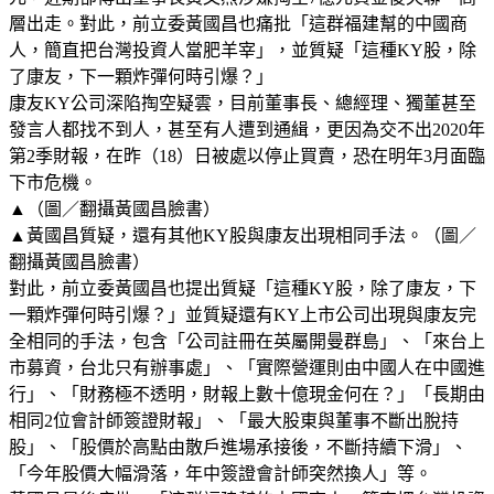
層出走。對此，前立委黃國昌也痛批「這群福建幫的中國商
人，簡直把台灣投資人當肥羊宰」，並質疑「這種KY股，除
了康友，下一顆炸彈何時引爆？」
康友KY公司深陷掏空疑雲，目前董事長、總經理、獨董甚至
發言人都找不到人，甚至有人遭到通緝，更因為交不出2020年
第2季財報，在昨（18）日被處以停止買賣，恐在明年3月面臨
下市危機。
▲（圖／翻攝黃國昌臉書）
▲黃國昌質疑，還有其他KY股與康友出現相同手法。（圖／
翻攝黃國昌臉書）
對此，前立委黃國昌也提出質疑「這種KY股，除了康友，下
一顆炸彈何時引爆？」並質疑還有KY上市公司出現與康友完
全相同的手法，包含「公司註冊在英屬開曼群島」、「來台上
市募資，台北只有辦事處」、「實際營運則由中國人在中國進
行」、「財務極不透明，財報上數十億現金何在？」「長期由
相同2位會計師簽證財報」、「最大股東與董事不斷出脫持
股」、「股價於高點由散戶進場承接後，不斷持續下滑」、
「今年股價大幅滑落，年中簽證會計師突然換人」等。