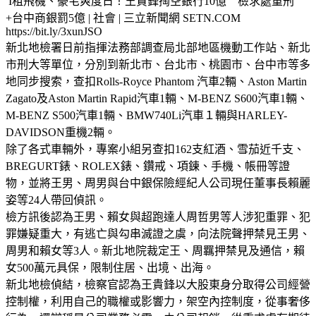
I租飛機、豪宅爽度日！王貴鋒掏空銀行10億 檢求處重刑
+台中商銀罰5億 | 社會 | 三立新聞網 SETN.COM
https://bit.ly/3xunJSO
新北地檢署日前指揮法務部調查局北部地區機動工作站、新北
市刑大等單位，分別到新北市、台北市、桃園市、台中市等多
地同步搜索，查扣Rolls-Royce Phantom 汽車2輛、Aston Martin
Zagato及Aston Martin Rapid汽車1輛、M-BENZ S600汽車1輛、
M-BENZ S500汽車1輛、BMW740Li汽車１輛與HARLEY-
DAVIDSON重機2輛。
除了各式車輛外，專案小組另查扣162支紅酒、雪茄近千支、
BREGURT錶、ROLEX錶、鑽戒、項鍊、手機、帳冊等證
物，並將王男、周男與台中銀保險經紀人公司現任董事長賴麗
姿等24人帶回偵訊。
檢方訊後認為王男、賴女與超跑達人周哲男等人涉犯重罪、犯
罪嫌疑重大，有逃亡與勾串滅證之虞，向法院聲押禁見王男、
周男和賴女等3人。新北地院裁定王、周羈押禁見及通信，賴
女500萬元具保，限制住居、出境、出海。
新北地檢偵結，檢察官認為王貴鋒以大股東身分取得公司經營
控制權，利用自己的職權或影響力，架空內控制度，從事奢侈