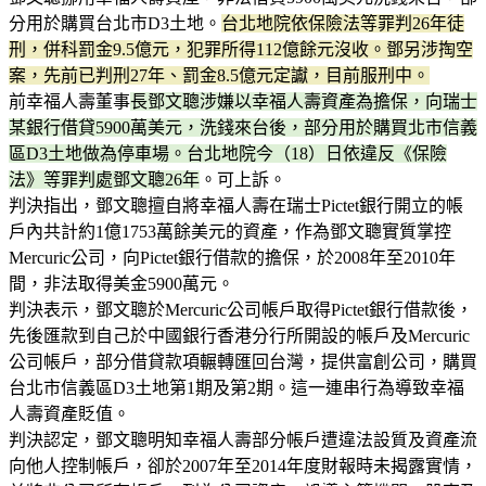
分用於購買台北市D3土地。
台北地院依保險法等罪判26年徒
刑，併科罰金9.5億元，犯罪所得112億餘元沒收。鄧另涉掏空
案，先前已判刑27年、罰金8.5億元定讞，目前服刑中。
前幸福人壽董事
長鄧文聰涉嫌以幸福人壽資產為擔保，向瑞士
某銀行借貸5900萬美元，洗錢來台後，部分用於購買北市信義
區D3土地做為停車場。台北地院今（18）日依違反《保險
法》等罪判處鄧文聰26年
。可上訴。
判決指出，鄧文聰擅自將幸福人壽在瑞士Pictet銀行開立的帳
戶內共計約1億1753萬餘美元的資產，作為鄧文聰實質掌控
Mercuric公司，向Pictet銀行借款的擔保，於2008年至2010年
間，非法取得美金5900萬元。
判決表示，鄧文聰於Mercuric公司帳戶取得Pictet銀行借款後，
先後匯款到自己於中國銀行香港分行所開設的帳戶及Mercuric
公司帳戶，部分借貸款項輾轉匯回台灣，提供富創公司，購買
台北市信義區D3土地第1期及第2期。這一連串行為導致幸福
人壽資產貶值。
判決認定，鄧文聰明知幸福人壽部分帳戶遭違法設質及資產流
向他人控制帳戶，卻於2007年至2014年度財報時未揭露實情，