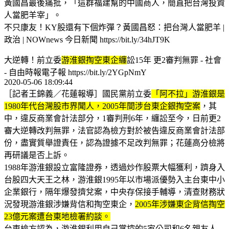
黃國昌最後痛批，「這群福建幫的中國商人，簡直把台灣投資
人當肥羊宰」。
不只康友！KY股還有下個炸彈？黃國昌怒：把台灣人當肥羊 |
政治 | NOWnews 今日新聞 https://bit.ly/34hJT9K
大逆轉！前立委
游淮銀掏空東企纏
訟15年 更2審判無罪 - 社會
- 自由時報電子報 https://bit.ly/2YGpNmY
2020-05-06 18:09:44
［記者王錦義／花蓮報導］國民黨前立委
「阿不拉」游淮銀是
1980年代台灣股市界聞人，2005年間涉台東企銀掏空案
，其
中，違反商業會計法部分，1審判刑6年，纏訟至今，日前更2
審大逆轉改判無罪，法官認為檢方對於被告違反商業會計法部
份，盡實質舉證責任，認為證據不足改判無罪；花蓮高分檢將
再研議是否上訴。
1988年游淮銀設立富隆證券，透過炒作股票大幅獲利，躋身入
台股四大天王之林，游淮銀1995年以市場派優勢入主台東中小
企業銀行，隔年爆發擠兌案，中央存保接手輔導，清查財務狀
況發現游淮銀涉嫌背信和掏空東企，
2005年涉嫌東企背信掏空
23億元案遭台東地檢署約談。
台東檢方認為，游淮銀利用自己掌控的5家公司和6名親友人