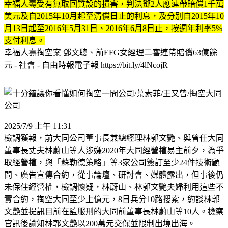
幸福人壽受有無取回質設的損害，判決鄧2人應連帶賠償1千萬
美元及自2015年10月起至清償日止的利息，及分別自2015年10
月13日起至2016年5月31日、2016年6月8日止，按週年利率5%
支付利息。
幸福人壽掏空案 鄧文聰、前EFG女經理二審連帶賠償63億餘
元 - 社會 - 自由時報電子報 https://bit.ly/4lNcojR
2025/7/9 上午 11:31
檢調獲報，前大同公司董事長兼總經理林郭文艷、與曾任大同
董事長丈夫林蔚山等人涉嫌2020年大同經營權易主前夕，為爭
取經營權，與「蘇勒德策略」等3家公司簽訂至少24件技術顧
問、廣告宣傳合約，從事論壇、研討會、媒體露出，但事後仍
未保住經營權，檢調懷疑，林蔚山、林郭文艷夫婦利用這些不
實合約，掏空大同至少上億元，8日兵分10路搜索，約談林郭
文艷並提訊目前在監服刑的大同前董事長林蔚山等10人。檢察
官訊後諭知林郭文艷以200萬元交保並限制出境出海。