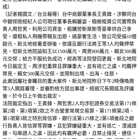
成）
〔記者楊國文／台北報導〕台中商銀董事長王貴鋒，涉夥同台
中銀保險經紀人公司現任董事長賴麗姿、極緻租賃公司實際負
責人周哲男，利用公司資金，租購勞斯萊斯等豪車供自己享
受，還租私人飛機帶親友出遊，過豪奢生活，致公司受損10億
餘元，新北地檢署查辦後，依違反銀行法將王等3人均聲押禁
見，但新北地院諭知王以1500萬元、周男800萬元、賴女300萬
元交保；檢方不服抗告成功，經高等法院發回更裁，新北地院
今日裁定王、周涉犯重罪且罪嫌重大、並有逃亡之虞，均羈押
禁見，賴女500萬元交保，並限制出境、出海、住居。
此案因屬社會矚目的重大案件，新北地院昨日下午2時傳喚周
等3人開庭審理，並審酌檢方提出事證，經過冗長開庭及評議
後，於今日上午做出裁定。
法院裁定指出，王貴鋒、周哲男2人均涉犯證券交易法第171條
第2項、第1項第2款之不合營業常規交易罪、第171條第2項、
第1項第3款之特別背信罪、銀行法第125條之2第1項後段之銀
行負責人背信罪等罪嫌，且犯罪嫌疑重大，並有逃亡、湮滅證
據、勾串證人之虞，因此均有羈押必要，且禁止接見、通信。