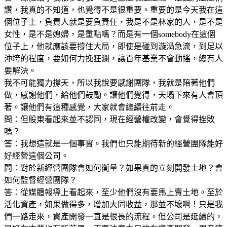
讚，我真的不知道，也覺得不是很重要。重要的是今天我在這
個位子上，負責人就是要負責任，我是不是林家的人，是不是
女性，是不是媳婦，是重點嗎？而是有一個somebody在這個
位子上，他就應該要撐住大局，即使是碰到漩渦急流，到足以
沖垮的程度，要如何力挽狂瀾，讓百年基業不會動搖，總有人
要解決。
我不可能獨力撐天，所以我說要感謝團隊，我就是陪著他們
做，感謝他們，給他們鼓勵。讓他們覺得，天塌下來有人會頂
著。讓他們有這種感覺，大家就會繼續往前走。
問：但股東看起來並不認同，現在經營權改變，會覺得挫敗
嗎？
答：我想這就是一個事實。我們也只能期待新的經營團隊能好
好經營這個公司。
問：對於新經營團隊會如何衡量？如果真的立刻開發土地？會
如何監督經營團隊？
答：從媒體報導上看起來，至少他們沒有要馬上賣土地。至於
活化資產，如果做得多，增加大同收益，那並不壞啊！只是我
們一路走來，資產開發一直是很長的流程。但公司是延續的，