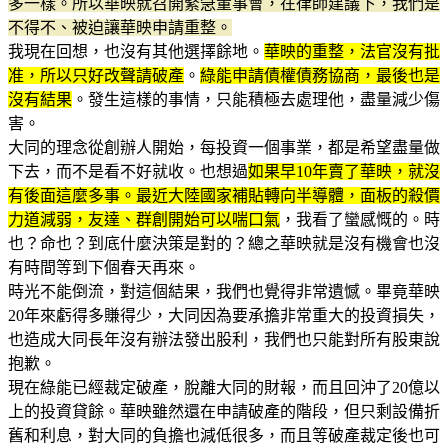
多一樣。所以華映就召開緊急董事會，在律師建議下，我們是
不得不、被迫讓華映申請重整。
我現在回想，也沒有其他選擇餘地。
華映的重整，法官沒有批
准，所以只好改聲請破產
。
綠能申請債權債務協商，最後也是
沒有結果
。發生這樣的事情，只能積極去處理他，盡量減少傷
害。
大同的理念從創辦人開始，每投資一個事業，都是希望盡量做
下去，而不是看不好就收。也想過
如果早10年賣了華映，就沒
有後面這麼多事。最近大陸國家補貼轉向半導體，面板的殺價
力道減弱，友達、群創開始可以喘口氣
，我看了蠻感慨的。時
也？命也？到底什麼決策是對的？總之華映就是沒有機會也沒
有時間等到下個春天再來。
時光不能倒流，對這個結果，我們也覺得非常遺憾。畢竟華映
20年來虧得多賺得少，大同因為要承擔非常重大的投資損失，
也造成大同長年沒有辦法發出股利，我們也只能對所有股東說
抱歉。
現在綠能已經裁定破產，脫離大同的財報，而且回沖了20億以
上的投資貸餘。華映雖然還在申請破產的階段，但只剩設備折
舊和利息，對大同的負擔也減低很多，而且等破產裁定後也可