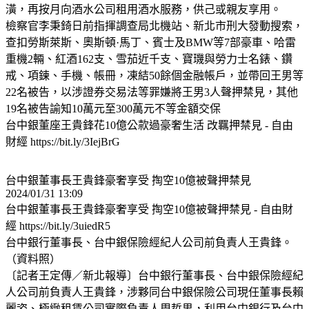
潢，再按月向酒水公司租用酒水服務，供己或親友享用。
檢察官李秉錡日前指揮調查局北機站、新北市刑大發動搜索，
查扣勞斯萊斯、奧斯頓·馬丁、賓士及BMW等7部豪車、哈雷
重機2輛、紅酒162支、雪茄近千支、寶璣與勞力士名錶、鑽
戒、項鍊、手機、帳冊，凍結50餘個金融帳戶，並帶回王男等
22名被告，以涉證券交易法等罪嫌將王男3人聲押禁見，其他
19名被告諭知10萬元至300萬元不等金額交保
台中銀董座王貴鋒花10億公款過豪奢生活 改羈押禁見 - 自由
財經 https://bit.ly/3IejBrG
台中銀董事長王貴鋒豪奢享受 掏空10億被聲押禁見
2024/01/31 13:09
台中銀董事長王貴鋒豪奢享受 掏空10億被聲押禁見 - 自由財
經 https://bit.ly/3uiedR5
台中銀行董事長、台中銀保險經紀人公司前負責人王貴鋒。
（資料照）
〔記者王定傳／新北報導〕台中銀行董事長、台中銀保險經紀
人公司前負責人王貴鋒，涉夥同台中銀保險公司現任董事長賴
麗姿、極緻租賃公司實際負責人周哲男，利用台中銀行及台中