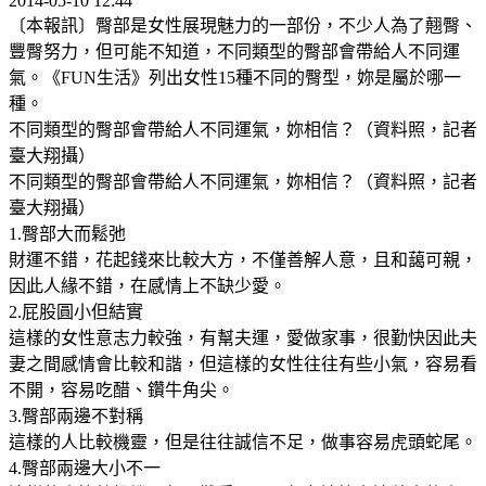
2014-05-10 12:44
〔本報訊〕臀部是女性展現魅力的一部份，不少人為了翹臀、
豐臀努力，但可能不知道，不同類型的臀部會帶給人不同運
氣。《FUN生活》列出女性15種不同的臀型，妳是屬於哪一
種。
不同類型的臀部會帶給人不同運氣，妳相信？（資料照，記者
臺大翔攝）
不同類型的臀部會帶給人不同運氣，妳相信？（資料照，記者
臺大翔攝）
1.臀部大而鬆弛
財運不錯，花起錢來比較大方，不僅善解人意，且和藹可親，
因此人緣不錯，在感情上不缺少愛。
2.屁股圓小但結實
這樣的女性意志力較強，有幫夫運，愛做家事，很勤快因此夫
妻之間感情會比較和諧，但這樣的女性往往有些小氣，容易看
不開，容易吃醋、鑽牛角尖。
3.臀部兩邊不對稱
這樣的人比較機靈，但是往往誠信不足，做事容易虎頭蛇尾。
4.臀部兩邊大小不一