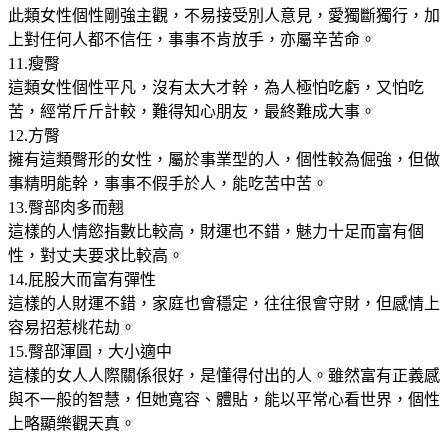
此類女性個性剛強主觀，不易接受別人意見，愛獨斷獨行，加
上對任何人都不信任，事事不肯放手，亦屬辛苦命。
11.瘦臀
這類女性個性平凡，沒有太大才幹，為人極怕吃虧，又怕吃
苦，經常斤斤計較，難得知心朋友，最終難成大事。
12.方臀
擁有這類臀形的女性，屬於事業型的人，個性較為倔強，但做
事精明能幹，事事不假手於人，能吃苦中苦。
13.臀部肉多而翹
這樣的人情慾指數比較高，財運也不錯，魅力十足而富有個
性，對丈夫要求比較高。
14.屁股大而富有彈性
這樣的人財運不錯，家庭也會穩定，往往很會守財，但感情上
容易招惹桃花劫。
15.臀部渾圓，大小適中
這樣的女人人際關係很好，是懂得付出的人。雖然富有正義感
與不一般的智慧，但她寬容、體貼，能以平常心看世界，個性
上略顯樂觀天真。