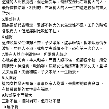
這樣的人比較投機，但恐難受孕。臀部左邊比右邊稍大的人，
最好儘快結婚，相對的，右邊稍大的人一生中遭遇較多的重大
難題。
5.臀部無肉
因為臀部代表穩定，臀部不夠大的女生定性不足，工作的時候
會很賣力，但是錢財比較留不住。
6.翹臀
這種類型女性運勢不差，子女孝順，能享晚福，但婚姻感情多
波折，易遇人不淑，或與丈夫感情不佳，恐有第三者介入。
7.臀有肉並向中間集中，但兩邊肉較少
心地善良天真，待人和善，而且人緣不俗，但卻像小孩一般愛
鬧情緒，神經質，較嬌嗲。這類女性易嫁有財有勢丈夫，且得
丈夫寵愛，夫妻和睦，子女孝順，一生順景。
8.大圓臀
這類女性樂天知命，事事以家人為重，是典型的賢妻良母 ，
有這種臀相的女性最有福氣。
9.腹部扁小而臀大
正財不佳、橫財尚可，但守財不易
10.扁平臀