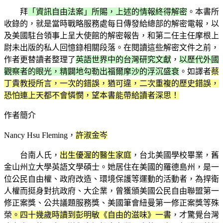
拜
「資訊自由法案」所賜，上述的情報終得解密
。本書所
收錄的，就是當時戰略服務處每日傳發給總部的解密電報，以
及美國駐台領事上呈大使館的解密報告，和第二任主任摩根上
尉未出版的私人回憶錄相關段落。在閱讀這些解密文件之前，
作者更替讀者整理了
英語世界中的台灣研究文獻
，
以歷代外國
觀察者的眼光，精闢地勾勒出福爾摩沙的浮沉盛衰
。如譯者
蔡
丁貴教授所言，一次的錯誤，猶可違，二次重複的歷史錯誤，
恐怕連上天都不會憐憫，望本書能帶給讀者深思！
作者簡介
Nancy Hsu Fleming，
許淑金岑
台南人氏，
出生優渥的醫生家庭
，台北美國學校畢業，舊
金山州立大學英語文學碩士。她居住在美國的羅德島州，是一
位公民自由權、政府改造、環境保護等運動的活動者，為捍衛
人權而挺身對抗政府、大企業，曾獲頒美國公民自由聯盟第一
修正案獎、公共議題服務獎、美國筆會紐曼第一修正案獎等殊
榮
。四十幾歲時讀到彭明敏《自由的滋味》一書
，才驚覺台灣