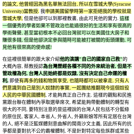
的論文, 他曾經因為黑名單無法回台, 所以在雪城大學(Syracuse
University)當教授.
我
申請美國留學時第一家拒絕我的學校就是
雪城大學,
但是他卻可以到那裡教書, 由此可見他的實力.
這樣
一個優秀的學者如果不管政治也能過很好的生活和享有很高的
學術聲譽, 甚至當初根本不必回台灣就可以在美國住大房子和
賺很多錢, 但是他卻決定參與隨時可能被打被關的街頭運動, 可
見他有很崇高的使命感!
在這裡很簡單的跟大家介紹
他的演講"自己的國家自己救"
的
大概內容, 蔡教授認
為台灣歷經各種不同的外來統治者, 但是不
管政權為何, 台灣人民始終都是奴隸, 沒有決定自己命運的權
利,
即使
有再多的錢和物質享受, 也隨時都可以被拿走. 只有人
們意識到自己是別人奴隸的事實, 一起團結推翻現今這個奴役
人民的中華民國體制
, 才能夠真正自己作主. 這樣的觀點和民進
黨跟台聯在體制內爭取選舉席次, 希望能夠帶動體制的轉型有
很大的不同, 要特別注意的昰這裡說的台灣人民包括不分藍綠
的原住民, 客家人, 本省人, 外省人, 外籍新娘等所有定居在台灣
的人, 絕不是泛藍媒體刻意曲解的閩南沙文主義, 因此所有的抗
爭都是要對抗不公的霸權體制, 不是針對特定每些族群或某些