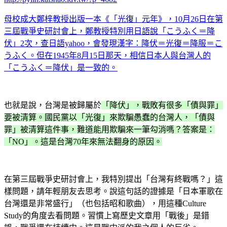
母校成大鄭梓教授出版一本《「光復」元年》，10月26日在第
三屆戰爭史研討會上，鄭教授特別用日語說「こうふく＝降
伏」2次，查日語yahoo，會發現漢字：降伏＝光復＝降服＝こ
うふく。但在1945年8月15日那天，相信日本人與台灣人的
「こうふく＝降伏」是一致的。
也就是說，台灣是被歸屬於
「降伏」，戰敗有很多「債與罪」
要被清算。國民黨以「光復」來欺騙愚蠢的台灣人，「債與
罪」被清算這件事，難道能用欺騙來一筆勾消嗎？答案是：
「NO」。這是台灣70年來無法翻身的原因。
在第三屆戰爭史研討會上，我特別提出「台灣有終戰嗎？」這
樣問題，請年輕朋友去思考。說這句話的證據是「日本軍歌在
台灣還是非常盛行」（也包括昭和歌曲），用這種Culture
Study的角度去看問題。習慣上寫歷史文章用「戰後」是錯