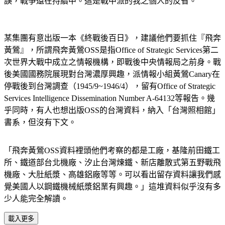
誤，戰爭還在持續中。這是戰中派的我之個人的反省。
某集團有意出版一本《終戰後百日》，建議他們要抓住『飛奔
黃鶯』，所謂飛奔黃鶯OSS是指Office of Strategic Services第二
次世界大戰中成立之情報機構，即戰後中央情報局之前身。戰
後美國國務院展現對台灣濃厚興趣，派情報小組黃鶯Canary在
停戰後到台灣調查（1945/9~1946/4），留有Office of Strategic
Services Intelligence Dissemination Number A-64132等報告。幾
乎同時，有人也想出版OSS的台灣資料，納入「台灣照相館」
書系，但沒有下文。
「飛奔黃鶯OSS資料裡頭他們考察的都是工廠，基隆前田鐵工
所、鐵道部台北機廠、汐止台灣煉鐵、新店離散式第五野戰飛
機廠、大肚紙漿、高雄鋁廠等等。可以看出留存資料讓我們感
覺美國人以鋼鐵機械紙漿鋁業有興趣。」這堆資料似乎沒有多
少人能完全解讀。
載入更多