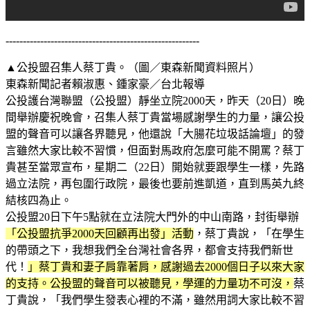
--------------------------------------------------------
▲公投盟召集人蔡丁貴。（圖／東森新聞資料照片）
東森新聞記者賴淑惠、鍾家豪／台北報導
公投護台灣聯盟（公投盟）靜坐立院2000天，昨天（20日）晚
間舉辦慶祝晚會，召集人蔡丁貴當場感謝學生的力量，讓公投
盟的聲音可以讓各界聽見，他還說「大腸花垃圾話論壇」的發
言雖然大家比較不習慣，但面對馬政府怎麼可能不開罵？蔡丁
貴甚至當眾宣布，星期二（22日）開始就要跟學生一樣，先路
過立法院，再包圍行政院，最後也要前進凱道，直到馬英九終
結核四為止。
公投盟20日下午5點就在立法院大門外的中山南路，封街舉辦
「公投盟抗爭2000天回顧再出發」活動
，蔡丁貴說，「在學生
的帶頭之下，我想我們全台灣社會各界，都會支持我們新世
代！
」蔡丁貴和妻子肩靠著肩，感謝過去2000個日子以來大家
的支持。公投盟的聲音可以被聽見，學運的力量功不可沒，
蔡
丁貴說，「我們學生發表心裡的不滿，雖然用詞大家比較不習