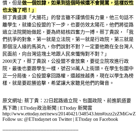
慣，但是
做一個奴隸，如果到這個時候還不會開罵，這樣奴性
也太強了吧！」
蔡丁貴盛讚「大腸花」的發言雖不謹慎但有力量，他三句話不
離學生，就連公投盟的下一步，也要仿效太陽花，他們將從路
過立法院開始做起，要為終結核四奮力一搏。蔡丁貴說，「我
們抗爭的對象，第一就是立法院，第一就是行政院，第三就是
那個沒人緣的馬英九，你們說對不對？一定要他跪在全台灣人
民面前，向台灣這塊土地跟人民來懺悔對不對？」
2000天了，蔡丁貴說，公投盟不會放棄，要從立院攻進行政
院，最後也要跟學生一樣，號召50萬人上街頭。在學生包圍中
正一分局後，公投盟拿回路權，還越挫越勇，現在以學生為榜
樣，就是要趁勝追擊，希望讓大家聽見他們的聲音。
原文網址: 蔡丁貴：22日起路過立院、包圍政院、前進凱道要
馬下跪 | ETtoday政治新聞 | ETtoday 新聞雲
http://www.ettoday.net/news/20140421/348543.htm#ixzz2zZMiGw
Follow us: @ETtodaynet on Twitter | ETtoday on Facebook
--------------------------------------------------