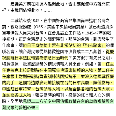
建議美方應在兩週內離開此地，否則應促使中方離開這
裡，由我們佔領此地。……
二戰結束後1945，在中國奸商官匪集團尚未進駐台灣之
前，戰略服務處（OSS，美國中央情報局前身）就已派遣資深
軍事情報人員來到台灣，在台北設立工作站。1945-47年的戰
後初期，正是台灣歷史的關鍵時刻，那時的台灣，到底發生了
什麼事，讓
旅日王育德博士留有非常貼切的「狗去豬來」
的喟
嘆名言，讓台灣民眾從熱情歡迎國軍演變成二二八起義，
從慶
祝脫離日本殖民轉變為懷念日治時代
？美方似乎有先見之明，
特意派遣一批資歷顯赫的精銳情報人員來台，例如，第
一任主
任克拉克上校是戰時在中國蒐集毛澤東情報的人物，第二任主
任摩根上尉則是戰時負責訓練法國抵抗軍，並滲入德國戰俘營
的高手。這個特遣隊廣泛地接觸在台的日軍高層、陳儀當局、
中國駐台軍特警、台灣領導人物，以及全島各地的台灣大眾，
並訪談各式人物
，輯要當時的報刊、盛傳的謠言和人心的期
盼，全面地
見證二二八前夕中國佔領政權在台的劫收嘴臉與台
灣民眾的普遍心聲。