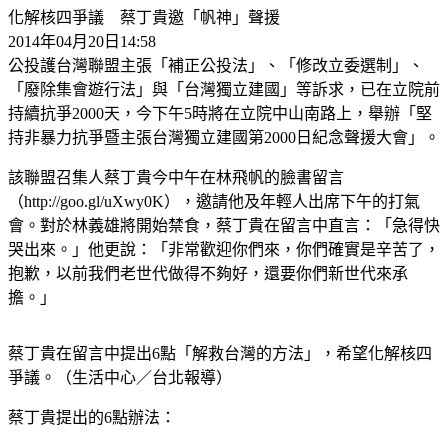
化解核四爭議 蔡丁貴邀「帆神」聲援
2014年04月20日14:58
公投護台灣聯盟主張「補正公投法」、「修改立委選制」、
「廢除集會遊行法」與「台灣獨立建國」等訴求，已在立院前
持續抗爭2000天，今下午5時將在立院中山南路上，舉辦「堅
持非暴力抗爭暨主張台灣獨立建國第2000日紀念聲援大會」。
該聯盟召集人蔡丁貴今中午在林飛帆的臉書留言
（http://goo.gl/uXwy0K），邀請他及年輕人出席下午的打氣
會。對於林義雄將開始禁食，蔡丁貴在留言中直言：「急得快
哭出來。」他更說：「非常歡迎你們來，你們確實是辛苦了，
抱歉，以前我們老世代做得不夠好，還要你們新世代來承
擔。」
蔡丁貴在留言中提出6點「解救台灣的方法」，希望化解核四
爭議。（生活中心／台北報導）
蔡丁貴提出的6點辦法：