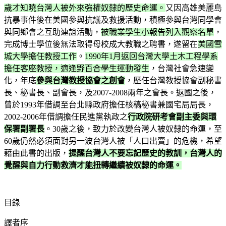
歲才知曉台灣人被外來強權奴隸的歷史命運。
又因高雄美麗島
抗暴事件後在美國參與抗議及救援活動，積極參與台灣同學會
與同鄉會之互助連誼活動，
被職業學生小報告列入觀察名單
，
完成博士學位後無法取得母校成大教職之聘書，遂留在
美國雪
城大學擔任教授工作
。
1990年1月返回台灣大學土木工程學系
擔任客座教授，適逢野百合學生運動發生
，台灣社會急速變
化，年底
參與台灣教授協會之創會
，歷任台灣教授協會副秘書
長、秘書長、副會長，及2007-2008兩年之會長。返國之後，
曾於1993年借調至台北縣政府擔任核稿秘書兼國宅局局長，
2002-2006年借調擔任民進黨執政之
行政院研考會副主委與環
保署副署長
。30歲之後，致力於改變台灣人被奴隸的命運，至
60歲仍然必須面對另一波台灣人被「人口出賣」的危機，希望
藉由此書的出版，
提醒台灣人不要忘記歷史的教訓，台灣人的
覺醒與自力行動救濟才能扭轉繼續被奴隸的命運。
目錄
譯者序