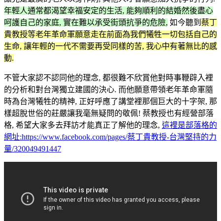
年輕人通常都渴望幸福安定的生活, 能夠順利的結婚然後盡心
呵護自己的家庭, 實在難以承受街頭抗爭的危險,
如今聽到
蔡丁
貴教授等老年革命軍願意走在前面為我們犧牲一切包括自己的
生命, 讓年輕的一代不需要再受同樣的苦, 我心中有著無比的感
動.
不管大家認不認同他的理念, 都很難不欣賞他對時事鞭辟入裡
的分析和對台灣獨立建國的決心. 而他願意帶領老年革命軍隨
時為台灣犧牲的精神, 正好呼應了講堂裡那個巨大的十字架, 那
樣超脫世俗的莊嚴讓我毫無疑問的敬佩! 蔡教授也有經營部落
格, 希望大家多去拜訪才能真正了解他的理念,
這裡是部落格的
網址:https://www.facebook.com/pages/蔡丁貴教授-台灣堅持的力
量/320049491447