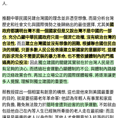
人.
推翻中華民國另建台灣國的理念並非憑空想像, 而是分析台灣
歷史和社會文化與國際情勢之後歸納出的最佳選擇, 尤其美
國
政府都講明台灣不是一個國家但是又說台灣不是中國的一部
分, 充分凸顯中華民國政府只是一個流亡政權, 沒有統治台灣的
合法性.
而且
建立台灣國並沒有想像的困難, 根據聯合國住民自
決的規範, 只要多數人民公投表達建立新國家的意願即可, 這樣
的訴求完全不需要武裝的暴力革命, 也不需依據體制內的門檻
過高的公投法!
因此
獨立建國的關鍵其實就在於台灣人民是否
有足夠的決心, 而透過社會運動凸顯體制的不公, 與體制內路線
的泛綠政黨合作, 再加上立場公正的國際媒體報導, 將逐漸讓更
多人覺醒, 理解到獨立建國的重要性.
蔡教授提出一個相當有創意的構想, 這也是他來到美國最重要
的目的, 就是要招募老年革命軍! 他認為年輕人有事業和家庭
的負擔, 難免無法致力於
隨時會遭到迫害的抗爭運動,
不如就由
包括他自己在內等人生已經無所牽掛的老人走在最前線! 而且
讓見是最廣的老人以身作則, 其他人才會願意加入抗爭的行列.