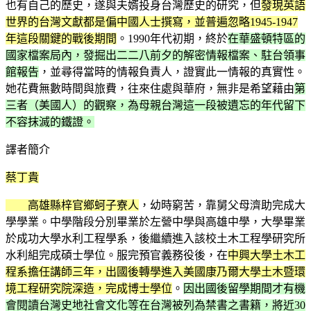
也有自己的歷史，遂與夫婿投身台灣歷史的研究，但
發現英語
世界的台灣文獻都是偏中國人士撰寫，並普遍忽略1945-1947
年這段關鍵的戰後期間
。1990年代初期，終於
在華盛頓特區的
國家檔案局內，發掘出二二八前夕的解密情報檔案、駐台領事
館報告
，並尋得當時的情報負責人，證實此一情報的真實性。
她花費無數時間與旅費，往來住處與華府，無非是希望藉由
第
三者（美國人）的觀察，為母親台灣這一段被遺忘的年代留下
不容抹滅的鐵證。
譯者簡介
蔡丁貴
高雄縣梓官鄉蚵子寮人
，幼時窮苦，靠舅父母濟助完成大
學學業。中學階段分別畢業於左營中學與高雄中學，大學畢業
於成功大學水利工程學系，後繼續進入該校土木工程學研究所
水利組完成碩士學位。服完預官義務役後，在
中興大學土木工
程系擔任講師三年，出國後轉學進入美國康乃爾大學土木暨環
境工程研究院深造，完成博士學位
。
因出國後留學期間才有機
會閱讀台灣史地社會文化等在台灣被列為禁書之書籍，將近30