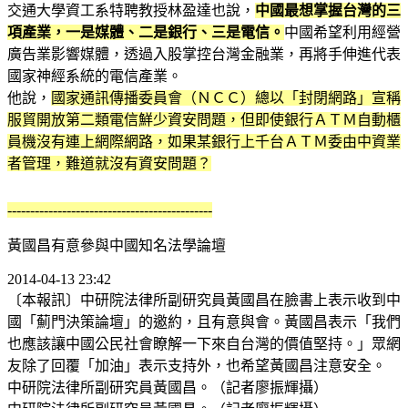
交通大學資工系特聘教授林盈達也說，
中國最想掌握台灣的三
項產業，一是媒體、二是銀行、三是電信。
中國希望利用經營
廣告業影響媒體，透過入股掌控台灣金融業，再將手伸進代表
國家神經系統的電信產業。
他說，
國家通訊傳播委員會（ＮＣＣ）總以「封閉網路」宣稱
服貿開放第二類電信鮮少資安問題，但即使銀行ＡＴＭ自動櫃
員機沒有連上網際網路，如果某銀行上千台ＡＴＭ委由中資業
者管理，難道就沒有資安問題？
---------------------------------------------
黃國昌有意參與中國知名法學論壇
2014-04-13 23:42
〔本報訊〕中研院法律所副研究員黃國昌在臉書上表示收到中
國「薊門決策論壇」的邀約，且有意與會。黃國昌表示「我們
也應該讓中國公民社會瞭解一下來自台灣的價值堅持。」眾網
友除了回覆「加油」表示支持外，也希望黃國昌注意安全。
中研院法律所副研究員黃國昌。（記者廖振輝攝）