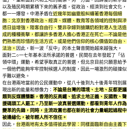
以及殖民時期累積下來的舊矛盾，從政治、經濟到社會文化，
都一一爆發。中港矛盾在
近幾年如幽靈般糾纏著香港每個細
胞：北京對香港政治、經濟、媒體、教育等各領域的控制與滲
透日益增強，陸客自由行、雙非孕婦到搶購奶粉對港人生活造
成的種種衝擊，都讓許多香港人擔心香港正在死亡—不論是他
們熟悉而珍惜的生活方式，或是他們信仰的核心價值如自由、
法治。
因此，新一波「反中」的本土聲音開始越來越強大。
面對二○一七年基本法所承諾的普選，民間在去年發起了「佔
領中環」運動，希望爭取真正的普選，但北京目前只願意給予
一個他們能夠牢牢控制候選人的制度，因此一場激烈的碰撞似
乎難以避免。
在台港兩地當前的公民運動中，從八十後到九十後青年特別展
現出新的能量和想像力：
不論是台灣的環境、土地、反都更議
題到反媒體壟斷，香港的反高鐵、追求土地正義、反國教、聲
援碼頭工人罷工，乃至新一波真普選運動，都看到青年人作為
變革的先鋒，同時，主流政黨也都在新的社會力量崛起過程中
被邊緣化，被年輕人所不信任。
因此，
台港兩地有太多值得彼此學習：同樣面臨新自由主義下