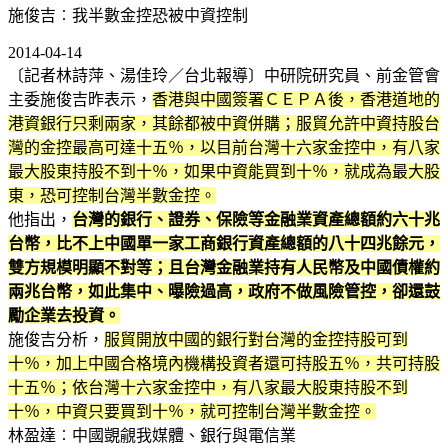
施俊吉︰我半數金控恐被中資控制
2014-04-14
〔記者林詩萍、湯佳玲／台北報導〕中研院研究員、前金管會
主委施俊吉昨表示，
香港與中國簽署ＣＥＰＡ後，香港道地的
港資銀行只剩兩家，其餘都被中資併購；服貿允許中資持股台
灣的金控最高可達十五％，以目前台灣十六家金控中，有八家
最大股東持股不到十％，如果中資能買到十％，就成為最大股
東，恐可控制台灣半數金控。
他指出，
台灣的銀行、證券、保險等金融業資產總額約六十兆
台幣，比不上中國單一家工商銀行資產總額的八十四兆餘元，
雙方規模明顯不對等；且台灣金融業持有人民幣及中國債權約
兩兆台幣，如此集中、曝險過高，政府不做風險管控，卻還鼓
勵企業去投資。
施俊吉分析，
服貿開放中國的銀行對台灣的金控持股可到
十％，加上中國合格境內機構投資者還可持股五％，共可持股
十五％；依台灣十六家金控中，有八家最大股東持股不到
十％，中資只要買到十％，就可控制台灣半數金控。
林盈達︰中國覬覦我媒體、銀行與電信業