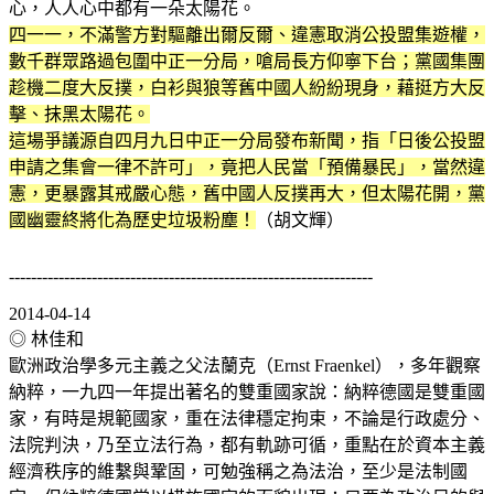
心，人人心中都有一朵太陽花。
四一一，不滿警方對驅離出爾反爾、違憲取消公投盟集遊權，
數千群眾路過包圍中正一分局，嗆局長方仰寧下台；黨國集團
趁機二度大反撲，白衫與狼等舊中國人紛紛現身，藉挺方大反
擊、抹黑太陽花。
這場爭議源自四月九日中正一分局發布新聞，指「日後公投盟
申請之集會一律不許可」，竟把人民當「預備暴民」，當然違
憲，更暴露其戒嚴心態，舊中國人反撲再大，但太陽花開，黨
國幽靈終將化為歷史垃圾粉塵！
（胡文輝）
------------------------------------------------------------------
2014-04-14
◎ 林佳和
歐洲政治學多元主義之父法蘭克（Ernst Fraenkel），多年觀察
納粹，一九四一年提出著名的雙重國家說：納粹德國是雙重國
家，有時是規範國家，重在法律穩定拘束，不論是行政處分、
法院判決，乃至立法行為，都有軌跡可循，重點在於資本主義
經濟秩序的維繫與鞏固，可勉強稱之為法治，至少是法制國