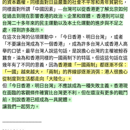
的資本霸權，同樣面對日益嚴重的社會不平等和青年貧窮化
，
同樣面對所謂「中國因素」—
台灣可以從香港更了解北京如何
從過去到現在影響香港的政治、企業和媒體， 香港則可以從
台灣二十多年來的民主運動以及本土化運動的進步與不足之
處，得到許多啟示。
在這次台灣的佔領運動中，「今日香港、明日台灣」，或者
「不要讓台灣成為下一個香港」，成為許多台灣人或香港人高
舉的口號。最早台灣人說這句話，是說擔心台灣的主權被鯨吞
蠶食，淪為和香港同樣的一國兩制下的特區。但這這句話在這
幾年有了不同的意義，因為
香港連「一國兩制」都逐漸不保：
「一國」越來越大，「兩制」的界線卻逐漸消弭：港人很擔心
從制度到生活都走向「大陸化」。
但
「今日香港，明日台灣」不應該成為一種失敗主義。香港現
在面臨的客觀條件確實比台灣更不利，但在還沒有更多的戰鬥
前，別說香港已經成為一具屍體。
讓我們一起努力。
---------------------------