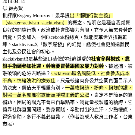
2014-04-14
◎ 顧秀賢
批評家Evgeny Morozov，最早提
出「懶咖行動主義」
（slacker+activism=slacktivism）
的概念。指明它是種自我感覺
良好的網絡行動，政治或社會影響力有限，它予人無需費勞的
錯覺，只要加入一個Facebook粉絲頁，就能變革世界扭轉乾
坤。slacktivism以「數字爆發」的幻覺，誘使社會更加遠離民
主化及公民社會的初心。
slacktivism也是某些溫良恭儉的社群鍾愛的
社會參與模式，靠
根手指頭參加社運，幹嘛要冒著跟國家暴力對幹
、被逮捕、被
敲破頭的危險去路過？
slacktivism匿名風險低、社會參與成本
不高，情緒洩洪的療效佳
，只是較諸肉身公共空間真面目示人
的決志，價值天平輕重有別。
一萬枚粉絲、粉條、粉塊的讚，
對照一萬名餐風宿露街頭呼喊正義的公眾
，肯定不是簡易的算
術題。困局的曙光不會來自擊點率、瀏覽量被製造的驕誇，它
倚靠社群直面問題，委身實踐、辛勤付出的血汗，少點權謀，
得道多助，多行不義必自斃。（作者為成人教育工作者，台東
市民）