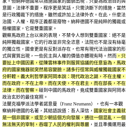
家。但納粹德國常以措施國家的面貌出現：只要為政治目的與
意圖，法律不重要，程序更是笑話，只需決斷下的措施，當然
是行政獨裁下的措施，雖然或許加上法律外衣。在此，什麼法
治國、人權、程序正義都是廢物。納粹德國不是純粹的獨裁或
極權國家，它是雙重國家。
觀察馬政府上台以來的表現，不禁令人想到雙重國家：絕不是
純粹獨裁國家，它的行政並非完全恣意，法院也不是沒有絲毫
的獨立性，國會更是有反對派存在，也常有現代法治國家的形
式與實質出現，一些民主與人權的價值亦體現有時。然而
，只
要扯上中國因素，從陳雲林事件到服貿協議的任意妄為，馬政
府的國家機器就突然易容變臉，諸多行徑常與威權獨裁國家不
分軒輊。義大利哲學家阿岡本說：現代政治之謎，不在主權，
而在政府，不在上帝，而在天使，不在君主，而在部長，不在
法律，而在警察。
碰到中國的馬政府，竟成雙重國家與阿岡本
政治玄妙的最佳寫照。
法蘭克福學派法學者諾意曼（Franz Neumann），也有一本觀
察納粹德國的名著，其結語說道：吾人深信，
國家社會主義就
是一個非國家，或至少朝這個方向發展，通往一個混亂，一個
無法無天的宰制，吞噬了人民的權利與尊嚴
，並且準備運用最