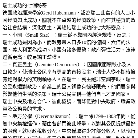
瑞士成功的七個秘密
德國政治經濟學家Gerd Habermann，認為瑞士此富有的人口小
國經濟如此成功，關鍵不在卓越的經濟政策，而在其穩實的政
治社會結構、深化民主，其總結瑞士成功的七大秘密為：
一、小國（Small Size）：瑞士從不靠國內經濟規模，反之；
瑞士成功是因為小，而較旁邊人口多10倍的德國、六倍的法
國、義大利更為成功。小國有諸多優勢：政府彈性活力、法律
遵循更高、較易矯正濫權。
二、真正民主（Genuine Democracy）：因國家面積較小及人
口較少，使瑞士公民享有更高的直接民主，瑞士人從不期待擁
有絕對權力的英明領導人。在瑞士，民主絕非空調字眼，瑞士
公民永遠對政治、商業上的巨人銅像有懷疑眼光，他們要參與
影響他們生活的決策。瑞士公民宣稱—他們自己才是國家。
瑞士中央及地方合作，彼此協調，而降低對中央政府、職業政
黨及公務員的需求。
三、地方分權（Decentralization）：瑞士除1798~1803年間，從
無中央集權運作，藉由各部門彼此競爭，以對其公民提供最好
的服務。就財政稅收分配，中央僅取得少許部分收入，以執行