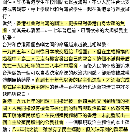
關注。許多香港學生在校園貼著聲援海報，不少人前往台北支
持或者觀察，專上學聯也和台灣留學生一起在香港舉行聲援遊
行。
當然，
香港社會對台灣的關注，更多是對香港自身命運的焦
慮
，尤其是心繫著二○一七年普選前，風雨欲來的大規模民主
抗爭。
台灣和香港兩個島嶼之間的命運越來越彼此相聯繫。
一九四五年，台灣從日本被交還給「祖國」，但在主權轉換的
過程中，島上人民沒有機會發出自己的聲音。這個不滿與矛盾
先在一九四七年的二二八事件中爆發
，而後人民前仆後繼追求
台灣做為一個可以自我決定命運的政治共同體，卻始終被威權
體制無情鎮壓。
直到七十年代以後的民主化運動，才逐漸完成
形式民主和政治主體性
的建構—雖然我們也逐漸認清其中許多
缺陷與蒼白。
香港一九九七年的回歸，同樣是被一個殖民國交回到所謂的祖
國，人民同樣沒有機會表達他們的聲音與政治欲望，依然沒有
真正解除殖民狀態。在長期殖民體制下的香港，未能發展出一
個自主於殖民體制的公民社會
，一個體現政治主體性的本土運
動；
八○年代之後，雖然有了民主運動，但欠缺深刻的群眾基