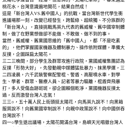
桃花水，台灣意識遍地開花，結果自然成！
這是「新台灣人VS.舊中國人」的抗戰，當台灣新世代學生衝
進議場那一刻，改變已經發生，跨藍綠、超統獨、不分族群的
「新台灣人」，直接挑戰馬英九代表的舊威權、舊中國宰制體
制，做了在野黨想做卻不能做、不敢做、做不到的事。
當然，舊威權、舊黨國思維的「舊中國人」，都「不是吃素
的」，他們掌握國家機器及體制暴力、操作依附媒體，準備大
反撲，企圖踩扁太陽花。
三二三晚間，部分學生及群眾攻進行政院，黨國威權集團認為
反撲「形勢大好」，先發動親中媒體猛批暴力、抹黑學運，三
二四凌晨，六千武裝警察配警棍、警盾、高壓噴水車，對學
生、學者、群眾、醫療人員、記者等暴力驅離，棍盾齊飛暴
打，多人受傷血跡斑斑，卻企圖賴個乾淨，黨國機器反撲太
過，反而激發台灣人志氣！
三三○，五十萬人民上街頭挺太陽花，向馬英九說不！向黑箱
服貿說不！向舊黨國宰制說不！向親中政策說不！向中國併吞
台灣說不！
四一○學生退出議場，太陽花開滿台灣，島嶼天光唱徹台灣人