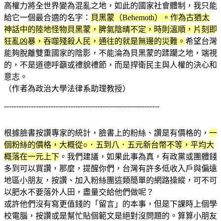
高權力將全世界變為混亂之地，如此的國家社會體制，我只能
給它一個最合適的名字：
貝黑蒙（Behemoth）。作為古猶太
神話中的陸地怪物貝黑蒙，脾氣陰晴不定，時則溫順，片刻即
狂亂凶暴，吞噬殘殺人民，通往的就是無邊的災難。
希望台灣
能夠脫離雙重國家的陰影，不能淪為貝黑蒙的蹂躪之地，端視
的，不是道德呼籲或禮貌禮節，而是捍衛民主與人權的決心和
意志。
（作者為政治大學法律系助理教授）
---------------------------------------------------------------
根據臉書按讚專家的統計，臉書上的粉絲、讚是有價格的，
一
個粉絲的價格，大概從○．五到八．五元新台幣不等，平均大
概落在一元上下
。我們建議，如果此事為真，有政黨或團體錢
多到可以買讚，那麼，提醒你們，台灣有許多低收入戶與偏遠
地區小朋友，按讚、加入粉絲團這類簡單的網路操縱，可不可
以肥水不要落外人田，盡量交給他們做呢？
或許他們沒有寫更值錢的「留言」的本事，但是下課時上個學
校電腦，按讚或是幫忙貼個範文是絕對沒問題的。算算小朋友