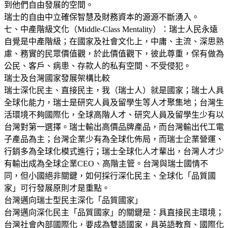
到他們自由發展的空間。
瑞士的自由中立確保智慧及財務資本的源源不斷湧入。
七、中產階級文化（Middle-Class Mentality）：瑞士人民永遠
自覺是中產階級；在國家及社會文化上，中庸、主流、深思熟
慮、務實的民眾價值觀，於此價值觀下，彼此尊重，保有做為
公民、客戶、病患、存款人的私有空間、不受侵犯。
瑞士及台灣國家發展架構比較
瑞士深化民主、直接民主，我（瑞士人）就是國家；瑞士人具
全球化能力，瑞士是研究人員及留學生等人才聚集地；台灣生
活環境不夠國際化，全球高階人才、研究人員及留學生少有以
台灣對第一選擇。瑞士輸出高價品牌產品，而台灣輸出代工電
子產品為主；台灣企業少有為全球化佈局，而瑞士企業營運、
行銷多為全球化模式進行；瑞士全球化人才輩出，台灣人才少
有輸出成為全球企業CEO、高階主管。台灣與瑞士國情不
同，但小國絕非關鍵，如何採行深化民主、全球化「品質國
家」可行發展原則才是重點。
台灣邁向瑞士型民主深化「品質國家」
台灣邁向深化民主「品質國家」的關鍵是：具直接民主環境；
台灣社會內部國際化，要成為雙語國家，具英語教育、國際化