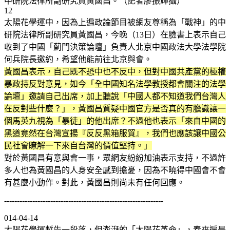
中研院法律所副研究員黃國昌。（記者廖振輝攝）
12
太陽花學運中，因為上遍政論節目被網友尊稱為「戰神」的中
研院法律所副研究員黃國昌，今晚（13日）在臉書上表示自己
收到了中國「薊門決策論壇」負責人北京中國政法大學法學院
何兵院長邀約，希望他能前往北京與會。
黃國昌表示，自己既不恐中也不反中，但對中國共產黨的極權
暴政持反對意見，如今「全中國知名法學教授都會關注的法學
論壇」邀請自己出席，加上聽說「中國人都不知道我們台灣人
在反對些什麼？」，黃國昌質疑中國官方是否真的有膽識讓一
個馬英九視為「暴徒」的他出席？不過他也表示「來自中國的
黑道竟然在台灣宣揚『反反黑箱服貿』，我們也應該讓中國公
民社會瞭解一下來自台灣的價值堅持。」
對於黃國昌有意與會一事，眾網友紛紛加油表示支持，不過許
多人也為黃國昌的人身安全感到擔憂，因為不曉得中國會不會
有甚麼小動作。對此，黃國昌則尚未有任何回應。
--------------------------------------------------------------
014-04-14
太陽花學運暫告一段落，但澎湃的「太陽花革命」，春來遍是