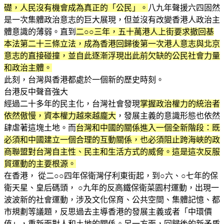
礎，人民沒有機會成為真正的「公民」。
八九年聲援六四固然
是一次集體政治意志的巨大展現，但並沒有改變香港人政治主
體意識的薄弱。直到
二○○三年，五十萬港人上街要求撤回基
本法第二十三條立法，成為香港回歸後第一次港人意志與北京
意志的直接碰撞，並自此逐漸浮現出此前欠缺的公民社會力量
和政治主體。
此刻，台灣與香港都處於一個新的歷史時刻。
台港反中聲音強大
經過二十多年的民主化，台灣社會發現
掌握政治權力的統治者
依然傲慢，資本權力越來越龐大
，發展主義的意識形態也依然
肆虐著這塊土地。而
台灣和中國的關係進入一個全新階段：既
必須和中國建立一個合理的互動關係，也必須阻止跨海峽的政
商聯盟對台灣自主性、民主和生活方式的威脅。這是這次反服
貿運動的主要根源。
在香港， 從二○○四年保衛灣仔利東街起，到○六、○七年的保
衛天星、皇后碼頭， ○九年的反高鐵保衛菜園村運動，出現一
波波新的社會運動，涉及文化保育、公共空間、集體記憶、都
市規劃等議題，反思過去主導香港的發展主義或者「中環價
值」，重新面對人和土地的關係。另一方面，回歸後的新矛盾