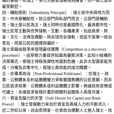
職的事務。在瑞士，多元分散管理被視為機會，而一致化並非
最受歡迎。
四、輔助原則（Subsidiarity Principle）：瑞士就中央與地方而
言，中央是輔助性，就公部門與私部門而言，公部門是輔助
性，瑞士是以民為主。瑞士同時也是最國際化、最具都市性，
瑞士民眾主動與世界接軌、互動，各種產業，包括商業、財
金、文化、法律及運動，與全球完全接軌，但這不是單一政治
意旨，而是公民的選擇與偏好。
瑞士是藉由競爭來發現最佳實務（Competition as a discovery
procedure），由草根力量提供知識為優質決策。此短小結構的
決策模式，使瑞士得極為彈性地面對危機，此非大型國家能完
成。分權及非集中化，是瑞士高效能的成功關鍵。
五、非專業政治（Non-Professional Politicians）：在瑞士，政
黨、公務體系及利益團體權力爭取實踐集體的公民意願，而非
公民追求政黨、公務體系或利益團體之影響。無論技術官僚或
代議士，永遠追求每個計畫的相關利益關係人高度共識。
六、資金及腦力的天堂（Safe Haven for Capital and Brain
Power）：瑞士發展動力來自於資金及高級人力的不斷流入，
近二世紀以來，自由思想家、社會政治運動人士進入瑞士，找