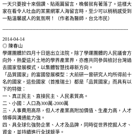
一天只要按十來個讚、貼兩篇留言，晚餐就有著落了。這樣大
家在看令人吐血的某黨網軍人海留言時，至少可以稍稍感受到
一點溫馨感人的氣氛啊！（作者為醫師，台北市民）
------------------------------------------------------------------------------------
2014-04-14
◎ 陳春山
學運團體於四月十日退出立法院，除了學運團體的人民議會方
向外，熱愛這片土地的學界產業界，亦應共同參與檢討台灣過
去國家發展模式，以集體智慧找尋新方向。
「品質國家」的富國發展模型：大前研一曾研究人均所得前十
名的國家，這些國家（首推瑞士）都是「品質國家」而具有以
下的特徵：
一、真正民主、直接民主、人民素質高。
二、小國：人口為300萬-2000萬
三、人事費用高昂，但人才產業高附加價值、生產力高，人才
領導與溝通能力強。
四、具全球化強勢企業、人才及品牌，同時從世界挖掘人才、
資金，並持續進行全球競爭。