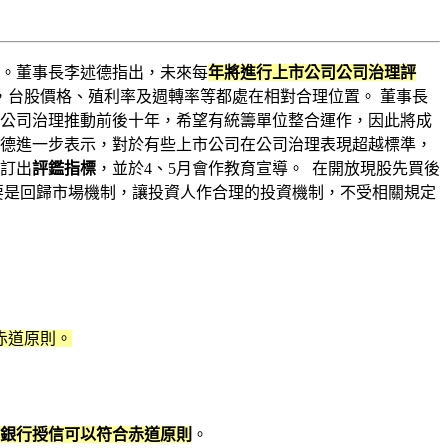
啟動。董事長李述德指出，未來每
年將進行上市公司公司治理評
，台股價格、殖利率及週轉率等都處在相對合理位置。 董事長
，公司治理推動前後十年，希望有統籌單位整合運作，因此將成
述德進一步表示，對於有些上市公司在公司治理表現超越標準，
並訂出
評鑑指標
，並於4、5月會作教育宣導。 在開放現股先買後
重要是回歸市場機制，讓投資人作合理的投資機制，不受相關規定
赤道原則。
銀行授信可以符合赤道原則
。