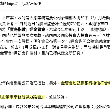
//bit.ly/3AwbcfB
150）上市案，及討論因應業務需要公司治理部即將於下（3）月
資參考。 針對近日台股量能急凍至僅約730億元，李述德重申
內將
「寶島指數」送金管會
，希望今年中即可上路。 李述德說
，同時也希望與國際接軌，讓國內及國際投資人投資參考。 李
一年會作一次評鑑，明年會公布第一次；3月會先開公聽會討論
00億元，較去年1月成長2、3成，對交易量有幫助；而該機制最
金管會4月初會作檢討，目前已擇成證交所研究。
2年內會編製公司治理指數；另外，
金管會也鼓勵銀行授信符合
啟企業未來新競爭力論壇」
，並且致詞。
公司治理，包含公布公司治理年鑑與編製公司治理指數；另外就是