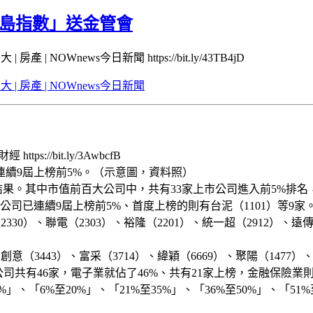
寶島指數」送金管會
OWnews今日新聞 https://bit.ly/43TB4jD
房產 | NOWnews今日新聞
://bit.ly/3AwbcfB
連續9屆上榜前5%。（示意圖，資料照）
其中市值前百大公司中，共有33家上市公司進入前5%排名，矽力
公司已連續9屆上榜前5%、首度上榜的則有台泥（1101）等9家
）、聯電（2303）、裕隆（2201）、統一超（2912）、遠傳（4
（3443）、富采（3714）、緯穎（6669）、聚陽（1477）、
共有46家，電子業就佔了46%、共有21家上榜，金融保險業則佔
%至20%」、「21%至35%」、「36%至50%」、「51%至6