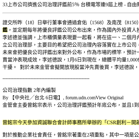
33上市公司擠進公司治理評鑑前5％ 台積電等連9屆上榜 - 自由財經 https:
證交所昨（18）日舉行董事會通過倉佑（1568）及南茂（8
鑑
，並定期每年將優良評鑑公司公布出來，作為國內外投資人投
李述德並強調，上市櫃價量表現要一起看，將在這一、二個月
立公司治理部，主要目的希望把公司治理內容落實在上市公司
未來會把優良公司評鑑出來對外公布，作為市場的標竿，預計
賣當沖表現成效，李述德說，1月6日到現在，總體平均量1,0
干擾。 對於未來金管會擬開放現股當沖先賣後買，李述德說，
--------------------------------------------------------
公司治理指數 2年內編製
By 【中央社╱台北 6日電】, forum.udn.comView Original
金管會主委曾銘宗表示，公司治理評鑑預計年底公布，並且1到
曾銘宗今天參加資誠聯合會計師事務所舉辦的「CSR創利－開
對於推動企業社會責任，曾銘宗著重在2項重點，其中一項是