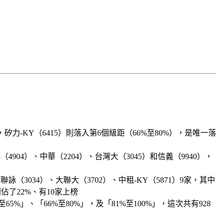
-KY（6415）則落入第6個級距（66%至80%），是唯一落
。
904）、中華（2204）、台灣大（3045）和信義（9940），
聯詠（3034）、大聯大（3702）、中租-KY（5871）9家，其中
了22%、有10家上榜
5%」、「66%至80%」，及「81%至100%」，這次共有928