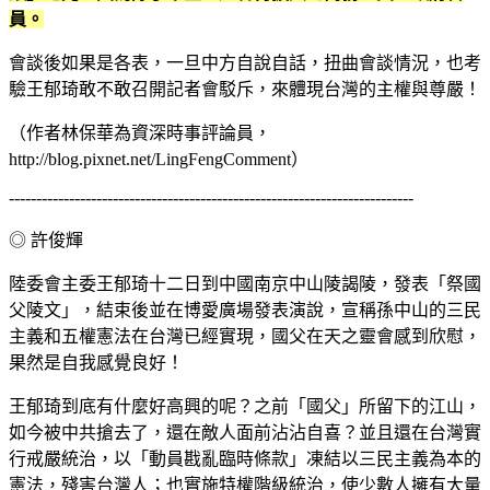
員。
會談後如果是各表，一旦中方自說自話，扭曲會談情況，也考
驗王郁琦敢不敢召開記者會駁斥，來體現台灣的主權與尊嚴！
（作者林保華為資深時事評論員，
http://blog.pixnet.net/LingFengComment）
--------------------------------------------------------------------------
◎ 許俊輝
陸委會主委王郁琦十二日到中國南京中山陵謁陵，發表「祭國
父陵文」，結束後並在博愛廣場發表演說，宣稱孫中山的三民
主義和五權憲法在台灣已經實現，國父在天之靈會感到欣慰，
果然是自我感覺良好！
王郁琦到底有什麼好高興的呢？之前「國父」所留下的江山，
如今被中共搶去了，還在敵人面前沾沾自喜？並且還在台灣實
行戒嚴統治，以「動員戡亂臨時條款」凍結以三民主義為本的
憲法，殘害台灣人；也實施特權階級統治，使少數人擁有大量