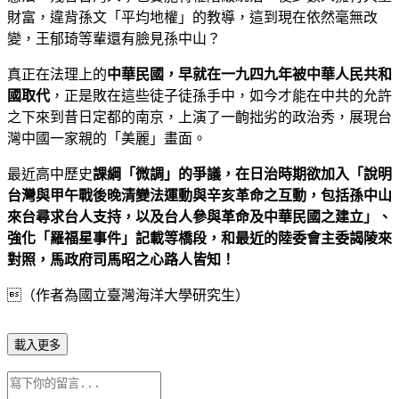
財富，違背孫文「平均地權」的教導，這到現在依然毫無改
變，王郁琦等輩還有臉見孫中山？
真正在法理上的
中華民國，早就在一九四九年被中華人民共和
國取代
，正是敗在這些徒子徒孫手中，如今才能在中共的允許
之下來到昔日定都的南京，上演了一齣拙劣的政治秀，展現台
灣中國一家親的「美麗」畫面。
最近高中歷史
課綱「微調」的爭議，在日治時期欲加入「說明
台灣與甲午戰後晚清變法運動與辛亥革命之互動，包括孫中山
來台尋求台人支持，以及台人參與革命及中華民國之建立」、
強化「羅福星事件」記載等橋段，和最近的陸委會主委謁陵來
對照，馬政府司馬昭之心路人皆知！
（作者為國立臺灣海洋大學研究生）
載入更多