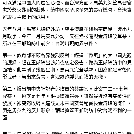
可以滿足中國人的虛妄心理。而台灣方面，馬英九渴望馬習會
處於慾火難耐的狀態，給中國以予取予求的最好機會，台灣實
難取得主權上的成果。
去年八月，馬英九總統外訪，與金溥聰在紐約密商後，爆出九
月政爭；今年一月馬英九外訪，又在洛杉磯與金溥聰咬耳朵，
所以在王郁琦訪中前夕，台灣出現詭異事件。
第一，教育部不顧各界強烈反對，經過「微調」的大中國史觀
的課綱，趕在王郁琦出訪前夜核定公告，做為王郁琦訪中的見
面禮。此事鬧了幾個星期，馬英九完全噤聲，因為他是背後的
影武者，若出來背書，會洩露炮製見面禮的天機。
第二，爆出前中央社記者郭玫蘭的共諜案。此案在二○○七年
成案，一拖就是七年。根據媒體報導，雖然最近沒有突破性的
發展，卻突然收網。這該是未來國安會秘書長金溥聰的傑作，
製造馬英九的反共形象，藉以掩蓋王郁琦訪中對台灣不利的一
面。