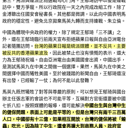
第三，馬派與連派正為選戰勾心鬥角。王郁琦訪中以後是連戰
訪中，雙方爭寵。所以行政院在一天之內完成改組工作，除了
金溥聰出任國安會秘書長，其他都是微調，以此向中國表明馬
政府的穩定性，避免北京拋棄馬英九轉而支持連戰、朱立倫。
中國為體現中央政府的權力，除了規定王郁琦「三不講」之
外，還在王郁琦臨行前兩天宣布拒絕蘋果日報與自由亞洲電台
記者隨團訪問。
台灣的蘋果日報是統派媒體，並不反共，主要
被反共的香港蘋果波及
，因此被禁止也沒有憤慨的表示，還大
力為王郁琦祝福。自由亞洲電台由美國國會出資，中國出手，
是測試馬英九在中美之間做一個選擇。果然，馬英九在中美之
間選擇中國而犧牲美國。至於被踐踏的新聞自由，王郁琦還沒
有出發，已經輸了一仗；為何不能以此發難？
馬英九既然犧牲了對等與尊嚴的原則，可以想見王郁琦與國台
辦主任張志軍的會談也不可能平等，互稱對方官銜還要被中國
七折八扣。按照媒體的報導，還可能解決
中國台生與台灣中生
的健保問題，表面上可能是平等的，但是台灣只有兩千三百萬
人口，中國卻有十三億，如果相互開放，台灣的健保將被「蝗
蟲」吃光，因為除了中生，還會再擴大到商務人員、政府官