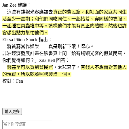
Jan Zee 建議：
這些有錢觀光客應該去
真正的貧民窟，和裡面的家庭共同生
活至少一星期；和他們同吃同住、一起拾荒、穿同樣的衣服、
一起睡在臭蟲堆中等。這樣他們才能有真正的體驗，然後也許
會想出點力幫忙他們。
Elissa Pitton Shuck 指出：
將貧窮當作娛樂——真是刷新下限！噁心。
非洲經濟發展計畫在臉書頁上問「給有錢觀光客的假貧民窟，
你們覺得如何？」Zita Bett 回答：
錢甚至可以買到貧民窟
，太悲哀了。
有錢人不想面對其他人
的現實，所以乾脆照樣製造一個。
校對：Fen
載入更多