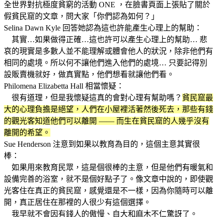
全世界對抗極度貧窮的活動 ONE ，在臉書頁面上張貼了關於
假貧民窟的文章，問大家「你們認為如何？」
Selina Dawn Kyle 回答她認為這也許能產生心理上的幫助：
其實…如果做得正確…這也許可以產生心理上的幫助… 悲
哀的現實是多數人並不能理解或體會他人的狀況，除非他們有
相同的處境。所以何不讓他們進入他們的處境… 只要記得別
設販賣機就好，做真實點，他們想看就讓他們看。
Philomena Elizabetta Hall 相當懷疑：
很有道理，但是我懷疑這真的會對心理有幫助嗎？
貧民窟最
大的心理負擔是絕望，人們在小屋裡活著然後死去，那些有錢
的觀光客知道他們可以離開 —— 而生在貧民窟的人幾乎沒有
離開的希望。
Sue Henderson 注意到如果以教育為目的，這個主意其實很
棒：
如果用來教育民眾，這是個很棒的主意，但是他們有暖氣和
設備完善的浴室，就不是個好點子了。像文章中說的，即使觀
光客住在真正的貧民窟，感覺還是不一樣，因為你隨時可以離
開，真正居住在那裡的人很少有這個選擇。
我早就不會因有錢人的傲慢、自大和麻木不仁驚訝了。