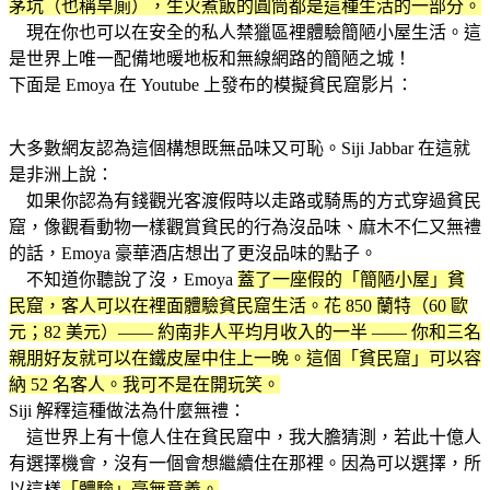
茅坑（也稱旱廁），生火煮飯的圓筒都是這種生活的一部分。
現在你也可以在安全的私人禁獵區裡體驗簡陋小屋生活。這
是世界上唯一配備地暖地板和無線網路的簡陋之城！
下面是 Emoya 在 Youtube 上發布的模擬貧民窟影片：
大多數網友認為這個構想既無品味又可恥。Siji Jabbar 在這就
是非洲上說：
如果你認為有錢觀光客渡假時以走路或騎馬的方式穿過貧民
窟，像觀看動物一樣觀賞貧民的行為沒品味、麻木不仁又無禮
的話，Emoya 豪華酒店想出了更沒品味的點子。
不知道你聽說了沒，Emoya
蓋了一座假的「簡陋小屋」貧
民窟，客人可以在裡面體驗貧民窟生活。花 850 蘭特（60 歐
元；82 美元）—— 約南非人平均月收入的一半 —— 你和三名
親朋好友就可以在鐵皮屋中住上一晚。這個「貧民窟」可以容
納 52 名客人。我可不是在開玩笑。
Siji 解釋這種做法為什麼無禮：
這世界上有十億人住在貧民窟中，我大膽猜測，若此十億人
有選擇機會，沒有一個會想繼續住在那裡。因為可以選擇，所
以這樣
「體驗」毫無意義。