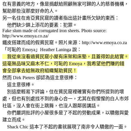
在有意義的地方，像是捐獻給照顧無家可歸的人的慈善機構，
幫助那些沒那麼好命的人。
另一名住在肯亞貧民窟的讀者指出這計畫所欠缺的東西：
他們缺少錦上添花的要素：犯罪。
Fake slum made of corrugated iron sheets. Photo source:
http://www.emoya.co.za/
鐵皮搭建而成的假貧民窟。照片來源：http://www.emoya.co.za
「可恥的 Emoya」Heather Laninga 說：
我從來沒看過貧民窟小屋有床架和床墊，且蓋得如此結實。
這毫無品味又麻木不仁，可恥的 Emoya，我希望他們賺的錢
會全部拿去給無政府組織幫助貧民！
然而 Dirk Pieters 卻認為這主意很棒：
這主意很棒。
別這麼輕易下評論，住在貧民窟裡確實有你們所提到的壞
處，但也有別處找不到的身心合一，尤其在假惺惺的白人市郊
社區，沒人會在街上跳舞，也沒人跟鄰居講話。
你們嚴詞批評的小屋很多是了不起的勞動成果，以驕傲與愛
建立而成。
Shack Chic 這本了不起的書就展現了南非令人驕傲的一面。