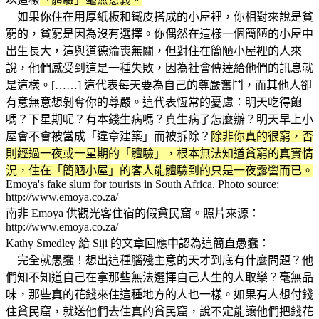
如果你住在用厚紙板和鐵皮搭成的小屋裡，你相對來說是貧
窮的，貧窮是因為沒有選擇。你偶然在這樣一個簡陋的小屋中
出生長大，這與道德淪喪無關，但對住在簡陋小屋裡的人來
說，他們感受到這是一種失敗，因為社會傳達給他們的訊息就
是這樣。[……] 這代表每天要為自己的尊嚴奮鬥，而其他人卻
有意無意想剝奪你的尊嚴。這代表恆常的憂慮：明天吃得飽
嗎？下星期呢？有本錢生病嗎？真生病了怎麼辦？明天早上小
屋會不會被當成「違章建築」而被拆除？
除非你真的很窮，否
則經過一夜或一星期的「體驗」，根本無法知道貧窮的真實情
況，住在「簡陋小屋」的客人能體驗到的只是一夜露營而已。
Emoya's fake slum for tourists in South Africa. Photo source:
http://www.emoya.co.za/
南非 Emoya 供觀光客住宿的假貧民窟。照片來源：
http://www.emoya.co.za/
Kathy Smedley 給 Siji 的文章回應中認為這簡直愚蠢：
完全就愚蠢！想出這種腦殘主意的天才到底有什麼問題？他
們知不知道自己在拿那些無法選擇自己人生的人取樂？毫無品
味，那些真的花錢來住這種地方的人也一樣。如果有人想付錢
住貧民窟，就送他們去住真的貧民窟，說不定能讓他們把錢花