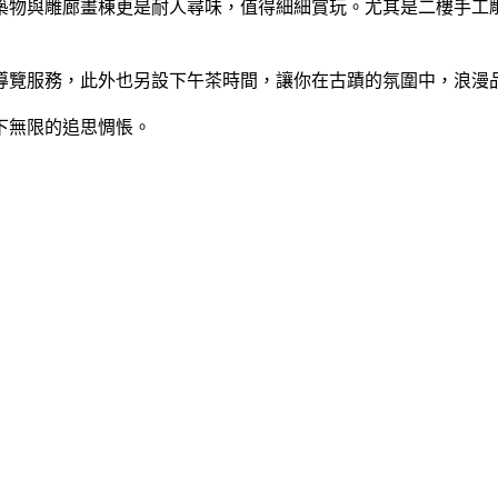
築物與雕廊畫棟更是耐人尋味，值得細細賞玩。尤其是二樓手工
導覽服務，此外也另設下午茶時間，讓你在古蹟的氛圍中，浪漫
下無限的追思惆悵。