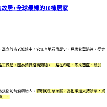
故居+全球最棒的10棟居家
，矗立於古老城鎮中。它無言地看盡歷史，見證繁華過往，從步
雜工做起，因為頗具經商頭腦，一路在印尼、馬來西亞、新加
為張裕葡萄酒創始人。
聰明的生意頭腦，為他賺進大把鈔票，資
勒」。