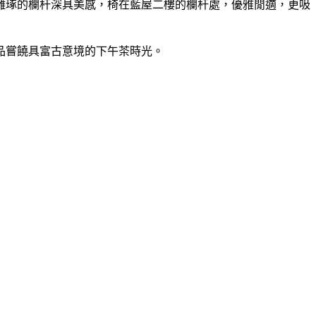
雕琢的欄杆深具美感，椅在藍屋二樓的欄杆處，優雅閒適，更吸
品嘗饒具富古意境的下午茶時光。