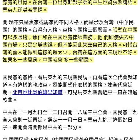
應有的風骨。在台灣一位出身幹部子弟的中生也幫張懸講話。
馬英九卻噤若寒蟬。
問 題不只是焦家或馬家的不同人格，而是涉及台灣（中華民
國）的國格。台灣有人格、黨格、國格三個層面。
張懸在中國
可以多賺錢；焦仁和在中國也有律師業務；他 們即使失去中
國市場，只是少賺些錢，但不能因此失去自己的人格。可惜台
灣的藝人能做到這樣的還太少；台商在這方面的表現也不好。
如果多一些風骨，中國就會 多一些顧忌。
國民黨的黨格，看馬英九的表現與民調，再看這次全代會就知
道。有這樣的執政黨，還能期望什麼樣的國格？連全代會延
期，
北京也比吳伯雄早知道
，可見馬英九與習近平一直在暗通
款曲。
中共在十一月九日至十二日召開十八屆三中全會，國民黨十九
全大會則一延再延，選定十一月十日。馬英九挑了這個好日
子，連開會時間都是中共的一部分。
中 國國民黨正向民革（中國國民黨革命委員會）過渡。民革