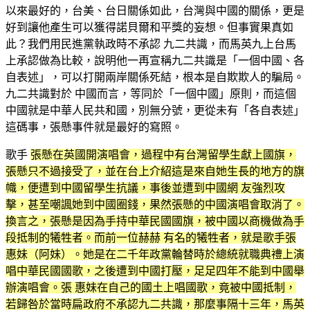
以來最好的，台美、台日關係如此，台灣與中國的關係，更是
好到讓他產生可以獲得諾貝爾和平獎的妄想。但事實果真如
此？我們用民進黨執政時不承認 九二共識，而馬英九上台馬
上承認做為比較，說明他一再宣稱九二共識是「一個中國、各
自表述」，可以打開兩岸關係死結，根本是自欺欺人的騙局。
九二共識對於 中國而言，等同於「一個中國」原則，而這個
中國就是中華人民共和國，別無分號，更從未有「各自表述」
這碼事，張懸事件就是最好的寫照。
歌手
張懸在英國開演唱會，過程中有台灣留學生獻上國旗，
張懸只不過接受了，並在台上介紹這是來自她生長的地方的旗
幟，便遭到中國留學生抗議，事後並遭到中國網 友強烈攻
擊，甚至嘲諷她到中國圈錢，果然張懸的中國演唱會取消了。
換言之，張懸是因為手持中華民國國旗，被中國以商機做為手
段抵制的犧牲者。而前一位赫赫 有名的犧牲者，就是歌手張
惠妹（阿妹）。她是在二千年政黨輪替時於總統就職典禮上演
唱中華民國國歌，之後遭到中國打壓，足足四年不能到中國舉
辦演唱會。張 惠妹在自己的國土上唱國歌，竟被中國抵制，
若歸咎於當時扁政府不承認九二共識，那麼事隔十三年，馬英