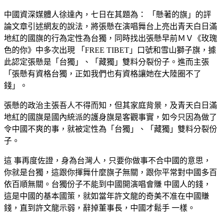
中國資深媒體人徐達內，七日在其題為： 「懸著的旗」的評
論文章引述網友的說法，將張懸在演唱舞台上亮出青天白日滿
地紅的國旗的行為定性為台獨，同時找出張懸早前ＭＶ《玫瑰
色的你》中多次出現 「FREE TIBET」口號和雪山獅子旗，據
此認定張懸是「台獨」、「藏獨」雙料分裂份子。進而主張
「張懸有資格台獨，正如我們也有資格讓她在大陸圈不了
錢」。
張懸的政治主張吾人不得而知，但其家庭背景，及青天白日滿
地紅的國旗是國內統派的護身旗是客觀事實，如今只因為做了
令中國不爽的事，就被定性為「台獨」、「藏獨」雙料分裂份
子。
這 事再度佐證，身為台灣人，只要你做事不合中國的意思，
你就是台獨，這跟你揮舞什麼旗子無關，跟你平常對中國多百
依百順無關。台獨份子不能到中國開演唱會賺 中國人的錢，
這是中國的基本國策，就如當年許文龍的奇美不准在中國賺
錢，直到許文龍示弱，辭掉董事長，中國才鬆手 一樣。