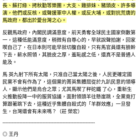
長、蘇打綠、拷秋勤等樂團，大支、雞排妹、豬頭皮、許多導
演，他們或反核，或聲援軍中人權，或反大埔，或對抗荒唐的
馬政府，都出於愛台灣之心。
反觀馬政府，內閣民調滿意度，前天勇奪全球民主國家倒數第
一，這種低能滿意度，稍微有自尊心的，早就說聲拍謝，回家
喫自己了，在日本則可能早就切腹自殺，只有馬官員還有臉幹
下去，薪水照領，其臉皮之厚，羞恥感之低，還真不是普通人
能及。
馬 英九射下所有太陽，只准自己當太陽之後，人民更確定國
民黨不會有作為了，這個黨的菁英集體屈從於九趴民意的領導
人，顯示他們是烏合之眾；尤其馬喫了秤砣鐵 了心，重新生
火推動投降一中的服貿協議，面對領頭羊往懸崖跳，全黨竟打
算跟著跳下去，這種近乎集體自殺式的「羊群效應」一旦發
生，台灣還會有未來嗎？（莊 榮宏）
------------------------------------------------------------
◎ 王丹