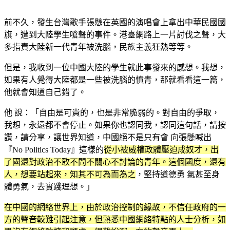
前不久，發生台灣歌手張懸在英國的演唱會上拿出中華民國國
旗，遭到大陸學生嗆聲的事件。港臺網路上一片討伐之聲，大
多指責大陸新一代青年被洗腦，民族主義狂熱等等。
但是，我收到一位中國大陸的學生就此事發來的感想。我想，
如果有人覺得大陸都是一些被洗腦的憤青，那就看看這一篇，
他就會知道自己錯了。
他 說：「自由是可貴的，也是非常脆弱的。對自由的爭取，
我想，永遠都不會停止。如果你也認同我，認同這句話，請按
讚，請分享，讓世界知道，中國絕不是只有會 向張懸喊出
『No Politics Today』這樣的
從小被威權政體壓迫成奴才，出
了國還對政治不敢不問不關心不討論的青年。這個國度，還有
人，想要站起來，知其不可為而為之
，堅持道德勇 氣甚至身
體勇氣，去實踐理想。」
在中國的網絡世界上，由於政治控制的緣故，不信任政府的一
方的聲音較難引起注意，但熟悉中國網絡特點的人士分析，如