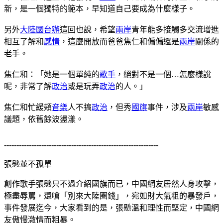
新，是一個獨特的範本，早知道自己要成為什麼樣子。
另外
大陸
國台辦
這回也說，希望
兩岸
青年能多接觸多交流增進
相互了解和
感情
，這麼開放而爸爸焦仁和偏偏還是
兩岸
關係的
老手。
焦仁和：「她是一個單純的
歌手
，絕對不是一個…怎麼樣說
呢，非常了解
政治
或是玩弄
政治
的人。」
焦仁和忙緩頰
音樂
人不搞
政治
，但秀
國旗
事件，涉及
兩岸
敏感
議題，依舊餘波盪漾。
--------------------------------------------------------------
張懸並不孤單
創作歌手張懸只不過介紹國旗而已，中國網友居然人身攻擊，
極盡辱罵，還嗆「別來大陸圈錢」，宛如財大氣粗的暴發戶，
事件發展迄今，大家看到的是，張懸溫和理性而堅定，中國網
友傲慢激情而粗暴。