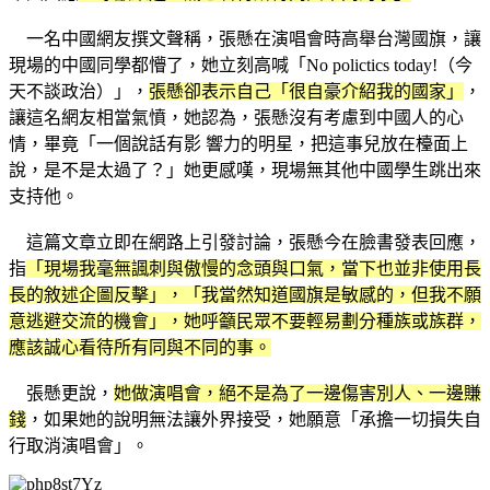
一名中國網友撰文聲稱，張懸在演唱會時高舉台灣國旗，讓
現場的中國同學都懵了，她立刻高喊「No polictics today!（今
天不談政治）」，
張懸卻表示自己「很自豪介紹我的國家」
，
讓這名網友相當氣憤，她認為，張懸沒有考慮到中國人的心
情，畢竟「一個說話有影 響力的明星，把這事兒放在檯面上
說，是不是太過了？」她更感嘆，現場無其他中國學生跳出來
支持他。
這篇文章立即在網路上引發討論，張懸今在臉書發表回應，
指
「現場我毫無諷刺與傲慢的念頭與口氣，當下也並非使用長
長的敘述企圖反擊」，「我當然知道國旗是敏感的，但我不願
意逃避交流的機會」，她呼籲民眾不要輕易劃分種族或族群，
應該誠心看待所有同與不同的事。
張懸更說，
她做演唱會，絕不是為了一邊傷害別人、一邊賺
錢
，如果她的說明無法讓外界接受，她願意「承擔一切損失自
行取消演唱會」。