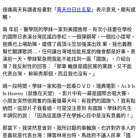
接連兩天有讀者投書對「
青天白日比五星
」表示意見，頗有感
觸。
兩 年前，醫學院的學妹一家到美國進修，有次小孩要在學校
的國際日表演台灣民謠四季紅，一個彈鋼琴，一個拉小提琴，
爸媽也上場助陣，還借了兩頂斗笠加強演出效 果，我也義務
幫忙翻譯歌詞…，任何讓台灣增加能見度的機會都是好事。表
演前一天，學妹緊急問我能不能找到一面「國旗」，介紹台
灣？我反射性的回答：「那車 輪旗是國民黨的黨旗，又不能
代表台灣， 幹嘛秀那個，而且我也沒有。」
過一段時間，學妹一家和我一起看ＤＶＤ，瑞典電影，As It Is
In Heaven（就像在天堂），影片中有一幕是國際合唱大賽，
小朋友突然很興奮的指著螢幕大叫：有我們的國旗ㄟ！我有點
納悶，這部片子我看過，可是沒注意到 有國旗。學妹的先生
半調侃的說：「因為這面旗子在學姊心目中是沒有意義的！」
那當下，我突然意會到，我所討厭的車輪旗，也許對許多人的
意義就是代表台灣：陳雲林來台時，馬政府不讓人民拿「國