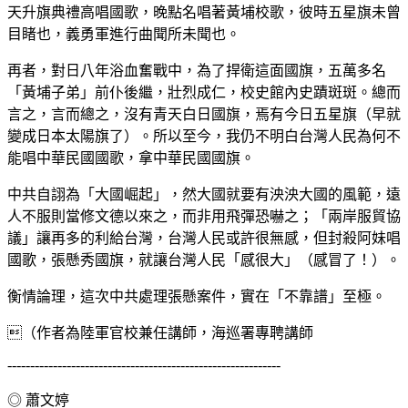
天升旗典禮高唱國歌，晚點名唱著黃埔校歌，彼時五星旗未曾
目睹也，義勇軍進行曲聞所未聞也。
再者，對日八年浴血奮戰中，為了捍衛這面國旗，五萬多名
「黃埔子弟」前仆後繼，壯烈成仁，校史館內史蹟斑斑。總而
言之，言而總之，沒有青天白日國旗，焉有今日五星旗（早就
變成日本太陽旗了）。所以至今，我仍不明白台灣人民為何不
能唱中華民國國歌，拿中華民國國旗。
中共自詡為「大國崛起」，然大國就要有泱泱大國的風範，遠
人不服則當修文德以來之，而非用飛彈恐嚇之；「兩岸服貿協
議」讓再多的利給台灣，台灣人民或許很無感，但封殺阿妹唱
國歌，張懸秀國旗，就讓台灣人民「感很大」（感冒了！）。
衡情論理，這次中共處理張懸案件，實在「不靠譜」至極。
（作者為陸軍官校兼任講師，海巡署專聘講師
------------------------------------------------------------
◎ 蕭文婷