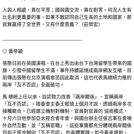
人與人相處，貴在平等；國與國交流，貴在對等。何況人生有
比名利更重要的事，如果不敢認同自己生長的土地和國家，那
就算贏得了全世界，又有什麼意義？（莊榮宏）
-----------------------------------------------------
◎ 黃帝穎
張懸日前在英國演唱，在台上秀出由台下台灣留學生帶來的國
旗，引發中國留學生不滿，事件持續延燒成兩岸網友互嗆，目
前傳出張懸在北京演唱會恐因此取消，這也代表馬總統力推的
兩岸「互不否認」全面破功。
馬 總統上任以來，自認致力改善「兩岸關係」，宣稱兩岸
「互不否認」。陸委會主委王郁琦上個月才說，透過兩岸多次
接觸磨合，已經建立機制對機制、官員對官員的 協商模式，
十月六日他參加亞太經合會年會，與國台辦主任張志軍在會場
外自然互動，並「互稱官職」，這些事實都充分體現兩岸關係
目前正逐步朝向「互不否認」 的具體實踐。如今看來諷刺，