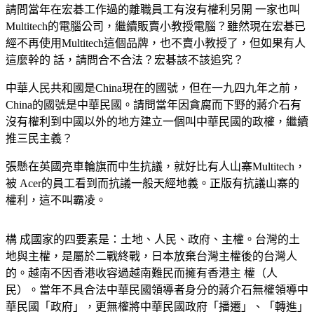
請問當年在宏碁工作過的離職員工有沒有權利另開 一家也叫
Multitech的電腦公司，繼續販賣小教授電腦？雖然現在宏碁已
經不再使用Multitech這個品牌，也不賣小教授了，但如果有人
這麼幹的 話，請問合不合法？宏碁該不該追究？
中華人民共和國是China現在的國號，但在一九四九年之前，
China的國號是中華民國。請問當年因貪腐而下野的蔣介石有
沒有權利到中國以外的地方建立一個叫中華民國的政權，繼續
推三民主義？
張懸在英國亮車輪旗而中生抗議，就好比有人山寨Multitech，
被 Acer的員工看到而抗議一般天經地義。正版有抗議山寨的
權利，這不叫霸凌。
構 成國家的四要素是：土地、人民、政府、主權。台灣的土
地與主權，是屬於二戰終戰，日本放棄台灣主權後的台灣人
的。越南不因香港收容過越南難民而擁有香港主 權（人
民）。當年不具合法中華民國領導者身分的蔣介石無權領導中
華民國「政府」，更無權將中華民國政府「播遷」、「轉進」