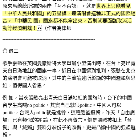
原來馬總統所謂的兩岸「互不否認」，就是
世界上只能看見
「中華人民共和國」的五星旗，連演唱會這種非正式的國際場
合，「中華民 國」國旗都不能拿出來，否則就要面臨取消活
動等經濟制裁！
（作者為律師
------------------------------------------------------------
◎ 愚工
歌手張懸在英國曼徹斯特大學舉辦小型演出時，在台上亮出青
天白日滿地紅的國旗一事，近日在中國遭到批判，張懸在北京
的演唱會可能被取消，其中的主流論述所彰顯的中國邏輯與思
維，值得國人省思。
例 如，當晚張懸亮出青天白日滿地紅的國旗時，台下的中國
留學生高喊no politic，其實自己就很politic。中國人可以
politic，台灣人politic就是挑釁，這種強盜邏輯，昨天「自由廣
場」已有類似的評 論，在此不再贅言。倒是張懸被扣上「台
獨」與「藏獨」雙料分裂份子的頭銜，更是凸顯中國的強盜邏
輯。