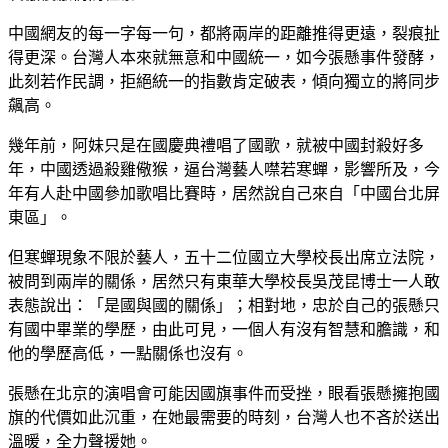
中國網友的每一字每一句，都將兩岸的距離推得更遠，裂痕扯
得更深。台灣人本來就無意和中國統一，如今張懸事件發酵，
此刻若作民調，拒絕統一的指數肯定破表，傾向獨立的將同步
飆高。
幾年前，阿妹只是在國慶典禮唱了國歌，就被中國封殺好多
年，中國透過殺雞儆猴，逼台灣藝人噤若寒蟬，影響所及，今
年有人赴中國參加歌唱比賽時，居然說自己來自「中國台北屏
東區」。
但寒蟬現象不限於藝人，五十二位國立大學校長出席立法院，
被問到兩岸的關係，居然只有東華大學校長吳茂昆博士一人敢
表態說出：「是國與國的關係」；相對地，忠於自己的張懸只
有國中畢業的學歷，由此可見，一個人有沒有智慧和膽識，和
他的學歷高低，一點關係也沒有。
張懸在北京的演唱會可能因國旗事件而受挫，眼看張懸擁抱國
旗的代價如此沉重，在她最需要的時刻，台灣人也不吝於送出
溫暖，全力聲援她。