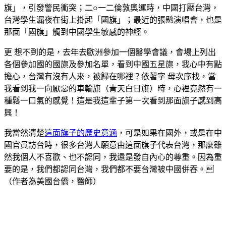
旗」，引發警民衝突；二○一二倫敦奧運時，中國打壓台灣，
台灣學生漏夜在街上掛起「國旗」；最近的張懸演唱會，也是
那面「國旗」觸到中國學生敏感的神經。
更 想不到的是，去年去歐洲參加一個醫學會議，會場上列出
各個參加國的國旗及參加名單，看到中國五星旗，我心中有點
擔心，台灣有沒有人來，被歸在哪裡？依著字 母次序找，當
我看到我一向厭惡的車輪旗（青天白日旗）時，心裡竟然有一
種鬆一口氣的感覺！這是我這輩子第一次看到那面旗子感到高
興！
我當然清楚
這面旗子的歷史意涵
，可是如果在國外，或是在中
國官員訪台時，很多台灣人願意由這面旗子代表台灣，那麼雖
然我個人不喜歡、也不認同，我還是發自內心的尊重。因為重
要的是，我們都認同台灣，我們都不要台灣被中國併吞。
（作者為美國台僑，醫師）