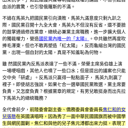
由派的震驚，也引發俄羅斯的不滿。
不過在馬英九把國民黨引向潰敗，馬英九滿意度只剩九趴之
際，國民黨召開十九全大會，馬英九不但沒有反省，還不要臉
的鼓掌通過修改黨章，總統必兼黨主席職務，進一步擴大個人
的獨裁權力，營造
國民黨內唯一的「太陽」
。中共雖然再度吹
捧毛澤東，但也不敢再塑造「紅太陽」，反而龜縮台灣的國民
黨，出現一個自封的太陽，真是不知羞恥為何物。
雖 然國民黨內反馬派表達了一些不滿，榮譽主席吳伯雄上演
一場哽咽戲，其他人也噴了一些口水；但是提出的議案也只能
交中央「研處」。反馬派只贏得一點點面子， 馬英九則贏了
裡子。即使胡志強說，如果七合一選舉國民黨敗選，黨主席要
負責，又怎麼負責？根據黨章的規定，有男兒敢挺身而出先拉
下馬英九的總統職務？
全代會前夕，
前陸委會副主委、僑務委員會委員長
焦仁和的女
兒張懸
在英國演唱時，因為秀了一面中華民國國旗而被中國學
生與網民圍剿，焦仁和與他的兒子焦元溥都出來力挺，表現了