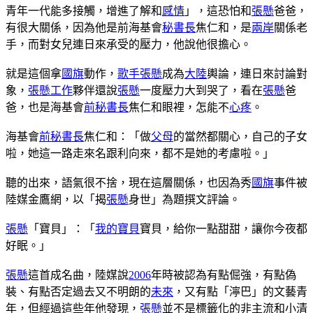
青年一代能多接觸，增進了解和
感情
」，這恐怕和
張懸
爸爸，
有很大關係，因為他是前海基會
秘書長
焦仁和，是
兩岸
關係老
手，而對女兒連日來承受的壓力，他說他很擔心。
就是這個拿
國旗
動作，
歌手
張懸
成為
大陸
輿論，連日來討論對
象，
張懸
工作
夥伴還說
張懸
一度壓力大到哭了，看在
張懸
爸
爸，也是海基會
前秘書長
焦仁和眼裡，怎能不
心疼
。
海基會
前秘書長
焦仁和：「做
父母
的當然都關心，自己的子女
啦，她這一路走來名跟利向來，都不是她的考慮啦。」
聽的出來，語氣很不捨，現在這層關係，也因為秀
國旗
事件被
陸媒金鷹網，以「揭
張懸
身世」為題撰文評論。
張懸
「寶貝」：「
我的寶貝
寶貝，給你一點甜甜，讓你今夜都
好眠。」
張懸
這首成名曲，陸媒說
2006
年時被認為有點倔強，有點偽
裝、有點否定過去又不明朗的
未來
，又有點「濘巴」的文藝青
年，但經過這些年他發現，
張懸
並不是標籤化的非主流和小清