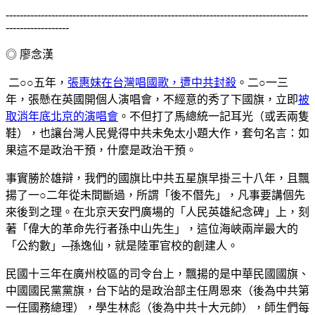
--------------------------------------------------------------------------------------
------------------
◎ 廖念漢
二○○五年，
張惠妹在台灣唱國歌，遭中共封殺
。二○一三
年，張懸在英國開個人演唱會，不經意的秀了下國旗，立即
被
取消年底北京的演唱會
。不但打了馬總統一記耳光（或丟兩隻
鞋），也讓台灣人民覺得中共未免太小題大作，套句名言：如
果這不是政治干預，什麼是政治干預。
事實勝於雄辯，我們的國旗比中共五星旗早掛三十八年，且飄
揚了一○二年從未間斷過，所謂「後不僭先」，凡事要講個先
來後到之理。在北京天安門廣場的「人民英雄紀念碑」上，刻
著「偉大的革命先行者孫中山先生」，這位海峽兩岸最大的
「公約數」─孫逸仙，就是陸軍官校的創建人。
民國十三年在廣州校區的司令台上，飄揚的是中華民國國旗、
中國國民黨黨旗，台下站的是政治部主任周恩來（後為中共第
一任國務總理），學生林彪（後為中共十大元帥），師生們每