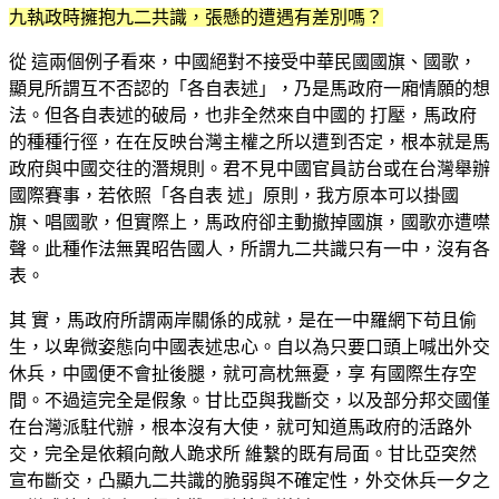
九執政時擁抱九二共識，張懸的遭遇有差別嗎？
從 這兩個例子看來，中國絕對不接受中華民國國旗、國歌，
顯見所謂互不否認的「各自表述」，乃是馬政府一廂情願的想
法。但各自表述的破局，也非全然來自中國的 打壓，馬政府
的種種行徑，在在反映台灣主權之所以遭到否定，根本就是馬
政府與中國交往的潛規則。君不見中國官員訪台或在台灣舉辦
國際賽事，若依照「各自表 述」原則，我方原本可以掛國
旗、唱國歌，但實際上，馬政府卻主動撤掉國旗，國歌亦遭噤
聲。此種作法無異昭告國人，所謂九二共識只有一中，沒有各
表。
其 實，馬政府所謂兩岸關係的成就，是在一中羅網下苟且偷
生，以卑微姿態向中國表述忠心。自以為只要口頭上喊出外交
休兵，中國便不會扯後腿，就可高枕無憂，享 有國際生存空
間。不過這完全是假象。甘比亞與我斷交，以及部分邦交國僅
在台灣派駐代辦，根本沒有大使，就可知道馬政府的活路外
交，完全是依賴向敵人跪求所 維繫的既有局面。甘比亞突然
宣布斷交，凸顯九二共識的脆弱與不確定性，外交休兵一夕之