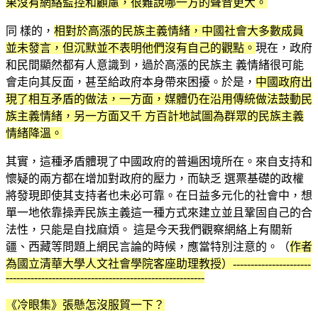
果沒有網絡監控和顧慮，很難說哪一方的聲音更大。
同 樣的，
相對於高漲的民族主義情緒，中國社會大多數成員
並未發言，但沉默並不表明他們沒有自己的觀點。
現在，政府
和民間顯然都有人意識到，過於高漲的民族主 義情緒很可能
會走向其反面，甚至給政府本身帶來困擾。於是，
中國政府出
現了相互矛盾的做法，一方面，媒體仍在沿用傳統做法鼓動民
族主義情緒，另一方面又千 方百計地試圖為群眾的民族主義
情緒降溫。
其實，這種矛盾體現了中國政府的普遍困境所在。來自支持和
懷疑的兩方都在增加對政府的壓力，而缺乏 選票基礎的政權
將發現即使其支持者也未必可靠。在日益多元化的社會中，想
單一地依靠操弄民族主義這一種方式來建立並且鞏固自己的合
法性，只能是自找麻煩。 這是今天我們觀察網絡上有關新
疆、西藏等問題上網民言論的時候，應當特別注意的。（
作者
為國立清華大學人文社會學院客座助理教授）----------------------
--------------------------------------------------------
《冷眼集》張懸怎沒服貿一下？