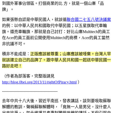
到國外軍事佔領區。打個商業的比 方，就是一個山寨「品
牌」。
如果張懸自認是中華民國人，就該循
聯合國二七五八號決議案
的例：以中華人民共和國取代中華民國；以五星旗取代車輪
旗。還亮車輪旗，那就是自己討打：好比山寨Multitech的員工
在Acer的員工面前公開使用Multitech的商標，Acer的員工當然
非抗議不可。
積非不能成是：
正版應該被尊重；山寨應該被唾棄。台灣人早
就該建立自己的品牌了。跟中華人民共和國一起送中華民國一
路好走吧！
（作者為部落客，完整版請見
http://blog.0bei.org/2013/11/rightOfPiracy.html
）
--------------------------------------------
去年中共十八大後，習近平南巡，發表講話，談到要吸取蘇聯
解體的教訓，聲稱蘇聯解體時，「竟無一人是男兒，沒什麼人
出來抗爭。」如此維護共產專制獨裁政權的講話，不但引起自