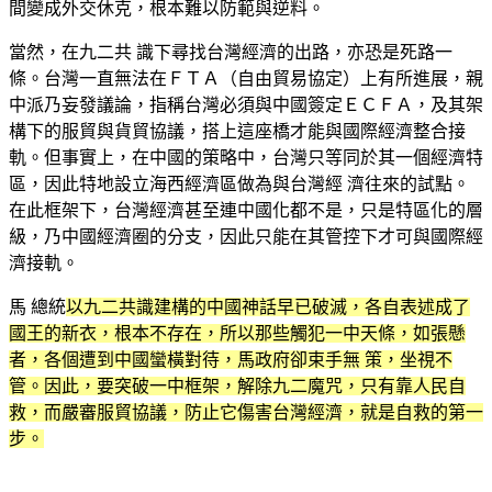
間變成外交休克，根本難以防範與逆料。
當然，在九二共 識下尋找台灣經濟的出路，亦恐是死路一
條。台灣一直無法在ＦＴＡ（自由貿易協定）上有所進展，親
中派乃妄發議論，指稱台灣必須與中國簽定ＥＣＦＡ，及其架
構下的服貿與貨貿協議，搭上這座橋才能與國際經濟整合接
軌。但事實上，在中國的策略中，台灣只等同於其一個經濟特
區，因此特地設立海西經濟區做為與台灣經 濟往來的試點。
在此框架下，台灣經濟甚至連中國化都不是，只是特區化的層
級，乃中國經濟圈的分支，因此只能在其管控下才可與國際經
濟接軌。
馬 總統
以九二共識建構的中國神話早已破滅，各自表述成了
國王的新衣，根本不存在，所以那些觸犯一中天條，如張懸
者，各個遭到中國蠻橫對待，馬政府卻束手無 策，坐視不
管。因此，要突破一中框架，解除九二魔咒，只有靠人民自
救，而嚴審服貿協議，防止它傷害台灣經濟，就是自救的第一
步。