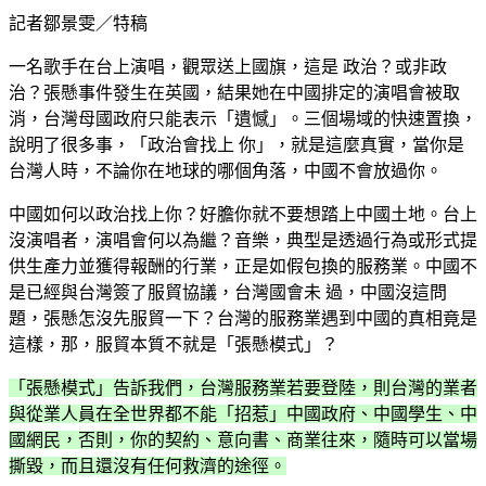
記者鄒景雯／特稿
一名歌手在台上演唱，觀眾送上國旗，這是 政治？或非政
治？張懸事件發生在英國，結果她在中國排定的演唱會被取
消，台灣母國政府只能表示「遺憾」。三個場域的快速置換，
說明了很多事，「政治會找上 你」，就是這麼真實，當你是
台灣人時，不論你在地球的哪個角落，中國不會放過你。
中國如何以政治找上你？好膽你就不要想踏上中國土地。台上
沒演唱者，演唱會何以為繼？音樂，典型是透過行為或形式提
供生產力並獲得報酬的行業，正是如假包換的服務業。中國不
是已經與台灣簽了服貿協議，台灣國會未 過，中國沒這問
題，張懸怎沒先服貿一下？台灣的服務業遇到中國的真相竟是
這樣，那，服貿本質不就是「張懸模式」？
「張懸模式」告訴我們，台灣服務業若要登陸，則台灣的業者
與從業人員在全世界都不能「招惹」中國政府、中國學生、中
國網民，否則，你的契約、意向書、商業往來，隨時可以當場
撕毀，而且還沒有任何救濟的途徑。