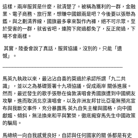
這樣，兩岸服貿是什麼，就清楚了。被稱為獲利的一群，金融
業、電子商務、旅行業，想賺中國銀兩是吧？今後要以張懸為
鑑，與之劃清界線，國旗最多拿來製作內褲，絕不可示眾。至
於受害的一群，就省省吧，連胯下爬過都免了，反正爬過，下
場不會兩樣。
其實，陸委會說了真話，服貿協議，沒別的，只能「遺
憾」。
------------------------------------------------------------------------------
馬英九執政以來，最沾沾自喜的莫過於承認所謂「九二共
識」，並以之為基礎簽署十九項協議，促成兩岸 關係進展。
然而，最近發生的歌手張懸在倫敦演唱會秀國旗遭到中國網友
攻擊，進而取消北京演唱會，以及非洲友邦甘比亞毫無預兆宣
布與我斷交事件，充分暴露馬 英九自失主權與國格，向中國
獻媚、傾斜，無法換來和平與繁榮，徹底揭穿馬先生中國政策
的騙局。
馬總統一向自我感覺良好，自認與任何國家的關 係都是有史