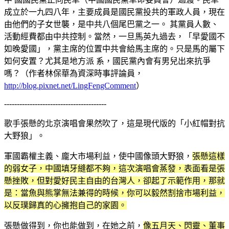
成立於一九四八年，主要成員是國民黨投共的軍政人員，現在
由他們的子女世襲，是中共八個尾巴黨之一。 其黨員人數、
活動經費都由中共控制。當然，一旦馬英九過去，「早愛國不
如晚愛國」，黨主席的位置中共會給馬主席的。只是馬的屬下
如何安置？尤其是地方派 系，國民黨內會有男兒出來抗爭
嗎？（作者林保華為資深時事評論員，
http://blog.pixnet.net/LingFengComment
）
----------------------------------------
歌手張懸的北京演唱會果然吹了，這是現代版的「小紅帽對抗
大野狼」。
軍國霸權主義、龐大市場利益，使中國像頭大野狼，
張懸這樣
的弱女子，中國填牙縫都不夠，這次演唱會蒸發，表面看是張
懸挫敗，但對愛好民主自由的台灣人，卻起了示範作用，那就
是：當魚與熊掌無法兼得的時候，你可以毅然割捨市場利益，
以反璞歸真的心擁抱自己的家園。
張懸做得到，你也能做到，在她之前，
像五月天、閃靈、董事