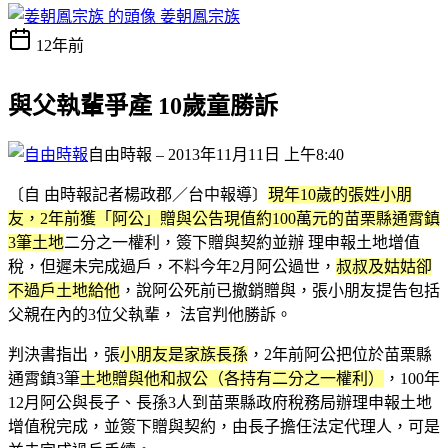
姜朝鳳宗族
12年前
與父執輩爭產 10歲童勝訴
自由時報
– 2013年11月11日 上午8:40
〔自 由時報記者楊政郡／台中報導〕
現年10歲的張姓小朋
友，2年前獲「阿公」贈與公告現值約100萬元的苗栗縣通霄鎮
3筆土地
二分之一權利，簽下贈與契約並辦 理申報土地增值
稅，但遲未完成過戶，不料今年2月阿公過世，
叔叔及姑姑卻
不過戶土地給他
，說阿公死前已撤銷贈與，張小朋友提告包括
父親在內的3位父執輩， 法官判他勝訴。
判決書指出，張
小朋友是家族長孫
，2年前阿公把位於苗栗縣
通霄鎮3筆
土地贈與他和叔公（各持有二分之一權利）
，100年
12月阿公與長子、長孫3人到苗栗縣政府稅務局辦理申報土地
增值稅完成，並簽下贈與契約，由長子擔任法定代理人，可是