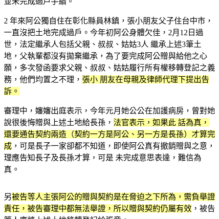
並未完成過戶手續。
2 年來阿公獨自住在彰化縣員林鎮，張小朋友父子住台中市，
一直沒把土地完成過戶。今年初阿公身體欠佳，2月12日過
世，法定繼承人包括父親、叔叔、姑姑3人 繼承上述3筆土
地，父執輩都沒有拋棄繼承，為了要完成阿公贈與給他之心
願，多次發函要求父親、叔叔、姑姑履行所有權移轉登記之義
務，他們均置之不理，
張小 朋友在母親及律師代理下提出告
訴。
審理中，嬸嬸出庭表示，今年元月她公公在加護病房，曾對她
說很後悔贈與上述土地給長孫，
法官表示，如果此 話為真，
還要通告契約兩造（契約一方是阿公、另一方是長孫）才算完
成
，可是長子一家卻都不知道，即使阿公真有撤銷贈與之意，
理應告知長子及長孫才算，可是 未完成意思表達，難信為
真。
另
被告等人主張阿公的贈與契約是在脅迫之下所為，需負舉證
責任，被告審理中都無法舉證，所以贈與契約仍屬有效
，被告