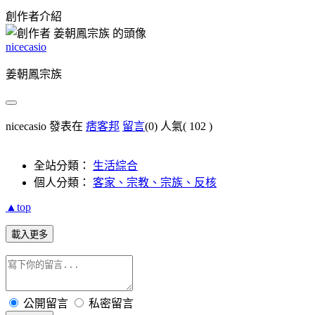
創作者介紹
nicecasio
姜朝鳳宗族
nicecasio 發表在
痞客邦
留言
(0)
人氣(
102
)
全站分類：
生活綜合
個人分類：
客家、宗教、宗族、反核
▲top
載入更多
公開留言
私密留言