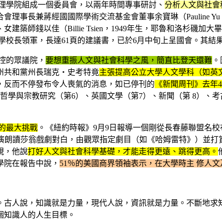
理學院組成一個委員會，以兩年時間專事研討、
分析人文與社會
理事長兼蔣經國國際學術交流基金會董事余寶琳（Pauline Y
築師錢以佳（Billie Tsien，1949年生，耶魯和洛杉
學校長領軍，長達61頁的建議書，已於6月中旬上呈國會。其結
控的眾議院，
要想重振人文與社會科學之風，簡直比登天還難
。
州共和黨州長瑞克‧史考特竟
主張提高公立大學人文學科（如英
，反而不停發布令人喪氣的消息，如已停刊的
《新聞周刊》去年4月
哲學與宗教研究（第6）、英國文學（第7）、新聞（第 8）、考
的最大挑戰
。《紐約時報》9月9日報導一個剛從長春藤聯盟名校
點）表演朗讀莎翁戲劇對白，由觀眾指定劇目（如《哈姆雷特》）並
視，他說
打好人文與社會科學基礎，才能走得更遠、跳得更高。
學院在報告中說，
51％的美國商界領袖表示，在大學時主 修人
。古人說，知識就是力量，現代人說，資訊就是力量。不斷地求
個知識人的人生目標。