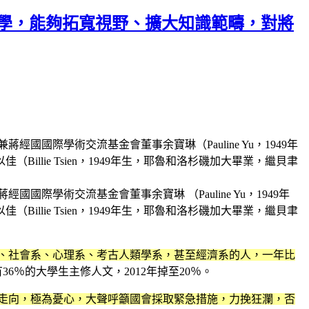
科學，能夠拓寬視野、擴大知識範疇，對將
術交流基金會董事余寶琳 （Pauline Yu，1949年
lie Tsien，1949年生，耶魯和洛杉磯加大畢業，繼貝聿
系、社會系、心理系、考古人類學系，甚至經濟系的人，一年比
36％的大學生主修人文，2012年掉至20％。
走向，極為憂心，大聲呼籲國會採取緊急措施，力挽狂瀾，否