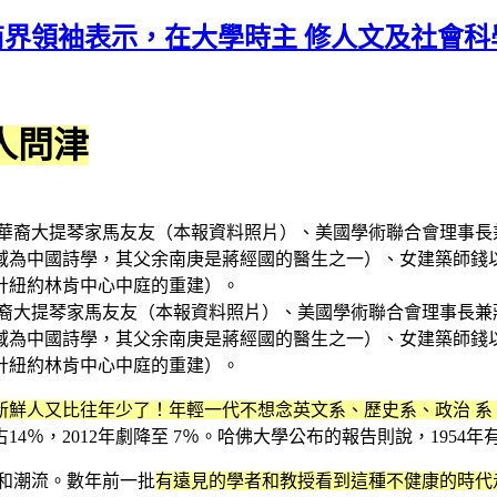
國商界領袖表示，在大學時主 修人文及社會
人問津
琴家馬友友（本報資料照片）、美國學術聯合會理事長兼蔣經國國際學
國詩學，其父余南庚是蔣經國的醫生之一）、女建築師錢以佳（Bil
計紐約林肯中心中庭的重建）。
新鮮人又比往年少了！年輕一代不想念英文系、歷史系、政治 
4％，2012年劇降至 7％。哈佛大學公布的報告則說，1954年有
和潮流。數年前一批
有遠見的學者和教授看到這種不健康的時代