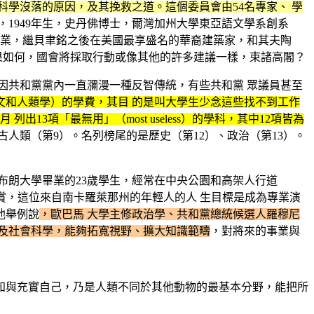
科學沒落的原因，及其挽救之道。這個委員會由54名專家、 學
u，1949年生，史丹佛博士，爾灣加州大學東亞語文學系創系
磯加大畢業，繼貝聿銘之後在美國最享盛名的華裔建築家，和其夫陶
果如何，國會將採取行動或像其他的許多建議一樣，束諸高閣？
因共和黨黨內一直瀰漫一種反智傳統，有些共和黨 眾議員甚至
文和人類學）的學費，其目 的是叫大學生少念這些找不到工作
 列出13項「最無用」（most useless）的學科，其中12項皆為
古人類（第9）。名列榜尾的是歷史（第12）、政治（第13）。
布朗大學畢業的23歲學生，經常在中央公園和高架人行道
打賞，這位來自南卡羅萊那州的年輕人的人 生目標是成為專業演
他舉例說
，歐巴馬 大學主修政治學、共和黨總統候選人羅穆尼
文及社會科學，能夠拓寬視野、擴大知識範疇
，對將來的事業與
知與充實自己，乃是人類不同於其他動物的最基本分野，能把所