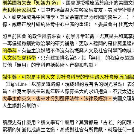
則美國將失去「知識力 道」
。國會即授權座落於麻州的美國文
者和藝術家組成
，其中包括華裔大提琴家馬友友、美國學術聯合會
人，研究領域為中國詩學，其父余南庚是蔣經國的醫生之一）、女建
德‧威廉正設計紐約林肯中心中庭的重建）。委員會由 杜克大
照目前國會 的政治風氣來看，前景非常悲觀，尤其是共和黨掌
一再倡議撤銷對政治學的研究補助，更駭人聽聞的是佛羅里達
的學科
。有些主流媒體不僅沒有為振興人文及社會科學而吶喊
人文與社會科學
，只有建築排名第5，其「無用」的程度竟超過
其他「無用」的學科包括藝術、音樂和戲劇。
謀生難，可說是主修人文 與社會科學的學生踏入社會後所面臨
（High Line，以前是鐵路線，現成紐約最有名的觀光景
員。杜克大學校長鼓勵年輕人應有遠大的求知抱負，不要太近
大學主修英文，後來才分別選擇法律、法律及經濟。
美國文理
人生絕對有幫助。
讀歷史有什麼用？讀文學有什麼用？其實都是「古老」的問題
累積的知識化成謀生之道，甚或對社會有所貢獻，就是任何一