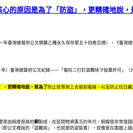
核心的原因是為了「防盜」，更精確地說，
治三十一年臺灣總督府公文類纂乙種永久保存第五十四卷交通〉，《臺
31年）臺灣總督府公文紀錄——「電柱ニ打釘盜難除ヲ設置許可」
」
，更精確地說，是為了
防止民眾爬上去偷割電線，以及防止抗日義
要是由純度很高的
銅
製成，在民間物資匱乏的年代，銅線是非常值錢
（即公文裡說的「盜難除」，也就是防盜裝置），就像是在圍牆上插