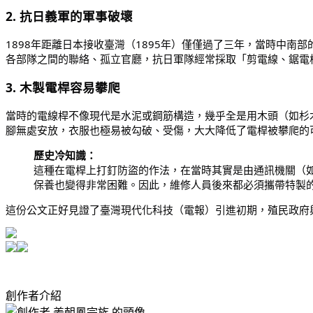
2. 抗日義軍的軍事破壞
1898年距離日本接收臺灣（1895年）僅僅過了三年，當時中
各部隊之間的聯絡、孤立官廳，抗日軍隊經常採取「剪電線、鋸電
3. 木製電桿容易攀爬
當時的電線桿不像現代是水泥或鋼筋構造，幾乎全是用木頭（如杉
腳無處安放，衣服也極易被勾破、受傷，大大降低了電桿被攀爬的
歷史冷知識：
這種在電桿上打釘防盜的作法，在當時其實是由通訊機關（
保養也變得非常困難。因此，維修人員後來都必須攜帶特製
這份公文正好見證了臺灣現代化科技（電報）引進初期，殖民政府
創作者介紹