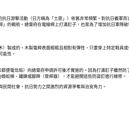
南部的抗日游擊活動（日方稱為「土匪」）依舊非常頻繁。對抗日義軍
桿」的戰術。總督府在電線桿上打滿釘子，也是為了增加抗日軍隊破
木）製成的。木製電桿表面粗糙且相對有彈性，只要穿上特定鞋具或
可能性。
如郵便電信局）向總督府申請許可後才實施的。因為打滿釘子雖然防
的蜈蚣梯、鐵鍊或腳蹄（登桿器），才能避開這些防盜釘進行維修。
與民間社會、抗日勢力之間激烈的資源爭奪與治安角力。