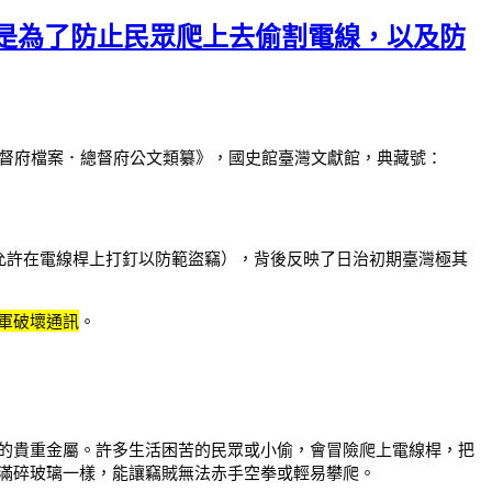
是為了防止民眾爬上去偷割電線，以及防
灣總督府檔案．總督府公文類纂》，國史館臺灣文獻館，典藏號：
（允許在電線桿上打釘以防範盜竊），背後反映了日治初期臺灣極其
軍破壞通訊
。
的貴重金屬。許多生活困苦的民眾或小偷，會冒險爬上電線桿，把
滿碎玻璃一樣，能讓竊賊無法赤手空拳或輕易攀爬。