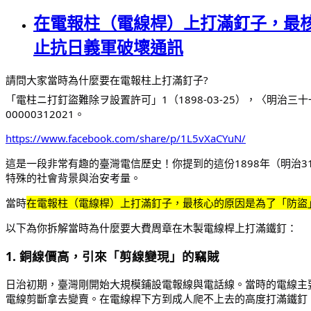
在電報柱（電線桿）上打滿釘子，最
止抗日義軍破壞通訊
請問大家當時為什麼要在電報柱上打滿釘子?
「電柱ニ打釘盜難除ヲ設置許可」1（1898-03-25），〈明
00000312021。
https://www.facebook.com/share/p/1L5vXaCYuN/
這是一段非常有趣的臺灣電信歷史！你提到的這份1898年（明治
特殊的社會背景與治安考量。
當時
在電報柱（電線桿）上打滿釘子，最核心的原因是為了「防盜
以下為你拆解當時為什麼要大費周章在木製電線桿上打滿鐵釘：
1. 銅線價高，引來「剪線變現」的竊賊
日治初期，臺灣剛開始大規模鋪設電報線與電話線。當時的電線主
電線剪斷拿去變賣。在電線桿下方到成人爬不上去的高度打滿鐵釘