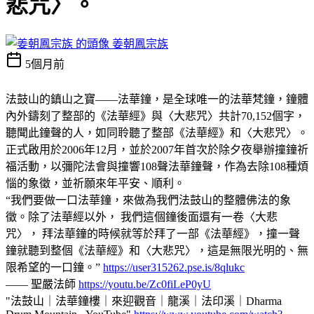
悲咒〉。
姜朝鳳宗族
5個月前
法鼓山的鎮山之寶——法華鐘，是全球唯一的法華梵鐘，鐘體
內外鑄刻了整部的《法華經》與〈大悲咒〉共計70,152個字，
聽聞此鐘聲的人，如同聆聽了整部《法華經》和〈大悲咒〉。
正式啟用於2006年12月，並於2007年首次於除夕夜舉辦撞鐘祈
福活動，以彌陀法會與撞響108聲法華鐘聲，作為去除108種煩
惱的象徵，並祈願來年平安、順利。
“我們要做一口法華鐘，來做為我們法鼓山的整體佛法的象
徵。除了法華經以外， 我們這個鐘後面還有一卷〈大悲
咒〉， 拜法華鐘的時候就等於拜了一部《法華經》，撞一聲
鐘就聽到整個《法華經》和〈大悲咒〉，這是無限光明的、無
限希望的一口鐘。”
https://user315262.pse.is/8qlukc
—— 聖嚴法師
https://youtu.be/Zc0fiLeP0yU
"法鼓山｜法華鐘樓｜來迎觀音｜龍溪｜法印溪｜Dharma