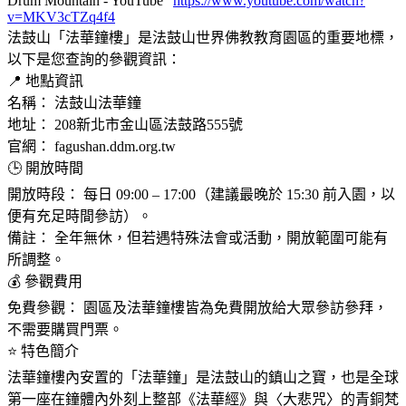
Drum Mountain - YouTube"
https://www.youtube.com/watch?
v=MKV3cTZq4f4
法鼓山「法華鐘樓」是法鼓山世界佛教教育園區的重要地標，
以下是您查詢的參觀資訊：
📍 地點資訊
名稱： 法鼓山法華鐘
地址： 208新北市金山區法鼓路555號
官網： fagushan.ddm.org.tw
🕒 開放時間
開放時段： 每日 09:00 – 17:00（建議最晚於 15:30 前入園，以
便有充足時間參訪）。
備註： 全年無休，但若遇特殊法會或活動，開放範圍可能有
所調整。
💰 參觀費用
免費參觀： 園區及法華鐘樓皆為免費開放給大眾參訪參拜，
不需要購買門票。
⭐ 特色簡介
法華鐘樓內安置的「法華鐘」是法鼓山的鎮山之寶，也是全球
第一座在鐘體內外刻上整部《法華經》與〈大悲咒〉的青銅梵